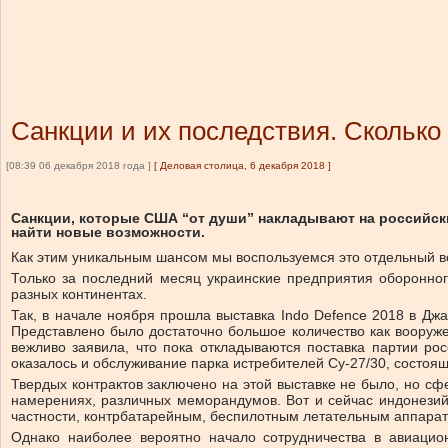
Санкции и их последствия. Сколько
[08:39 06 декабря 2018 года ]
[
Деловая столица, 6 декабря 2018
]
Санкции, которые США “от души” накладывают на российс
найти новые возможности.
Как этим уникальным шансом мы воспользуемся это отдельный во
Только за последний месяц украинские предприятия оборонног
разных континентах.
Так, в начале ноября прошла выставка Indo Defence 2018 в Джа
Представлено было достаточно большое количество как вооружен
вежливо заявила, что пока откладываются поставка партии рос
оказалось и обслуживание парка истребителей Су-27/30, состоя
Твердых контрактов заключено на этой выставке не было, но сф
намерениях, различных меморандумов. Вот и сейчас индонезий
частности, контрбатарейным, беспилотным летательным аппара
Однако наиболее вероятно начало сотрудничества в авиацио