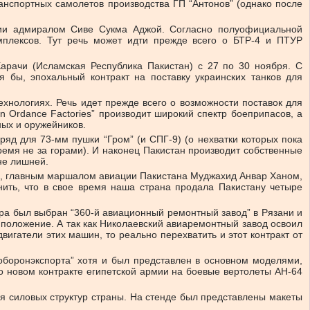
анспортных самолетов производства ГП “Антонов” (однако после
ии адмиралом Сиве Сукма Аджой. Согласно полуофициальной
мплексов. Тут речь может идти прежде всего о БТР-4 и ПТУР
арачи (Исламская Республика Пакистан) с 27 по 30 ноября. С
 бы, эпохальный контракт на поставку украинских танков для
хнологиях. Речь идет прежде всего о возможности поставок для
n Ordance Factories” производит широкий спектр боеприпасов, а
ных и оружейников.
ряд для 73-мм пушки “Гром” (и СПГ-9) (о нехватки которых пока
емя не за горами). И наконец Пакистан производит собственные
не лишней.
л, главным маршалом авиации Пакистана Муджахид Анвар Ханом,
нить, что в свое время наша страна продала Пакистану четыре
ера был выбран “360-й авиационный ремонтный завод” в Рязани и
 положение. А так как Николаевский авиаремонтный завод освоил
игатели этих машин, то реально перехватить и этот контракт от
ооборонэкспорта” хотя и был представлен в основном моделями,
о новом контракте египетской армии на боевые вертолеты АН-64
ля силовых структур страны. На стенде был представлены макеты