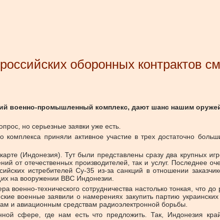
 российских оборонных контрактов с
кий военно-промышленный комплекс, дают шанс нашим оружей
прос, но серьезные заявки уже есть.
о комплекса приняли активное участие в трех достаточно боль
карте (Индонезия). Тут были представлены сразу два крупных иг
ий от отечественных производителей, так и услуг. Последнее оч
сийских истребителей Су-35 из-за санкций в отношении заказчи
щих на вооружении ВВС Индонезии.
ера военно-технического сотрудничества настолько тонкая, что д
ские военные заявили о намерениях закупить партию украинских 
там и авиационным средствам радиоэлектронной борьбы.
нной сфере, где нам есть что предложить. Так, Индонезия кра