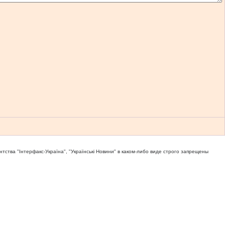
тва "Iнтерфакс-Україна", "Українськi Новини" в каком-либо виде строго запрещены