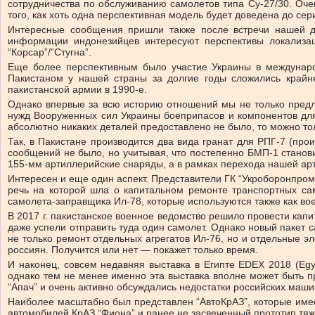
сотрудничества по обслуживанию самолетов типа Су-27/30. Оче
того, как хоть одна перспективная модель будет доведена до сер
Интересные сообщения пришли также после встречи нашей 
информации индонезийцев интересуют перспективы локализац
“Корсар”/”Стугна”.
Еще более перспективным было участие Украины в международ
Пакистаном у нашей страны за долгие годы сложились крайне
пакистанской армии в 1990-е.
Однако впервые за всю историю отношений мы не только предла
нужд Вооруженных сил Украины боеприпасов и компонентов для и
абсолютно никаких деталей предоставлено не было, то можно то
Так, в Пакистане производится два вида гранат для РПГ-7 (про
сообщений не было, но учитывая, что постепенно БМП-1 станов
155-мм артиллерийские снаряды, а в рамках перехода нашей ар
Интересен и еще один аспект. Представители ГК “Укроборонпр
речь на которой шла о капитальном ремонте транспортных сам
самолета-заправщика Ил-78, которые используются также как во
В 2017 г. пакистанское военное ведомство решило провести кап
даже успели отправить туда один самолет. Однако новый пакет 
не только ремонт отдельных агрегатов Ил-76, но и отдельные э
россиян. Получится или нет — покажет только время.
И наконец, совсем недавняя выставка в Египте EDEX 2018 (Egy
однако тем не менее именно эта выставка вполне может быть п
“Апач” и очень активно обсуждались недостатки российских маш
Наиболее масштабно был представлен “АвтоКрАЗ”, которые имеет
автомобилей КрАЗ “Фиона” и ранее не засвеченный прототип тяж