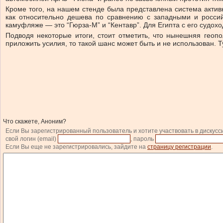
Кроме того, на нашем стенде была представлена система актив
как относительно дешева по сравнению с западными и росси
камуфляже — это “Гюрза-М” и “Кентавр”. Для Египта с его судо
Подводя некоторые итоги, стоит отметить, что нынешняя гео
приложить усилия, то такой шанс может быть и не использован. Т
Что скажете, Аноним?
Если Вы зарегистрированный пользователь и хотите участвовать в дискусс
свой логин (email)
, пароль
Если Вы еще не зарегистрировались, зайдите на
страницу регистрации
.