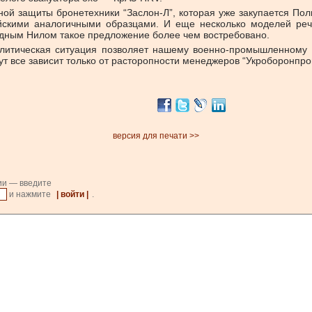
ной защиты бронетехники “Заслон-Л”, которая уже закупается Пол
йскими аналогичными образцами. И еще несколько моделей речн
ходным Нилом такое предложение более чем востребовано.
политическая ситуация позволяет нашему военно-промышленному 
ут все зависит только от расторопности менеджеров “Укроборонпро
версия для печати >>
ии — введите
и нажмите
| войти |
.