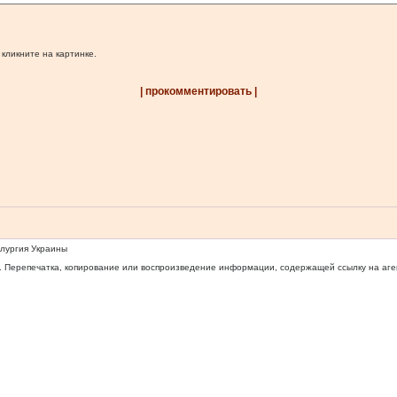
 кликните на картинке.
| прокомментировать |
ллургия Украины
 Перепечатка, копирование или воспроизведение информации, содержащей ссылку на агентс