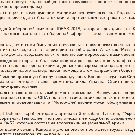
нь интересует индонезийцев также возможные поставки военно-тр
ийного производства).
делегации с командующим Академии вооруженных сил Индонез
ии производства бронетехники и противотанковых ракетных ко
ной оборонной выставке IDEAS-2018, которая проходила в г. К
 плотные контакты в оборонной сфере — стоит вспомнить хотя
гали, но и сами были заинтересованы в пакистанских военных те
х производства на территории нашей страны. А так как “Pakista
лько делать предложения, что именно заинтересовало наших воен
изводство которых с большим скрипом разворачивается у нас), сна
ится основной бронетехникой для механизированных бригад это вр
тиллерии на это калибр, любая помощь в этом направлении будет 
ом” имели приватную беседу с командующим Военно-воздушных Си
олетов, которые в свое время поставила Украина. Стоит напом
енно-транспортные.
итально-восстановительный ремонт этих машин. В результате тенд
санкций со стороны США поставил пакистанских военных в тяжелое
лементы модернизации, а “Мотор-Сич” вполне может обслуживать дв
pt Defence Expo), которая стартовала 3 декабря. Тут стенд “Укр
рорывной. Тем более, что практически в ее ходе было объявлено 
ин Ка-52, которые состоят на вооружении национальной армии.
 давние связи с Каиром и уже много лет поставляет грузовики д
елого эвакуатора 8x8 — КрАЗ-HRV.