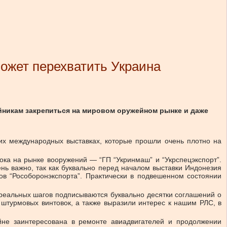
может перехватить Украина
никам закрепиться на мировом оружейном рынке и даже
ших международных выставках, которые прошли очень плотно на
рока на рынке вооружений — “ГП “Укринмаш” и “Укрспецэкспорт”.
ень важно, так как буквально перед началом выставки Индонезия
ков “Рособоронэкспорта”. Практически в подвешенном состоянии
о реальных шагов подписываются буквально десятки соглашений о
штурмовых винтовок, а также выразили интерес к нашим РЛС, в
йне заинтересована в ремонте авиадвигателей и продолжении