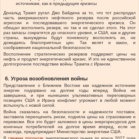
источникам, как в предыдущие кризисы
Дональд Трамп ругал Джо Байдена за то, что тот распродал
часть американского нефтяного резерва после российской
агрессии и последовавшего энергетического кризиса. Он
обещал восполнить резерв, но так и не сделал этого. На этот
раз запасы сократятся до опасного уровня, и США, как и другие
страны, вынуждены будут понемногу восполнять их, не
дожидаясь благоприятных цен. Так велят и закон, и
соображения национальной безопасности.
Восполнение стратегических резервов поддержит цены на
нефть и продлит энергетический кризис. И это не единственное
долгосрочное последствие войны Трампа с Ираном.
6. Угроза возобновления войны
Представление о Ближнем Востоке как надежном источнике
энергии подорвано на долгие годы вперед. Война не
завершена, и при нынешних ультимативных переговорных
позициях США и Ирана конфликт угрожает в любой момент
вспыхнуть с новой силой.
Война сказалась на безопасности и надежности поставок,
заставила переоценить риски, подняла цены на страхование и
перевозки. Все это будет заложено в цены энергоресурсов для
конечных потребителей на долгое время вперед, если не
навсегда, предупреждает Министерство энергетики США.
В
свежем прогнозе
энергетического рынка до конца 2027 года