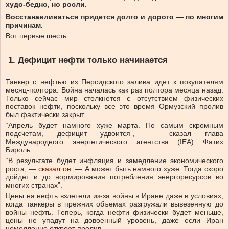
худо-бедно, но росли.
Восстанавливаться придется долго и дорого — по многим
причинам.
Вот первые шесть.
1. Дефицит нефти только начинается
Танкер с нефтью из Персидского залива идет к покупателям
месяц-полтора. Война началась как раз полтора месяца назад.
Только сейчас мир столкнется с отсутствием физических
поставок нефти, поскольку все это время Ормузский пролив
был фактически закрыт.
“Апрель будет намного хуже марта. По самым скромным
подсчетам, дефицит удвоится”, — сказал глава
Международного энергетического агентства (IEA) Фатих
Бироль.
“В результате будет инфляция и замедление экономического
роста, —
сказал он
. — А может быть намного хуже. Тогда скоро
дойдет и до нормирования потребления энергоресурсов во
многих странах”.
Цены на нефть взлетели из-за войны в Иране даже в условиях,
когда танкеры в прежних объемах разгружали вывезенную до
войны нефть. Теперь, когда нефти физически будет меньше,
цены не упадут на довоенный уровень, даже если Иран
немедленно откроет пролив.