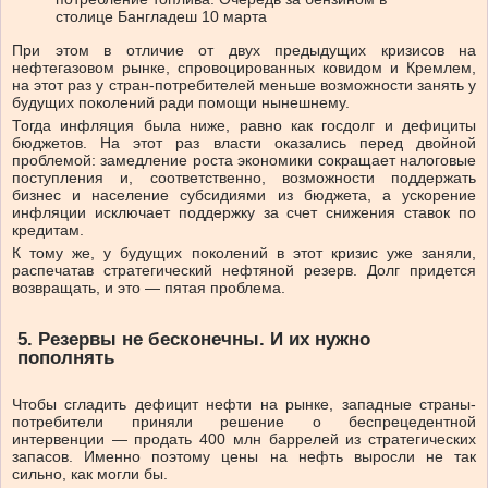
столице Бангладеш 10 марта
При этом в отличие от двух предыдущих кризисов на
нефтегазовом рынке, спровоцированных ковидом и Кремлем,
на этот раз у стран-потребителей меньше возможности занять у
будущих поколений ради помощи нынешнему.
Тогда инфляция была ниже, равно как госдолг и дефициты
бюджетов. На этот раз власти оказались перед двойной
проблемой: замедление роста экономики сокращает налоговые
поступления и, соответственно, возможности поддержать
бизнес и население субсидиями из бюджета, а ускорение
инфляции исключает поддержку за счет снижения ставок по
кредитам.
К тому же, у будущих поколений в этот кризис уже заняли,
распечатав стратегический нефтяной резерв. Долг придется
возвращать, и это — пятая проблема.
5. Резервы не бесконечны. И их нужно
пополнять
Чтобы сгладить дефицит нефти на рынке, западные страны-
потребители приняли решение о беспрецедентной
интервенции — продать 400 млн баррелей из стратегических
запасов. Именно поэтому цены на нефть выросли не так
сильно, как могли бы.