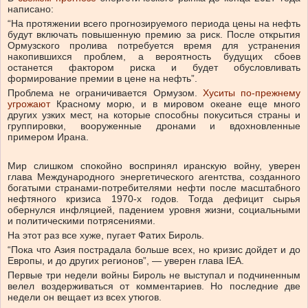
написано:
“На протяжении всего прогнозируемого периода цены на нефть
будут включать повышенную премию за риск. После открытия
Ормузского пролива потребуется время для устранения
накопившихся проблем, а вероятность будущих сбоев
останется фактором риска и будет обусловливать
формирование премии в цене на нефть”.
Проблема не ограничивается Ормузом.
Хуситы по-прежнему
угрожают
Красному морю, и в мировом океане еще много
других узких мест, на которые способны покуситься страны и
группировки, вооруженные дронами и вдохновленные
примером Ирана.
Мир слишком спокойно воспринял иранскую войну, уверен
глава Международного энергетического агентства, созданного
богатыми странами-потребителями нефти после масштабного
нефтяного кризиса 1970-х годов. Тогда дефицит сырья
обернулся инфляцией, падением уровня жизни, социальными
и политическими потрясениями.
На этот раз все хуже, пугает Фатих Бироль.
“Пока что Азия пострадала больше всех, но кризис дойдет и до
Европы, и до других регионов”, — уверен глава IEA.
Первые три недели войны Бироль не выступал и подчиненным
велел воздерживаться от комментариев. Но последние две
недели он вещает из всех утюгов.