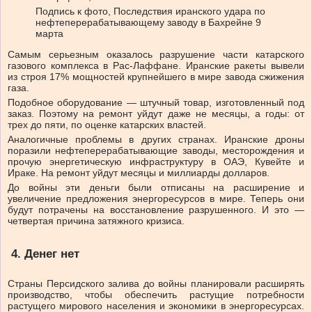
Подпись к фото,
Последствия иранского удара по
нефтеперерабатывающему заводу в Бахрейне 9
марта
Самым серьезным оказалось разрушение части катарского
газового комплекса в Рас-Лаффане. Иранские ракеты вывели
из строя 17% мощностей крупнейшего в мире завода сжижения
газа.
Подобное оборудование — штучный товар, изготовленный под
заказ. Поэтому на ремонт уйдут даже не месяцы, а годы: от
трех до пяти, по оценке катарских властей.
Аналогичные проблемы в других странах. Иранские дроны
поразили нефтеперерабатывающие заводы, месторождения и
прочую энергетическую инфраструктуру в ОАЭ, Кувейте и
Ираке. На ремонт уйдут месяцы и миллиарды долларов.
До войны эти деньги были отписаны на расширение и
увеличение предложения энергоресурсов в мире. Теперь они
будут потрачены на восстановление разрушенного. И это —
четвертая причина затяжного кризиса.
4. Денег нет
Страны Персидского залива до войны планировали расширять
производство, чтобы обеспечить растущие потребности
растущего мирового населения и экономики в энергоресурсах.