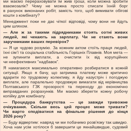
ми маємо перераховувати їм живі гроші, коли можна зробити
взаємозалік? Чому не можна просто списати їхній борг
в рахунок виконаних робіт, замість того, щоб вимивати обігові
кошти з комбінату?
Менеджмент поки не дає чіткої відповіді, чому вони не йдуть
цим шляхом.
— Але ж за такими підрядниками стоять сотні живих
людей, які чекають на зарплату. Чи не стають вони
заручниками ваших перевірок?
—
Я це чудово розумію. За кожним актом стоїть праця людей,
їхні сім’ї та соціальна стабільність Горішніх Плавнів. Моя мета —
не зупинити виплати, а очистити їх від корупційних
чи неефективних “надбавок”.
Я намагаюся максимально оперативно розбиратися в кожній
ситуації. Якщо я бачу, що затримка платежу може критично
вдарити по трудовому колективу, я йду назустріч і погоджую
виплати, але паралельно продовжую вимагати від керівництва
Полтавського ГЗК прозорості та переходу до економічно
виправданих розрахунків. Ми маємо зберегти кожну робочу
копійку для комбінату.
— Процедура банкрутства — це завжди тривожне
очікування. Скільки весь цей процес може тривати?
Чи варто сподіватися на фінальне рішення до кінця
2026 року?
— Буду відвертим: навряд чи ми побачимо розв’язку так швидко.
Хоча нам усім хотілося б завершити це якнайшвидше, судовий