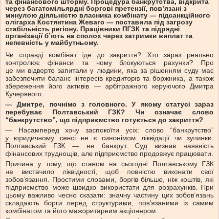
та фінансового шторму. Процедура банкрутства, відкрита
через багатомільярдні боргові претензії, пов’язані з
минулою діяльністю власника комбінату — підсанкційного
олігарха Костянтина Жеваго — поставила під загрозу
стабільність регіону. Працівники ПГЗК та підрядні
організації б’ють на сполох через затримки виплат та
непевність у майбутньому.
Чи справді комбінат іде до закриття? Хто зараз реально
контролює фінанси та чому блокуються рахунки? Про
це ми відверто запитали у людини, яка за рішенням суду має
забезпечити баланс інтересів кредиторів та боржника, а також
збереження його активів — арбітражного керуючого Дмитра
Кучерявого.
— Дмитре, почнімо з головного. У якому статусі зараз
перебуває Полтавський ГЗК? Чи означає слово
“банкрутство”, що підприємство готується до закриття?
— Насамперед хочу заспокоїти усіх: слово “банкрутство”
у юридичному сенсі не є синонімом ліквідації чи зупинки.
Полтавський ГЗК — не банкрут. Суд визнав наявність
фінансових труднощів, але підприємство продовжує працювати.
Причина у тому, що станом на сьогодні Полтавському ГЗК
не вистачило ліквідності, щоб повністю виконати свої
зобов’язання. Простими словами, боргів більше, ніж коштів, які
підприємство може швидко використати для розрахунків. При
цьому важливо чесно сказати: значну частину цих зобов’язань
складають борги перед структурами, пов’язаними із самим
комбінатом та його мажоритарним акціонером.