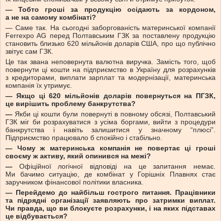
— Тобто гроші за продукцію осідають за кордоном,
а не на самому комбінаті?
— Саме так. На сьогодні заборгованість материнської компанії
Ferrexpo AG перед Полтавським ГЗК за поставлену продукцію
становить близько 620 мільйонів доларів США, про що публічно
звітує сам ГЗК.
Це так звана неповернута валютна виручка. Замість того, щоб
повернути ці кошти на підприємство в Україну для розрахунків
з кредиторами, виплати зарплат та модернізації, материнська
компанія їх утримує.
— Якщо ці 620 мільйонів доларів повернуться на ПГЗК,
це вирішить проблему банкрутства?
—
Якби ці кошти були повернуті в повному обсязі, Полтавський
ГЗК міг би розрахуватися з усіма боргами, вийти з процедури
банкрутства і навіть залишитися у значному “плюсі”.
Підприємство працювало б спокійно і стабільно.
— Чому ж материнська компанія не повертає ці гроші
своєму ж активу, який опинився на межі?
—
Офіційної логічної відповіді на це запитання немає.
Ми бачимо ситуацію, де комбінат у Горішніх Плавнях стає
заручником фінансової політики власника.
— Перейдемо до найбільш гострого питання. Працівники
та підрядні організації заявляють про затримки виплат.
Чи правда, що ви блокуєте розрахунки, і на яких підставах
це відбувається?