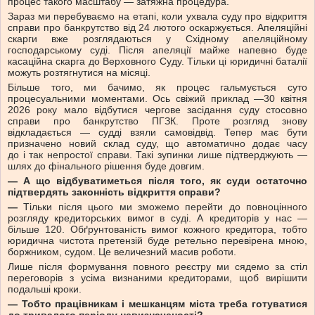
процес такого масштабу — затяжна процедура.
Зараз ми перебуваємо на етапі, коли ухвала суду про відкриття
справи про банкрутство від 24 лютого оскаржується. Апеляційні
скарги вже розглядаються у Східному апеляційному
господарському суді. Після апеляції майже напевно буде
касаційна скарга до Верховного Суду. Тільки ці юридичні баталії
можуть розтягнутися на місяці.
Більше того, ми бачимо, як процес гальмується суто
процесуальними моментами. Ось свіжий приклад —30 квітня
2026 року мало відбутися чергове засідання суду стосовно
справи про банкрутство ПГЗК. Проте розгляд знову
відкладається — судді взяли самовідвід. Тепер має бути
призначено новий склад суду, що автоматично додає часу
до і так непростої справи. Такі зупинки лише підтверджують —
шлях до фінального рішення буде довгим.
— А що відбуватиметься після того, як суди остаточно
підтвердять законність відкриття справи?
—
Тільки після цього ми зможемо перейти до повноцінного
розгляду кредиторських вимог в суді. А кредиторів у нас —
більше 120. Обґрунтованість вимог кожного кредитора, тобто
юридична чистота претензій буде ретельно перевірена мною,
боржником, судом. Це величезний масив роботи.
Лише після формування повного реєстру ми сядемо за стіл
переговорів з усіма визнаними кредиторами, щоб вирішити
подальші кроки.
— Тобто працівникам і мешканцям міста треба готуватися