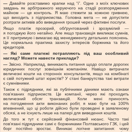
—
Давайте розставимо крапки над “і”. Одне з моїх ключових
завдань як арбітражного керуючого на стадії розпорядження
майном — це контроль. Я маю стежити за кожною гривнею,
що виходить з підприємства. Головна мета — не допустити
розтрати активів або виведення грошей через фіктивні послуги.
Якщо платіж прозорий, обґрунтований і зрозумілий —
я погоджую його негайно. Але якщо транзакція викликає сумнів,
я її притримую і вимагаю від менеджменту детальних пояснень.
Це нормальна практика захисту інтересів боржника та його
кредиторів.
— Які саме платежі потрапляють під ваш особливий
нагляд? Можете навести приклади?
—
Звісно. Наприклад, виникають питання щодо оплати дорогих
юридичних послуг зовнішнім компаніям. Навіщо витрачати
величезні кошти на сторонніх консультантів, якщо на комбінаті
є свій потужний штат юристів? У стані банкрутства такі витрати
є сумнівними.
Також є підрядники, які за публічними даними мають ознаки
пов’язаних підприємств. Це компанії, через які проходить
величезний обсяг транзакцій. Коли мені приносять
на погодження акти виконаних робіт, я маю бути на 100%
впевнений, що ці роботи дійсно були проведені в заявленому
обсязі, а не існують лише на папері для виведення коштів.
До того ж тут є серйозний фінансовий нюанс. Часто такі
пов’язані підрядники самі є боржниками Полтавського ГЗК, і цей
борг постійно зростає. Виникає логічне запитання: чому