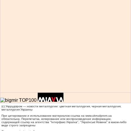
(c) Укррудпром — новости металлургии: цветная металлургия, черная металлургия,
металлургия Украины
При цитировании и использовании материалов ссылка на
www.ukrrudprom.ua
обязательна. Перепечатка, копирование или воспроизведение информации,
содержащей ссылку на агентства "Iнтерфакс-Україна", "Українськi Новини" в каком-либо
виде строго запрещены