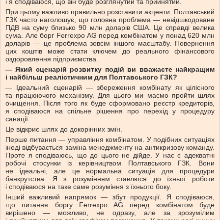
і я сподіваюся, що він буде розглянутий та прийнятий.
При цьому важливо правильно розставити акценти. Полтавський
ГЗК часто наголошує, що головна проблема — невідшкодоване
ПДВ на суму близько 90 млн доларів США. Це справді велика
сума. Але борг Ferrexpo AG перед комбінатом у понад 620 млн
доларів — це проблема зовсім іншого масштабу. Повернення
цих коштів може стати ключем до реального фінансового
оздоровлення підприємства.
— Який сценарій розвитку подій ви вважаєте найкращим
і найбільш реалістичним для Полтавського ГЗК?
— Ідеальний сценарій — збереження комбінату як цілісного
та працюючого механізму. Для цього ми маємо пройти шлях
очищення. Після того як буде сформовано реєстр кредиторів,
я сподіваюся на спільне рішення про перехід у процедуру
санації.
Це відкриє шлях до докорінних змін.
Перше питання — управління комбінатом. У подібних ситуаціях
іноді відбувається заміна менеджменту на антикризову команду.
Проте я сподіваюсь, що до цього не дійде. У нас є адекватні
робочі стосунки із керівництвом Полтавського ГЗК. Вони
не ідеальні, але це нормальна ситуація для процедури
банкрутства. Я з розумінням ставлюся до їхньої роботи
і сподіваюся на таке саме розуміння з їхнього боку.
Інший важливий напрямок — збут продукції. Я сподіваюся,
що питання боргу Ferrexpo AG перед комбінатом буде
вирішено — можливо, не одразу, але за зрозумілим