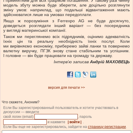
і прийнятним для всіх графіком погашення. У такому разі чинну
модель збуту можна буде зберегти, але доцільно розглянути
зміну умов: наприклад, що подальші відвантаження мають
здійснюватися лише на умовах передоплати.
Якщо ж порозуміння з Ferrexpo AG не буде досягнуто,
доведеться розглядати інший варіант — без посередника
у вигляді материнської компанії.
Також ми переглянемо всіх підрядників, оцінимо адекватність
їхніх цін та реальну необхідність їхніх послуг. Коли
ми вирівняємо економіку, приберемо зайві ланки та повернемо
валютну виручку, ПГЗК знову стане стабільним та успішним.
І головне — він буде працювати на громаду та державу.
Інтерв’ю записав
Андрій МАХОВЕЦЬ
версия для печати >>
Что скажете, Аноним?
Если Вы зарегистрированный пользователь и хотите участвовать в
дискуссии — введите
свой логин (email)
, пароль
и нажмите
| войти |
.
Если Вы еще не зарегистрировались, зайдите на
страницу регистрации
.