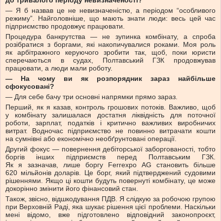
до тривалого періоду невизначеності?
— Я б назвав це не невизначеністю, а періодом “особливого
режиму”. Найголовніше, що мають знати люди: весь цей час
підприємство продовжує працювати.
Процедура банкрутства — не зупинка комбінату, а спроба
розібратися з боргами, які накопичувалися роками. Моя роль
як арбітражного керуючого зробити так, щоб, поки юристи
сперечаються в судах, Полтавський ГЗК продовжував
працювати, а люди мали роботу.
— На чому ви як розпорядник зараз найбільше
сфокусовані?
— Для себе бачу три основні напрямки прямо зараз.
Перший, як я казав, контроль грошових потоків. Важливо, щоб
у комбінату залишалася достатня ліквідність для поточної
роботи, зарплат, податків і критично важливих виробничих
витрат. Водночас підприємство не повинно витрачати кошти
на сумнівні або економічно необґрунтовані операції.
Другий фокус — повернення дебіторської заборгованості, тобто
боргів інших підприємств перед Полтавським ГЗК.
Як я зазначав, лише боргу Ferrexpo AG становить більше
620 мільйонів доларів. Це борг, який підтверджений судовими
рішеннями. Якщо ці кошти будуть повернуті комбінату, це може
докорінно змінити його фінансовий стан.
Також, звісно, відшкодування ПДВ. Я слідкую за робочою групою
при Верховній Раді, яка шукає рішення цієї проблеми. Наскільки
мені відомо, вже підготовлено відповідний законопроєкт,