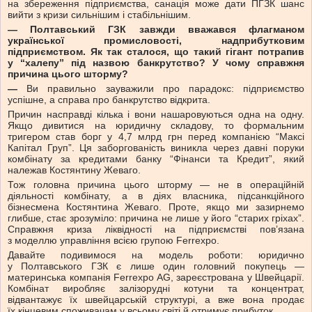
на збереження підприємства, санація може дати ПГЗК шанс
вийти з кризи сильнішим і стабільнішим.
— Полтавський ГЗК завжди вважався флагманом
української промисловості, надприбутковим
підприємством. Як так сталося, що такий гігант потрапив
у “халепу” під назвою банкрутство? У чому справжня
причина цього шторму?
—
Ви правильно зауважили про парадокс: підприємство
успішне, а справа про банкрутство відкрита.
Причин насправді кілька і вони нашаровуються одна на одну.
Якщо дивитися на юридичну складову, то формальним
тригером став борг у 4,7 млрд грн перед компанією “Максі
Капітал Груп”. Ця заборгованість виникла через давні поруки
комбінату за кредитами банку “Фінанси та Кредит”, який
належав Костянтину Жеваго.
Тож головна причина цього шторму — не в операційній
діяльності комбінату, а в діях власника, підсанкційного
бізнесмена Костянтина Жеваго. Проте, якщо ми зазирнемо
глибше, стає зрозуміло: причина не лише у його “старих гріхах”.
Справжня криза ліквідності на підприємстві пов’язана
з моделлю управління всією групою Ferrexpo.
Давайте подивимося на модель роботи: юридично
у Полтавського ГЗК є лише один головний покупець —
материнська компанія Ferrexpo AG, зареєстрована у Швейцарії.
Комбінат виробляє залізорудні котуни та концентрат,
відвантажує їх швейцарській структурі, а вже вона продає
їх кінцевим споживачам у всьому світі й отримує прибуток.