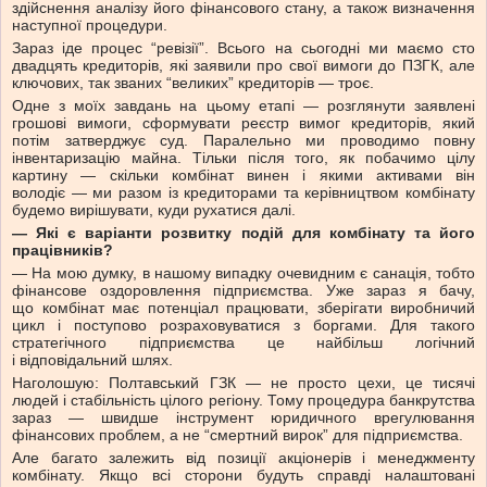
здійснення аналізу його фінансового стану, а також визначення
наступної процедури.
Зараз іде процес “ревізії”. Всього на сьогодні ми маємо сто
двадцять кредиторів, які заявили про свої вимоги до ПЗГК, але
ключових, так званих “великих” кредиторів — троє.
Одне з моїх завдань на цьому етапі — розглянути заявлені
грошові вимоги, сформувати реєстр вимог кредиторів, який
потім затверджує суд. Паралельно ми проводимо повну
інвентаризацію майна. Тільки після того, як побачимо цілу
картину — скільки комбінат винен і якими активами він
володіє — ми разом із кредиторами та керівництвом комбінату
будемо вирішувати, куди рухатися далі.
— Які є варіанти розвитку подій для комбінату та його
працівників?
— На мою думку, в нашому випадку очевидним є санація, тобто
фінансове оздоровлення підприємства. Уже зараз я бачу,
що комбінат має потенціал працювати, зберігати виробничий
цикл і поступово розраховуватися з боргами. Для такого
стратегічного підприємства це найбільш логічний
і відповідальний шлях.
Наголошую: Полтавський ГЗК — не просто цехи, це тисячі
людей і стабільність цілого регіону. Тому процедура банкрутства
зараз — швидше інструмент юридичного врегулювання
фінансових проблем, а не “смертний вирок” для підприємства.
Але багато залежить від позиції акціонерів і менеджменту
комбінату. Якщо всі сторони будуть справді налаштовані