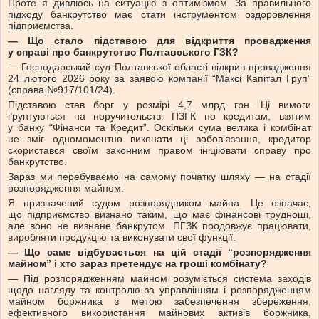
Проте я дивлюсь на ситуацію з оптимізмом. За правильного
підходу банкрутство має стати інструментом оздоровлення
підприємства.
— Що стало підставою для відкриття провадження
у справі про банкрутство Полтавського ГЗК?
— Господарський суд Полтавської області відкрив провадження
24 лютого 2026 року за заявою компанії “Максі Капітал Груп”
(справа №917/101/24).
Підставою став борг у розмірі 4,7 млрд грн. Ці вимоги
ґрунтуються на поручительстві ПЗГК по кредитам, взятим
у банку “Фінанси та Кредит”. Оскільки сума велика і комбінат
не зміг одномоментно виконати ці зобов’язання, кредитор
скористався своїм законним правом ініціювати справу про
банкрутство.
Зараз ми перебуваємо на самому початку шляху — на стадії
розпорядження майном.
Я призначений судом розпорядником майна. Це означає,
що підприємство визнано таким, що має фінансові труднощі,
але воно не визнане банкрутом. ПГЗК продовжує працювати,
виробляти продукцію та виконувати свої функції.
— Що саме відбувається на цій стадії “розпорядження
майном” і хто зараз претендує на гроші комбінату?
— Під розпорядженням майном розуміється система заходів
щодо нагляду та контролю за управлінням і розпорядженням
майном боржника з метою забезпечення збереження,
ефективного використання майнових активів боржника,