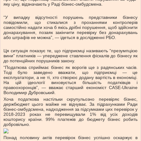
яку ціну, відзначають у Раді бізнес-омбудсмена.
“У випадку відсутності порушень представники бізнесу
повідомили, що стикалися з проханнями контролерів
самостійно надати хоча б якісь дрібні порушення, щоб здійснити
донарахування, позаяк закінчити перевірку без донарахувань
або штрафів не можна”, — ідеться в дослідженні РБО.
Ця ситуація показує те, що підприємці називають “презумпцією
вини” платників — упереджене ставлення фіскалів до бізнесу як
до потенційних порушників закону.
“Податкова сприймає бізнес як ворогів ще з радянських часів.
Тоді було заведено вважати, що підприємці — це
експлуататори, а не ті, хто створює додану вартість в економіці.
На цій ідеології виховується більшість податківців і
правоохоронців”, — вважає старший економіст CASE-Ukraine
Володимир Дубровський.
Хоча податкова настільки скрупульозно перевіряє бізнес,
держбюджет цього майже не відчуває. За підрахунками Ради
бізнес-омбудсмена, надходження за підсумками цих перевірок у
2018-2023 роках не перевищували 1% від усіх доходів
кошторису країни. 99% платежів до бюджету бізнес робить
добровільно.
Понад половину актів перевірок бізнес успішно оскаржує в