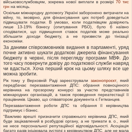
військовослужбовцям, зокрема нової виплати в розмірі
70 тис
грн
на місяць.
Оскільки міжнародну допомогу Україні заборонено витрачати на
війну, то, імовірно, для фінансування цих потреб доведеться
підвищувати податки. В умовах, коли податківцям довіряють
лише 13-19% бізнесу (опитування РБО), було б наївно
сподіватися, що підвищення ставок податків може реально
збільшити доходи бюджету, а не призвести до тінізації
економіки.
За даними співрозмовників видання в парламенті, уряд
почне активно шукати додаткові джерела фінансування
бюджету в червні, після перегляду програми МВФ. До
того часу повернути довіру до податкової служби навряд
чи вдасться. Хоча перший крок на цьому шляху все ще
можна зробити.
Рік тому у Верховній Раді зареєстрували
законопроєкт
, який
передбачає перезавантаження ДПС: обрання повноцінного
керівника на прозорому конкурсі за участю представників
міжнародних організацій, а також проведення переатестації її
працівників. Цікаво, що співавтором документа є Гетманцев.
Перезавантаження роботи ДПС та обрання її керівництва
підтримує і бізнес.
“Важливо врешті призначити справжнього керівника ДПС, який
буде зацікавлений в розбудові органу, а не тримати в. о., який
не несе персональної репутаційної відповідальності. Асоціація
багато разів ініціювала зустрічі з керівництвом ДПС, але не мала