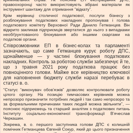
правоохоронці часто використовують зібрані матеріали як
інструмент шантажу для отримання “відкату”.
Крім керівниці столичної податкової, послуги бізнесу з
розблокування податкових накладних пропонував і голова
податкового комітету Верховної Ради Данило Гетманцев. Він
відкрито закликав підприємців звертатися до нього з випадками
необґрунтованого блокування або іншими скаргами на
податкові органи.
Співрозмовники ЕП в бізнес-колах та парламенті
зазначають, що саме Гетманцев курує роботу ДПС,
щонайменше — у частині блокування податкових
накладних. Контроль за роботою служби забезпечує й те,
що з травня 2021 року податкова працює без
повноцінного голови. Майже все керівництво ключової
для наповнення бюджету служби наразі перебуває в
статусі в. о.
“Статус “виконувач обов’язків” дозволяє контролювати роботу
цілого органу. На позицію тимчасових керівників можна
непрозоро призначити потрібних людей і так само непрозоро та
за формальними причинами таких людей можна звільнити”, —
пояснює підприємець та старший аналітик з податкових питань
Інституту соціально-економічної трансформації В’ячеслав
Черкашин.
Зокрема, в. о. першого заступника голови ДПС є колишній
помічник Гетманцева Євгеній Сокур, який до цього призначення