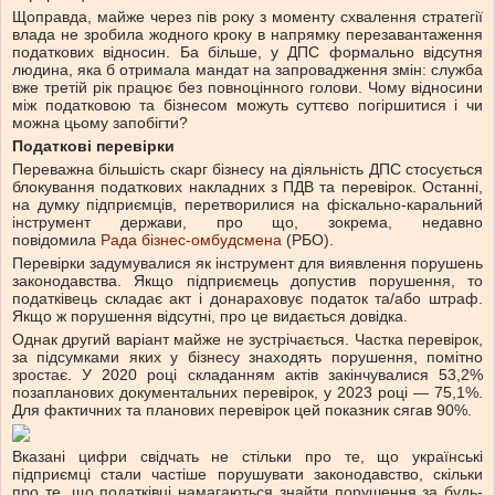
Щоправда, майже через пів року з моменту схвалення стратегії
влада не зробила жодного кроку в напрямку перезавантаження
податкових відносин. Ба більше, у ДПС формально відсутня
людина, яка б отримала мандат на запровадження змін: служба
вже третій рік працює без повноцінного голови. Чому відносини
між податковою та бізнесом можуть суттєво погіршитися і чи
можна цьому запобігти?
Податкові перевірки
Переважна більшість скарг бізнесу на діяльність ДПС стосується
блокування податкових накладних з ПДВ та перевірок. Останні,
на думку підприємців, перетворилися на фіскально-каральний
інструмент держави, про що, зокрема, недавно
повідомила
Рада бізнес-омбудсмена
(РБО).
Перевірки задумувалися як інструмент для виявлення порушень
законодавства. Якщо підприємець допустив порушення, то
податківець складає акт і донараховує податок та/або штраф.
Якщо ж порушення відсутні, про це видається довідка.
Однак другий варіант майже не зустрічається. Частка перевірок,
за підсумками яких у бізнесу знаходять порушення, помітно
зростає. У 2020 році складанням актів закінчувалися 53,2%
позапланових документальних перевірок, у 2023 році — 75,1%.
Для фактичних та планових перевірок цей показник сягав 90%.
Вказані цифри свідчать не стільки про те, що українські
підприємці стали частіше порушувати законодавство, скільки
про те, що податківці намагаються знайти порушення за будь-