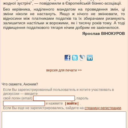
жодної зустрічі”, — повідомили в Європейській бізнес-асоціації.
Без керівника, наділеного мандатом на проведення змін, ці
зміни ніколи не настануть. Якщо ж нічого не змінювати, то
відносини між платниками податків та їх збирачами ризикують
залишитися настільки ж ворожими, як і тисячу років тому. А тоді
підвищення податкового тягаря нічим добрим не закінчилося.
Ярослав ВІНОКУРОВ
версия для печати >>
Что скажете, Аноним?
Если Вы зарегистрированный пользователь и хотите участвовать в
дискуссии — введите
свой логин (email)
, пароль
и нажмите
| войти |
.
Если Вы еще не зарегистрировались, зайдите на
страницу регистрации
.