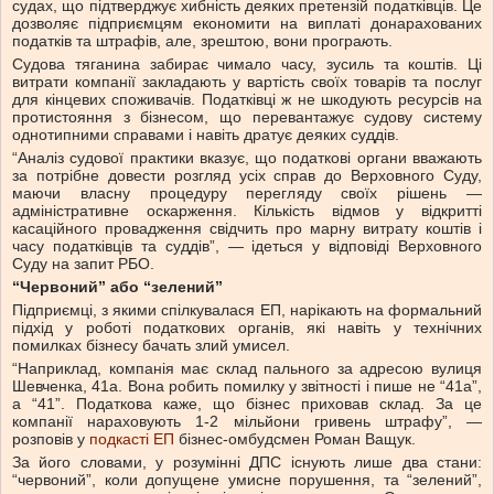
судах, що підтверджує хибність деяких претензій податківців. Це
дозволяє підприємцям економити на виплаті донарахованих
податків та штрафів, але, зрештою, вони програ
ю
ть.
Судова тяганина забирає чимало часу, зусиль та коштів. Ці
витрати компанії закладають у вартість своїх товарів та послуг
для кінцевих споживачів. Податківці ж не шкодують ресурсів на
протистояння з бізнесом, що перевантажує судову систему
однотипними справами і навіть дратує деяких суддів.
“Аналіз судової практики вказує, що податкові органи вважають
за потрібне довести розгляд усіх справ до Верховного Суду,
маючи власну процедуру перегляду своїх рішень —
адміністративне оскарження. Кількість відмов у відкритті
касаційного провадження свідчить про марну витрату коштів і
часу податківців та суддів”, — ідеться у відповіді Верховного
Суду на запит РБО.
“Червоний” або “зелений”
Підприємці, з якими спілкувалася ЕП, нарікають на формальний
підхід у роботі податкових органів, які навіть у технічних
помилках бізнесу бачать злий умисел.
“Наприклад, компанія має склад пального за адресою вулиця
Шевченка, 41а. Вона робить помилку у звітності і пише не “41а”,
а “41”. Податкова каже, що бізнес приховав склад. За це
компанії нараховують 1-2 мільйони гривень штрафу”, —
розповів у
подкасті ЕП
бізнес-омбудсмен Роман Ващук.
За його словами, у розумінні ДПС існують лише два стани:
“червоний”, коли допущене умисне порушення, та “зелений”,