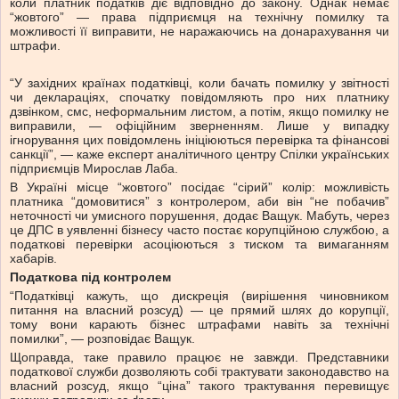
коли платник податків діє відповідно до закону. Однак немає
“жовтого” — права підприємця на технічну помилку та
можливості її виправити, не наражаючись на донарахування чи
штрафи.
“У західних країнах податківці, коли бачать помилку у звітності
чи деклараціях, спочатку повідомляють про них платнику
дзвінком, смс, неформальним листом, а потім, якщо помилку не
виправили, — офіційним зверненням. Лише у випадку
ігнорування цих повідомлень ініціюються перевірка та фінансові
санкції”, — каже експерт аналітичного центру Спілки українських
підприємців Мирослав Лаба.
В Україні місце “жовтого” посідає “сірий” колір: можливість
платника “домовитися” з контролером, аби він “не побачив”
неточності чи умисного порушення, додає Ващук. Мабуть, через
це ДПС в уявленні бізнесу часто постає корупційною службою, а
податкові перевірки асоціюються з тиском та вимаганням
хабарів.
Податкова під контролем
“Податківці кажуть, що дискреція (вирішення чиновником
питання на власний розсуд) — це прямий шлях до корупції,
тому вони карають бізнес штрафами навіть за технічні
помилки”, — розповідає Ващук.
Щоправда, таке правило працює не завжди. Представники
податкової служби дозволяють собі трактувати законодавство на
власний розсуд, якщо “ціна” такого трактування перевищує