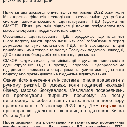
ризики потрапити за ґрати.
Приклад цієї дискреції бізнес відчув наприкінці 2022 року, коли
Міністерство фінансів несподівано внесло зміни до роботи
системи автоматизованого адміністрування ПДВ (відома як
СМКОР). Після цих змін підприємці почали повідомляти про
масові блокування податкових накладних.
Особливість адміністрування ПДВ передбачає, що платники
цього податку мають право зменшити свої зобов’язання перед
державою на суму сплаченого ПДВ, який закладався в ціні
придбаних ними товарів та послуг. Блокуючи податкові накладні,
ДПС фактично блокує обігові кошти підприємства.
СМКОР задумувалася для мінімізації втручання чиновників в
адміністрування ПДВ і протидії спробам недобросовісних
підприємців зловживати операціями та ухилятися від сплати
податку або претендувати на бюджетне відшкодування.
Однак після внесення змін система почала працювати в
ручному режимі. В умовах, коли податкові накладні
бізнесу масово блокувалися, з’являлися посередники,
які пропонували “вирішити проблему” за певну
винагороду. Їх робота навіть потрапляла в поле зору
правоохоронців. У лютому 2023 року ДБР
на
викрила
протиправній діяльності керівницю податкової Києва
Оксану Датій.
Проте зазвичай такі зловживання не закінчуються порушенням
кримінальних справ. Як пояснив ЕП експрацівник ДПС,