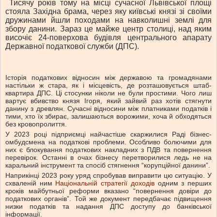
Тисячу років тому на місці сучасної Львівської площі
стояла Західна брама, через яку київські князі зі своїми
дружинами йшли походами на навколишні землі для
збору данини. Зараз це майже центр столиці, над яким
височіє 24-поверхова будівля центрального апарату
Державної податкової служби (ДПС).
Історія податкових відносин між державою та громадянами
настільки ж стара, як і місцевість, де розташовується штаб-
квартира ДПС. Ці стосунки ніколи не були простими. Чого лиш
вартує вбивство князя Ігоря, який зайвий раз хотів стягнути
данину з древлян. Сучасні відносини між платниками податків і
тими, хто їх збирає, залишаються ворожими, хоча й обходяться
без кровопролиття.
У 2023 році підприємці найчастіше скаржилися Раді бізнес-
омбудсмена на податкові проблеми. Особливо болючими для
них є блокування податкових накладних з ПДВ та повернення
перевірок. Останні в очах бізнесу перетворилися ледь не на
каральний інструмент та спосіб стягнення “корупційної данини”.
Наприкінці 2023 року уряд спробував виправити цю ситуацію. У
схваленій ним
Національній стратегії доходів
одним з перших
кроків майбутньої реформи вказано “повернення довіри до
податкових органів”. Той же документ передбачає підвищення
низки податків та надання ДПС доступу до банківської
інформації.