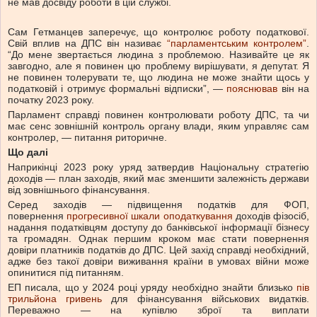
не мав досвіду роботи в цій службі.
Сам Гетманцев заперечує, що контролює роботу податкової.
Свій вплив на ДПС він називає
“парламентським контролем”
.
“До мене звертається людина з проблемою. Називайте це як
завгодно, але я повинен цю проблему вирішувати, я депутат. Я
не повинен толерувати те, що людина не може знайти щось у
податковій і отримує формальні відписки”, —
пояснював
він на
початку 2023 року.
Парламент справді повинен контролювати роботу ДПС, та чи
має сенс зовнішній контроль органу влади, яким управляє сам
контролер, — питання риторичне.
Що далі
Наприкінці 2023 року уряд затвердив Національну стратегію
доходів — план заходів, який має зменшити залежність держави
від зовнішнього фінансування.
Серед заходів — підвищення податків для ФОП,
повернення
прогресивної шкали оподаткування
доходів фізосіб,
надання податківцям доступу до банківської інформації бізнесу
та громадян. Однак першим кроком має стати повернення
довіри платників податків до ДПС. Цей захід справді необхідний,
адже без такої довіри виживання країни в умовах війни може
опинитися під питанням.
ЕП писала, що у 2024 році уряду необхідно знайти близько
пів
трильйона гривень
для фінансування військових видатків.
Переважно — на купівлю зброї та виплати