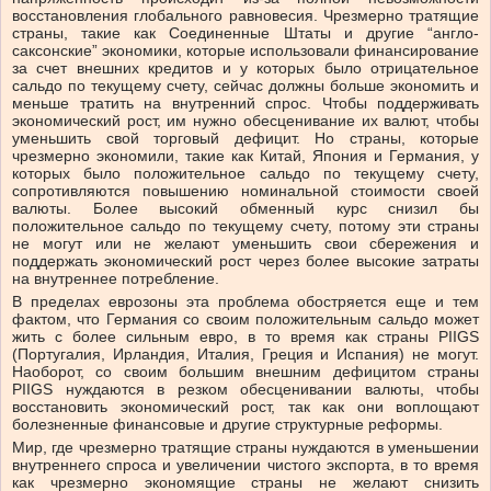
восстановления глобального равновесия. Чрезмерно тратящие
страны, такие как Соединенные Штаты и другие “англо-
саксонские” экономики, которые использовали финансирование
за счет внешних кредитов и у которых было отрицательное
сальдо по текущему счету, сейчас должны больше экономить и
меньше тратить на внутренний спрос. Чтобы поддерживать
экономический рост, им нужно обесценивание их валют, чтобы
уменьшить свой торговый дефицит. Но страны, которые
чрезмерно экономили, такие как Китай, Япония и Германия, у
которых было положительное сальдо по текущему счету,
сопротивляются повышению номинальной стоимости своей
валюты. Более высокий обменный курс снизил бы
положительное сальдо по текущему счету, потому эти страны
не могут или не желают уменьшить свои сбережения и
поддержать экономический рост через более высокие затраты
на внутреннее потребление.
В пределах еврозоны эта проблема обостряется еще и тем
фактом, что Германия со своим положительным сальдо может
жить с более сильным евро, в то время как страны PIIGS
(Португалия, Ирландия, Италия, Греция и Испания) не могут.
Наоборот, со своим большим внешним дефицитом страны
PIIGS нуждаются в резком обесценивании валюты, чтобы
восстановить экономический рост, так как они воплощают
болезненные финансовые и другие структурные реформы.
Мир, где чрезмерно тратящие страны нуждаются в уменьшении
внутреннего спроса и увеличении чистого экспорта, в то время
как чрезмерно экономящие страны не желают снизить