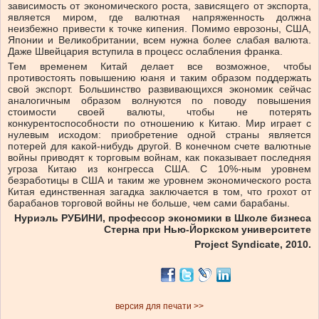
зависимость от экономического роста, зависящего от экспорта,
является миром, где валютная напряженность должна
неизбежно привести к точке кипения. Помимо еврозоны, США,
Японии и Великобритании, всем нужна более слабая валюта.
Даже Швейцария вступила в процесс ослабления франка.
Тем временем Китай делает все возможное, чтобы
противостоять повышению юаня и таким образом поддержать
свой экспорт. Большинство развивающихся экономик сейчас
аналогичным образом волнуются по поводу повышения
стоимости своей валюты, чтобы не потерять
конкурентоспособности по отношению к Китаю. Мир играет с
нулевым исходом: приобретение одной страны является
потерей для какой-нибудь другой. В конечном счете валютные
войны приводят к торговым войнам, как показывает последняя
угроза Китаю из конгресса США. С 10%-ным уровнем
безработицы в США и таким же уровнем экономического роста
Китая единственная загадка заключается в том, что грохот от
барабанов торговой войны не больше, чем сами барабаны.
Нуриэль РУБИНИ, профессор экономики в Школе бизнеса
Стерна при Нью-Йоркском университете
Project Syndicate, 2010.
версия для печати >>