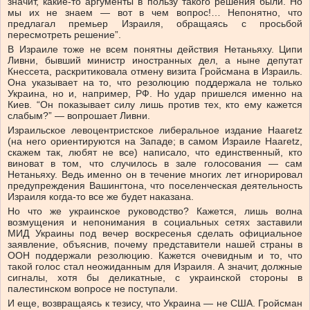
значит, какие-то аргументы в пользу такого решения были. Но
мы их не знаем — вот в чем вопрос!… Непонятно, что
предлагал премьер Израиля, обращаясь с просьбой
пересмотреть решение”.
В Израиле тоже не всем понятны действия Нетаньяху. Ципи
Ливни, бывший министр иностранных дел, а ныне депутат
Кнессета, раскритиковала отмену визита Гройсмана в Израиль.
Она указывает на то, что резолюцию поддержала не только
Украина, но и, например, РФ. Но удар пришелся именно на
Киев. “Он показывает силу лишь против тех, кто ему кажется
слабым?” — вопрошает Ливни.
Израильское левоцентристское либеральное издание Haaretz
(на него ориентируются на Западе; в самом Израиле Haaretz,
скажем так, любят не все) написало, что единственный, кто
виноват в том, что случилось в зале голосования — сам
Нетаньяху. Ведь именно он в течение многих лет игнорировал
предупреждения Вашингтона, что поселенческая деятельность
Израиля когда-то все же будет наказана.
Но что же украинское руководство? Кажется, лишь волна
возмущения и непонимания в социальных сетях заставили
МИД Украины под вечер воскресенья сделать официальное
заявление, объяснив, почему представители нашей страны в
ООН поддержали резолюцию. Кажется очевидным и то, что
такой голос стал неожиданным для Израиля. А значит, должные
сигналы, хотя бы деликатные, с украинской стороны в
палестинском вопросе не поступали.
И еще, возвращаясь к тезису, что Украина — не США. Гройсман