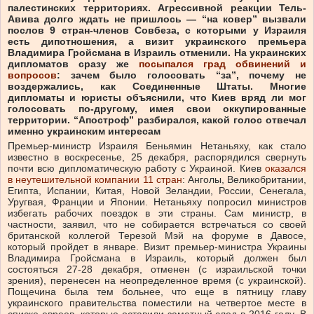
палестинских территориях. Агрессивной реакции Тель-
Авива долго ждать не пришлось — “на ковер” вызвали
послов 9 стран-членов Совбеза, с которыми у Израиля
есть дипотношения, а визит украинского премьера
Владимира Гройсмана в Израиль отменили. На украинских
дипломатов сразу же
посыпался град обвинений и
вопросов
: зачем было голосовать “за”, почему не
воздержались, как Соединенные Штаты. Многие
дипломаты и юристы объяснили, что Киев вряд ли мог
голосовать по-другому, имея свои оккупированные
территории. “Апостроф” разбирался, какой голос отвечал
именно украинским интересам
Премьер-министр Израиля Беньямин Нетаньяху, как стало
известно в воскресенье, 25 декабря, распорядился свернуть
почти всю дипломатическую работу с Украиной. Киев
оказался
в неутешительной компании 11 стран
: Анголы, Великобритании,
Египта, Испании, Китая, Новой Зеландии, России, Сенегала,
Уругвая, Франции и Японии. Нетаньяху попросил министров
избегать рабочих поездок в эти страны. Сам министр, в
частности, заявил, что не собирается встречаться со своей
британской коллегой Терезой Мэй на форуме в Давосе,
который пройдет в январе. Визит премьер-министра Украины
Владимира Гройсмана в Израиль, который должен был
состояться 27-28 декабря, отменен (с израильской точки
зрения), перенесен на неопределенное время (с украинской).
Пощечина была тем больнее, что еще в пятницу главу
украинского правительства поместили на четвертое месте в