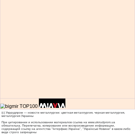
(c) Укррудпром — новости металлургии: цветная металлургия, черная металлургия,
металлургия Украины
При цитировании и использовании материалов ссылка на
www.ukrrudprom.ua
обязательна. Перепечатка, копирование или воспроизведение информации,
содержащей ссылку на агентства "Iнтерфакс-Україна", "Українськi Новини" в каком-либо
виде строго запрещены