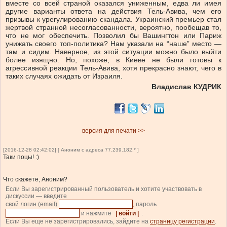
вместе со всей страной оказался униженным, едва ли имея
другие варианты ответа на действия Тель-Авива, чем его
призывы к урегулированию скандала. Украинский премьер стал
жертвой странной несогласованности, вероятно, пообещав то,
что не мог обеспечить. Позволил бы Вашингтон или Париж
унижать своего топ-политика? Нам указали на “наше” место —
там и сидим. Наверное, из этой ситуации можно было выйти
более изящно. Но, похоже, в Киеве не были готовы к
агрессивной реакции Тель-Авива, хотя прекрасно знают, чего в
таких случаях ожидать от Израиля.
Владислав КУДРИК
версия для печати >>
[2016-12-28 02:42:02] [ Аноним с адреса 77.239.182.* ]
Таки поцы! :)
Что скажете, Аноним?
Если Вы зарегистрированный пользователь и хотите участвовать в
дискуссии — введите
свой логин (email)
, пароль
и нажмите
| войти |
.
Если Вы еще не зарегистрировались, зайдите на
страницу регистрации
.