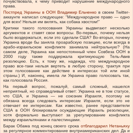
почувствовала, к чему приводит нарушение международного
права.
Постпред Украины в ООН Владимир Ельченко
в своем Twitter-
аккаунте написал следующее: “Международное право — одно
для всех! Нельзя им вилять, как собака хвостом!”
Критики такого голосования Украины выдвигают несколько
аргументов и ставят свои вопросы. Во-первых, почему нельзя
было воздержаться, если это сделали США? Во-вторых, почему
Украина вроде бы заняла проарабскую позицию, если всегда в
арабо-израильском конфликте занимала нейтральную? (На
самом деле, Украина как непостоянный член Совбеза ООН в
2000 году также поддержала критикующую Тель-Авив
резолюцию. Есть, к тому же, надежда, что международное
право все-таки нельзя вертеть в любую сторону, трактуя при
этом голосование как действие в интересах той или иной
страны.) И, наконец, имела ли Украина право голосовать так,
как голосовала Россия.
На первый вопрос, пожалуй, самый сложный, нашелся
неприятный, но справедливый ответ: Украина не в том статусе,
что США, и Украина — не союзник Израиля, поэтому не
обязана всегда следовать интересам Израиля, если это не
отвечает ее интересам. Как известно, ранее представители
США в ООН блокировали осуждающие Израиль резолюции,
хотя формально выступают за урегулирование конфликта
между израильтянами и палестинцами.
Барак Обама под конец своего срока
отблагодарил Нетаньяху
за регулярное комментирование внутриамериканских дел. Да и