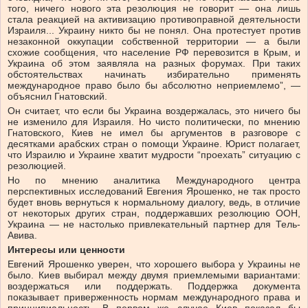
того, ничего нового эта резолюция не говорит — она лишь
стала реакцией на активизацию противоправной деятельности
Израиля... Украину никто бы не понял. Она протестует против
незаконной оккупации собственной территории — а были
схожие сообщения, что население РФ перевозится в Крым, и
Украина об этом заявляла на разных форумах. При таких
обстоятельствах начинать избирательно применять
международное право было бы абсолютно неприемлемо”, —
объяснил Гнатовский.
Он считает, что если бы Украина воздержалась, это ничего бы
не изменило для Израиля. Но чисто политически, по мнению
Гнатовского, Киев не имел бы аргументов в разговоре с
десятками арабских стран о помощи Украине. Юрист полагает,
что Израилю и Украине хватит мудрости “проехать” ситуацию с
резолюцией.
Но по мнению аналитика Международного центра
перспективных исследований Евгения Ярошенко, не так просто
будет вновь вернуться к нормальному диалогу, ведь, в отличие
от некоторых других стран, поддержавших резолюцию ООН,
Украина — не настолько привлекательный партнер для Тель-
Авива.
Интересы или ценности
Евгений Ярошенко уверен, что хорошего выбора у Украины не
было. Киев выбирал между двумя приемлемыми вариантами:
воздержаться или поддержать. Поддержка документа
показывает приверженность нормам международного права и