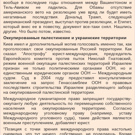
вообще в последние годы отношения между Вашингтоном и
Тель-Авивом не ладились. Для Обамы отсутствие
американского вето на резолюцию уже вряд ли будет иметь
негативные последствия. Дональд Трамп, следующий
американский президент, выступал против резолюции, и Египет,
который внес ее в повестку, документ все-таки снял. Нашлись
другие. Что было потом, известно.
Оккупированные палестинские и украинские территории
Киев имел и дополнительный мотив голосовать именно так, как
проголосовал: свои оккупированные Россией территории. Как
сказал “Апострофу” юрист-международник, председатель
Европейского комитета против пыток Николай Гнатовский,
режим военной оккупации палестинских территорий Израилем
признан не только политическими органами ООН, но и
единственным юридическим органом ООН — Международным
судом. Суд в 2004 году предоставил консультативное
заключение на запрос Генассамблеи ООН о правовых
последствиях строительства Израилем разделяющего забора
на оккупированной палестинской территории.
Международное гуманитарное право запрещает государству-
оккупанту любую деятельность по перемещению собственного
населения на оккупированную территорию. Согласно
международному уголовному праву (например, уставу
Международного уголовного суда), такие действия являются
военным преступлением, добавляет юрист.
“Позиция с точки зрения международного права настолько
очевидна, что тут ничего, собственно, не поделаешь. Кроме