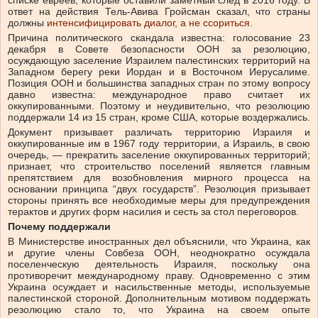
списке евреев, которые оставили заметный след в 2016 году.
В
ответ на действия Тель-Авива Гройсман сказал, что страны
должны
интенсифицировать диалог, а не ссориться
.
Причина политического скандала известна: голосование 23
декабря в Совете безопасности ООН за резолюцию,
осуждающую заселение Израилем палестинских территорий на
Западном берегу реки Иордан и в Восточном Иерусалиме.
Позиция ООН и большинства западных стран по этому вопросу
давно известна: международное право считает их
оккупированными. Поэтому и неудивительно, что резолюцию
поддержали 14 из 15 стран, кроме США, которые воздержались.
Документ призывает различать территорию Израиля и
оккупированные им в 1967 году территории, а Израиль, в свою
очередь, — прекратить заселение оккупированных территорий;
признает, что строительство поселений является главным
препятствием для возобновления мирного процесса на
основании принципа “двух государств”. Резолюция призывает
стороны принять все необходимые меры для предупреждения
терактов и других форм насилия и сесть за стол переговоров.
Почему поддержали
В Министерстве иностранных дел объяснили, что Украина, как
и другие члены Совбеза ООН, неоднократно осуждала
поселенческую деятельность Израиля, поскольку она
противоречит международному праву. Одновременно с этим
Украина осуждает и насильственные методы, используемые
палестинской стороной. Дополнительным мотивом поддержать
резолюцию стало то, что Украина на своем опыте