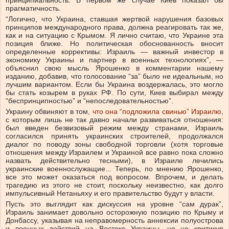
принципиальность. В первом же случае Киев показал бы
прагматичность.
“Логично, что Украина, ставшая жертвой нарушения базовых
принципов международного права, должна реагировать так же,
как и на ситуацию с Крымом. Я лично считаю, что Украине эта
позиция ближе. Но политическая обоснованность вносит
определенные коррективы: Израиль — важный инвестор в
экономику Украины и партнер в военных технологиях”, —
объяснил свою мысль Ярошенко в комментарии нашему
изданию, добавив, что голосование “за” было не идеальным, но
лучшим вариантом. Если бы Украина воздержалась, это могло
бы стать козырем в руках РФ. По сути, Киев выбирал между
“беспринципностью” и “непоследовательностью”.
Украину обвиняют в том,
что она “подложила свинью” Израилю
,
с которым лишь не так давно начали развиваться отношения:
был введен безвизовый режим между странами, Израиль
согласился принять украинских строителей, продолжался
диалог по поводу зоны свободной торговли (хотя торговые
отношения между Израилем и Украиной все равно пока сложно
назвать действительно тесными), в Израиле лечились
украинские военнослужащие... Теперь, по мнению Ярошенко,
все это может оказаться под вопросом. Впрочем, и делать
трагедию из этого не стоит, поскольку неизвестно, как долго
импульсивный Нетаньяху и его правительство будут у власти.
Пусть это выглядит как дискуссия на уровне “сам дурак”,
Израиль занимает довольно осторожную позицию по Крыму и
Донбассу, указывая на неправомерность аннексии полуострова
и военных действий на Востоке Украины, но не критикуя