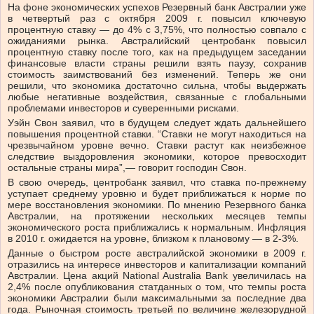
На фоне экономических успехов Резервный банк Австралии уже
в четвертый раз с октября 2009 г. повысил ключевую
процентную ставку — до 4% с 3,75%, что полностью совпало с
ожиданиями рынка. Австралийский центробанк повысил
процентную ставку после того, как на предыдущем заседании
финансовые власти страны решили взять паузу, сохранив
стоимость заимствований без изменений. Теперь же они
решили, что экономика достаточно сильна, чтобы выдержать
любые негативные воздействия, связанные с глобальными
проблемами инвесторов и суверенными рисками.
Уэйн Свон заявил, что в будущем следует ждать дальнейшего
повышения процентной ставки. “Ставки не могут находиться на
чрезвычайном уровне вечно. Ставки растут как неизбежное
следствие выздоровления экономики, которое превосходит
остальные страны мира”,— говорит господин Свон.
В свою очередь, центробанк заявил, что ставка по-прежнему
уступает среднему уровню и будет приближаться к норме по
мере восстановления экономики. По мнению Резервного банка
Австралии, на протяжении нескольких месяцев темпы
экономического роста приближались к нормальным. Инфляция
в 2010 г. ожидается на уровне, близком к плановому — в 2-3%.
Данные о быстром росте австралийской экономики в 2009 г.
отразились на интересе инвесторов и капитализации компаний
Австралии. Цена акций National Australia Bank увеличилась на
2,4% после опубликования статданных о том, что темпы роста
экономики Австралии были максимальными за последние два
года. Рыночная стоимость третьей по величине железорудной