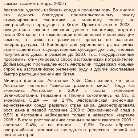
самым высоким с марта 2008 г.
Австралии удалось избежать спада в прошлом году. Во многом
это удалось благодаря правительственному пакету
стимулирования экономики и мощному спросу на
австралийскую продукцию в Китае. Правительство с 2008 г.
осуществило крупное вливание денег в экономику, потратив
около $35 млрд. на компенсации пенсионерам и малоимущим
семьям, а также на различные проекты по развитию
инфраструктуры. В Канберре для укрепления рынка жилья
стали выделяться государственные субсидии для лиц, впервые
покупающих дома, в размере до $18,6 тыс. Государственные
программы стимулировали спрос австралийских потребителей.
Добывающую промышленность Австралии поддержал мощный
спрос на австралийскую железную руду и другие ископаемые
быстро растущей экономики Китая.
Министр финансов Австралии Уэйн Свон заявил, что рост
Австралии является “завистью развитого мира”. Тогда как
экономика Австралии в 2009 г. росла, экономики
Великобритании, Германии и Японии сократились на 5%, а
экономика США — на 2,4%. Австралийская экономика,
единственная среди развитых стран мира, демонстрировала
рост даже в первой половине 2009 г. Экономический спад в
0,5% в Австралии наблюдался только в четвертом квартале
2008 г. В итоге рост экономики страны в первом квартале 2009 г.
составил 0,4%, а во втором — 0,6%. Таким образом,
австралийская экономика преодолела рецессию первой из
развитых стран.