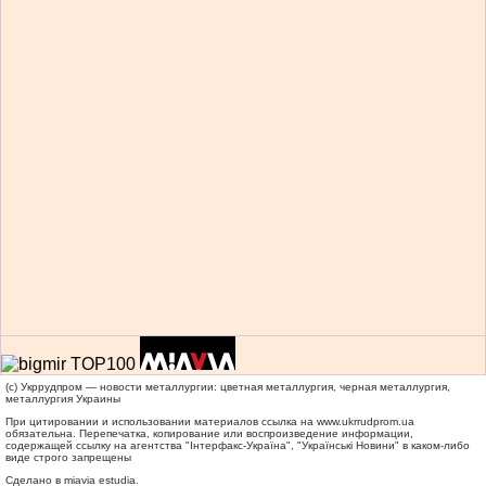
(c) Укррудпром — новости металлургии: цветная металлургия, черная металлургия,
металлургия Украины
При цитировании и использовании материалов ссылка на
www.ukrrudprom.ua
обязательна. Перепечатка, копирование или воспроизведение информации,
содержащей ссылку на агентства "Iнтерфакс-Україна", "Українськi Новини" в каком-либо
виде строго запрещены
Сделано в miavia estudia.