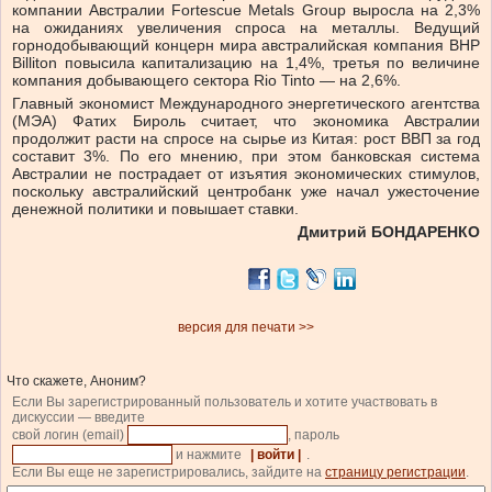
компании Австралии Fortescue Metals Group выросла на 2,3%
на ожиданиях увеличения спроса на металлы. Ведущий
горнодобывающий концерн мира австралийская компания BHP
Billiton повысила капитализацию на 1,4%, третья по величине
компания добывающего сектора Rio Tinto — на 2,6%.
Главный экономист Международного энергетического агентства
(МЭА) Фатих Бироль считает, что экономика Австралии
продолжит расти на спросе на сырье из Китая: рост ВВП за год
составит 3%. По его мнению, при этом банковская система
Австралии не пострадает от изъятия экономических стимулов,
поскольку австралийский центробанк уже начал ужесточение
денежной политики и повышает ставки.
Дмитрий БОНДАРЕНКО
версия для печати >>
Что скажете, Аноним?
Если Вы зарегистрированный пользователь и хотите участвовать в
дискуссии — введите
свой логин (email)
, пароль
и нажмите
| войти |
.
Если Вы еще не зарегистрировались, зайдите на
страницу регистрации
.