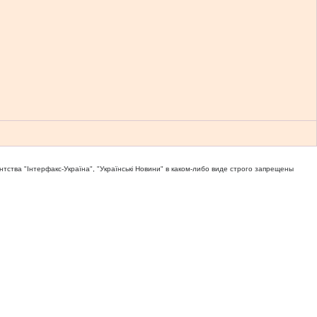
тва "Iнтерфакс-Україна", "Українськi Новини" в каком-либо виде строго запрещены