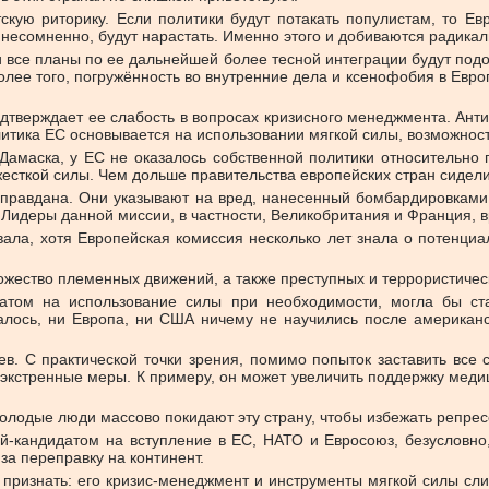
скую риторику. Если политики будут потакать популистам, то Ев
 несомненно, будут нарастать. Именно этого и добиваются радика
 и все планы по ее дальнейшей более тесной интеграции будут подо
лее того, погружённость во внутренние дела и ксенофобия в Евро
одтверждает ее слабость в вопросах кризисного менеджмента. Ант
олитика ЕС основывается на использовании мягкой силы, возможнос
амаска, у ЕС не оказалось собственной политики относительно 
сткой силы. Чем дольше правительства европейских стран сидели 
 оправдана. Они указывают на вред, нанесенный бомбардировками 
 Лидеры данной миссии, в частности, Великобритания и Франция, 
ала, хотя Европейская комиссия несколько лет знала о потенци
ожество племенных движений, а также преступных и террористичес
том на использование силы при необходимости, могла бы стат
алось, ни Европа, ни США ничему не научились после американс
в. С практической точки зрения, помимо попыток заставить вс
 экстренные меры. К примеру, он может увеличить поддержку ме
олодые люди массово покидают эту страну, чтобы избежать репре
й-кандидатом на вступление в ЕС, НАТО и Евросоюз, безусловно,
за переправку на континент.
ит признать: его кризис-менеджмент и инструменты мягкой силы с