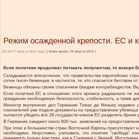
Режим осажденной крепости. ЕС и 
[10:19 27 августа 2015 года ]
[
Новое время, 26 августа 2015
]
Если политики продолжат потакать популистам, то вскоре Е
Складывается впечатление, что правительства европейских стр
сотни тысяч беженцев, в частности, те, кто спасается бегством 
Беженцы обязаны своим спасением бандам контрабандистов. Вед
Если политика ЕС в отношении этого кризиса радикально не и
гражданам необходимую безопасность, стабильность, а также де
Министр внутренних дел Германии Томас де Мезьер недавно со
соискателей уже подали документы на предоставление убежища в
пытается убедить все 28 государств-членов ЕС разделить бремя
В Германии ожидают около 800 тыс. заявлений на предоставлени
При этом в большинстве стран Восточной Европы присутствуют а
необходимо, безусловно, учитывать, что понятие “свобода” о
принимать только христиан, как и Словакия с Чехией. Мусульман 