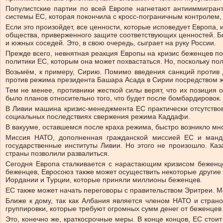
Популистские партии по всей Европе нагнетают антииммигрант
системы ЕС, которая покончила с кросс-пограничным контролем,
Если это произойдет, все ценности, которые исповедует Европа,
общества, приверженного защите соответствующих ценностей. Бо
и южных соседей. Это, в свою очередь, сыграет на руку России.
Прежде всего, невнятная реакция Европы на кризис беженцев п
политики ЕС, которым она может похвастаться. Но, поскольку п
Возьмём, к примеру, Сирию. Помимо введения санкций против Д
против режима президента Башара Асада в Сирии посредством же
Тем не менее, противники жесткой силы верят, что их позиция
было планов относительно того, что будет после бомбардировок.
В Ливии машина кризис-менеджмента ЕС практически отсутствов
социальных последствиях свержения режима Каддафи.
В вакууме, оставшемся после краха режима, быстро возникло мн
Миссия НАТО, дополненная гражданской миссией ЕС и манда
государственные институты Ливии. Но этого не произошло. Каз
страны позволили развалиться.
Сегодня Европа сталкивается с нарастающим кризисом беженце
беженцев, Евросоюз также может осуществить некоторые другие
Иордании и Турции, которые приняли миллионы беженцев.
ЕС также может начать переговоры с правительством Эритреи. М
Ближе к дому, так как Албания является членом НАТО и страно
группировки, которые требуют огромных сумм денег от беженцев 
Это, конечно же, краткосрочные меры. В конце концов, ЕС сто