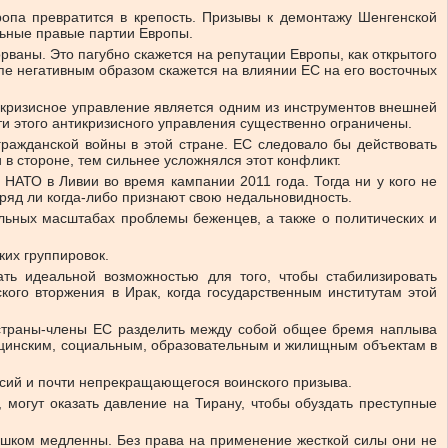
ропа превратится в крепость. Призывы к демонтажу Шенгенской
льные правые партии Европы.
рваны. Это пагубно скажется на репутации Европы, как открытого
пе негативным образом скажется на влиянии ЕС на его восточных
икризисное управление является одним из инструментов внешней
ти этого антикризисного управления существенно ограничены.
гражданской войны в этой стране. ЕС следовало бы действовать
в стороне, тем сильнее усложнялся этот конфликт.
НАТО в Ливии во время кампании 2011 года. Тогда ни у кого не
вряд ли когда-либо признают свою недальновидность.
альных масштабах проблемы беженцев, а также о политических и
ких группировок.
ь идеальной возможностью для того, чтобы стабилизировать
кого вторжения в Ирак, когда государственным институтам этой
е страны-члены ЕС разделить между собой общее бремя наплыва
дицинским, социальным, образовательным и жилищным объектам в
ссий и почти непрекращающегося воинского призыва.
 могут оказать давление на Тирану, чтобы обуздать преступные
лишком медленны. Без права на применение жесткой силы они не