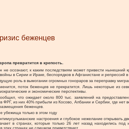
кризис беженцев
вропа превратится в крепость.
ан не осознают, к каким последствиям может привести нынешний 
от войны в Сирии и Ираке, беспорядков в Афганистане и репрессий 
ущую роль в вымогании огромных гонораров за переправку мигран
зменится, поток беженцев не прекратится. Лишь некоторые из се
мократические и экономические перспективы.
общил, что ожидает около 800 тыс. заявлений на предоставлени
 ФРГ, из них 40% прибыли из Косово, Албании и Сербии, где нет в
 размещения беженцев.
е убежища только в этом году
нтимусульманские настроения и глубокое нежелание открывать дв
значает в странах, которые только 26 лет назад находились под
в этих странах не слишком приветствуют.