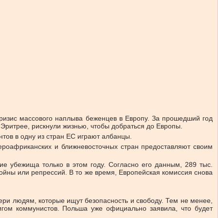
кризис массового наплыва беженцев в Европу. За прошедший год
в Эритрее, рискнули жизнью, чтобы добраться до Европы.
тов в одну из стран ЕС играют албанцы.
вероафриканских и ближневосточных стран предоставляют своим
е убежища только в этом году. Согласно его данным, 289 тыс.
ойны или репрессий. В то же время, Европейская комиссия снова
ери людям, которые ищут безопасность и свободу. Тем не менее,
 игом коммунистов. Польша уже официально заявила, что будет