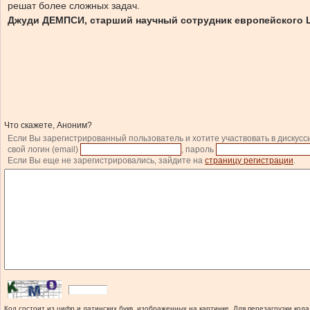
решат более сложных задач.
Джуди ДЕМПСИ, старший научный сотрудник европейского Це
Что скажете, Аноним?
Если Вы зарегистрированный пользователь и хотите участвовать в дискусс
свой логин (email)
, пароль
Если Вы еще не зарегистрировались, зайдите на
страницу регистрации
.
Код состоит из цифр и латинских букв, изображенных на картинке. Для перезагрузки кода