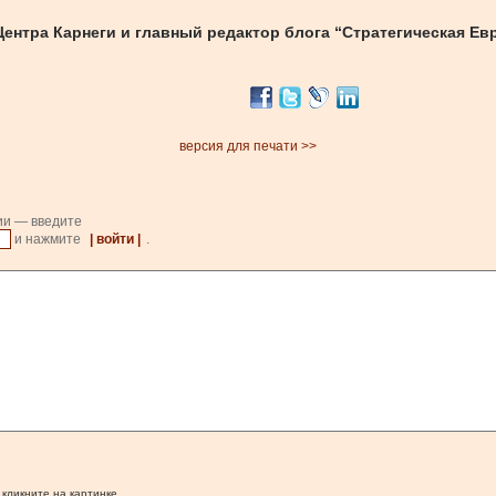
нтра Карнеги и главный редактор блога “Стратегическая Ев
версия для печати >>
ии — введите
и нажмите
| войти |
.
 кликните на картинке.