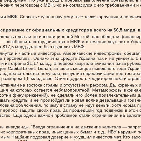
ть ре­фор­мам. Но уже в 2011 г. пре­рвал вы­пол­не­ние обя­зательств п
б­но­вил пе­ре­го­во­ры с МВФ, но не со­гла­сил­ся с его тре­бо­ва­ни­я­ми 
ь­ги МВФ. Со­рвать эту по­пыт­ку мо­гут все те же кор­руп­ция и по­пу­лиз
сирование от официальных кредиторов всего на $6,5 млрд, в
лась ед­ва ли не ин­ве­сти­ци­он­ной Мек­кой: нас обе­ща­ли фи­нан­си­ро
 — возоб­но­вить со­труд­ни­че­ство с МВФ и в те­че­ние двух лет в Укра­и
о­рых $17,5 млрд дол­жен был вы­де­лить МВФ.
тя­нут­ся и ча­ст­ные ин­ве­сто­ры. Аме­ри­кан­ские ин­вест­фон­ды обе­
ные пер­спек­ти­вы. Од­на­ко этих средств Укра­и­на так и не уви­де­ла. 
е­ли из стра­ны $1,17 млрд. В пер­вом квар­та­ле вли­ва­ния из-за ру­бе
on Capital Еле­ны Бе­лан, за шесть ме­ся­цев ны­неш­не­го го­да Укра­и­на
а­ви­тель­ство по­лу­чи­ло, вы­пу­стив ев­ро­об­ли­га­ции под гос­га­
аз­ме­ром 1,8 млрд ев­ро. Этим щед­рость кре­ди­то­ров по­ка и огра­ни­ч
стви­я­ми на вос­то­ке стра­ны и от­сут­стви­ем ре­форм. Да, ко­рен­ных и
ция на ко­то­рых оста­ет­ся не­бла­го­при­ят­ной. Ме­та­мор­фо­зы в фи­нан­
­сот­ни фи­нучре­жде­ний), не сде­ла­ли его бо­лее при­вле­ка­тель­ным дл
жи­вать кре­ди­ты и не про­изой­дет ли но­вая вол­на де­валь­ва­ции грив­н
­ви­на объ­яс­не­ния, по­че­му в стра­ну не идут день­ги, хо­тя нор­ма при
ко­ит во­прос за­щи­ты сво­их прав. За про­шед­ший год по­дви­жек в этой 
ще­ство. Еще од­ной важ­ной про­бле­мой ста­ли огра­ни­че­ния на ва­лют­н
ны ди­ви­ден­ды. “Вве­дя огра­ни­че­ния на дви­же­ние ка­пи­та­ла — за­пре
их кор­по­ра­тив­ных прав, иных цен­ных бу­маг и т. д., НБУ на­ру­шил по­
­мым Нац­банк по­до­рвал до­ве­рие и ухуд­шил ин­вест­кли­мат. Кто за­хо­ч