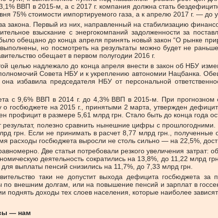
 3,1% ВВП в 2015-м, а с 2017 г. компания должна стать бездефицит
вня 75% стоимости импортируемого газа, а к апрелю 2017 г. — до 
а закона. Первый из них, направленный на стабилизацию финансов
дительное взыскание с энергокомпаний задолженности за поставл
было обещано до конца апреля принять новый закон “О рынке приро
ва выполнены, но посмотреть на результаты можно будет не раньш
авительство обещает в первом полугодии 2016 г.
й целью надлежало до конца апреля внести в закон об НБУ измен
олномочий Совета НБУ и к укреплению автономии Нац­банка. Обе
о она избавила председателя НБУ от персональной ответственно
та с 9,6% ВВП в 2014 г. до 4,3% ВВП в 2015-м. При прогнозном
у о госбюджете на 2015 г., принятыми 2 марта, утвержден дефицит
профицит в размере 5,61 млрд грн. Стало быть до конца года ост
от результат, полезно сравнить нынешние цифры с прошлогодними.
лрд грн. Если не принимать в расчет 8,77 млрд грн., полученные
мя расходы госбюджета выросли не столь сильно — на 22,5%, дости
номерно. Две статьи потребовали резкого увеличения затрат: обс
ономическую деятельность сократились на 13,8%, до 11,22 млрд гр
для выплаты пенсий снизились на 11,7%, до 7,33 млрд грн.
авительство таки не допустит выхода дефицита госбюджета за 
 по внешним долгам, или на повышение пенсий и зарплат в госсек
и поднять доходы тех слоев населения, которые наиболее зависят
рсы — нам