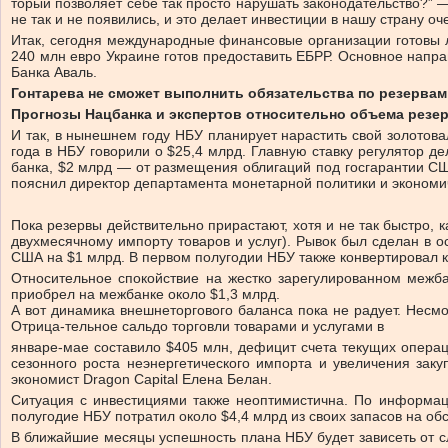
то­рый поз­во­ля­ет се­бе так про­сто на­ру­шать за­ко­но­датель­ство?”
не так и не по­яви­лись, и это де­ла­ет ин­ве­сти­ции в на­шу стра­ну оч
Итак, се­год­ня меж­ду­на­род­ные фи­нан­со­вые ор­га­ни­за­ции го­то­вы
240 млн ев­ро Укра­и­не го­тов предо­ста­вить ЕБРР. Ос­нов­ное на­прав­
Бан­ка Аваль.
Гонтарева не сможет выполнить обязательства по резервам
Прогнозы Нацбанка и экспертов относительно объема резер
И так, в нынешнем году НБУ планирует нарастить свой золотова
года в НБУ говорили о $25,4 млрд. Главную ставку регулятор де
банка, $2 млрд — от размещения облигаций под госгарантии СШ
пояснил директор департамента монетарной политики и экономиче
Пока резервы действительно прирастают, хотя и не так быстро, к
двухмесячному импорту товаров и услуг). Рывок был сделан в о
США на $1 млрд. В первом полугодии НБУ также конвертировал к
Относительное спокойствие на жестко зарегулированном межба
приобрел на межбанке около $1,3 млрд.
А вот динамика внешнеторгового баланса пока не радует. Несм
Отрица-тельное сальдо торговли товарами и услугами в
январе-мае составило $405 млн, дефицит счета текущих операц
сезонного роста неэнергетического импорта и увеличения заку
экономист Dragon Capital Елена Белан.
Ситуация с инвестициями также неоптимистична. По информаци
полугодие НБУ потратил около $4,4 млрд из своих запасов на об
В ближайшие месяцы успешность плана НБУ будет зависеть от с