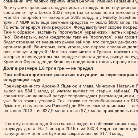
сомнений, что первую скрипку играл Берлин. Именно Германии у
Логику этих процессов следует искать отнюдь не во внутриевро
составляют чуть более $327 млрд (из которых почти половина
Franklin Templeton — находится $885 млрд, а у Fidelity Invest
трлн. У МВФ есть еще заемные средства — около $800 млрд. Но
То есть, оперируя этим ресурсом, Фонд выступает скорее посред
Таким образом, заставить “прогнуться” украинских частных кре
“но”. Во-первых, если кредиторы таки не “прогнутся”, нам гроз
будет отрезана от внешнего рынка займов, что сегодня де-факто
организацией. Во-вторых, есть угроза, что первое списание долг
раз, спишут и другой. Чем это закончится в Греции, покажет 
которым в принудительном порядке списали долги, рыщут по суд
Кристина Фернандес де Киршнер продолжает топить страну в эк
Долг в размере 1,8 трлн грн — не предел
При неблагоприятном развитии ситуации на переговорах 
следующем году
Премьер-министр Арсений Яценюк и глава Минфина Наталья Яре
вырос на $34,1 млрд (с учетом выплат по старым займам). 
сравнительно дешевый ресурс сопровождают рекомендациями, р
уже безо всяких условий. Так, ставки по еврооблигациям на $
бумагам, выкупленным Россией) до 8% по самым длинным — деся
на конец 2013 г. из $27,9 млрд только $7,7 млрд приходилось
Поэтому сегодня одной из главных задач по обслуживанию госд
структуру долга. На 1 января 2015 г. из $30,8 млрд внешнего
выпущенным ценным бумагам сократилась до $17,3 млрд.