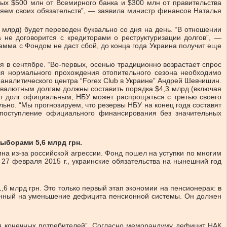
рых $500 млн от Всемирного банка и $300 млн от правительства
няем своих обязательств”, — заявила министр финансов Наталья
лрд) будет переведен буквально со дня на день. “В отношении
 не договорится с кредиторами о реструктуризации долгов”, —
амма с Фондом не даст сбой, до конца года Украина получит еще
я в сентябре. “Во-первых, осенью традиционно возрастает спрос
 для нормального прохождения отопительного сезона необходимо
налитического центра “Forex Club в Украине” Андрей Шев­чишин.
 валютным долгам должны составить порядка $4,3 млрд (включая
тот долг официальным, НБУ может распрощаться с третью своего
льно. “Мы прогнозируем, что резервы НБУ на конец года составят
 поступление официального финансирования без значительных
ыборами 5,6 млрд грн.
а из-за российской агрессии. Фонд пошел на уступки по многим
7 февраля 2015 г., украинские обязательства на нынешний год
,6 млрд грн. Это только первый этап экономии на пенсионерах: в
енный на уменьшение дефицита пенсионной системы. Он должен
ля конечных потребителей”. Согласно меморандуму дефицит НАК