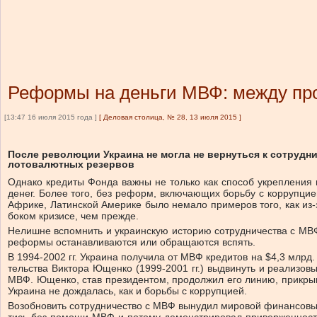
Реформы на деньги МВФ: между пр
[13:47 16 июля 2015 года ]
[
Деловая столица, № 28, 13 июля 2015
]
По­сле ре­во­лю­ции Укра­и­на не мог­ла не вер­нуть­ся к со­труд­н
ло­то­ва­лют­ных ре­зер­вов
Од­на­ко кре­ди­ты Фон­да важ­ны не толь­ко как спо­соб укреп­ле­ния г
де­нег. Бо­лее то­го, без ре­форм, вклю­чаю­щих борь­бу с кор­руп­ци­ей
Аф­ри­ке, Ла­тин­ской Аме­ри­ке бы­ло не­ма­ло при­ме­ров то­го, как из-
бо­ком кри­зи­се, чем пре­жде.
Не­лиш­не вспом­нить и укра­ин­скую ис­то­рию со­труд­ни­че­ства с МВ
ре­фор­мы оста­нав­ли­ва­ют­ся или об­ра­ща­ют­ся вспять.
В 1994-2002 гг. Укра­и­на по­лу­чи­ла от МВФ кре­ди­тов на $4,3 млрд. 
тель­ства Вик­то­ра Ющен­ко (1999-2001 гг.) вы­дви­нуть и реа­ли­зо­вы
МВФ. Ющен­ко, став пре­зи­ден­том, про­дол­жил его ли­нию, при­крыв­
Укра­и­на не до­жда­лась, как и борь­бы с кор­руп­ци­ей.
Возоб­но­вить со­труд­ни­че­ство с МВФ вы­ну­дил ми­ро­вой фи­нан­со­в