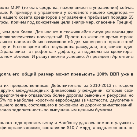
.
Квоты МВФ (то есть средства, находящиеся в управлении) сейчас
ьше. К примеру, в управлении у основного нашего кредитора —
нов нашего совета кредиторов в управлении пребывает порядка $5
рсы, причем под конкретные цели (например, спасение Греции).
о, чем для Киева. Для нас же в сложившейся ситуации важны два
 апокалипсических последствий. Просто на какое-то время страна
о лишит нас малейших возможностей для маневров в торгах с этой
 пути. В свое время оба государства рассудили, что, списав один
 Страна живет от дефолта к дефолту, а недовольные кредиторы,
 полном объеме. И рыщут вполне успешно. А президент Аргентины
 долга его общий размер может превысить 100% ВВП уже в
х предшественников. Действительно, за 2010-2013 гг. госдолг
 других международных финансовых учреждений, которые свой
предпочтение отдавалось более дорогим рыночным ресурсам, но
 5% по наиболее коротким евробондам (в частности, двухлетним
него долга, состоявшего в основном из дорогих заимствований:
тавляла задолженность по выпущенным ценным бумагам.
шлого года правительству и Нацбанку удалось немного улучшить
 финорганизациями, составляли $10,7 млрд, а задолженность по