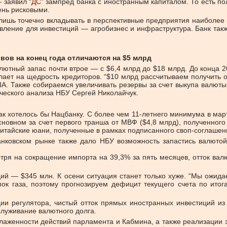
 — заявил “
ДС
” зам­пред бан­ка с ино­стран­ным ка­пи­та­лом. То есть пол
ень рис­ко­вы­ми.
 лишь то­чеч­но вкла­ды­вать в пер­спек­тив­ные пред­при­я­тия наи­бо­лее 
ле­ние для ин­ве­сти­ций — аг­ро­биз­нес и ин­фра­ст­рук­ту­ра. Банк так
вов на конец года отличаются на $5 млрд
лютный запас почти втрое — с $6,4 млрд до $18 млрд. До конца 20
лает на щед­рость кредиторов. “$10 млрд рассчитываем получить 
А. Также собираемся увеличивать резервы за счет выкупа валют
ского анализа НБУ Сергей Ни­ко­­лайчук.
ак хотелось бы Нац­банку. С более чем 11-летнего минимума в мар
сновном за счет первого транша от МВФ ($4,8 млрд), полученного
итайские юани, полученные в рамках подписанного своп-соглашени
нковском рынке также дало НБУ возможность запастись валютой
отря на сокращение импорта на 39,3% за пять месяцев, отток ва
ий — $345 млн. К осени ситуация станет только хуже. “Мы ожид
пок газа, поэтому прогнозируем дефицит текущего счета по ито
и регулятора, чистый отток прямых иностранных инвестиций из
служивание валютного долга.
лаженности действий парламента и Кабмина, а также реализации 