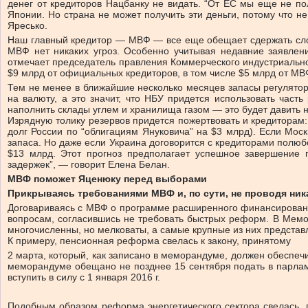
денег от кредиторов Нацбанку не видать. “От ЕС мы еще не по
Японии. Но страна не может получить эти деньги, потому что 
Яресько.
Наш главный кредитор — МВФ — все еще обещает сдержать слов
МВФ нет никаких угроз. Особенно учитывая недавние заявлени
отмечает председатель правления Коммерческого индустриальног
$9 млрд от официальных кредиторов, в том числе $5 млрд от МВ
Тем не менее в ближайшие несколько месяцев запасы регулятора
на валюту, а это значит, что НБУ придется использовать част
наполнить склады углем и хранилища газом — это будет давить 
Изрядную толику резервов придется пожертвовать и кредиторам
долг России по “облигациям Януковича” на $3 млрд). Если Мос
запаса. Но даже если Украина договорится с кредиторами полюбо
$13 млрд. Этот прогноз предполагает успешное завершение 
задержек”, — говорит Елена Белан.
МВФ поможет Яценюку перед выборами
Прикрываясь требованиями МВФ и, по сути, не проводя ник
Договариваясь с МВФ о программе расширенного финансирования
вопросам, согласившись не требовать быстрых реформ. В Мемо
многочисленны, но мелковаты, а самые крупные из них представ
К примеру, пенсионная реформа свелась к закону, принятому
2 марта, который, как записано в меморандуме, должен обеспечи
меморандуме обещано не позднее 15 сентября подать в парла
вступить в силу с 1 января 2016 г.
Подобным образом реформа энергетического сектора свелась, 