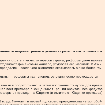
­но­вить па­де­ние грив­ни в усло­ви­ях рез­ко­го со­кра­ще­ния зо­
ре­ния стра­те­ги­че­ских ин­те­ре­сов стра­ны, ре­фор­мы да­же важ­нее
 ото­дви­га­ют фи­нан­со­вый кол­лапс, усу­губ­ляя его мас­штаб. В Азии,
 про­еда­лись, по­сле че­го эко­но­ми­ка ока­зы­ва­лась в еще бо­лее глу­
­ди­ты — ре­фор­мы идут впе­ред, со­труд­ни­че­ство пре­кра­ща­ет­ся —
вве­сти в обо­рот грив­ню, а за­тем по­слу­жи­ла сти­му­лом для пра­ви­
а­няв пост пре­мье­ра в кон­це 2002 г., ре­шил обой­тись без кре­ди­тов
 ре­форм от пре­зи­ден­та Ющен­ко (в от­ли­чие от Ющен­ко-пре­мье­ра)
3 млрд. Яну­ко­вич в пер­вый год сво­е­го пре­зи­дент­ства не мог обой­