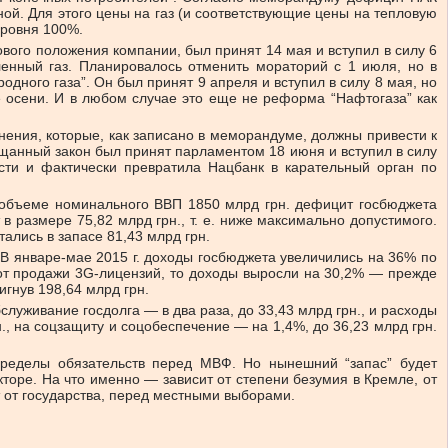
ной. Для этого цены на газ (и соответствующие цены на тепловую
уровня 100%.
ого положения компании, был принят 14 мая и вступил в силу 6
енный газ. Плани­ровалось отменить мораторий с 1 июля, но в
дного газа”. Он был принят 9 апреля и вступил в силу 8 мая, но
е осени. И в любом случае это еще не реформа “Нафтогаза” как
ения, которые, как записано в меморандуме, должны привести к
щанный закон был принят парламентом 18 июня и вступил в силу
сти и фактически превратила Нацбанк в карательный орган по
 объеме номинального ВВП 1850 млрд грн. дефицит госбюджета
 в размере 75,82 млрд грн., т. е. ниже максимально допустимого.
ались в запасе 81,43 млрд грн.
 В январе-мае 2015 г. доходы госбюджета увеличились на 36% по
 от продажи 3G-ли­цензий, то доходы выросли на 30,2% — прежде
гнув 198,64 млрд грн.
луживание госдолга — в два раза, до 33,43 млрд грн., и расходы
н., на соцзащиту и соцобеспечение — на 1,4%, до 36,23 млрд грн.
пределы обязательств перед МВФ. Но нынешний “запас” будет
торе. На что именно — зависит от степени безумия в Кремле, от
 от государства, перед местными выборами.