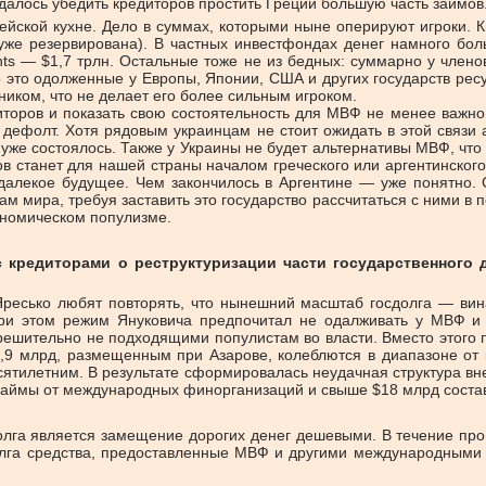
далось убедить кредиторов простить Греции большую часть займов
пейской кухне. Дело в суммах, которыми ныне оперируют игроки. 
 уже резервирована). В частных инвестфондах денег намного бол
ments — $1,7 трлн. Остальные тоже не из бедных: суммарно у чле
 это одолженные у Европы, Японии, США и других государств ресу
ником, что не делает его более сильным игроком.
диторов и показать свою состоятельность для МВФ не менее важн
ит дефолт. Хотя рядовым украинцам не стоит ожидать в этой связи
 уже состоялось. Также у Украины не будет альтернативы МВФ, чт
ов станет для нашей страны началом греческого или аргентинского
недалекое будущее. Чем закончилось в Аргентине — уже понятно.
ам мира, требуя заставить это государство рассчитаться с ними в
ономическом популизме.
с кредиторами о реструктуризации части государственного
сько любят повторять, что нынешний масштаб госдолга — вина и
При этом режим Януковича предпочитал не одалживать у МВФ и
ешительно не подходящими популистам во власти. Вместо этого 
13,9 млрд, размещенным при Азарове, колеблются в диапазоне от
тилетним. В результате сформировалась неудачная структура внеш
 на займы от международных финорганизаций и свыше $18 млрд сос
олга является замещение дорогих денег дешевыми. В течение про
 долга средства, предоставленные МВФ и другими международными