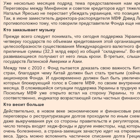
Уже несколько месяцев подряд тема предоставления нам кр
Переговоры между Минфином и советом кредиторов идут тяжело 
Наталья Яресько не перестает убеждать украинцев, что позиция
Так, в июне заместитель директора-распорядителя МВФ Дэвид Ли
противоположно тому, что говорили представители Фонда еще не
Кто заказывает музыку
Прежде всего следует понимать, что сегодня поддержка Украи
четверку государств по объемам кредитования этой организаци
целесообразности существования Международного валютного фонд
приличные суммы (32,3 млрд евро) из общей “складчины”. Во-в
развивающиеся получают от него лишь крохи. В-третьих, слыш
государств Латинской Америки и Азии.
Между тем с 2010 г. Фонд пытается доказать свою важность К
стран, благодаря чему Китай должен был стать третьим (сейч
акционеров Фонда. И одновременно должен был быть увеличен
которых блокирующий голос в Совете МВФ, по своим внутренни
месяца. В сложившейся ситуации поддержка Украины в трудную м
Поскольку МВФ уже открыто встал на сторону Украины, то л
соответственно, индикатор возрастающей силы частных финансо
Кто весит больше
Действительно, в новом веке экономические и финансовые реа
переговоры о реструктуризации долгов проходили по иным схем
даже выкручивания рук со стороны правительств и регуляторов
число теперь входят хедж-фонды и другие инвесторы, над которы
очень болезненно, а страна-заемщик зачастую идет на откровен
веса. Здесь можно вспомнить частичное списание долга Грец