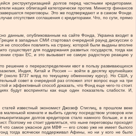
йся реструктуризацией долгов перед частными кредиторами.
атели наших облигаций категорически против. Министр финансов
м завершатся переговоры. Это же подтверждают и в самом Фонде.
учае отсутствия соглашения с кредиторами. Что, по сути, прямо
сно данным, опубликованным на сайте Фонда, Украина входит в
 Греции в западных СМИ стартовал очередной раунд дискуссии о
ся не способен повлиять на страну, которой были выданы вполне
то существует для поддержания развитых государств, тогда как
сении стран ЕС, и это вызывает не самую радостную реакцию у
ято решение о перераспределении квот в пользу развивающихся
разилия, Индия, Китай и Россия — войти в десятку крупнейших
Р (около $737 млрд по текущему обменному курсу). Но США, у
ельный совет в очередной раз отложил этот вопрос еще на три
ой и эффективный способ доказать, что Фонд еще чего-то стоит.
иях будут восприняты как еще один показатель слабости. И,
х статей известный экономист Джозеф Стиглиц, в прошлом веке
в маленькой комнате и выбить сделку посредством уговоров или
екьюритизации долгов кредиторов стало намного больше, и в их
ист. Поэтому не стоит удивляться, что ныне переговоры проходят
. И что самое ужасное для МВФ — его слово уже не имеет былого
онд тогда всячески поддерживал Афины, но ни у кого не было