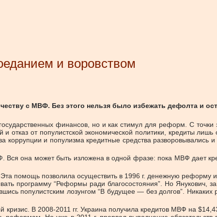
оеданием и воровством
и­че­ству с МВФ. Без это­го нель­зя бы­ло из­бе­жать де­фол­та и оста
о­су­дар­ствен­ных фи­нан­сов, но и как сти­мул для ре­форм. С точ­ки з
 и от­каз от по­пу­лист­ской эко­но­ми­че­ской по­ли­ти­ки, кре­ди­ты лишь
за кор­руп­ции и по­пу­лиз­ма кре­дит­ные сред­ства раз­во­ро­вы­ва­лись и
Ф. Вся она мо­жет быть из­ло­же­на в од­ной фра­зе: по­ка МВФ да­ет кре
Эта по­мощь поз­во­ли­ла осу­ще­ствить в 1996 г. де­неж­ную ре­фор­му и 
­вать про­грам­му “Ре­фор­мы ра­ди бла­го­со­стоя­ния”. Но Яну­ко­вич, з
шись по­пу­лист­ским ло­зун­гом “В бу­ду­щее — без дол­гов”. Ни­ка­ких
ый кри­зис. В 2008-2011 гг. Укра­и­на по­лу­чи­ла кре­ди­тов МВФ на $14,4