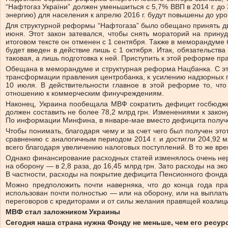
“Нафтогаз України” должен уменьшиться с 5,7% ВВП в 2014 г. до
энергию) для населения к апрелю 2016 г. будут повышены до уро
Для структурной реформы “Нафтогаза” было обещано принять дв
июня. Этот закон затевался, чтобы снять мораторий на прину
итоговом тексте он отменен с 1 сентября. Также в меморандуме 
будет введен в действие лишь с 1 октября. Итак, обязательст
таковая, а лишь подготовка к ней. Приступить к этой реформе пр
Обещана в меморандуме и структурная реформа Нацбанка. С это
трансформации правления центробанка, к усилению надзорных п
10 июля. В действительности главное в этой реформе то, чт
отношению к коммерческим финучреждениям.
Наконец, Украина пообещала МВФ сократить дефицит госбюдже
должен составить не более 78,2 млрд грн. Из­ме­нениями к закон
По информации Минфина, в январе-мае вместо дефицита получен 
Чтобы понимать, благодаря чему и за счет чего был получен эт
сравнению с аналогичным периодом 2014 г. и достигли 204,92 м
всего благодаря увеличению налоговых поступлений. В то же вре
Однако финансирование расходных статей изменялось очень нерав
на оборону — в 2,8 раза, до 16,45 млрд грн. Зато расходы на эк
В частности, расходы на покрытие дефицита Пенсионного фонда 
Можно предположить почти наверняка, что до конца года пр
использован почти полностью — или на оборону, или на выплаты
переговоров с кредиторами и от силы желания правящей коалици
МВФ стал заложником Украины
Сегодня наша страна нужна Фонду не меньше, чем его ресу