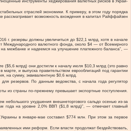
­но­цен­ные ин­стру­мен­ты хеджи­ро­ва­ния ва­лют­ных рис­ков в Укра­и­
ста­биль­ных от­рас­лей эко­но­ми­ки. К при­ме­ру, в этом го­ду по­ряд­ка
­же рас­смат­ри­ва­ет воз­мож­ность вхож­де­ния в ка­пи­тал Райф­фай­зен
16 г. резервы должны увеличиться до $22,1 млрд, хотя в начале
от Меж­дународного валютного фонда, около $4 — от Все­мир­ного
ы на межбанке и надеемся на улучшение платежного баланса”, —
те ($5,6 млрд) они достигли к началу июля $10,3 млрд (это равно
 в марте, и выпуска правительством еврооблигаций под гарантии
я, на сумму, эквивалентную $0,6 млрд.
 для резервов. По данным ведомства, с начала года регулятор
люты из страны по-прежнему превышает экспортные поступления.
аем небольшого ухудшения внешнеторгового сальдо осенью из-за
гам года на уровне 2,0% ВВП ($1,8 млрд)”, — отмечает главный
 Украины в январе-мае составил $774 млн. При этом за первое
заявленных ими реформ. Если власти продолжат бездействовать,