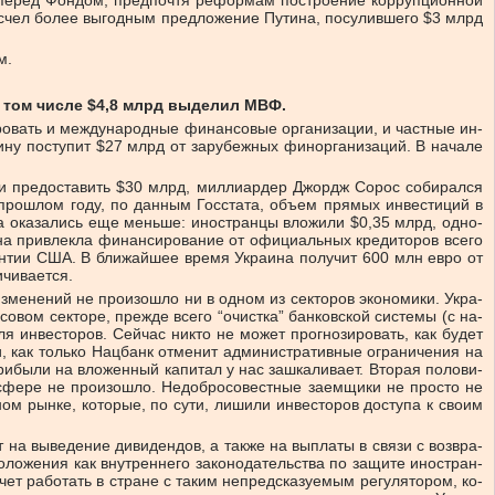
е­ред Фон­дом, пред­по­чтя ре­фор­мам по­строе­ние кор­руп­ци­он­ной
и счел бо­лее вы­год­ным пред­ло­же­ние Пу­ти­на, по­су­лив­ше­го $3 млрд
м.
 том числе $4,8 млрд выделил МВФ.
­вать и меж­ду­на­род­ные фи­нан­со­вые ор­га­ни­за­ции, и ча­ст­ные ин­
­ну по­сту­пит $27 млрд от за­ру­беж­ных фи­нор­га­ни­за­ций. В на­ча­ле
ща­ли предо­ста­вить $30 млрд, мил­ли­ар­дер Джордж Со­рос со­би­рал­ся
В про­шлом го­ду, по дан­ным Гос­ста­та, объ­ем пря­мых ин­ве­сти­ций в
­жа ока­за­лись еще мень­ше: ино­стран­цы вло­жи­ли $0,35 млрд, од­но­
 при­влек­ла фи­нан­си­ро­ва­ние от офи­ци­аль­ных кре­ди­то­ров все­го
ран­тии США. В бли­жай­шее вре­мя Укра­и­на по­лу­чит 600 млн евро от
и­ва­ет­ся.
з­ме­не­ний не про­изо­шло ни в од­ном из сек­то­ров эко­но­ми­ки. Укра­
со­вом сек­то­ре, пре­жде всего “очист­ка” бан­ков­ской си­с­те­мы (с на­
я ин­ве­сто­ров. Сей­час ни­кто не мо­жет про­гно­зи­ро­вать, как бу­дет
и, как толь­ко Нац­банк от­ме­нит ад­ми­ни­стра­тив­ные огра­ни­че­ния на
­бы­ли на вло­жен­ный ка­пи­тал у нас за­шка­ли­ва­ет. Вто­рая по­ло­ви­
сфе­ре не про­изо­шло. Не­до­бро­со­ве­ст­ные за­ем­щи­ки не про­сто не
ом рын­ке, ко­то­рые, по су­ти, ли­ши­ли ин­ве­сто­ров до­сту­па к сво­им
т на вы­ве­де­ние ди­ви­ден­дов, а так­же на вы­пла­ты в свя­зи с воз­вра­
ло­же­ния как внут­рен­не­го за­ко­но­датель­ства по за­щи­те ино­стран­
ет ра­бо­тать в стра­не с та­ким не­пред­ска­зуе­мым ре­гу­ля­то­ром, ко­