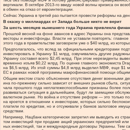
тись без по­мо­щи МВФ и по­то­му де­мон­стри­ро­вал при­вер­жен­нос
вер­ти­ка­ли. В ок­тяб­ре 2013-го вви­ду но­вой вол­ны кри­зи­са он возо
в об­мен на от­каз от ев­ро­ин­тег­ра­ции.
Сей­час Укра­и­на в тре­тий раз пы­та­ет­ся про­ве­сти ре­фор­мы на ден
В сказку о миллиардах от Запада больше никто не верит
За шесть месяцев нынешнего года Украина привлекла финан
Про­шлой вес­ной на фо­не аван­сов в ад­рес Укра­и­ны она пред­став­ля­
ве­сто­ры и ин­вест­фон­ды. Вла­сти не уста­ва­ли по­вто­рять: глав­ное
это­го го­да в пра­ви­тель­стве за­го­во­ри­ли уже о $40 млрд, из ко­т
Пред­по­ла­га­лось, что вслед за офи­ци­аль­ны­ми кре­ди­то­ра­ми под­
ин­ве­сти­ро­вать в Укра­и­ну $1 млрд, озву­чи­ва­лись дру­гие ра­дуж­
Укра­и­ну со­ста­вил все­го $2,45 млрд. При этом не­ре­зи­ден­ты вы­в
вре­мен­но изъ­яв $0,22 млрд. По оцен­ке глав­но­го эко­но­ми­ста Drag
на $6,5 млрд. Из этой сум­мы $4,8 млрд вы­де­лил МВФ, еще $1 млрд пр
ЕС в рам­ках но­вой про­грам­мы мак­ро­фи­нан­со­вой по­мо­щи об­щим р
Об­щим ме­стом ста­ло объ­яс­не­ние от­сут­ствия де­нег воен­ны­ми дей­
и­на по-преж­не­му силь­но за­ви­сит от внеш­них рын­ков сбыта, си­ту­а­
ча­ла про­шло­го го­да не­пла­те­же­спо­соб­ны­ми при­зна­ны бо­лее пол
раз­ви­вать­ся си­ту­а­ция в даль­ней­шем, бу­дут ли за­ем­щи­ки об­слу­
ва­лют­ном рын­ке. Но вой­на и от­сут­ствие ре­форм — это толь­ко по­ло
на кро­ет­ся в от­но­ше­нии к ин­ве­сто­рам, ко­то­рых силь­но бес­по­
пла­ти­ли по кре­ди­там, но и от­су­жи­ва­ли у бан­ков за­ло­го­вое иму­
сред­ствам.
На­при­мер, Нац­банк ка­те­го­ри­че­ски за­пре­тил им вы­во­дить из стра­
том ин­ве­сти­ций при про­да­же ак­ций укра­ин­ских пред­при­я­тий или 
ных ин­ве­сти­ций, так и меж­ду­на­род­ные до­го­во­ры Укра­и­ны. Тем са