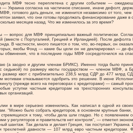
едита МВФ тесно переплетена с другим событием — ожидающе
— Украина согласна на частичное списание, иначе дефолт, держ
 МВФ, готового дать деньги, не изменится независимо от того, че
птон заявил, что они готовы продолжать финансирование даже в сл
сколько месяцев назад. Что же изменилось за это время?
ны — вопрос для МВФ принципиально важный политически. Согла
ей (вместе с Португалией, Грецией и Ирландией). После дефолта
а. В частности, много пишется о том, что, во-первых, он оказал
торых, якобы Фонд — какие бы цели он не декларировал — де-фак
ны обвинения, что в последние годы МВФ сосредоточился на спа
итаю (а заодно и другим членам БРИКС). Именно тогда было прин
ас седьмой) по размеру квоты государством — членом МВФ, а Б
 размер квот с приблизительно 238,5 млрд СДР до 477 млрд СД
м мотивам отказываются одобрить это решение. В июне Исполнит
инуту (прежде всего на переговорах с кредиторами) — самый прост
юбые уступки частным кредиторам на трехсторонних консультац
вых организаций.
лии в мире серьезно изменились. Как написал в одной из свои
ам. “Можно было собрать кредиторов, в основном крупные банки, 
, стремящихся к тому, чтобы дела шли гладко. Но с появлением с
ми у регуляторов и правительств нет контроля”, — отметил эконом
ный шантаж. Так делала и делает Греция, так поступает Украина
ии трехлетней давности — 107 млрд евро частным кредиторам. Ф