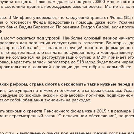
лучили ни цента. Плюс нам должны поступить $800 млн, из кото
не в состоянии принять необходимые законопроекты. Мы не выпол
о. В Минфине утверждают, что следующий транш от Фонда ($1,7 м
я о готовности Фонда предоставить помощь, даже если Украина
о банка Вадим Бере­зовик. По оценкам Dragon Capital, если прогр
Ф.
 могут оказаться под угрозой. Наиболее сложный период начнетс
ь резервов для погашения спекулятивных всплесков. Во-вторых,
на торговый баланс”, — полагает ведущий эксперт информационно-а
: в четвертом квартале выплаты по суверенному и корпоративному
ква не согласится на реструктуризацию бумаг, а МВФ признает э
вно, нарастить запасы регулятора до $18 млрд будет почти нереа
правительством долговой операции до сентября и дальнейшее
аких реформ, страна смогла сэкономить такие нужные перед в
, Киев упирал на тяжелое положение, в котором оказалась Украин
рандуме об экономической и финансовой политике, подписанном 2
ляют собой обещания экономить на расходах.
ть экономию средств Пенсионного фонда уже в 2015 г. в размере 1
мент пересмотренный закон “О пенсионном обеспечении”, нацел
по сути, к выполнению пункта под названием “резкий рост цен д