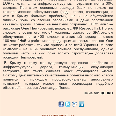
EUR73 млн., а на инфраструктуру мы потратили почти 30%
средств. При этом основные расходы были не только на
технологическое обслуживание (вода, тепло, канализация, с
чем в Крыму большие проблемы), но и на обустройство
пляжной зоны со своими бассейнами и даже собственной
канатной дороги. Только на нее было потрачено EUR2 млн.”,—
рассказал Олег Немировский, владелец ЖК Respect Hall. По его
словам, в сезон его жилой комплекс вместе со SPA-отелем
обслуживает почти 400 человек, а в зимний период — около
160 чел. “Найти работников среди крымчан весьма сложно. Они
не хотят работать, так что привозим со всей Украины. Многие
комплексы на ЮБК обещают элитное обслуживание, однако
большая часть из них пока только строится”,— добавляет
господин Немировский.
“В Крыму к тому же существует серьезная проблема с
инфраструктурой: дороги, коммуникации, окружающая
застройка, что также снижает класс строящегося жилья.
Поэтому действительно качественные объекты высокого класса
появятся с приходом профессиональных иностранных
компаний, которые имеют опыт реализации подобных
объектов”,— говорит Александр Попов.
Нина МИЩЕНКО
версия для печати >>