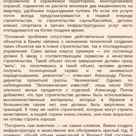
огороженной и охраняемой территорией, многоуровневой
охраной, паркингом из расчета минимум два машиноместа на
квартиру, удобными подъездными путями. Но если эти услуги
почти всегда предусматриваются в первой очереди
строительства, то строительство сауны/бассейна, детских
комнат, спортзала и прочих инфраструктурных услуг часто
откладывается на более позднее время.
“Основная проблема отсутствия действительно премиумных
объектов в Крыму связана с незнанием технологий создания
таких объектов как в плане строительства, так и последующего
управления. Само жилье класса премиум — это гостиница
уровня 5 звезд с соответствующим сервисом и качеством
строительства. Такой объект после завершения должен сразу
“жить”, т.е. поселившись в такой объект, человек должен
получить полноценный сервис и не заниматься
переделыванием, ремонтом”,— отмечает Александр Попов,
директор проектной группы “Архиматика”. Однако, по
наблюдениям “Экономических известий”, лишь около 50%
элитного жилья продается с отделкой. Александр Попов
добавляет, что при строительстве должны быть использованы
высококачественные материалы, которых в Украине в
большинстве своем нет, они должны быть закуплены за
границей. К тому же найти строителей, которые могут строить
качественно, в нашей стране очень сложно, они пока морально
не готовы строить хорошо.
“Построить сам комплекс — не самое сложное. Важно создать
инфраструктуру и качественно все обслуживать круглый год. К
примеру, общий объем инвестиций в Respect Hall составил