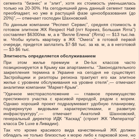
сегмента “бизнес” и “элит”, хотя их стоимость уменьшилась
только на 20-30%. На сегодняшний день данный сегмент также
преобладает, но уже в растущей фазе ценообразования (до
20%)”,— отмечает господин Шахновский.
По данным компании “Респект Сервис”, средняя стоимость в
готовом элитном ЖК Respect Hall (пгт Кореиз, Большая Ялта”)
составляет $6300/кв. м, а в “Вилле Елена” (Ялта) — $13 тыс./кв.
м. Чтобы купить квартиру в ЖК “Омега” в готовой первой
очереди, придется заплатить $7-$8 тыс. за кв. м, а в неготовой
— $3-$6 тыс.
Элитность определяется обслуживанием
При этом жилье премиум и De-lux классов часто
позиционируется в Крыму как апартаменты. “Законодательного
закрепления термина в Украине на сегодня не существует.
Застройщики и риэлторы региона трактуют его как элитное
жилье с уровнем обслуживания на уровне отеля”,— отмечают
аналитики компании “Маркет-Крым”.
“Удачное месторасположение — главное преимущество
престижного участка с красивой природой, рядом с морем.
Однако хороший проект подразумевает удобную планировку,
подчеркнутую видовыми характеристиками, и развитую
инфраструктуру”,— отмечает Анатолий Шахновский,
генеральный директор ИДК “Каскад” (строит ЖК “Император”
класса De Luxe в Ливадии).
Так что кроме красивого вида качественный ЖК должен
обладать не только близостью к морю либо к парковой зоне, но