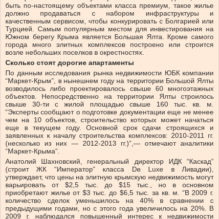
быть по-настоящему объектами класса премиум, такое жилье
должно продаваться с набором инфраструктуры и
качественным сервисом, чтобы конкурировать с Болгарией или
Турцией. Самым популярным местом для инвестирования на
Южном берегу Крыма является Большая Ялта. Кроме самого
города много элитных комплексов построено или строится
возле небольших поселков в окрестностях.
Сколько стоят дорогие апартаменты
По данным исследования рынка недвижимости ЮБК компании
“Маркет-Крым”, в нынешнем году на территории Большой Ялты
возводилось либо проектировалось свыше 60 многоэтажных
объектов. Непосредственно на территории Ялты строилось
свыше 30-ти с жилой площадью свыше 160 тыс. кв. м.
“Эксперты сообщают о подготовке документации еще не менее
чем на 10 объектов, строительство которых может начаться
еще в текущем году. Основной срок сдачи строящихся и
заявленных к началу строительства комплексов: 2010-2011 гг.
(несколько из них — 2012-2013 гг.)”,— отмечают аналитики
“Маркет-Крыма”.
Анатолий Шахновский, генеральный директор ИДК “Каскад”
(строит ЖК “Император” класса De Luxe в Ливадии),
утверждает, что цены на элитную крымскую недвижимость могут
варьировать от $2,5 тыс. до $15 тыс., но в основном
приобретают жилье от $3 тыс. до $6,5 тыс. за кв. м. “В 2009 г.
количество сделок уменьшилось на 40% в сравнении с
предыдущими годами, но с этого года увеличилось на 20%. В
2009 г. наблюдался повышенный интерес к недвижимости