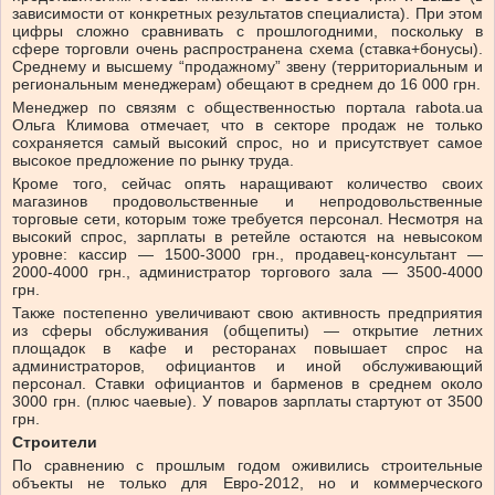
зависимости от конкретных результатов специалиста). При этом
цифры сложно сравнивать с прошлогодними, поскольку в
сфере торговли очень распространена схема (ставка+бонусы).
Среднему и высшему “продажному” звену (территориальным и
региональным менеджерам) обещают в среднем до 16 000 грн.
Менеджер по связям с общественностью портала rabota.ua
Ольга Климова отмечает, что в секторе продаж не только
сохраняется самый высокий спрос, но и присутствует самое
высокое предложение по рынку труда.
Кроме того, сейчас опять наращивают количество своих
магазинов продовольственные и непродовольственные
торговые сети, которым тоже требуется персонал. Несмотря на
высокий спрос, зарплаты в ретейле остаются на невысоком
уровне: кассир — 1500-3000 грн., продавец-консультант —
2000-4000 грн., администратор торгового зала — 3500-4000
грн.
Также постепенно увеличивают свою активность предприятия
из сферы обслуживания (общепиты) — открытие летних
площадок в кафе и ресторанах повышает спрос на
администраторов, официантов и иной обслуживающий
персонал. Ставки официантов и барменов в среднем около
3000 грн. (плюс чаевые). У поваров зарплаты стартуют от 3500
грн.
Строители
По сравнению с прошлым годом оживились строительные
объекты не только для Евро-2012, но и коммерческого