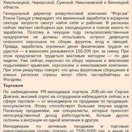
Хмельницкой, Черкасской, Сумской, Николаевской и Винницкой
области.
Генеральный директор рекрутинговой компании “Форсаж”
Елена Грищук утверждает, что временный заработок в аграрном
секторе запросто смогут найти себе и рабочие. В регионах
сейчас хватает свободных рук, находящихся в поиске какого-то
заработка. Поэтому в текущем году сельскохозяйственные
предприятия не должны испытывать острого дефицита
сезонного персонала по сборке фруктов, ягод и овощей.
Правда, заработать огромных денег физическим трудом не
удастся — в вакансиях указывается 150-200 грн. за смену. При
этом предлагается трудиться вахтовым методом — по две
недели. Уже сейчас персонал по сбору черешни и земляники
подыскивают крымские, херсонские и николаевские компании.
При этом рекрутеры говорят, что цены фруктовым сборщикам в
южных регионах страны могут сбить гастарбайтеры из
Молдовы.
Торговля
По наблюдениям PR-менеджера портала JOB.ukr.net Сергея
Довгича, высокий спрос на сотрудников наблюдается сейчас и в
сфере торговли — от менеджеров по продажам по продавцов-
консультантов. Этому способствует большая текучка кадров.
Поскольку продажники, как специалисты, которые приносят
непосредственный доход работодателю, больше других
склонны к миграции из одной компании в другую.
Менеджерам по активным продажам и торговым
представителям готовы платить от 2500-5000 грн. и выше (в