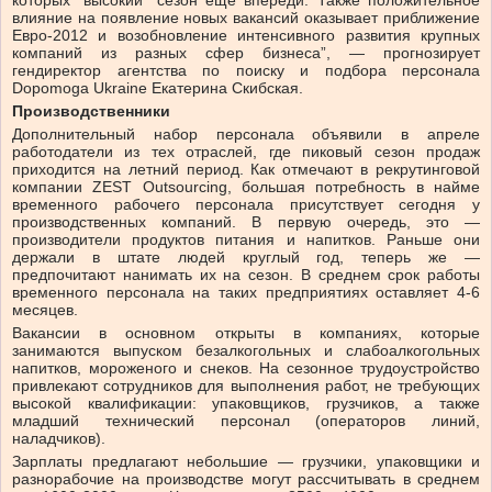
которых “высокий” сезон еще впереди. Также положительное
влияние на появление новых вакансий оказывает приближение
Евро-2012 и возобновление интенсивного развития крупных
компаний из разных сфер бизнеса”, — прогнозирует
гендиректор агентства по поиску и подбора персонала
Dopomoga Ukraine Екатерина Скибская.
Производственники
Дополнительный набор персонала объявили в апреле
работодатели из тех отраслей, где пиковый сезон продаж
приходится на летний период. Как отмечают в рекрутинговой
компании ZEST Outsourcing, большая потребность в найме
временного рабочего персонала присутствует сегодня у
производственных компаний. В первую очередь, это —
производители продуктов питания и напитков. Раньше они
держали в штате людей круглый год, теперь же —
предпочитают нанимать их на сезон. В среднем срок работы
временного персонала на таких предприятиях оставляет 4-6
месяцев.
Вакансии в основном открыты в компаниях, которые
занимаются выпуском безалкогольных и слабоалкогольных
напитков, мороженого и снеков. На сезонное трудоустройство
привлекают сотрудников для выполнения работ, не требующих
высокой квалификации: упаковщиков, грузчиков, а также
младший технический персонал (операторов линий,
наладчиков).
Зарплаты предлагают небольшие — грузчики, упаковщики и
разнорабочие на производстве могут рассчитывать в среднем