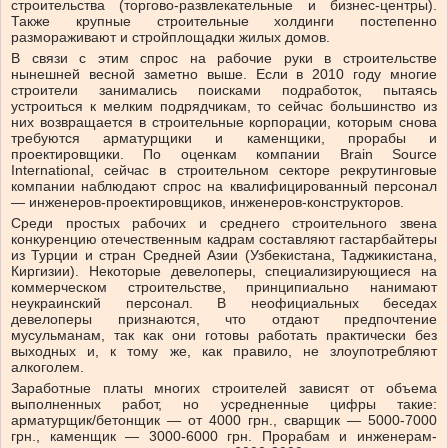
строительства (торгово-развлекательные и бизнес-центры).
Также крупные строительные холдинги постепенно
размораживают и стройплощадки жилых домов.
В связи с этим спрос на рабочие руки в строительстве
нынешней весной заметно выше. Если в 2010 году многие
строители занимались поисками подработок, пытаясь
устроиться к мелким подрядчикам, то сейчас большинство из
них возвращается в строительные корпорации, которым снова
требуются арматурщики и каменщики, прорабы и
проектировщики. По оценкам компании Brain Source
International, сейчас в строительном секторе рекрутинговые
компании наблюдают спрос на квалифицированный персонал
— инженеров-проектировщиков, инженеров-конструкторов.
Среди простых рабочих и среднего строительного звена
конкуренцию отечественным кадрам составляют гастарбайтеры
из Турции и стран Средней Азии (Узбекистана, Таджикистана,
Киргизии). Некоторые девелоперы, специализирующиеся на
коммерческом строительстве, принципиально нанимают
неукраинский персонал. В неофициальных беседах
девелоперы признаются, что отдают предпочтение
мусульманам, так как они готовы работать практически без
выходных и, к тому же, как правило, не злоупотребляют
алкоголем.
Заработные платы многих строителей зависят от объема
выполненных работ, но усредненные цифры такие:
арматурщик/бетонщик — от 4000 грн., сварщик — 5000-7000
грн., каменщик — 3000-6000 грн. Прорабам и инженерам-