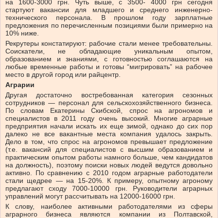
на 1600-3000 грн. Чуть выше, с 3500- 4000 грн сегодня
стартуют вакансии для младшего и среднего инженерно-
технического персонала. В прошлом году зарплатные
предложения по перечисленным позициями были примерно на
10% ниже.
Рекрутеры констатируют: рабочие стали менее требовательны.
Соискатели, не обладающие уникальным опытом,
образованием и знаниями, с готовностью соглашаются на
любые временные работы и готовы “мигрировать” на рабочее
место в другой город или райцентр.
Аграрии
Другая достаточно востребованная категория сезонных
сотрудников — персонал для сельскохозяйственного бизнеса.
По словам Екатерины Скибской, спрос на агрономов и
специалистов в 2011 году очень высокий. Многие аграрные
предприятия начали искать их еще зимой, однако до сих пор
далеко не все вакантные места компания удалось закрыть.
Дело в том, что спрос на агрономов превышает предложение
(т.е. вакансий для специалистов с высшим образованием и
практическим опытом работы намного больше, чем кандидатов
на должность), поэтому поиски новых людей ведутся довольно
активно. По сравнению с 2010 годом аграрные работодатели
стали щедрее — на 15-20%. К примеру, опытному агроному
предлагают сходу 7000-10000 грн. Руководители аграрных
управлений могут рассчитывать на 12000-16000 грн.
К слову, наиболее активными работодателями из сферы
аграрного бизнеса являются компании из Полтавской,