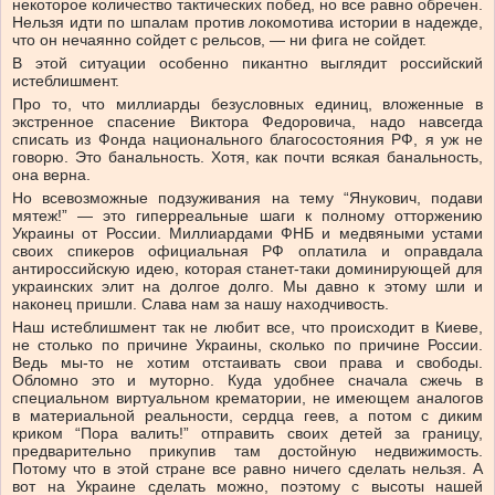
некоторое количество тактических побед, но все равно обречен.
Нельзя идти по шпалам против локомотива истории в надежде,
что он нечаянно сойдет с рельсов, — ни фига не сойдет.
В этой ситуации особенно пикантно выглядит российский
истеблишмент.
Про то, что миллиарды безусловных единиц, вложенные в
экстренное спасение Виктора Федоровича, надо навсегда
списать из Фонда национального благосостояния РФ, я уж не
говорю. Это банальность. Хотя, как почти всякая банальность,
она верна.
Но всевозможные подзуживания на тему “Янукович, подави
мятеж!” — это гиперреальные шаги к полному отторжению
Украины от России. Миллиардами ФНБ и медвяными устами
своих спикеров официальная РФ оплатила и оправдала
антироссийскую идею, которая станет-таки доминирующей для
украинских элит на долгое долго. Мы давно к этому шли и
наконец пришли. Слава нам за нашу находчивость.
Наш истеблишмент так не любит все, что происходит в Киеве,
не столько по причине Украины, сколько по причине России.
Ведь мы-то не хотим отстаивать свои права и свободы.
Обломно это и муторно. Куда удобнее сначала сжечь в
специальном виртуальном крематории, не имеющем аналогов
в материальной реальности, сердца геев, а потом с диким
криком “Пора валить!” отправить своих детей за границу,
предварительно прикупив там достойную недвижимость.
Потому что в этой стране все равно ничего сделать нельзя. А
вот на Украине сделать можно, поэтому с высоты нашей