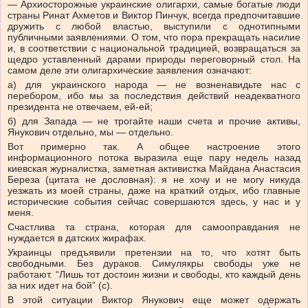
— Архиосторожные украинские олигархи, самые богатые люди
страны Ринат Ахметов и Виктор Пинчук, всегда предпочитавшие
дружить с любой властью, выступили с однотипными
публичными заявлениями. О том, что пора прекращать насилие
и, в соответствии с национальной традицией, возвращаться за
щедро уставленный дарами природы переговорный стол. На
самом деле эти олигархические заявления означают:
а) для украинского народа — не возненавидьте нас с
перебором, ибо мы за последствия действий неадекватного
президента не отвечаем, ей-ей;
б) для Запада — не трогайте наши счета и прочие активы,
Янукович отдельно, мы — отдельно.
Вот примерно так. А общее настроение этого
информационного потока выразила еще пару недель назад
киевская журналистка, заметная активистка Майдана Анастасия
Береза (цитата не дословная): я не хочу и не могу никуда
уезжать из моей страны, даже на краткий отдых, ибо главные
исторические события сейчас совершаются здесь, у нас и у
меня.
Счастлива та страна, которая для самооправдания не
нуждается в датских жирафах.
Украинцы предъявили претензии на то, что хотят быть
свободными. Без дураков. Симулякры свободы уже не
работают. “Лишь тот достоин жизни и свободы, кто каждый день
за них идет на бой” (с).
В этой ситуации Виктор Янукович еще может одержать