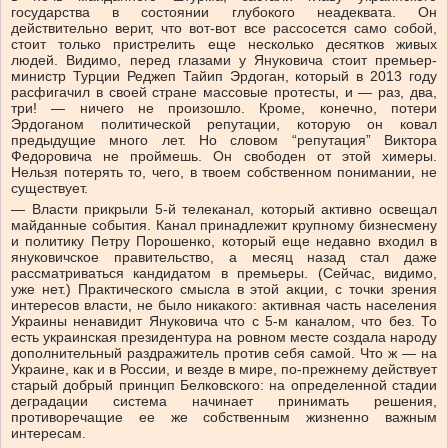
государства в состоянии глубокого неадеквата. Он
действительно верит, что вот-вот все рассосется само собой,
стоит только пристрелить еще несколько десятков живых
людей. Видимо, перед глазами у Януковича стоит премьер-
министр Турции Реджеп Тайип Эрдоган, который в 2013 году
расфигачил в своей стране массовые протесты, и — раз, два,
три! — ничего не произошло. Кроме, конечно, потери
Эрдоганом политической репутации, которую он ковал
предыдущие много лет. Но словом “репутация” Виктора
Федоровича не проймешь. Он свободен от этой химеры.
Нельзя потерять то, чего, в твоем собственном понимании, не
существует.
— Власти прикрыли 5-й телеканал, который активно освещал
майданные события. Канал принадлежит крупному бизнесмену
и политику Петру Порошенко, который еще недавно входил в
януковичское правительство, а месяц назад стал даже
рассматриваться кандидатом в премьеры. (Сейчас, видимо,
уже нет.) Практического смысла в этой акции, с точки зрения
интересов власти, не было никакого: активная часть населения
Украины ненавидит Януковича что с 5-м каналом, что без. То
есть украинская президентура на ровном месте создала народу
дополнительный раздражитель против себя самой. Что ж — на
Украине, как и в России, и везде в мире, по-прежнему действует
старый добрый принцип Белковского: на определенной стадии
деградации система начинает принимать решения,
противоречащие ее же собственным жизненно важным
интересам.