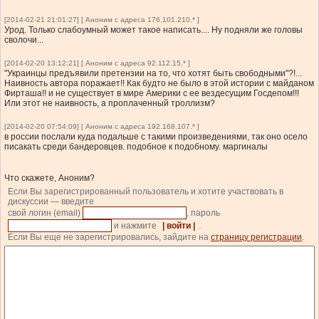
[2014-02-21 21:01:27] [ Аноним с адреса 176.101.210.* ]
Урод. Только слабоумный может такое написать.... Ну подняли же головы
сволочи...
[2014-02-20 13:12:21] [ Аноним с адреса 92.112.15.* ]
"Украинцы предъявили претензии на то, что хотят быть свободными"?!...
Наивность автора поражает!! Как будто не было в этой истории с майданом
Фирташа!! и не существует в мире Америки с ее вездесущим Госдепом!!!
Или этот не наивность, а проплаченный троллизм?
[2014-02-20 07:54:09] [ Аноним с адреса 192.168.107.* ]
в россии послали куда подальше с такими произведениями, так оно осело
писакать среди бандеровцев. подобное к подобному. маргиналы
Что скажете, Аноним?
Если Вы зарегистрированный пользователь и хотите участвовать в
дискуссии — введите
свой логин (email)
, пароль
и нажмите
| войти |
.
Если Вы еще не зарегистрировались, зайдите на
страницу регистрации
.