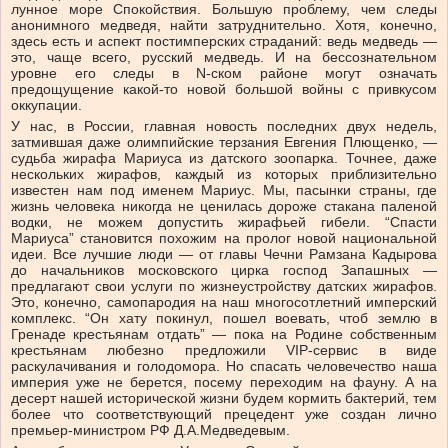
лунное море Спокойствия. Большую проблему, чем следы
анонимного медведя, найти затруднительно. Хотя, конечно,
здесь есть и аспект постимперских страданий: ведь медведь —
это, чаще всего, русский медведь. И на бессознательном
уровне его следы в N-ском районе могут означать
предощущение какой-то новой большой войны с привкусом
оккупации.
У нас, в России, главная новость последних двух недель,
затмившая даже олимпийские терзания Евгения Плющенко, —
судьба жирафа Мариуса из датского зоопарка. Точнее, даже
нескольких жирафов, каждый из которых приблизительно
известен нам под именем Мариус. Мы, пасынки страны, где
жизнь человека никогда не ценилась дороже стакана паленой
водки, не можем допустить жирафьей гибели. “Спасти
Мариуса” становится похожим на пролог новой национальной
идеи. Все лучшие люди — от главы Чечни Рамзана Кадырова
до начальников московского цирка господ Запашных —
предлагают свои услуги по жизнеустройству датских жирафов.
Это, конечно, самопародия на наш многосотлетний имперский
комплекс. “Он хату покинул, пошел воевать, чтоб землю в
Гренаде крестьянам отдать” — пока на Родине собственным
крестьянам любезно предложили VIP-сервис в виде
раскулачивания и голодомора. Но спасать человечество наша
империя уже не берется, посему переходим на фауну. А на
десерт нашей исторической жизни будем кормить бактерий, тем
более что соответствующий прецедент уже создан лично
премьер-министром РФ Д.А.Медведевым.