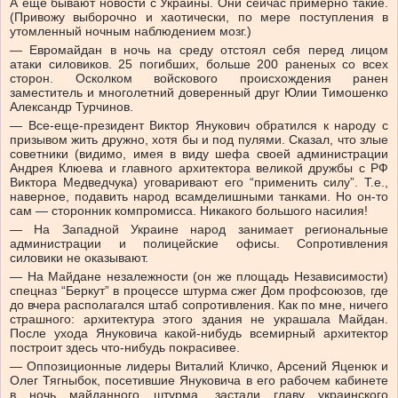
А еще бывают новости с Украины. Они сейчас примерно такие.
(Привожу выборочно и хаотически, по мере поступления в
утомленный ночным наблюдением мозг.)
— Евромайдан в ночь на среду отстоял себя перед лицом
атаки силовиков. 25 погибших, больше 200 раненых со всех
сторон. Осколком войскового происхождения ранен
заместитель и многолетний доверенный друг Юлии Тимошенко
Александр Турчинов.
— Все-еще-президент Виктор Янукович обратился к народу с
призывом жить дружно, хотя бы и под пулями. Сказал, что злые
советники (видимо, имея в виду шефа своей администрации
Андрея Клюева и главного архитектора великой дружбы с РФ
Виктора Медведчука) уговаривают его “применить силу”. Т.е.,
наверное, подавить народ всамделишными танками. Но он-то
сам — сторонник компромисса. Никакого большого насилия!
— На Западной Украине народ занимает региональные
администрации и полицейские офисы. Сопротивления
силовики не оказывают.
— На Майдане незалежности (он же площадь Независимости)
спецназ “Беркут” в процессе штурма сжег Дом профсоюзов, где
до вчера располагался штаб сопротивления. Как по мне, ничего
страшного: архитектура этого здания не украшала Майдан.
После ухода Януковича какой-нибудь всемирный архитектор
построит здесь что-нибудь покрасивее.
— Оппозиционные лидеры Виталий Кличко, Арсений Яценюк и
Олег Тягныбок, посетившие Януковича в его рабочем кабинете
в ночь майданного штурма, застали главу украинского