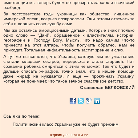
импотенции мы теперь будем ее презирать за хаос и всяческий
разброд.
За постсоветские годы украинцы как общество, лишенное
имперской опеки, всерьез позврослели. Они готовы отвечать за
себя и вершить свою судьбу сами.
Мы же остались амбициозными детьми. Которые знают только
одно слово — “Дай!”, обращенное к властителям, истории,
географии и Господу Богу. Мысль, что надо самим что-то
принести на этот алтарь, чтобы получить обратно, нам не
приходит. Тотальная инфантильность застит зрение и слух.
А тут же выясняется, что Украина, которую мы по умолчанию
считали младшей сестрой, переросла и стала старшей. Нет,
сознание ребенка смириться с этим не может. Так что будет и
дальше спасать жирафов, точно зная, что в нашей помощи
даже жираф не нуждается. И еще — проклинать Украину,
которая не понимает, что такое вечное счастливое детство.
Станислав БЕЛКОВСКИЙ
Ссылки по теме:
Политический класс Украины уже не будет прежним
версия для печати >>