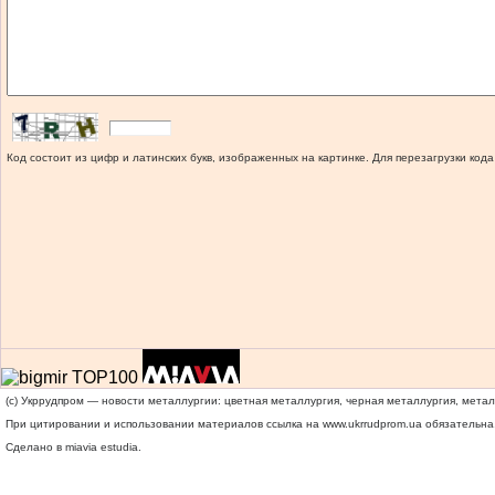
Код состоит из цифр и латинских букв, изображенных на картинке. Для перезагрузки кода
(c) Укррудпром — новости металлургии: цветная металлургия, черная металлургия, мета
При цитировании и использовании материалов ссылка на
www.ukrrudprom.ua
обязательна.
Сделано в miavia estudia.