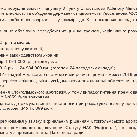
домо порушив вимоги підпункту 3 пункту 1 постанови Кабінету Мініс
ній власності, та об'єднань державних підприємств”
(постанова №8
ками роботи за квартал — у розмірі до 3-х посадових окладів к
онання обов’язків, передбачених цим контрактом, керівнику за ра
0 грн на місяць;
ого договору компанії;
довим законодавством України.
рі 1 041 000 грн, отримуємо:
018 рік — 24 984 000 грн (загалом 24 посадових оклади);
(12 окладів) + максимально можливий розмір премій в межах 2018 р
 версією слідства, чітко усвідомлюючи законодавчі обмеження щ
ом.
ішення Стокгольмського арбітражу. У тому випадку питання преміюв
КМУ №859 була врахована.
дність дотримуватися цієї постанови при розрахунку розміру премії
постановою КМУ № 859 межі.
преміювання у зв’язку із фінальним рішенням Стокгольмського арбіт
 про преміювання та, всупереч Статуту НАК “Нафтогаз”, не пого
омітету з преміювання та Наглядової ради.