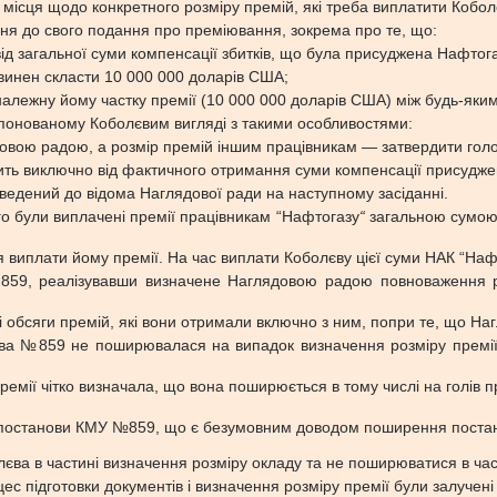
місця щодо конкретного розміру премій, які треба виплатити Кобол
ення до свого подання про преміювання, зокрема про те, що:
від загальної суми компенсації збитків, що була присуджена Нафтога
овинен скласти 10 000 000 доларів США;
належну йому частку премії (10 000 000 доларів США) між будь-яки
опонованому Коболєвим вигляді з такими особливостями:
овою радою, а розмір премій іншим працівникам — затвердити гол
ить виключно від фактичного отримання суми компенсації присуджени
оведений до відома Наглядової ради на наступному засіданні.
ого були виплачені премії працівникам “Нафтогазу
“
загальною сумою 
виплати йому премії. На час виплати Коболєву цієї суми НАК “Наф
59, реалізувавши визначене Наглядовою радою повноваження роз
 обсяги премій, які вони отримали включно з ним, попри те, що Наг
ова №859 не поширювалася на випадок визначення розміру премії г
ремії чітко визначала, що вона поширюється в тому числі на голів пр
ям постанови КМУ №859, що є безумовним доводом поширення постан
ва в частині визначення розміру окладу та не поширюватися в час
с підготовки документів і визначення розміру премії були залучені