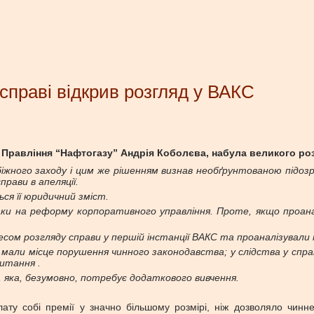
 справі відкрив розгляд у ВАКС
и Правління “Нафтогазу” Андрія Коболєва, набула великого ро
біжного заходу і цим же рішенням визнав необґрунтованою підоз
рави в апеляції.
ся її юридичний зміст.
ки на реформу корпоративного управління. Проте, якщо проан
есом розгляду справи у першій інстанції ВАКС та проаналізували
мали місце порушення чинного законодавства; у слідства у спра
питання .
, яка, безумовно, потребує додаткового вивчення.
ату собі премії у значно більшому розмірі, ніж дозволяло чинн