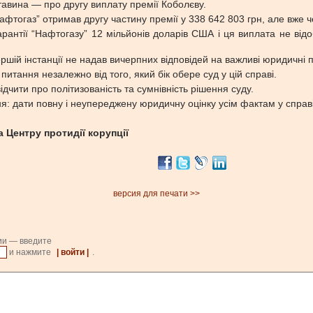
тавина — про другу виплату премії Коболєву.
афтогаз” отримав другу частину премії у 338 642 803 грн, але вже ч
рантії “Нафтогазу” 12 мільйонів доларів США і ця виплата не відо
першій інстанції не надав вичерпних відповідей на важливі юридичні
итання незалежно від того, який бік обере суд у цій справі.
дчити про політизованість та сумнівність рішення суду.
: дати повну і неупереджену юридичну оцінку усім фактам у справі
 Центру протидії корупції
версия для печати >>
ии — введите
и нажмите
| войти |
.