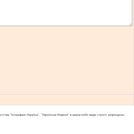
тва "Iнтерфакс-Україна", "Українськi Новини" в каком-либо виде строго запрещены