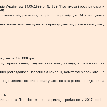
трів України від 19.05.1999 р. № 859 “Про умови і розміри оплати
59)
.
ерівника підприємства; за рік — в розмірі до 24-х посадових
хунок коштів компанії щомісяця пропорційно відпрацьованому часу
оку) — 37 476 000 грн.
одо преміювання, свідомо вжив низку заходів, спрямованих на
ання розглядалося Правлінням компанії, Комітетом з преміювання
. Тоді Коболєв особисто брав участь на всіх рівнях погодження, а
ражу.
див його із Правлінням, як, наприклад, робив це у 2017 році в