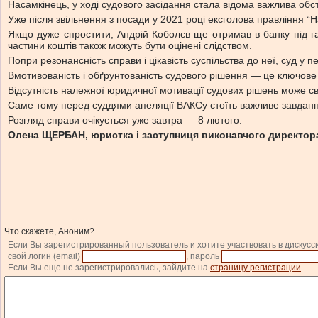
Насамкінець, у ході судового засідання стала відома важлива обс
Уже після звільнення з посади у 2021 році ексголова правління “Н
Якщо дуже спростити, Андрій Коболєв ще отримав в банку під га
частини коштів також можуть бути оцінені слідством.
Попри резонансність справи і цікавість суспільства до неї, суд у 
Вмотивованість і обґрунтованість судового рішення — це ключове п
Відсутність належної юридичної мотивації судових рішень може сві
Саме тому перед суддями апеляції ВАКСу стоїть важливе завдання
Розгляд справи очікується уже завтра — 8 лютого.
Олена ЩЕРБАН, юристка і заступниця виконавчого директора
Что скажете, Аноним?
Если Вы зарегистрированный пользователь и хотите участвовать в дискусс
свой логин (email)
, пароль
Если Вы еще не зарегистрировались, зайдите на
страницу регистрации
.