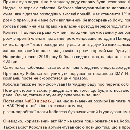
При цьому в поданні на Наглядову раду спершу були незаповнені 
Надалі, за версією слідства, Коболєв підготував зміни та доповн
сума, яка підлягає розподілу у вигляді премій, має становити 1% 
розмір премії, який має бути виплачений безпосередньо йому, п
голова правління має право на власний розсуд перерозподілити 
Комітет і Наглядова рада компанії погодили преміювання у запр
розмір премій членам правління рекомендовано погодити Нагляд
виплата премії має проводитися у два етапи, другий з яких залеж
запропонований перелік працівників та розмір премій має бути д
Наприкінці травня 2018 року Коболєв видав наказ, на підставі як
430 грн.
Саме наказ Коболєва і став остаточною юридичною підставою для 
При цьому Коболєв міг уникнути порушення постанови КМУ №8
компанії, проте не скористався цим правом.
Коболєв також не поінформував Наглядову раду про перелік осіб і
Позиція сторони захисту зводилася до того, що буцімто постан
рада. Однак, такому аргументу суперечить те, що:
Постанова
№859 в редакції
на час визначення розміру і виплати п
є НАК “Нафтогаз” згідно зі своїм статутом;
рівень заробітної плати Коболєва був визначений із урахуванн
Очевидно, нормативний акт КМУ не може поширюватися на Коболє
Також захист Коболєва аргументував свою позицію тим, що в проце