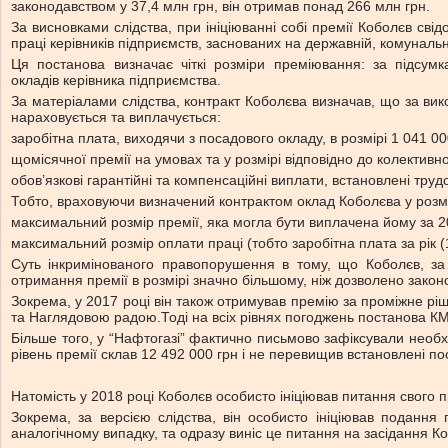
законодавством у 37,4 млн грн, він отримав понад 266 млн грн.
За висновками слідства, при ініціюванні собі премії Коболєв сві
праці керівників підприємств, заснованих на державній, комуналь
Ця постанова визначає чіткі розміри преміювання: за підсум
окладів керівника підприємства.
За матеріалами слідства, контракт Коболєва визначав, що за вик
нараховується та виплачується:
заробітна плата, виходячи з посадового окладу, в розмірі 1 041 00
щомісячної премії на умовах та у розмірі відповідно до колективн
обов’язкові гарантійні та компенсаційні виплати, встановлені тру
Тобто, враховуючи визначений контрактом оклад Коболєва у розмі
максимальний розмір премії, яка могла бути виплачена йому за 2
максимальний розмір оплати праці (тобто заробітна плата за рік 
Суть інкримінованого правопорушення в тому, що Коболєв, за
отримання премії в розмірі значно більшому, ніж дозволено закон
Зокрема, у 2017 році він також отримував премію за проміжне р
та Наглядовою радою.Тоді на всіх рівнях погоджень постанова 
Більше того, у “Нафтогазі” фактично письмово зафіксували необхі
рівень премії склав 12 492 000 грн і не перевищив встановлені 
Натомість у 2018 році Коболєв особисто ініціював питання свого 
Зокрема, за версією слідства, він особисто ініціював подання
аналогічному випадку, та одразу виніс це питання на засідання К