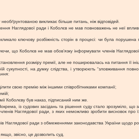
 необґрунтованою викликає більше питань, ніж відповідей.
ня Наглядової ради і Коболєв не мав повноважень не неї впливати
викликало ключову розбіжність сторін в процесі: чи була порушен
азуючи, що Коболєв не мав обов’язку інформувати членів Наглядов
тановлення розміру премії, але не поширювалась на питання її іні
воїй сукупності, на думку слідства, і утворюють “зловживання по
ання:
ілити свою премію між іншими співробітниками компанії;
емій;
ії Коболєву був наказ, підписаний ним же.
Зокрема, із судових засідань та рішення суду стало зрозуміло, що 
и членів Наглядової ради, з яких неможливо зробити висновок про 
ленів Наглядової ради з обмеженнями законодавства України щодо р
якщо, звісно, це дозволить суд.