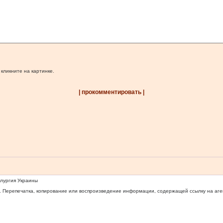
 кликните на картинке.
| прокомментировать |
ллургия Украины
 Перепечатка, копирование или воспроизведение информации, содержащей ссылку на агентс