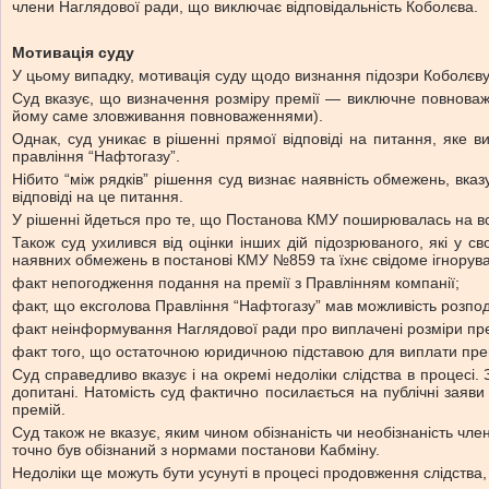
члени Наглядової ради, що виключає відповідальність Коболєва.
Мотивація суду
У цьому випадку, мотивація суду щодо визнання підозри Коболєву
Суд вказує, що визначення розміру премії — виключне повноважен
йому саме зловживання повноваженнями).
Однак, суд уникає в рішенні прямої відповіді на питання, яке 
правління “Нафтогазу”.
Нібито “між рядків” рішення суд визнає наявність обмежень, вк
відповіді на це питання.
У рішенні йдеться про те, що Постанова КМУ поширювалась на вс
Також суд ухилився від оцінки інших дій підозрюваного, які у с
наявних обмежень в постанові КМУ №859 та їхнє свідоме ігнорув
факт непогодження подання на премії з Правлінням компанії;
факт, що ексголова Правління “Нафтогазу” мав можливість розпод
факт неінформування Наглядової ради про виплачені розміри пр
факт того, що остаточною юридичною підставою для виплати прем
Суд справедливо вказує і на окремі недоліки слідства в процесі. 
допитані. Натомість суд фактично посилається на публічні заяв
премій.
Суд також не вказує, яким чином обізнаність чи необізнаність ч
точно був обізнаний з нормами постанови Кабміну.
Недоліки ще можуть бути усунуті в процесі продовження слідства, 