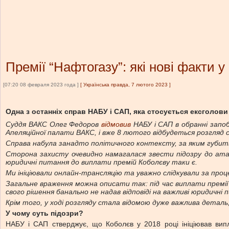
Премії “Нафтогазу”: які нові факти у
[07:20 08 февраля 2023 года ]
[
Українська правда, 7 лютого 2023
]
Одна з останніх справ НАБУ і САП, яка стосується ексголов
Суддя ВАКС Олег Федоров
відмовив
НАБУ і САП в обранні запо
Апеляційної палати ВАКС, і вже 8 лютого відбудеться розгляд сп
Справа набула занадто політичного контексту, за яким губить
Сторона захисту очевидно намагалася звести підозру до ата
юридичні питання до виплати премій Коболєву таки є.
Ми ініціювали онлайн-трансляцію та уважно слідкували за проц
Загальне враження можна описати так: під час виплати премії 
свого рішення банально не надав відповіді на важливі юридичні 
Крім того, у ході розгляду стала відомою дуже важлива деталь
У чому суть підозри?
НАБУ і САП стверджує, що Коболєв у 2018 році ініціював випл