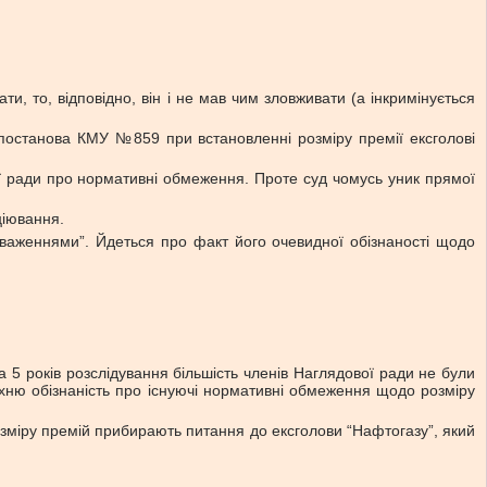
, то, відповідно, він і не мав чим зловживати (а інкримінується
а постанова КМУ №859 при встановленні розміру премії ексголові
ої ради про нормативні обмеження. Проте суд чомусь уник прямої
ціювання.
вноваженнями”. Йдеться про факт його очевидної обізнаності щодо
за 5 років розслідування більшість членів Наглядової ради не були
їхню обізнаність про існуючі нормативні обмеження щодо розміру
озміру премій прибирають питання до ексголови “Нафтогазу”, який