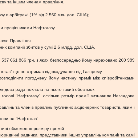
єву та іншим членам правління.
зу в арбітражі (1% від 2 560 млн дол. США);
ми працівниками Нафтогазу.
овою Правління.
х компанії збитків у сумі 2,6 млрд. дол. США.
537 661 866 грн, з яких безпосередньо йому нараховано 260 989
тогаз” ще не отримав відшкодування від Газпрому.
поділити погоджену йому частину премії між співробітниками
лядова рада поклала на нього такий обов'язок.
олові “Нафтогазу”, оскільки розмір премії визначила Наглядова
авлінь та членів правлінь публічних акціонерних товариств, яким і
ови на “Нафтогаз”.
тині обмеження розміру премій.
 юридичні радники, представники інших управлінь компанії та самі