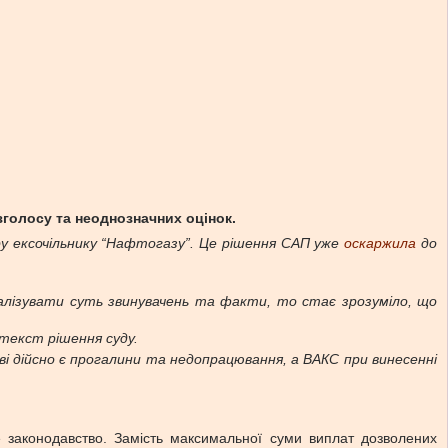
зголосу та неоднозначних оцінок.
ру ексочільнику “Нафтогазу”. Це рішення САП уже
оскаржила
до
алізувати суть звинувачень та факти, то стає зрозуміло, що
 текст рішення суду.
ві дійсно є прогалини та недопрацювання, а ВАКС при винесенні
е законодавство. Замість максимальної суми виплат дозволених