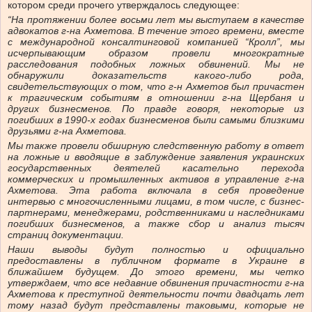
котором среди прочего утверждалось следующее:
“На протяжении более восьми лет мы выступаем в качестве
адвокатов г-на Ахметова. В течение этого времени, вместе
с международной консалтинговой компанией “Кролл”, мы
исчерпывающим образом провели многократные
расследования подобных ложных обвинений. Мы не
обнаружили доказательств какого-либо рода,
свидетельствующих о том, что г-н Ахметов был причастен
к трагическим событиям в отношении г-на Щербаня и
других бизнесменов. По правде говоря, некоторые из
погибших в 1990-х годах бизнесменов были самыми близкими
друзьями г-на Ахметова.
Мы также провели обширную следственную работу в ответ
на ложные и вводящие в заблуждение заявления украинских
государственных деятелей касательно перехода
коммерческих и промышленных активов в управление г-на
Ахметова. Эта работа включала в себя проведение
интервью с многочисленными лицами, в том числе, с бизнес-
партнерами, менеджерами, родственниками и наследниками
погибших бизнесменов, а также сбор и анализ тысяч
страниц документации.
Наши выводы будут полностью и официально
предоставлены в публичном формате в Украине в
ближайшем будущем. До этого времени, мы четко
утверждаем, что все недавние обвинения причастности г-на
Ахметова к преступной деятельности почти двадцать лет
тому назад будут представлены таковыми, которые не