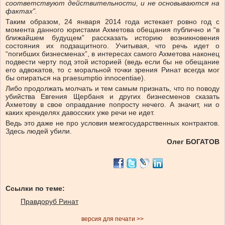
соответствуют действительности, и не основываются на
фактах”.
Таким образом, 24 января 2014 года истекает ровно год с
момента данного юристами Ахметова обещания публично и “в
ближайшем будущем” рассказать историю возникновения
состояния их подзащитного. Учитывая, что речь идет о
“погибших бизнесменах”, в интересах самого Ахметова наконец
подвести черту под этой историей (ведь если бы не обещание
его адвокатов, то с моральной точки зрения Ринат всегда мог
бы опираться на praesumptio innocentiae).
Либо продолжать молчать и тем самым признать, что по поводу
убийства Евгения Щербаня и других бизнесменов сказать
Ахметову в свое оправдание попросту нечего. А значит, ни о
каких кренделях давосских уже речи не идет.
Ведь это даже не про условия межгосударственных контрактов.
Здесь людей убили.
Олег БОГАТОВ
Ссылки по теме:
Правдоруб Ринат
версия для печати >>