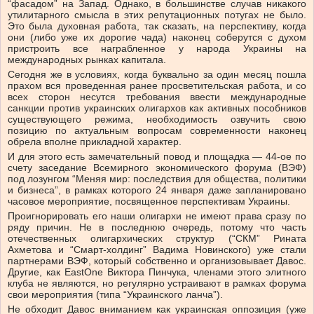
“фасадом” на Запад. Однако, в большинстве случав никакого
утилитарного смысла в этих репутационных потугах не было.
Это была духовная работа, так сказать, на перспективу, когда
они (либо уже их дорогие чада) наконец соберутся с духом
пристроить все награбленное у народа Украины на
международных рынках капитала.
Сегодня же в условиях, когда буквально за один месяц пошла
прахом вся проведенная ранее просветительская работа, и со
всех сторон несутся требования ввести международные
санкции против украинских олигархов как активных пособников
существующего режима, необходимость озвучить свою
позицию по актуальным вопросам современности наконец
обрела вполне прикладной характер.
И для этого есть замечательный повод и площадка — 44-ое по
счету заседание Всемирного экономического форума (ВЭФ)
под лозунгом “Меняя мир: последствия для общества, политики
и бизнеса”, в рамках которого 24 января даже запланировано
часовое мероприятие, посвященное перспективам Украины.
Проигнорировать его наши олигархи не имеют права сразу по
ряду причин. Не в последнюю очередь, потому что часть
отечественных олигархических структур (“СКМ” Рината
Ахметова и “Смарт-холдинг” Вадима Новинского) уже стали
партнерами ВЭФ, который собственно и организовывает Давос.
Другие, как EastOne Виктора Пинчука, членами этого элитного
клуба не являются, но регулярно устраивают в рамках форума
свои мероприятия (типа “Украинского ланча”).
Не обходит Давос вниманием как украинская оппозиция (уже