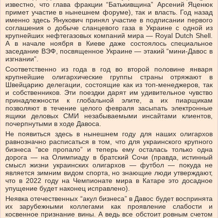
известно, что глава фракции “Батькивщина” Арсений Яценюк
примет участие в нынешнем форуме), так и власть. Год назад
именно здесь Янукович принял участие в подписании первого
соглашения о добыче сланцевого газа в Украине с одной из
крупнейших нефтегазовых компаний мира — Royal Dutch Shell.
А в начале ноября в Киеве даже состоялось специальное
заседание ВЭФ, посвященное Украине — этакий “мини-Давос в
изгнании”.
Соответственно из года в год во второй половине января
крупнейшие олигархические группы страны отряжают в
Швейцарию делегации, состоящие как из топ-менеджеров, так
и собственников. Эти поездки дарят им удивительное чувство
принадлежности к глобальной элите, а их пиарщикам
позволяют в течение целого февраля засыпать электронные
ящики деловых СМИ незабываемыми инсайтами клиентов,
почерпнутыми в ходе Давоса.
Не появиться здесь в нынешнем году для наших олигархов
равнозначно расписаться в том, что для украинского крупного
бизнеса “все пропало” и теперь ему осталась только одна
дорога — на Олимпиаду в братский Сочи (правда, истинный
смысл жизни украинских олигархов — футбол — покуда не
является зимним видом спорта, но знающие люди утверждают,
что в 2022 году на Чемпионате мира в Катаре это досадное
упущение будет наконец исправлено).
Неявка отечественных “акул бизнеса” в Давос будет воспринята
их зарубежными коллегами как проявление слабости и
косвенное признание вины. А ведь все обстоит ровным счетом