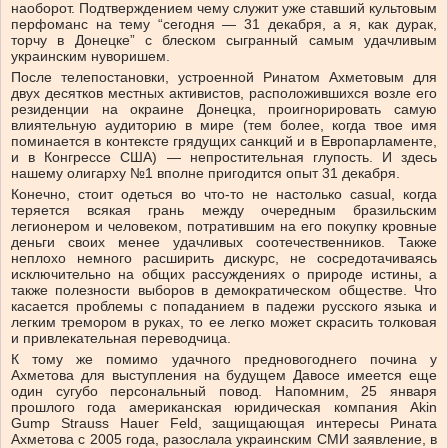
наоборот. Подтверждением чему служит уже ставший культовым
перфоманс на тему “сегодня — 31 декабря, а я, как дурак,
торчу в Донецке” с блеском сыгранный самым удачливым
украинским нуворишем.
После телепостановки, устроенной Ринатом Ахметовым для
двух десятков местных активистов, расположившихся возле его
резиденции на окраине Донецка, проигнорировать самую
влиятельную аудиторию в мире (тем более, когда твое имя
поминается в контексте грядущих санкций и в Европарламенте,
и в Конгрессе США) — непростительная глупость. И здесь
нашему олигарху №1 вполне пригодится опыт 31 декабря.
Конечно, стоит одеться во что-то не настолько casual, когда
теряется всякая грань между очередным бразильским
легионером и человеком, потратившим на его покупку кровные
деньги своих менее удачливых соотечественников. Также
неплохо немного расширить дискурс, не сосредотачиваясь
исключительно на общих рассуждениях о природе истины, а
также полезности выборов в демократическом обществе. Что
касается проблемы с попаданием в падежи русского языка и
легким тремором в руках, то ее легко может скрасить толковая
и привлекательная переводчица.
К тому же помимо удачного предновогоднего почина у
Ахметова для выступления на будущем Давосе имеется еще
один сугубо персональный повод. Напомним, 25 января
прошлого года американская юридическая компания Akin
Gump Strauss Hauer Feld, защищающая интересы Рината
Ахметова c 2005 года, разослала украинским СМИ заявление, в