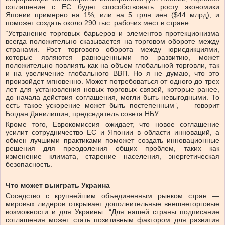
соглашение с ЕС будет способствовать росту экономики
Японии примерно на 1%, или на 5 трлн иен ($44 млрд), и
поможет создать около 290 тыс. рабочих мест в стране.
“Устранение торговых барьеров и элементов протекционизма
всегда положительно сказывается на торговом обороте между
странами. Рост торгового оборота между юрисдикциями,
которые являются равноценными по развитию, может
положительно повлиять как на объем глобальной торговли, так
и на увеличение глобального ВВП. Но я не думаю, что это
произойдет мгновенно. Может потребоваться от одного до трех
лет для установления новых торговых связей, которые ранее,
до начала действия соглашения, могли быть невыгодными. То
есть такое ускорение может быть постепенным”, — говорит
Богдан Данилишин, председатель совета НБУ.
Кроме того, Еврокомиссия ожидает, что новое соглашение
усилит сотрудничество ЕС и Японии в области инноваций, а
обмен лучшими практиками поможет создать инновационные
решения для преодоления общих проблем, таких как
изменение климата, старение населения, энергетическая
безопасность.
Что может выиграть Украина
Соседство с крупнейшим объединенным рынком стран —
мировых лидеров открывает дополнительные внешнеторговые
возможности и для Украины. “Для нашей страны подписание
соглашения может стать позитивным фактором для развития