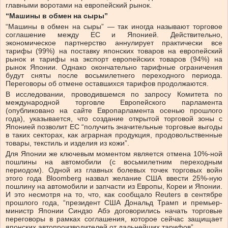
главными воротами на европейский рынок.
“Машины в обмен на сыры”
“Машины в обмен на сыры” — так иногда называют торговое
соглашение между ЕС и Японией. Действительно,
экономическое партнерство аннулирует практически все
тарифы (99%) на поставку японских товаров на европейский
рынок и тарифы на экспорт европейских товаров (94%) на
рынок Японии. Однако окончательно тарифные ограничения
будут сняты после восьмилетнего переходного периода.
Переговоры об отмене оставшихся тарифов продолжаются.
В исследовании, проводившемся по запросу Комитета по
международной торговле Европейского парламента
(опубликовано на сайте Европарламента осенью прошлого
года), указывается, что создание открытой торговой зоны с
Японией позволит ЕС “получить значительные торговые выгоды
в таких секторах, как аграрная продукция, продовольственные
товары, текстиль и изделия из кожи”.
Для Японии же ключевым моментом является отмена 10%-ной
пошлины на автомобили (с восьмилетним переходным
периодом). Одной из главных болевых точек торговых войн
этого года Bloomberg назвал желание США ввести 25%-ную
пошлину на автомобили и запчасти из Европы, Кореи и Японии.
И это несмотря на то, что, как сообщало Reuters в сентябре
прошлого года, “президент США Дональд Трамп и премьер-
министр Японии Синдзо Абэ договорились начать торговые
переговоры в рамках соглашения, которое сейчас защищает
японских автопроизводителей от дальнейших тарифов”.