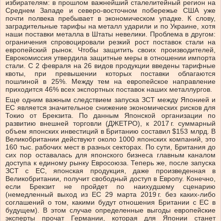
избирателям: в прошлом важнейший сталелитейный регион на
Среднем Западе и северо-восточном побережье США уже
почти полвека пребывает в экономическом упадке. К слову,
заградительные тарифы на металл ударили и по Украине, хотя
наши поставки металла в Штаты невелики. Проблема в другом:
ограничения спровоцировали резкий рост поставок стали на
европейский рынок. Чтобы защитить своих производителей,
Еврокомиссия утвердила защитные меры в отношении импорта
стали. С 2 февраля на 26 видов продукции введены тарифные
квоты, при превышении которых поставки облагаются
пошлиной в 25%. Между тем на европейское направление
приходится 46% всех экспортных поставок наших металлургов.
Еще одним важным следствием запуска ЗСТ между Японией и
ЕС является значительное снижение экономических рисков для
Токио от Брекзита. По данным Японской организации по
развитию внешней торговли (ДЖЕТРО), к 2017 г. суммарный
объем японских инвестиций в Британию составил $153 млрд. В
Великобритании действуют около 1000 японских компаний, это
160 тыс. рабочих мест в разных секторах. По сути, Британия до
сих пор оставалась для японского бизнеса главным каналом
доступа к единому рынку Евросоюза. Теперь же, после запуска
ЗСТ с ЕС, японская продукция, даже произведенная в
Великобритании, получит свободный доступ в Европу. Конечно,
если Брекзит не пройдет по наихудшему сценарию
(немедленный выход из ЕС 29 марта 2019 г. без каких-либо
соглашений о том, какими будут отношения Британии с ЕС в
будущем). В этом случае определенные выгоды европейские
эксперты прочат Германии, которая для Японии станет