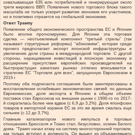
охватывающая 635 млн потребителей и генерирующая около
трети мирового ВВП. Появление нового торгового блока такого
масштаба не только ускорит развитие экономик его участников,
но и позитивно отразится на глобальной экономике.
Ответ Трампу
Появление общего экономического пространства ЕС и Японии
было вполне прогнозируемо. Для Японии эта торговая
сделка — неотъемлемый компонент “третьей стрелы” (так
называют структурные реформы) “абэномики”, которая среди
прочего предполагает экспорт японской инфраструктуры и
увеличение доли страны в международной торговле. С другой
стороны, наращивание инвестиций в японскую экономику и
расширение присутствия европейских производителей на
быстрорастущих азиатских рынках отлично вписывается в
стратегию ЕС “Торговля для всех”, запущенную Евросоюзом в
2015 г.
Поэтому оба подписанта соглашения были заинтересованы в
восстановлении ослабевших экономических связей: по данным
Еврокомиссии, доля экспорта в Японию в общем объеме
поставок стан Евросоюза на внешние рынки с 1990-го по 2017-
й сократилась более чем вдвое (с 6,9 до 3,2%). Доля японфских
товаров в импортной корзине ЕС за это же время сжалась еще
сильнее (с 12 до 3,7%).
Главным катализатором нового импульса в торговых
отношениях Брюсселя и Токио стал, безусловно, хозяин Белого
дома. “Трамп начал атаку на систему многосторонней торговли,
как только вступил в должность. Он вышел из объединявшего