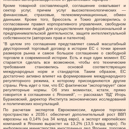
Кроме товарной составляющей, соглашение охватывает и
сектор услуг, причем услуг высокотехнологических —
финансовые, страховые, телекоммуникационные, обмен
данными. Кроме того, Брюссель и Токио договорились о
согласовании правил корпоративного управления, свободном
передвижении людей для осуществления профессиональной и
предпринимательской деятельности, защите интеллектуальной
собственности (авторских прав и патентов).
“В целом это соглашение представляет самый масштабный
двусторонний торговый договор в истории ЕС с точки зрения
размеров рынка и самое большое соглашение о свободной
торговле в современной истории. Есть и еще один момент. ЕС
старается сделать все возможное, чтобы его технические
требования становились основой соответствующих
международных норм и стандартов. Таким образом, ЕС
достаточно активно влияет на формирование международного
регуляторного режима, к которому присоединяются другие
страны. Речь идет о том, что ЕС фактически “экспортирует” свои
регуляторные нормы. Об этих моментах, кстати, прямо
говорится в соглашении с Японией”, — рассказал “ВД” Игорь
Бураковский, директор Института экономических исследований
и политических консультаций.
По расчетам экспертов Еврокомиссии, единое торговое
пространство к 2035 г. обеспечит дополнительный рост ВВП
еврозоны на 0,14% (на 34 млрд евро), а экспорт европейских
компаний в Японию вырастет на 13,2% (13,5 млрд евро). По
информации министерства иностранных дел Японии, торговое