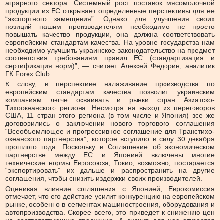
аграрного сектора. Системный рост поставок мясомолочной
продукции из ЕС открывает определенные перспективы для ее
“экспортного замещения”. Однако для улучшения своих
позиций нашим производителям необходимо не просто
повышать качество продукции, она должна соответствовать
европейским стандартам качества. На уровне государства нам
необходимо улучшить украинское законодательство на предмет
соответствия требованиям правил ЕС (стандартизация и
сертификация норм)”, — считает Алексей Федорин, аналитик
ГК Forex Club.
К слову, в перспективе налаживание производства по
европейским стандартам качества позволит украинским
компаниям легче осваивать и рынки стран Азиатско-
Тихоокеанского региона. Несмотря на выход из переговоров
США, 11 стран этого региона (в том числе и Япония) все же
договорились о заключении нового торгового соглашения
“Всеобъемлющее и прогрессивное соглашение для Транстихо­
океанского партнерства”, которое вступило в силу 30 декабря
прошлого года. Поскольку в Соглашение об экономическом
партнерстве между ЕС и Японией включены многие
технические нормы Евросоюза, Токио, возможно, постарается
“экспортировать” их дальше и распространить на другие
соглашения, чтобы снизить издержки своих производителей.
Оценивая влияние соглашения с Японией, Еврокомиссия
отмечает, что его действие усилит конкуренцию на европейском
рынке, особенно в сегментах машиностроения, оборудования и
автопроизводства. Скорее всего, это приведет к снижению цен