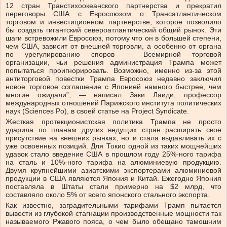
12 стран Транстихоокеанского партнерства и прекратил
переговоры США с Евросоюзом о Трансатлантическом
торговом и инвестиционном партнерстве, которое позволило
бы создать гигантский североатлантический общий рынок. Эти
шаги встревожили Евросоюз, потому что он в большей степени,
чем США, зависит от внешней торговли, а особенно от органа
по урегулированию споров — Всемирной торговой
организации, чьи решения администрация Трампа может
попытаться проигнорировать. Возможно, именно из-за этой
антиторговой повестки Трампа Евросоюз недавно заключил
новое торговое соглашение с Японией намного быстрее, чем
многие ожидали”, — написал Заки Лаиди, профессор
международных отношений Парижского института политических
наук (Sciences Po), в своей статье на Project Syndicate.
Жесткая протекционистская политика Трампа не просто
ударила по планам других ведущих стран расширять свое
присутствие на внешних рынках, но и стала выдавливать их с
уже освоенных позиций. Для Токио одной из таких мощнейших
удавок стало введение США в прошлом году 25%-ного тарифа
на сталь и 10%-ного тарифа на алюминиевую продукцию.
Двумя крупнейшими азиатскими экспортерами алюминиевой
продукции в США являются Япония и Китай. Ежегодно Япония
поставляла в Штаты стали примерно на $2 млрд, что
составляло около 5% от всего японского стального экспорта.
Как известно, заградительными тарифами Трамп пытается
вывести из глубокой стагнации производственные мощности так
называемого Ржавого пояса, о чем было обещано тамошним