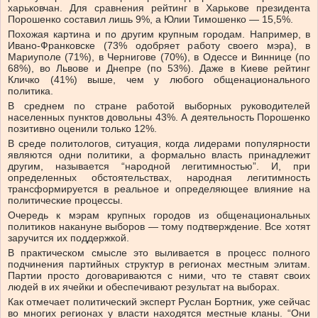
харьковчан. Для сравнения рейтинг в Харькове президента
Порошенко составил лишь 9%, а Юлии Тимошенко — 15,5%.
Похожая картина и по другим крупным городам. Например, в
Ивано-Франковске (73% одобряет работу своего мэра), в
Мариуполе (71%), в Чернигове (70%), в Одессе и Виннице (по
68%), во Львове и Днепре (по 53%). Даже в Киеве рейтинг
Кличко (41%) выше, чем у любого общенационального
политика.
В среднем по стране работой выборных руководителей
населенных пунктов довольны 43%. А деятельность Порошенко
позитивно оценили только 12%.
В среде политологов, ситуация, когда лидерами популярности
являются одни политики, а формально власть принадлежит
другим, называется “народной легитимностью”. И, при
определенных обстоятельствах, народная легитимность
трансформируется в реальное и определяющее влияние на
политические процессы.
Очередь к мэрам крупных городов из общенациональных
политиков накануне выборов — тому подтверждение. Все хотят
заручится их поддержкой.
В практическом смысле это выливается в процесс полного
подчинения партийных структур в регионах местным элитам.
Партии просто договариваются с ними, что те ставят своих
людей в их ячейки и обеспечивают результат на выборах.
Как отмечает политический эксперт Руслан Бортник, уже сейчас
во многих регионах у власти находятся местные кланы. “Они