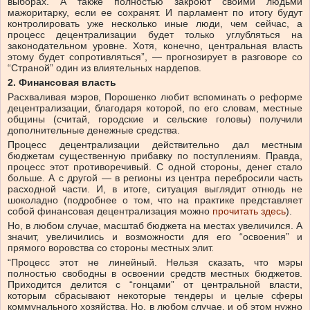
выборах. А также полностью закроют своими людьми
мажоритарку, если ее сохранят. И парламент по итогу будут
контролировать уже несколько иные люди, чем сейчас, а
процесс децентрализации будет только углубляться на
законодательном уровне. Хотя, конечно, центральная власть
этому будет сопротивляться”, — прогнозирует в разговоре со
“Страной” один из влиятельных нардепов.
2. Финансовая власть
Расхваливая мэров, Порошенко любит вспоминать о реформе
децентрализации, благодаря которой, по его словам, местные
общины (считай, городские и сельские головы) получили
дополнительные денежные средства.
Процесс децентрализации действительно дал местным
бюджетам существенную прибавку по поступлениям. Правда,
процесс этот противоречивый. С одной стороны, денег стало
больше. А с другой — в регионы из центра перебросили часть
расходной части. И, в итоге, ситуация выглядит отнюдь не
шоколадно (подробнее о том, что на практике представляет
собой финансовая децентрализация можно
прочитать здесь
).
Но, в любом случае, масштаб бюджета на местах увеличился. А
значит, увеличились и возможности для его “освоения” и
прямого воровства со стороны местных элит.
“Процесс этот не линейный. Нельзя сказать, что мэры
полностью свободны в освоении средств местных бюджетов.
Приходится делится с “гонцами” от центральной власти,
которым сбрасывают некоторые тендеры и целые сферы
коммунального хозяйства. Но, в любом случае, и об этом нужно