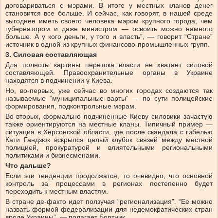
договариваться с мэрами. В итоге у местных кланов денег
становится все больше. И сейчас, как говорят, в нашей среде
выгоднее иметь своего человека мэром крупного города, чем
губернатором и даже министром — освоить можно намного
больше. А у кого деньги, у того и власть”, — говорит “Стране”
источник в одной из крупных финансово-промышленных групп.
3. Силовая составляющая
Для полноты картины перетока власти не хватает силовой
составляющей. Правоохранительные органы в Украине
находятся в подчинении у Киева.
Но, во-первых, уже сейчас во многих городах создаются так
называемые “муниципальные варты” — по сути полицейские
формирования, подконтрольные мэрам.
Во-вторых, формально подчиненные Киеву силовики зачастую
также ориентируются на местные кланы. Типичный пример —
ситуация в Херсонской области, где после скандала с гибелью
Кати Гандзюк вскрылся целый клубок связей между местной
полицией, прокуратурой и влиятельными региональными
политиками и бизнесменами.
Что дальше?
Если эти тенденции продолжатся, то очевидно, что основной
контроль за процессами в регионах постепенно будет
переходить к местным властям.
В стране де-факто идет ползучая “регионализация”. “Ее можно
назвать формой федерализации для недемократических стран
вроде Украины”, — полагает Бортник.