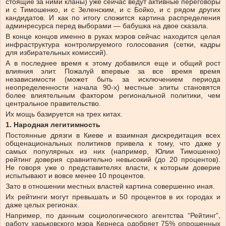
стоящие за ними кланы) уже сейчас ведут активные переговоры
и с Тимошенко, и с Зеленским, и с Бойко, и с рядом других
кандидатов. И как по итогу сложится картина распределения
админресурса перед выборами — бабушка на двое сказала.
В конце концов именно в руках мэров сейчас находится целая
инфраструктура контролируемого голосования (сетки, кадры
для избирательных комиссий).
А в последнее время к этому добавился еще и общий рост
влияния элит. Пожалуй впервые за все время время
независимости (может быть за исключением периода
неопределенности начала 90-х) местные элиты становятся
более влиятельным фактором региональной политики, чем
центральное правительство.
Их мощь базируется на трех китах.
1. Народная легитимность
Постоянные дрязги в Киеве и взаимная дискредитация всех
общенациональных политиков привела к тому, что даже у
самых популярных из них (например, Юлии Тимошенко)
рейтинг доверия сравнительно невысокий (до 20 процентов).
Не говоря уже о представителях власти, к которым доверие
испытывают и вовсе менее 10 процентов.
Зато в отношении местных властей картина совершенно иная.
Их рейтинги могут превышать и 50 процентов в их городах и
даже целых регионах.
Например, по данным социологического агентства “Рейтинг”,
работу харьковского мэра Кернеса одобряет 75% опрошенных