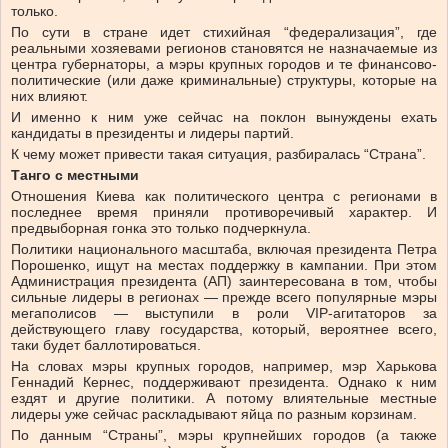
только.
По сути в стране идет стихийная “федерализация”, где
реальными хозяевами регионов становятся не назначаемые из
центра губернаторы, а мэры крупных городов и те финансово-
политические (или даже криминальные) структуры, которые на
них влияют.
И именно к ним уже сейчас на поклон вынуждены ехать
кандидаты в президенты и лидеры партий.
К чему может привести такая ситуация, разбиралась “Страна”.
Танго с местными
Отношения Киева как политического центра с регионами в
последнее время приняли противоречивый характер. И
предвыборная гонка это только подчеркнула.
Политики национального масштаба, включая президента Петра
Порошенко, ищут на местах поддержку в кампании. При этом
Администрация президента (АП) заинтересована в том, чтобы
сильные лидеры в регионах — прежде всего популярные мэры
мегаполисов — выступили в роли VIP-агитаторов за
действующего главу государства, который, вероятнее всего,
таки будет баллотироваться.
На словах мэры крупных городов, например, мэр Харькова
Геннадий Кернес, поддерживают президента. Однако к ним
ездят и другие политики. А потому влиятельные местные
лидеры уже сейчас раскладывают яйца по разным корзинам.
По данным “Страны”, мэры крупнейших городов (а также