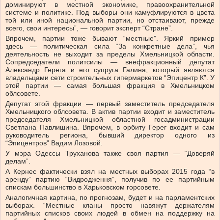
доминируют в местной экономике, правоохранительной
системе и политике. Под выборы они камуфлируются в цвета
той или иной национальной партии, но отстаивают, прежде
всего, свои интересы”, — говорит эксперт “Стране”.
Впрочем, партии тоже бывают “местные”. Яркий пример
здесь — политическая сила “За конкретные дела”, чья
деятельность не выходит за пределы Хмельницкой области.
Сопредседатели политсилы — внефракционный депутат
Александр Герега и его супруга Галина, который являются
владельцами сети строительных гипермаркетов “Эпицентр К”. У
этой партии — самая большая фракция в Хмельницком
облсовете.
Депутат этой фракции — первый заместитель председателя
Хмельницкого облсовета. В актив партии входит и заместитель
председателя Хмельницкой областной госадминистрации
Светлана Павлишина. Впрочем, в орбиту Герег входит и сам
руководитель региона, бывший директор одного из
“Эпицентров” Вадим Лозовой.
У мэра Одессы Труханова также своя партия — “Доверяй
делам”.
А Кернес фактически взял на местных выборах 2015 года “в
аренду” партию “Видродження”, получив по ее партийным
спискам большинство в Харьковском горсовете.
Аналогичная картина, по прогнозам, будет и на парламентских
выборах. “Местные кланы просто навяжут держателям
партийных списков своих людей в обмен на поддержку на