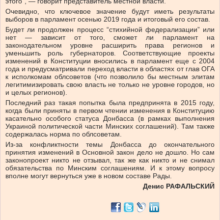
этого”, — говорит представитель местной власти.
Очевидно, что ключевое значение будут иметь результаты
выборов в парламент осенью 2019 года и итоговый его состав.
Будет ли продолжен процесс “стихийной федерализации” или
нет — зависит от того, сможет ли парламент на
законодательном уровне расширить права регионов и
уменьшить роль губернаторов. Соответствующие проекты
изменений в Конституции вносились в парламент еще с 2004
года и предусматривали переход власти в областях от глав ОГА
к исполкомам облсоветов (что позволило бы местным элитам
легитимизировать свою власть не только не уровне городов, но
и целых регионов).
Последний раз такая попытка была предпринята в 2015 году,
когда были приняты в первом чтении изменения в Конституцию
касательно особого статуса Донбасса (в рамках выполнения
Украиной политической части Минских соглашений). Там также
содержалась норма по облсоветам.
Из-за конфликтности темы Донбасса до окончательного
принятия изменений в Основной закон дело не дошло. Но сам
законопроект никто не отзывал, так же как никто и не снимал
обязательства по Минским соглашениям. И к этому вопросу
вполне могут вернуться уже в новом составе Рады.
Денис РАФАЛЬСКИЙ