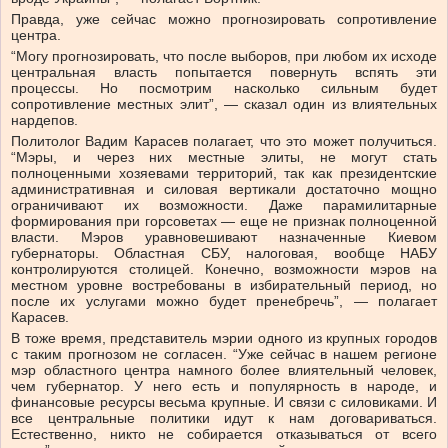
Правда, уже сейчас можно прогнозировать сопротивление
центра.
“Могу прогнозировать, что после выборов, при любом их исходе
центральная власть попытается повернуть вспять эти
процессы. Но посмотрим насколько сильным будет
сопротивление местных элит”, — сказал один из влиятельных
нардепов.
Политолог Вадим Карасев полагает, что это может получиться.
“Мэры, и через них местные элиты, не могут стать
полноценными хозяевами территорий, так как президентские
административная и силовая вертикали достаточно мощно
ограничивают их возможности. Даже парамилитарные
формирования при горсоветах — еще не признак полноценной
власти. Мэров уравновешивают назначенные Киевом
губернаторы. Областная СБУ, налоговая, вообще НАБУ
контролируются столицей. Конечно, возможности мэров на
местном уровне востребованы в избирательный период, но
после их услугами можно будет пренебречь”, — полагает
Карасев.
В тоже время, представитель мэрии одного из крупных городов
с таким прогнозом не согласен. “Уже сейчас в нашем регионе
мэр областного центра намного более влиятельный человек,
чем губернатор. У него есть и популярность в народе, и
финансовые ресурсы весьма крупные. И связи с силовиками. И
все центральные политики идут к нам договариваться.
Естественно, никто не собирается отказываться от всего