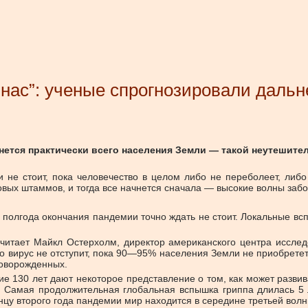
х нас”: ученые спрогнозировали дал
снется практически всего населения Земли — такой неутешит
 не стоит, пока человечество в целом либо не переболеет, либ
овых штаммов, и тогда все начнется сначала — высокие волны заб
полгода окончания пандемии точно ждать не стоит. Локальные вспы
считает Майкл Остерхолм, директор американского центра иссле
то вирус не отступит, пока 90—95% населения Земли не приобрет
новорожденных.
е 130 лет дают некоторое представление о том, как может разви
. Самая продолжительная глобальная вспышка гриппа длилась 5 
у второго года пандемии мир находится в середине третьей волны