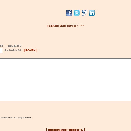
версия для печати >>
ии — введите
и нажмите
| войти |
.
 кликните на картинке.
| прокомментировать |