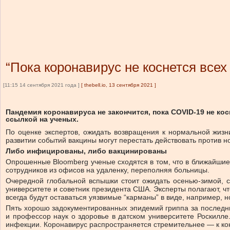
“Пока коронавирус не коснется все
[11:15 14 сентября 2021 года ]
[
thebell.io, 13 сентября 2021
]
Пандемия коронавируса не закончится, пока COVID-19 не ко
ссылкой на ученых.
По оценке экспертов, ожидать возвращения к нормальной жизни
развитии событий вакцины могут перестать действовать против н
Либо инфицированы, либо вакцинированы
Опрошенные Bloomberg ученые сходятся в том, что в ближайшие 
сотрудников из офисов на удаленку, переполняя больницы.
Очередной глобальной вспышки стоит ожидать осенью-зимой, 
университете и советник президента США. Эксперты полагают, ч
всегда будут оставаться уязвимые “карманы” в виде, например, 
Пять хорошо задокументированных эпидемий гриппа за последни
и профессор наук о здоровье в датском университете Роскилле
инфекции. Коронавирус распространяется стремительнее — к конц