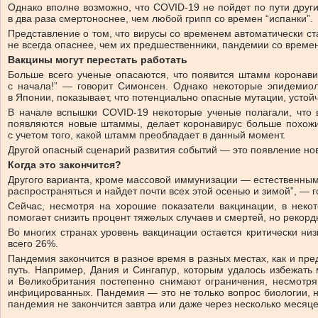
Однако вполне возможно, что COVID-19 не пойдет по пути други
в два раза смертоноснее, чем любой грипп со времен “испанки”.
Представление о том, что вирусы со временем автоматически ст
не всегда опаснее, чем их предшественники, пандемии со времен
Вакцины могут перестать работать
Больше всего ученые опасаются, что появится штамм коронави
с начала!” — говорит Симонсен. Однако некоторые эпидемиол
в Японии, показывает, что потенциально опасные мутации, устой
В начале вспышки COVID-19 некоторые ученые полагали, что в
появляются новые штаммы, делает коронавирус больше похожим 
с учетом того, какой штамм преобладает в данный момент.
Другой опасный сценарий развития событий — это появление нов
Когда это закончится?
Другого варианта, кроме массовой иммунизации — естественным 
распространяться и найдет почти всех этой осенью и зимой”, — 
Сейчас, несмотря на хорошие показатели вакцинации, в неко
помогает снизить процент тяжелых случаев и смертей, но рекорд
Во многих странах уровень вакцинации остается критически н
всего 26%.
Пандемия закончится в разное время в разных местах, как и пр
путь. Например, Дания и Сингапур, которым удалось избежать
и Великобритания постепенно снимают ограничения, несмотря 
инфицированных. Пандемия — это не только вопрос биологии, но
пандемия не закончится завтра или даже через несколько месяц