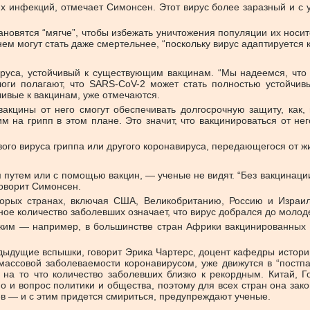
х инфекций, отмечает Симонсен. Этот вирус более заразный и с у
ановятся “мягче”, чтобы избежать уничтожения популяции их носи
ем могут стать даже смертельнее, “поскольку вирус адаптируется к
руса, устойчивый к существующим вакцинам. “Мы надеемся, что 
оги полагают, что SARS-CoV-2 может стать полностью устойчив
чивые к вакцинам, уже отмечаются.
акцины от него смогут обеспечивать долгосрочную защиту, как, 
на грипп в этом плане. Это значит, что вакцинироваться от него
ого вируса гриппа или другого коронавируса, передающегося от ж
путем или с помощью вакцин, — ученые не видят. “Без вакцинации
говорит Симонсен.
торых странах, включая США, Великобританию, Россию и Израи
ное количество заболевших означает, что вирус добрался до моло
изким — например, в большинстве стран Африки вакцинированных
едыдущие вспышки, говорит Эрика Чартерс, доцент кафедры истор
 массовой заболеваемости коронавирусом, уже движутся в “пост
на то что количество заболевших близко к рекордным. Китай, 
 и вопрос политики и общества, поэтому для всех стран она зак
ев — и с этим придется смириться, предупреждают ученые.