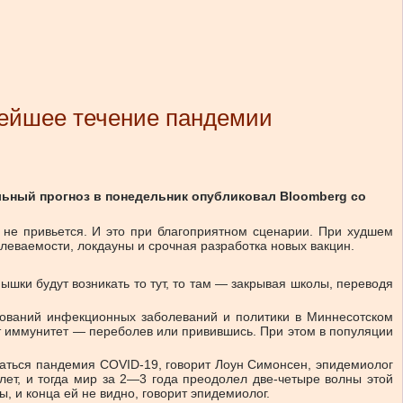
ьнейшее течение пандемии
ельный прогноз в понедельник опубликовал Bloomberg со
о не привьется. И это при благоприятном сценарии. При худшем
олеваемости, локдауны и срочная разработка новых вакцин.
шки будут возникать то тут, то там — закрывая школы, переводя
дований инфекционных заболеваний и политики в Миннесотском
ет иммунитет — переболев или привившись. При этом в популяции
ваться пандемия COVID-19, говорит Лоун Симонсен, эпидемиолог
лет, и тогда мир за 2—3 года преодолел две-четыре волны этой
, и конца ей не видно, говорит эпидемиолог.