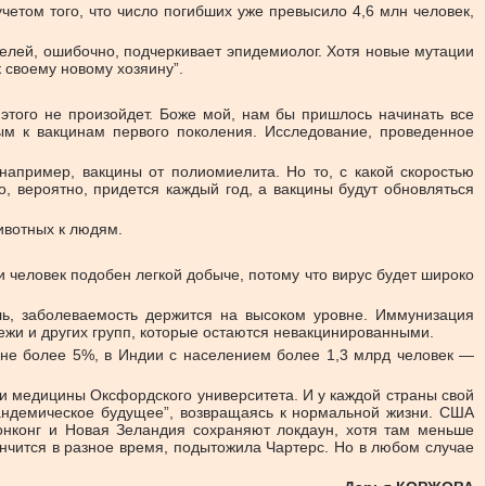
четом того, что число погибших уже превысило 4,6 млн человек,
телей, ошибочно, подчеркивает эпидемиолог. Хотя новые мутации
 своему новому хозяину”.
этого не произойдет. Боже мой, нам бы пришлось начинать все
ым к вакцинам первого поколения. Исследование, проведенное
например, вакцины от полиомиелита. Но то, с какой скоростью
, вероятно, придется каждый год, а вакцины будут обновляться
ивотных к людям.
 человек подобен легкой добыче, потому что вирус будет широко
ль, заболеваемость держится на высоком уровне. Иммунизация
дежи и других групп, которые остаются невакцинированными.
 не более 5%, в Индии с населением более 1,3 млрд человек —
ии медицины Оксфордского университета. И у каждой страны свой
пандемическое будущее”, возвращаясь к нормальной жизни. США
Гонконг и Новая Зеландия сохраняют локдаун, хотя там меньше
ончится в разное время, подытожила Чартерс. Но в любом случае