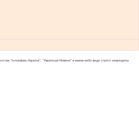
тва "Iнтерфакс-Україна", "Українськi Новини" в каком-либо виде строго запрещены