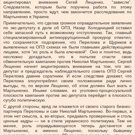
акцентировал внимание Сегей Лещенко, “зависли”.
Следователи, которым была поручена работа по этому
направлению, просто ждут, чем закончится расследование по
Мартыненко в Украине.
Примечательно, что сделав громкое оправдательное заявление
по экс-депутату в деле об ОПЗ, Назар Холодницкий оставил
себе запасной путь к возможному отступлению. Так, главный
специализированный антикоррупционный прокурор отметил,
что сохраняется подозрение, что Перелома и Щуриков в
выявленных на ОПЗ схемах не были главными действующими
лицами, хотя “их роль и была ключевой”. Оно и понятно, ведь
несложно догадаться, что в попытке спасти свою
обвинительную кампанию против Николая Мартыненко, Сергей
Лещенко начнет акцентировать внимание на том, что экс-
депутат и председатель наблюдательного совета ОПЗ Сергей
Перелома давние соратники. И если следствие докажет, что
Перелома злоупотреблял своим положением ради лично
выгоды, то, по версии Лещенко, об этом должен был знать и
Мартыненко. Иными словами, из уголовно-процессуальной
плоскости кампания против экс-депутата перейдет в плоскость
сугубо политическую.
С другой стороны, вряд ли откажется от своего старого бизнес-
партнера Переломы и сам Николай Мартыненко. Во-первых, в
этом нет смысла, а, во-вторых, предавать проверенные и столь
ценные кадры — не в стиле украинского политикума. Тем не
менее, роль оправдывающегося теперь достанется не
Мартыненко, а именно Лещенко, поскольку бывшему