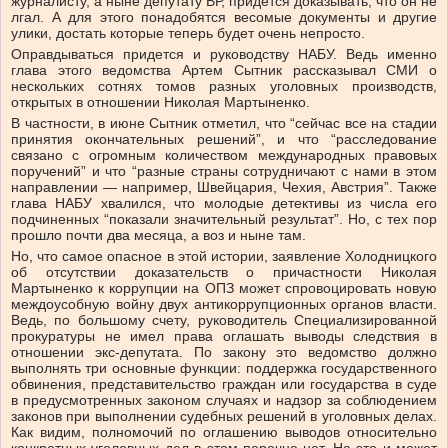
журналисту, а ныне депутату ВР, придется доказывать, что он не
лгал. А для этого понадобятся весомые документы и другие
улики, достать которые теперь будет очень непросто.
Оправдываться придется и руководству НАБУ. Ведь именно
глава этого ведомства Артем Сытник рассказывал СМИ о
нескольких сотнях томов разных уголовных производств,
открытых в отношении Николая Мартыненко.
В частности, в июне Сытник отметил, что “сейчас все на стадии
принятия окончательных решений”, и что “расследование
связано с огромным количеством международных правовых
поручений” и что “разные страны сотрудничают с нами в этом
направлении — например, Швейцария, Чехия, Австрия”. Также
глава НАБУ хвалился, что молодые детективы из числа его
подчиненных “показали значительный результат”. Но, с тех пор
прошло почти два месяца, а воз и ныне там.
Но, что самое опасное в этой истории, заявление Холодницкого
об отсутствии доказательств о причастности Николая
Мартыненко к коррупции на ОПЗ может спровоцировать новую
междоусобную войну двух антикоррупционных органов власти.
Ведь, по большому счету, руководитель Специализированной
прокуратуры не имел права оглашать выводы следствия в
отношении экс-депутата. По закону это ведомство должно
выполнять три основные функции: поддержка государственного
обвинения, представительство граждан или государства в суде
в предусмотренных законом случаях и надзор за соблюдением
законов при выполнении судебных решений в уголовных делах.
Как видим, полномочий по оглашению выводов относительно