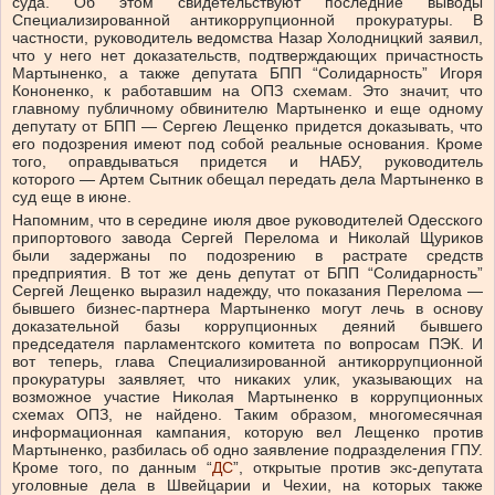
суда. Об этом свидетельствуют последние выводы
Специализированной антикоррупционной прокуратуры. В
частности, руководитель ведомства Назар Холодницкий заявил,
что у него нет доказательств, подтверждающих причастность
Мартыненко, а также депутата БПП “Солидарность” Игоря
Кононенко, к работавшим на ОПЗ схемам. Это значит, что
главному публичному обвинителю Мартыненко и еще одному
депутату от БПП — Сергею Лещенко придется доказывать, что
его подозрения имеют под собой реальные основания. Кроме
того, оправдываться придется и НАБУ, руководитель
которого — Артем Сытник обещал передать дела Мартыненко в
суд еще в июне.
Напомним, что в середине июля двое руководителей Одесского
припортового завода Сергей Перелома и Николай Щуриков
были задержаны по подозрению в растрате средств
предприятия. В тот же день депутат от БПП “Солидарность”
Сергей Лещенко выразил надежду, что показания Перелома —
бывшего бизнес-партнера Мартыненко могут лечь в основу
доказательной базы коррупционных деяний бывшего
председателя парламентского комитета по вопросам ПЭК. И
вот теперь, глава Специализированной антикоррупционной
прокуратуры заявляет, что никаких улик, указывающих на
возможное участие Николая Мартыненко в коррупционных
схемах ОПЗ, не найдено. Таким образом, многомесячная
информационная кампания, которую вел Лещенко против
Мартыненко, разбилась об одно заявление подразделения ГПУ.
Кроме того, по данным “
ДС
”, открытые против экс-депутата
уголовные дела в Швейцарии и Чехии, на которых также