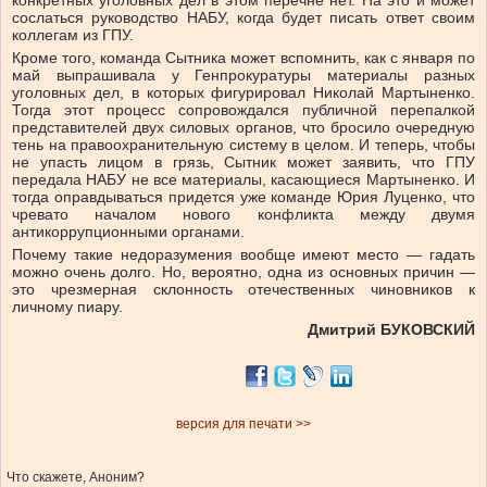
конкретных уголовных дел в этом перечне нет. На это и может
сослаться руководство НАБУ, когда будет писать ответ своим
коллегам из ГПУ.
Кроме того, команда Сытника может вспомнить, как с января по
май выпрашивала у Генпрокуратуры материалы разных
уголовных дел, в которых фигурировал Николай Мартыненко.
Тогда этот процесс сопровождался публичной перепалкой
представителей двух силовых органов, что бросило очередную
тень на правоохранительную систему в целом. И теперь, чтобы
не упасть лицом в грязь, Сытник может заявить, что ГПУ
передала НАБУ не все материалы, касающиеся Мартыненко. И
тогда оправдываться придется уже команде Юрия Луценко, что
чревато началом нового конфликта между двумя
антикоррупционными органами.
Почему такие недоразумения вообще имеют место — гадать
можно очень долго. Но, вероятно, одна из основных причин —
это чрезмерная склонность отечественных чиновников к
личному пиару.
Дмитрий БУКОВСКИЙ
версия для печати >>
Что скажете, Аноним?