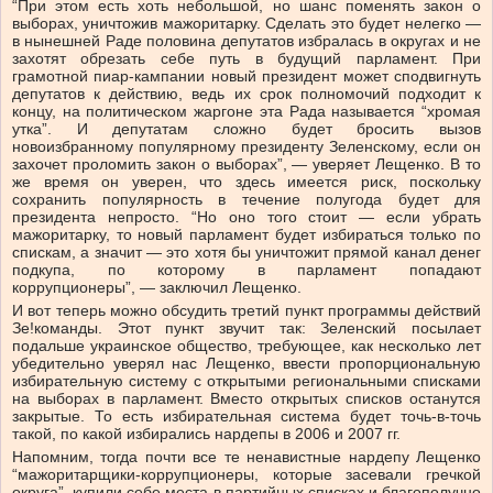
“При этом есть хоть небольшой, но шанс поменять закон о
выборах, уничтожив мажоритарку. Сделать это будет нелегко —
в нынешней Раде половина депутатов избралась в округах и не
захотят обрезать себе путь в будущий парламент. При
грамотной пиар-кампании новый президент может сподвигнуть
депутатов к действию, ведь их срок полномочий подходит к
концу, на политическом жаргоне эта Рада называется “хромая
утка”. И депутатам сложно будет бросить вызов
новоизбранному популярному президенту Зеленскому, если он
захочет проломить закон о выборах”, — уверяет Лещенко. В то
же время он уверен, что здесь имеется риск, поскольку
сохранить популярность в течение полугода будет для
президента непросто. “Но оно того стоит — если убрать
мажоритарку, то новый парламент будет избираться только по
спискам, а значит — это хотя бы уничтожит прямой канал денег
подкупа, по которому в парламент попадают
коррупционеры”, — заключил Лещенко.
И вот теперь можно обсудить третий пункт программы действий
Зе!команды. Этот пункт звучит так: Зеленский посылает
подальше украинское общество, требующее, как несколько лет
убедительно уверял нас Лещенко, ввести пропорциональную
избирательную систему с открытыми региональными списками
на выборах в парламент. Вместо открытых списков останутся
закрытые. То есть избирательная система будет точь-в-точь
такой, по какой избирались нардепы в 2006 и 2007 гг.
Напомним, тогда почти все те ненавистные нардепу Лещенко
“мажоритарщики-коррупционеры, которые засевали гречкой
округа”, купили себе места в партийных списках и благополучно