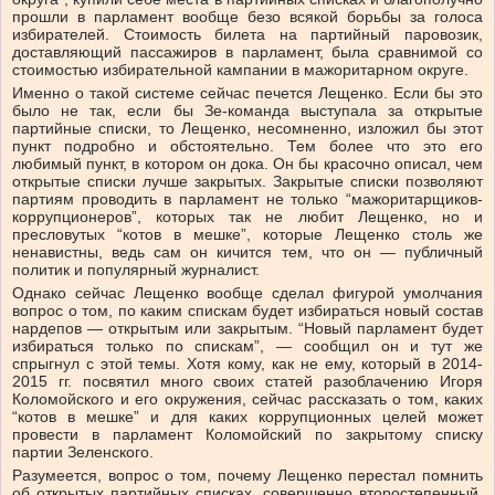
прошли в парламент вообще безо всякой борьбы за голоса
избирателей. Стоимость билета на партийный паровозик,
доставляющий пассажиров в парламент, была сравнимой со
стоимостью избирательной кампании в мажоритарном округе.
Именно о такой системе сейчас печется Лещенко. Если бы это
было не так, если бы Зе-команда выступала за открытые
партийные списки, то Лещенко, несомненно, изложил бы этот
пункт подробно и обстоятельно. Тем более что это его
любимый пункт, в котором он дока. Он бы красочно описал, чем
открытые списки лучше закрытых. Закрытые списки позволяют
партиям проводить в парламент не только “мажоритарщиков-
коррупционеров”, которых так не любит Лещенко, но и
пресловутых “котов в мешке”, которые Лещенко столь же
ненавистны, ведь сам он кичится тем, что он — публичный
политик и популярный журналист.
Однако сейчас Лещенко вообще сделал фигурой умолчания
вопрос о том, по каким спискам будет избираться новый состав
нардепов — открытым или закрытым. “Новый парламент будет
избираться только по спискам”, — сообщил он и тут же
спрыгнул с этой темы. Хотя кому, как не ему, который в 2014-
2015 гг. посвятил много своих статей разоблачению Игоря
Коломойского и его окружения, сейчас рассказать о том, каких
“котов в мешке” и для каких коррупционных целей может
провести в парламент Коломойский по закрытому списку
партии Зеленского.
Разумеется, вопрос о том, почему Лещенко перестал помнить
об открытых партийных списках, совершенно второстепенный.