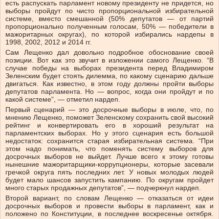
есть распускать парламент новому президенту не придется, но
выборы пройдут по чисто пропорциональной избирательной
системе, вместо смешанной (50% депутатов — от партий
пропорционально полученным голосам, 50% — победители в
мажоритарных округах), по которой избирались нардепы в
1998, 2002, 2012 и 2014 гг.
Сам Лещенко дал довольно подробное обоснование своей
позиции. Вот как это звучит в изложении самого Лещенко. “В
случае победы на выборах президента перед Владимиром
Зеленским будет стоять дилемма, по какому сценарию дальше
двигаться. Как известно, в этом году должны пройти выборы
депутатов парламента. Но — вопрос, когда они пройдут и по
какой системе”, — отметил нардеп.
Первый сценарий — это досрочные выборы в июле, что, по
мнению Лещенко, поможет Зеленскому сохранить свой высокий
рейтинг и конвертировать его в хороший результат на
парламентских выборах. Но у этого сценария есть большой
недостаток: сохранится старая избирательная система. “При
этом надо понимать, что поменять систему выборов для
досрочных выборов не выйдет. Лучше всего к этому готовы
нынешние мажоритарщики-коррупционеры, которые засевали
гречкой округа пять последних лет. У новых молодых людей
будет мало шансов запустить кампанию. По округам пройдет
много старых продажных депутатов”, — подчеркнул нардеп.
Второй вариант, по словам Лещенко — отказаться от идеи
досрочных выборов и провести выборы в парламент, как и
положено по Конституции, в последнее воскресенье октября.