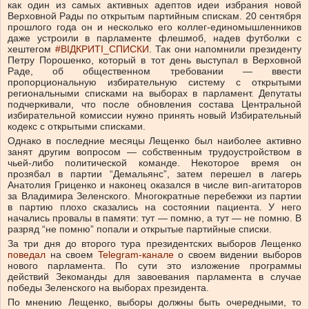
как один из самых активных адептов идеи избрания новой
Верховной Рады по открытым партийным спискам. 20 сентября
прошлого года он и несколько его коллег-единомышленников
даже устроили в парламенте флешмоб, надев футболки с
хештегом
#ВІДКРИТІ_СПИСКИ
. Так они напомнили президенту
Петру Порошенко, который в тот день выступал в Верховной
Раде, об общественном требовании — ввести
пропорциональную избирательную систему с открытыми
региональными списками на выборах в парламент. Депутаты
подчеркивали, что после обновления состава Центральной
избирательной комиссии нужно принять новый Избирательный
кодекс с открытыми списками.
Однако в последние месяцы Лещенко был наиболее активно
занят другим вопросом — собственным трудоустройством в
чьей-либо политической команде. Некоторое время он
прозябал в партии “Демальянс”, затем перешел в лагерь
Анатолия Гриценко и наконец оказался в числе вип-агитаторов
за Владимира Зеленского. Многократные перебежки из партии
в партию плохо сказались на состоянии пациента. У него
начались провалы в памяти: тут — помню, а тут — не помню. В
разряд “не помню” попали и открытые партийные списки.
За три дня до второго тура президентских выборов Лещенко
поведал
на своем
Telegram-канале
о своем видении выборов
нового парламента. По сути это изложение программы
действий Зекоманды для завоевания парламента в случае
победы Зеленского на выборах президента.
По мнению Лещенко, выборы должны быть очередными, то