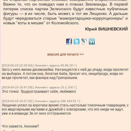
Важно то, что он поведал нам о планах Зекоманды. В первой
пятерке списка партии Зеленского будут известные публичные
фигуры — в их числе, быть может, и тот же Лещенко. А дальше
будут чередоваться старые “мажоритарщики-коррупционеры” и
новые “коты в мешке” от Коломойского.
Юрий ВИШНЕВСКИЙ
версия для печати >>
[2019-04-19 22:26:04] [ Аноним с адреса 46.96.19.* ]
Зато у него жинка-дискжокейка. Натанцуется с ней до упаду, когда пролетит
на выборах. А потом она, богатая баба, бросит его, нищеброда, когда он
везде пролетит, как фанера над Григоришем.
[2019-04-19 16:47:28] [ Аноним с адреса 10.1.104.* ]
Это точно. Трудоустраивает себя, любимого
[2019-04-19 16:37:33] [ Аноним с адреса 188.163.51.* ]
Лещенко успел за короткое время стать настолько токсичным товарищем, с
его квартирными мутками и дружбой с олигархами, что его нигде не ждут,
уже и в команде Зе от него отстраняются.
Что скажете, Аноним?