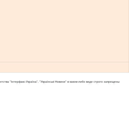
тва "Iнтерфакс-Україна", "Українськi Новини" в каком-либо виде строго запрещены