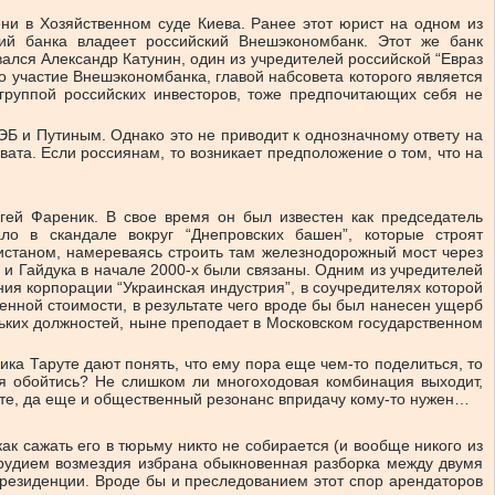
ни в Хозяйственном суде Киева. Ранее этот юрист на одном из
ий банка владеет российский Внешэкономбанк. Этот же банк
ался Александр Катунин, один из учредителей российской “Евраз
то участие Внешэкономбанка, главой набсовета которого является
 группой российских инвесторов, тоже предпочитающих себя не
ЭБ и Путиным. Однако это не приводит к однозначному ответу на
хвата. Если россиянам, то возникает предположение о том, что на
гей Фареник. В свое время он был известен как председатель
ло в скандале вокруг “Днепровских башен”, которые строят
нистаном, намереваясь строить там железнодорожный мост через
 и Гайдука в начале 2000-х были связаны. Одним из учредителей
ия корпорации “Украинская индустрия”, в соучредителях которой
женной стоимости, в результате чего вроде бы был нанесен ущерб
льких должностей, ныне преподает в Московском государственном
ика Таруте дают понять, что ему пора еще чем-то поделиться, то
зя обойтись? Не слишком ли многоходовая комбинация выходит,
есте, да еще и общественный резонанс впридачу кому-то нужен…
ак сажать его в тюрьму никто не собирается (и вообще никого из
 орудием возмездия избрана обыкновенная разборка между двумя
езиденции. Вроде бы и преследованием этот спор арендаторов