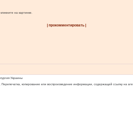
 кликните на картинке.
| прокомментировать |
ллургия Украины
 Перепечатка, копирование или воспроизведение информации, содержащей ссылку на агентс