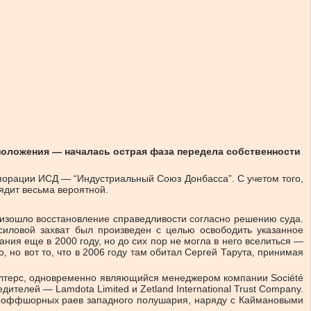
положения — началась острая фаза передела собственности
рпорации ИСД — “Индустриальный Союз Донбасса”. С учетом того,
ядит весьма вероятной.
роизошло восстановление справедливости согласно решению суда.
силовой захват был произведен с целью освободить указанное
ия еще в 2000 году, но до сих пор не могла в него вселиться —
но вот то, что в 2006 году там обитал Сергей Тарута, принимая
Уолтерс, одновременно являющийся менеджером компании Société
ителей — Lamdota Limited и Zetland International Trust Company.
из оффшорных раев западного полушария, наряду с Каймановыми