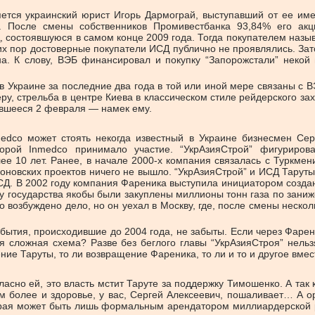
ется украинский юрист Игорь Дармограй, выступавший от ее име
. После смены собственников Промивестбанка 93,84% его акц
, состоявшуюся в самом конце 2009 года. Тогда покупателем назыв
сих пор достоверные покупатели ИСД публично не проявлялись. За
на. К слову, ВЭБ финансировал и покупку “Запорожстали” некой
в Украине за последние два года в той или иной мере связаны с В
ру, стрельба в центре Киева в классическом стиле рейдерского за
чившееся 2 февраля — намек ему.
edco может стоять некогда известный в Украине бизнесмен Сер
торой Inmedco принимало участие. “УкрАзияСтрой” фигурирова
е 10 лет. Ранее, в начале 2000-х компания связалась с Туркме
оновских проектов ничего не вышло. “УкрАзияСтрой” и ИСД Таруты
Д. В 2002 году компания Фареника выступила инициатором создан
 у государства якобы были закуплены миллионы тонн газа по зани
 возбуждено дело, но он уехал в Москву, где, после смены неско
бытия, происходившие до 2004 года, не забыты. Если через Фарен
я сложная схема? Разве без беглого главы “УкрАзияСтроя” нель
ение Таруты, то ли возвращение Фареника, то ли и то и другое вм
асно ей, это власть мстит Таруте за поддержку Тимошенко. А так к
Тем более и здоровье, у вас, Сергей Алексеевич, пошаливает… А
рая может быть лишь формальным арендатором миллиардерской р