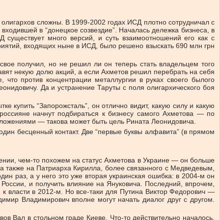
 олигархов сложны. В 1999-2002 годах ИСД плотно сотрудничал с
 входившей в “донецкое созвездие”. Началась дележка бизнеса, в
Д существует много версий, и суть взаимоотношений его как с
дприятий, входящих ныне в ИСД, было решено взыскать 690 млн грн
вое получил, но не решил ли он теперь стать владельцем того
тавят некую долю акций, а если Ахметов решил перебрать на себя
, что против концентрации металлургии в руках своего былого
Леонидовичу. Да и устранение Таруты с поля олигархического боя
ке купить “Запорожсталь”, он отлично видит, какую силу и какую
 россияне начнут подбираться к бизнесу самого Ахметова — по
едложениями — такова может быть цель Рината Леонидовича.
один бесценный контакт. Две “первые буквы алфавита” (в прямом
жении, чем-то похожем на статус Ахметова в Украине — он больше
 а также на Патриарха Кирилла, более связанного с Медведевым,
ин раз, а у него это уже вторая украинская ошибка: в 2004-м он
 России, и получить влияние на Януковича. Последний, впрочем,
 к власти в 2012-м. Но все-таки для Путина Виктор Федорович —
димир Владимирович вполне могут начать диалог друг с другом.
вов Вал в стольном граде Киеве. Что-то действительно началось.