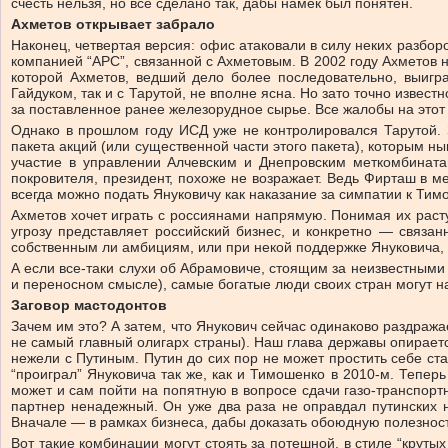
счесть нельзя, но все сделано так, дабы намек был понятен.
Ахметов открывает забрало
Наконец, четвертая версия: офис атаковали в силу неких разбо
компанией “АРС”, связанной с Ахметовым. В 2002 году Ахметов н
которой Ахметов, ведший дело более последовательно, выигра
Гайдуком, так и с Тарутой, не вполне ясна. Но зато точно извес
за поставленное ранее железорудное сырье. Все жалобы на этот
Однако в прошлом году ИСД уже не контролировался Тарутой. 
пакета акций (или существенной части этого пакета), которым н
участие в управлении Алчевским и Днепровским меткомбинатам
покровителя, президент, похоже не возражает. Ведь Фирташ в ме
всегда можно подать Януковичу как наказание за симпатии к Тим
Ахметов хочет играть с россиянами напрямую. Понимая их растущ
угрозу представляет российский бизнес, и конкретно — связа
собственным ли амбициям, или при некой поддержке Януковича, 
А если все-таки слухи об Абрамовиче, стоящим за неизвестными
и переносном смысле), самые богатые люди своих стран могут на
Заговор мастодонтов
Зачем им это? А затем, что Янукович сейчас одинаково раздража
не самый главный олигарх страны). Наш глава державы опираетс
нежели с Путиным. Путин до сих пор не может простить себе ста
“проиграл” Януковича так же, как и Тимошенко в 2010-м. Тепер
может и сам пойти на попятную в вопросе сдачи газо-транспорт
партнер ненадежный. Он уже два раза не оправдал путинских н
Вначале — в рамках бизнеса, дабы доказать обоюдную полезност
Вот такие комбинации могут стоять за потешной, в стиле “круты