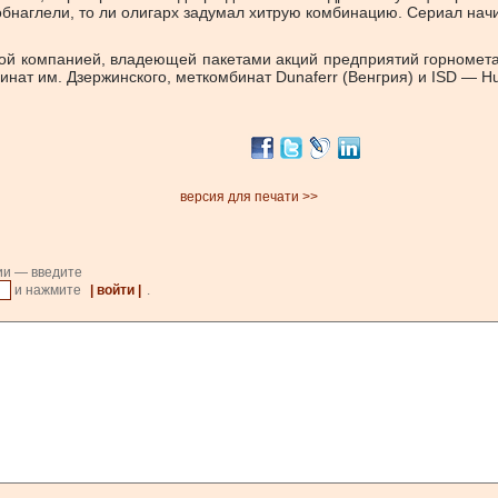
 обнаглели, то ли олигарх задумал хитрую комбинацию. Сериал нач
вой компанией, владеющей пакетами акций предприятий горнометал
нат им. Дзержинского, меткомбинат Dunaferr (Венгрия) и ISD — H
версия для печати >>
ии — введите
и нажмите
| войти |
.