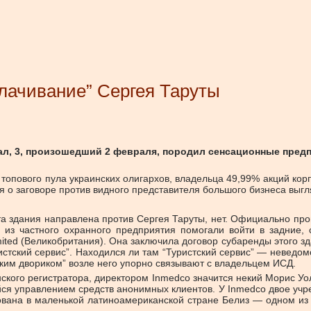
лачивание” Сергея Таруты
ал, 3, произошедший 2 февраля, породил сенсационные пред
топового пула украинских олигархов, владельца 49,99% акций ко
я о заговоре против видного представителя большого бизнеса выгл
ата здания направлена против Сергея Таруты, нет. Официально п
из частного охранного предприятия помогали войти в задние, 
ed (Великобритания). Она заключила договор субаренды этого здан
кий сервис”. Находился ли там “Туристский сервис” — неведомо, 
нским двориком” возле него упорно связывают с владельцем ИСД.
анского регистратора, директором Inmedco значится некий Морис 
ся управлением средств анонимных клиентов. У Inmedco двое учред
рована в маленькой латиноамериканской стране Белиз — одном 