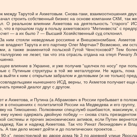
рок между Тарутой и Ахметовым. Снова-таки, взаимоотношения двух
ачал строить собственный бизнес на основе компании СКМ, так же
л. О реальном влиянии Ахметова на деятельность “старого” ИС
тно, что в прошлом году в пользу ахметовского “Метинвеста” с пре
 счет — а их было 7 — Высший Хозяйственный суд отклонил.
За ним стояли неведомые россияне и Внешэкономбанк. Ахметов с
ыне владеют Тарута и его партнер Олег Мкртчан? Возможно, им ос
и, а также знаменитой польской Гутой Ченстоховой? Тем более
таллургию не лезет, так что эта отрасль отдана на откуп Ринату 
ошенко.
ее влияние в Украине, и уже получив “щелчок по носу” при попыт
нные с Путиным структуры в той же металлургии. Не ждать, пока
а выйти к ним с открытым забралом и деловыми (и не только) пр
 совладельцами нынешнего ИСД, верны, то Ахметов получает еще 
чать прямой диалог друг с другом.
ет и Ахметова, и Путина (а Абрамович в России пребывает в поло
я в отношениях с политэлитой России на Медведева и его группу,
вку на Тимошенко. Полковники спецслужб ошибаются, максимум, од
ь ему нужно одержать двойную победу — снова стать президентом
ной системы и прочих экономических активов, если Путин вернется
адежд. Как и надежд Ахметова. Так что Ринат Леонидович и Вла
ь. А там дело может дойти и до политических проектов…
х 90-х”, перестрелкой во дворе дома № 3 по древней улице Яросла