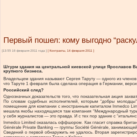
Первый пошел: кому выгодно “раску
[13:55 16 февраля 2011 года ]
[
Контракты, 14 февраля 2011
]
Штурм здания на центральной киевской улице Ярославов В
крупного бизнеса.
Владельцем здания называют Сергея Таруту — одного из членов 
что Таруте 1 февраля была сделана операция в Германии, верси
Российский след?
Однозначных доказательств того, что показательная акция захв
По словам судебных исполнителей, которым “добры молодцы” 
помещение для компании с иностранным капиталом Inmedco Limit
мешала якобы находящаяся там компания “Международный туристс
у себя журналистов — это правда. И с тех пор здание с “италья
Inmedco Limited оказалась оффшором. Как гласит справка брит
Générale Private Banking — группы Société Générale, занимающей
Сведений о первой обнаружить не удалось. Вторая зарегистри