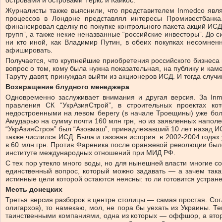
островами и островами Теркс и Кайкос.
Журналисты также выяснили, что представителем Inmedco явля
процессов в Лондоне представлял интересы Промивестбанка
финансировал сделку по покупке контрольного пакета акций ИСД
групп”, а также некие неназванные “российские инвесторы”. До 
ни кто иной, как Владимир Путин, в обеих покупках несомнен
афишировать.
Получается, что крупнейшие приобретения российского бизнеса 
вопрос о том, кому была нужна показательная, на публику и каме
Таруту давят, принуждая выйти из акционеров ИСД. И тогда слу
Возвращение блудного менеджера
Одновременно заслуживает внимания и другая версия. За Inm
правления СК “УкрАзияСтрой”, в строительных проектах ко
недостроенными на левом берегу (в начале Троещины) уже боле
Амударью на сумму почти 160 млн грн, но из заявленных наполе
“УкрАзияСтроя” был “Азовмаш”, принадлежавший 10 лет назад ИС
также числился ИСД. Была и газовая история: в 2002-2004 годах
в 60 млн грн. Против Фареника после оранжевой революции было
институте международных отношений при МИД РФ.
С тех пор утекло много воды, но для нынешней власти многие со
единственный вопрос, который можно задавать — а зачем така
истинные цели которой остаются неясны: то ли готовится устран
Месть донецких
Третья версия разборок в центре столицы — самая простая. Согл
олигархов), то намекаю, мол, не пора бы уехать из Украины. 
таинственными компаниями, одна из которых — оффшор, а вто