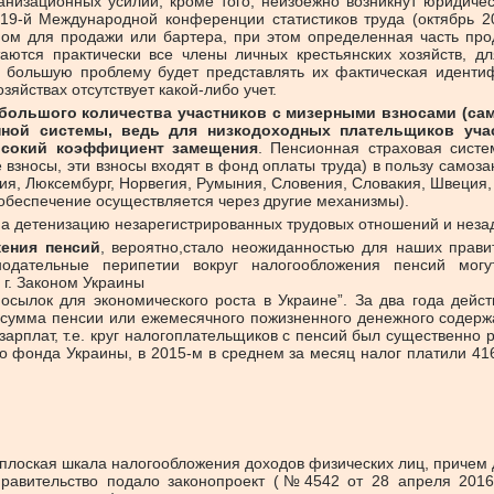
анизационных усилий, кроме того, неизбежно возникнут юридичес
9-й Международной конференции статистиков труда (октябрь 20
вном для продажи или бартера, при этом определенная часть про
аются практически все члены личных крестьянских хозяйств, дл
, большую проблему будет представлять их фактическая иденти
зяйствах отсутствует какой-либо учет.
большого количества участников с мизерными взносами (сам
ной системы, ведь для низкодоходных плательщиков уча
ысокий коэффициент замещения
. Пенсионная страховая сист
 взносы, эти взносы входят в фонд оплаты труда) в пользу самоза
вия, Люксембург, Норвегия, Румыния, Словения, Словакия, Швеция
 обеспечение осуществляется через другие механизмы).
на детенизацию незарегистрированных трудовых отношений и неза
ения пенсий
, вероятно,стало неожиданностью для наших прави
нодательные перипетии вокруг налогообложения пенсий могу
 г. Законом Украины
сылок для экономического роста в Украине”. За два года дейст
 сумма пенсии или ежемесячного пожизненного денежного содержан
рплат, т.е. круг налогоплательщиков с пенсий был существенно р
о фонда Украины, в 2015-м в среднем за месяц налог платили 416
 плоская шкала налогообложения доходов физических лиц, причем
правительство подало законопроект (№4542 от 28 апреля 2016 