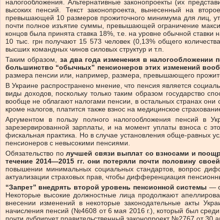
налогообложения. Альтернативные законопроекты (их представ
высоких пенсий. Текст законопроекта, вынесенный на втор
превышающей 10 размеров прожиточного минимума для лиц, утра
почти полное изъятие суммы, превышающей ограничение максим
концов была принята ставка 18%, т.е. на уровне обычной ставк
10 тыс. грн получают 15 573 человек (0,13% общего количест
высших командных чинов силовых структур и т.п.
Таким образом,
за два года изменения в налогообложении 
большинство “обычных” пенсионеров этих изменений вооб
размера пенсии или, например, размера, превышающего прожит
В Украине распространено мнение, что пенсия является социал
виды доходов, поскольку только таким образом государство сп
вообще не облагают налогами пенсии, в остальных странах они 
кроме налогов, платится также взнос на медицинское страховани
Аргументом в пользу полного налогообложения пенсий в Ук
зарезервированной зарплаты, и на момент уплаты взноса с эт
фискальная практика. Но в случае установления обще-равных ус
пенсионеров с невысокими пенсиями.
Обязательство по
лучшей связи выплат со взносами и поощ
течение 2014—2015 гг. они потеряли почти половину своей
повышении минимальных социальных стандартов, вопрос дифф
актуализации страховых прав, чтобы дифференциация пенсионны
“Запрет” внедрять второй уровень пенсионной системы
— о
Некоторые высокие должностные лица продолжают апеллироват
внесении изменений в некоторые законодательные акты Укра
начисления пенсий (№4608 от 6 мая 2016 г.), который был сре
почти дублирует правительственный законопроект №2767 от 30 ап