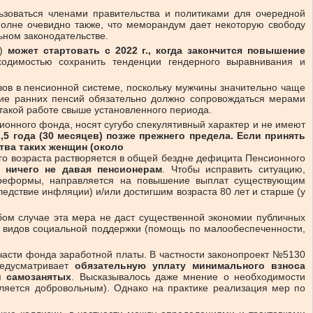
льзоваться членами правительства и политиками для очередной
полне очевидно также, что меморандум дает некоторую свободу
ьном законодательстве.
т)
может стартовать с 2022 г.,
когда закончится повышение
ходимостью сохранить тенденции гендерного выравнивания и
вов в пенсионной системе, поскольку мужчины значительно чаще
ние ранних пенсий обязательно должно сопровождаться мерами
 такой работе свыше установленного периода.
онного фонда, носят сугубо спекулятивный характер и не имеют
,5 года (30 месяцев) позже прежнего предела. Если принять
ства таких женщин (около
ого возраста растворяется в общей бездне дефицита Пенсионного
, ничего не давая пенсионерам
. Чтобы исправить ситуацию,
 реформы, направляется на повышение выплат существующим
дствие инфляции) и/или достигшим возраста 80 лет и старше (у
бом случае эта мера не даст существенной экономии публичных
ко видов социальной поддержки (помощь по малообеспеченности,
части фонда заработной платы. В частности законопроект №5130
редусматривает
обязательную уплату минимального взноса
и самозанятых
. Высказывалось даже мнение о необходимости
вляется добровольным). Однако на практике реализация мер по