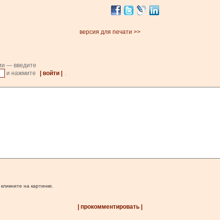
версия для печати >>
ии — введите
и нажмите
| войти |
.
 кликните на картинке.
| прокомментировать |