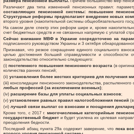
размера пенсионной выплаты.
Причем большинство мер пенсио
Различают два типа изменений пенсионных правил: парамет
составляющих пенсионной системы: повышение пенсионно
Структурные реформы предполагают внедрение новых ком
второго уровня (накопительной системы общеобязательного госу
На самом деле спектр этих реформ шире и, кроме накопительн
счет бюджетных средств и не связанных напрямую с уплатой стра
Сейчас внимание МВФ в Украине сосредоточено на пара
подписанного руководством Украины и 3 октября обнародованн
Признавая, что резкое сокращение единого социального взнос
целью достижения большей справедливости и способности о
законодательство относительно следующего:
(i)
постепенного повышения пенсионного возраста
(в оригина
количества ранних пенсий;
(ii)
установления более жестких критериев для получения м
(iii) консолидации пенсионного законодательства, распыленного 
любых профессий (за исключением военных)
;
(iv)
расширение базы для уплаты социальных взносов
;
(v)
установление равных правил налогообложения пенсий
(в
(vi)
лучшей связи выплат со взносами и поощрения деклари
Кроме того, с 2017 г.
многочисленные категорийные пенсион
государственный бюджет
и будет усилена их целевая направл
преодоления бедности.
Последний абзац пункта 29а содержит заверение, что
пока вс
второго уровня пенсионной системы
.