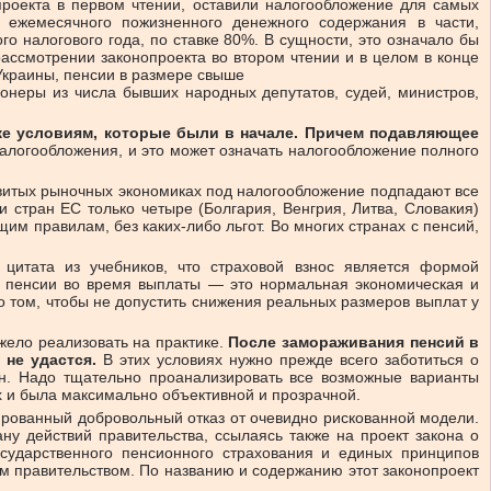
проекта в первом чтении, оставили налогообложение для самых
 ежемесячного пожизненного денежного содержания в части,
 налогового года, по ставке 80%. В сущности, это означало бы
ссмотрении законопроекта во втором чтении и в целом в конце
Украины, пенсии в размере свыше
онеры из числа бывших народных депутатов, судей, министров,
 же условиям, которые были в начале. Причем подавляющее
алогообложения, и это может означать налогообложение полного
звитых рыночных экономиках под налогообложение подпадают все
 стран ЕС только четыре (Болгария, Венгрия, Литва, Словакия)
м правилам, без каких-либо льгот. Во многих странах с пенсий,
цитата из учебников, что страховой взнос является формой
ой пенсии во время выплаты — это нормальная экономическая и
о том, чтобы не допустить снижения реальных размеров выплат у
яжело реализовать на практике.
После замораживания пенсий в
 не удастся.
В этих условиях нужно прежде всего заботиться о
н. Надо тщательно проанализировать все возможные варианты
 и была максимально объективной и прозрачной.
ированный добровольный отказ от очевидно рискованной модели.
 действий правительства, ссылаясь также на проект закона о
сударственного пенсионного страхования и единых принципов
м правительством. По названию и содержанию этот законопроект