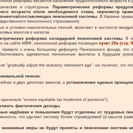
нной реформы касаются населения трудоспособного возраста и р
рические и структурные.
Параметрические реформы предусм
го возраста и/или необходимого стажа, пересмотр прави
понентов/составляющих пенсионной системы.
В Украине привы
дарственного пенсионного страхования).
ых и условно-накопительных пенсий, включает в частности внедр
ховых взносов и налогов.
метрических реформах солидарной пенсионной системы
. В 
ого на сайте МВФ, пенсионной реформе посвящен
пункт 29а (стр. 
а привело к очень большому дефициту Пенсионного фонда, что п
беспечивать адекватные пенсионные выплаты в будущем руково
ле “gradually adjust the statutory retirement age”, но понятно, что
инимальной пенсии
;
сейчас в двух десятках законов, и
установление единых принципо
 оригинале “ensure equitable tax treatment of pensions”);
ровать фактические доходы
.
ные надбавки и повышения будут отделены от трудовых пен
енность, что сделает систему более справедливой (в смысле раве
е названные меры не будут приняты и пенсионная система не