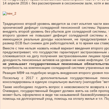
14 апреля 2016 г. без рассмотрения в сессионном зале, хотя и 
Традиционно второй уровень вводится за счет изъятия части вз
хронический дефицит солидарной пенсионной системы Украины
внедрять второй уровень без убытков для солидарной системы, 
второго уровня не повышает дефицит солидарной системы и, 
имеющиеся реальные доходы населения, не предусматривая ни
размер ЕСВ был снижен для работодателей, в то время как ставк
Вместе с тем нельзя назвать новый вариант введения второго у
предусматривает, что государство гарантирует застрахованны
сложившегося на дату получения застрахованными лицами права
доходность пенсионных активов на уровне не ниже инфляции. С
не уменьшает государственные пенсионные обязательства
потребность на компенсацию солидарной системе утраченных вз
Реакция МВФ на подобную модель внедрения второго уровня поня
Поскольку с 2017 г. дополнительные государственные пен
консолидированы в единую социальную выплату (наподобие “вет
Также необходимо поднять вопрос о невозможности возврата к
Очевидно, государственный бюджет должен взять на себя пропо
может быть оформлено в виде так называемой базовой/универсал
помощь на долгосрочный уход, помощь на оплату жилья и т.п. П