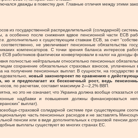
включался дважды в повестку дня. Главные отличия между этими за
носов из государственной распределительной (солидарной) системы
, а особенно после снижения вдвое пенсионной части ЕСВ раб
т.е. дополнительно к существующим ставкам ЕСВ, за счет “собств
соответственно, не увеличивает пенсионные обязательства госу
каких компенсаторов. С точки зрения баланса интересов работн
у ЕСВ работников фактически конвертировали в налог на доходы фи
ровня полностью нейтральным относительно пенсионных обязательс
м лицам сохранение обязательных страховых взносов, уплаченных
 на получение пенсионных выплат. В сущности, на государство 
ледовательно,
новый законопроект по сравнению с действующи
, но и предполагает их бесконечный рост, ведь пенсионн
носов, по расчетам, составит максимум 2—2,2% ВВП.
тна, но это не означает, что Украина должна вообще отказаться 
сионные надбавки и повышения должны финансироваться непо
еранских” выплат).
 всеобще-страховой солидарной системе при существующем соот
рциональную часть пенсионных расходов и не заставлять Минсоцпо
ьной пенсии или в виде дополнительных к страховой пенсии допла
одобные выплаты существуют во многих странах ЕС.