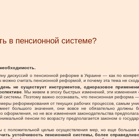
ть в пенсионной системе?
 необходимость.
лну дискуссий о пенсионной реформе в Украине — как по конкре
ы можно считать пенсионной реформой, и почему эта тема не сходи
 день не существует инструментов, одноразовое примене
рспективе
. Мы живем в эпоху быстрых изменений, эти изменения
 системы. Поэтому важно осознавать, что пенсионная реформа — 
ть меры реформирования от текущих рабочих процессов, самым у
меет большого значения, они вовсе не обязательно должны б
ого оформления, но не все изменения законодательства предпола
минимальной пенсии по возрасту предполагается законом о госуда
мы с положительной целью осуществления мер, но еще большая
чить устойчивость пенсионной системы, более справедливо