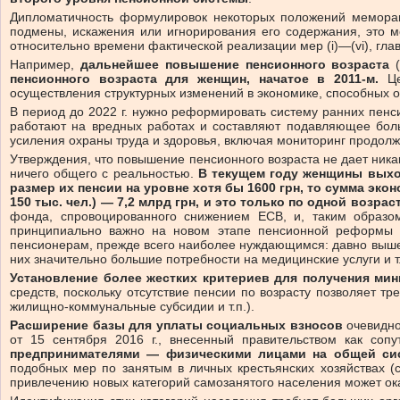
Дипломатичность формулировок некоторых положений меморанду
подмены, искажения или игнорирования его содержания, это м
относительно времени фактической реализации мер (i)—(vі), гла
Например,
дальнейшее повышение пенсионного возраста
(
пенсионного возраста для женщин, начатое в 2011-м.
Цел
осуществления структурных изменений в экономике, способных о
В период до 2022 г. нужно реформировать систему ранних пенс
работают на вредных работах и составляют подавляющее боль
усиления охраны труда и здоровья, включая мониторинг продолжи
Утверждения, что повышение пенсионного возраста не дает ник
ничего общего с реальностью.
В текущем году женщины выходи
размер их пенсии на уровне хотя бы 1600 грн, то сумма экон
150 тыс. чел.) — 7,2 млрд грн, и это только по одной возрас
фонда, спровоцированного снижением ЕСВ, и, таким образ
принципиально важно на новом этапе пенсионной реформы 
пенсионерам, прежде всего наиболее нуждающимся: давно вышед
них значительно большие потребности на медицинские услуги и т.
Установление более жестких критериев для получения ми
средств, поскольку отсутствие пенсии по возрасту позволяет 
жилищно-коммунальные субсидии и т.п.).
Расширение базы для уплаты социальных взносов
очевидно
от 15 сентября 2016 г., внесенный правительством как соп
предпринимателями — физическими лицами на общей сис
подобных мер по занятым в личных крестьянских хозяйствах (
привлечению новых категорий самозанятого населения может ок