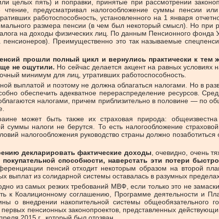
или целых пять) и поправки, принятые при рассмотрении законо
ое чтение, предусматривал налогообложение суммы пенсии или
тивших работоспособность, установленного на 1 января отчетного
ального размера пенсии (в чем был некоторый смысл). Но при ра
и налога на доходы физических лиц. По данным Пенсионного фонда 
ва пенсионеров). Преимущественно это так называемые спецпенси
пенсий прошли полный цикл и вернулись практически к тем
ще не ощутили.
Но сейчас делается акцент на равных условиях н
очный минимум для лиц, утративших работоспособность.
ьной выплатой и поэтому не должна облагаться налогами. Но в ра
особно обеспечить адекватное перераспределение ресурсов. Среди
облагаются налогами, причем приблизительно в половине — по общи
е.
раине может быть также их страховая природа: общеизвестна 
ой суммы налоги не берутся. То есть налогообложение страхов
ловий налогообложения руководство страны должно позаботиться 
рению декларировать фактические доходы
, очевидно, очень т
 покупательной способности, наверстать эти потери быстро
еренциации пенсий отходит некоторым образом на второй пла
х выплат из солидарной системы оставалась в разумных пределах
дно из самых резких требований МВФ, если только это не замаск
ь к Коалиционному соглашению, Программе деятельности и Плану
ины о внедрении накопительной системы общеобязательного го
ди первых пенсионных законопроектов, представленных действующи
реля 2015 г., который был отозван