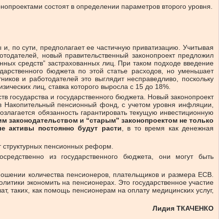
конопроектами состоят в определении параметров второго уровня.
 и, по сути, предполагает ее частичную приватизацию. Учитывая
отодателей, новый правительственный законопроект предложил
енных средств” застрахованных лиц. При таком подходе введение
дарственного бюджета по этой статье расходов, но уменьшает
иков и работодателей это выглядит несправедливо, поскольку
зических лиц, ставка которого выросла с 15 до 18%.
тв государства и государственного бюджета. Новый законопроект
 в Накопительный пенсионный фонд, с учетом уровня инфляции,
возлагается обязанность гарантировать текущую инвестиционную
м законодательством и “старым” законопроектом не только
ые активы постоянно будут расти
, в то время как денежная
от структурных пенсионных реформ.
средственно из государственного бюджета, они могут быть
ношении количества пенсионеров, плательщиков и размера ЕСВ.
литики экономить на пенсионерах. Это государственное участие
т, таких, как помощь пенсионерам на оплату медицинских услуг,
Лидия ТКАЧЕНКО