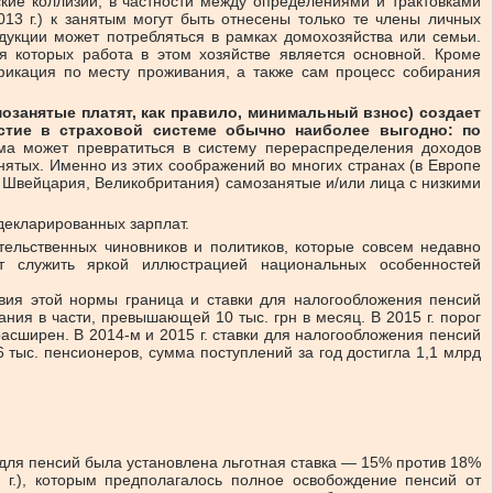
кие коллизии, в частности между определениями и трактовками
13 г.) к занятым могут быть отнесены только те члены личных
дукции может потребляться в рамках домохозяйства или семьи.
я которых работа в этом хозяйстве является основной. Кроме
фикация по месту проживания, а также сам процесс собирания
озанятые платят, как правило, минимальный взнос) создает
стие в страховой системе обычно наиболее выгодно: по
ема может превратиться в систему перераспределения доходов
нятых. Именно из этих соображений во многих странах (в Европе
, Швейцария, Великобритания) самозанятые и/или лица с низкими
декларированных зарплат.
тельственных чиновников и политиков, которые совсем недавно
т служить яркой иллюстрацией национальных особенностей
вия этой нормы граница и ставки для налогообложения пенсий
ия в части, превышающей 10 тыс. грн в месяц. В 2015 г. порог
асширен. В 2014-м и 2015 г. ставки для налогообложения пенсий
 тыс. пенсионеров, сумма поступлений за год достигла 1,1 млрд
 для пенсий была установлена льготная ставка — 15% против 18%
г.), которым предполагалось полное освобождение пенсий от