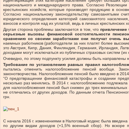
Идентификация этих категорий населения требует больших орг
национального и международного права. Согласно Резолюции 1
крестьянских хозяйств, которые производят продукцию в осно
Согласно национальному законодательству самозанятыми счит
юридического определения категорий самозанятого населения
взносов и контроля над их уплатой, ведь в личных крестьянских хо
Другая сторона проблемы заключается в том, что
привлечение 
серьезные вызовы финансовой состоятельности пенсион
сравнению со своими заработками они получат очень в
наемных работников (работодатели за них платят более высокие
это Австрия, Кипр, Дания, Финляндия, Германия, Ирландия, Лат
доходами могут исключаться из публичных страховых систем (их
Очевидно, по этому подпункту усилия должны быть направлены 
Требование по установлению равных правил налогооблож
пытались отменить налогообложение пенсий вообще. Зако
законотворчества. Налогообложение пенсий было введено в 2014
“О предотвращении финансовой катастрофы и создании предпо
несколько раз менялись. В 2014 г. налогообложению подлежала
для налогообложения пенсий был снижен до трех минимальных за
не отличались от других доходов. По данным отчета Пенсионног
грн.
С начала 2016 г. изменениями в Налоговый кодекс была введена
по другим видам доходов (+1,5% военный сбор). Но вскоре 