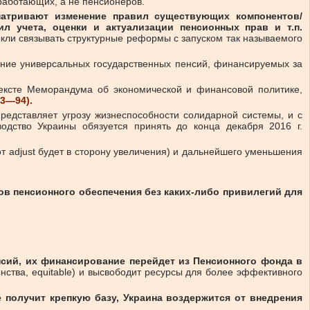
аботающих, а не пенсионеров.
атривают изменение правил существующих компонентов/
л учета, оценки и актуализации пенсионных прав и т.п.
кли связывать структурные реформы с запуском так называемого
ение универсальных государственных пенсий, финансируемых за
тексте Меморандума об экономической и финансовой политике,
93—94).
редставляет угрозу жизнеспособности солидарной системы, и с
дство Украины обязуется принять до конца декабря 2016 г.
 этот adjust будет в сторону увеличения) и дальнейшего уменьшения
в пенсионного обеспечения без каких-либо привилегий для
сий, их финансирование перейдет из Пенсионного фонда в
нства, equitable) и высвободит ресурсы для более эффективного
 получит крепкую базу, Украина воздержится от внедрения