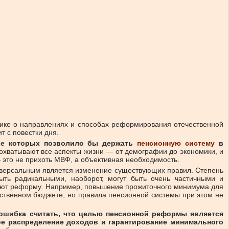
тике о направлениях и способах реформирования отечественной
т с повестки дня.
ние которых позволило бы держать
пенсионную систему
в
 охватывают все аспекты жизни — от демографии до экономики, и
это не прихоть МВФ, а объективная необходимость.
ниверсальным является изменение существующих правил. Степень
ыть радикальными, наоборот, могут быть очень частичными и
гают реформу. Например, повышение прожиточного минимума для
рственном бюджете, но правила пенсионной системы при этом не
ошибка считать, что целью пенсионной реформы является
е распределение доходов и гарантирование минимального