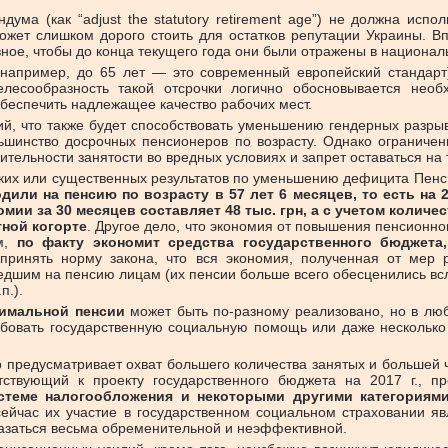
ма (как “adjust the statutory retirement age”) не должна испо
ожет слишком дорого стоить для остатков репутации Украины. В
вное, чтобы до конца текущего года они были отражены в национал
например, до 65 лет — это современный европейский стандар
есообразность такой отсрочки логично обосновывается необ
беспечить надлежащее качество рабочих мест.
ий, что также будет способствовать уменьшению гендерных разры
шинство досрочных пенсионеров по возрасту. Однако ограниче
тельности занятости во вредных условиях и запрет оставаться на
аких или существенных результатов по уменьшению дефицита Пенси
ли на пенсию по возрасту в 57 лет 6 месяцев, то есть на 2
омии за 30 месяцев составляет 48 тыс. грн, а с учетом количе
тной когорте
. Другое дело, что экономия от повышения пенсионн
ом,
по факту экономит средства государственного бюджета
принять норму закона, что вся экономия, полученная от мер
шим на пенсию лицам (их пенсии больше всего обесценились всле
п.).
нимальной пенсии
может быть по-разному реализовано, но в лю
требовать государственную социальную помощь или даже несколь
 предусматривает охват большего количества занятых и большей 
утствующий к проекту государственного бюджета на 2017 г., п
теме налогообложения и некоторыми другими категориям
сейчас их участие в государственном социальном страховании я
азаться весьма обременительной и неэффективной.