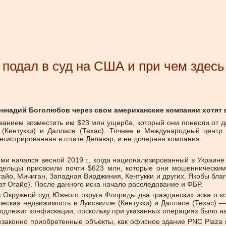
подал в суд на США и при чем здесь
ннадий Боголюбов через свои американские компании хотят 
ованием возместить им $23 млн ущерба, который они понесли от 
Кентукки) и Далласе (Техас). Точнее в Международный центр 
гистрированная в штате Делавэр, и ее дочерняя компания.
ми начался весной 2019 г., когда национализированный в Украине
адельцы присвоили почти $623 млн, которые они мошеннически
айо, Мичиган, Западная Вирджиния, Кентукки и других. Якобы благ
т Огайо). После данного иска начало расследование и ФБР.
в Окружной суд Южного округа Флориды два гражданских иска о 
ческая недвижимость в Луисвилле (Кентукки) и Далласе (Техас) 
подлежит конфискации, поскольку при указанных операциях было н
езаконно приобретенные объекты, как офисное здание PNC Plaza