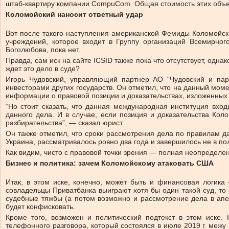
штаб-квартиру компании CompuCom. Общая стоимость этих объек
Коломойский наносит ответный удар
Вот после такого наступления американской Фемиды Коломойски
учреждений, которое входит в Группу организаций Всемирно
Боголюбова, пока нет.
Правда, сам иск на сайте ICSID также пока что отсутствует, одн
ждет это дело в суде?
Игорь Чудовский, управляющий партнер АО “Чудовский и пар
инвесторами других государств. Он отметил, что на данный моме
информации о правовой позиции и доказательствах, изложенных 
“Но стоит сказать, что данная международная институция вхо
данного дела. И в случае, если позиция и доказательства Ко
разбирательства”, — сказал юрист.
Он также отметил, что сроки рассмотрения дела по правилам да
Украина, рассматривалось ровно два года и завершилось не в по
Как видим, чисто с правовой точки зрения — полная неопределен
Бизнес и политика: зачем Коломойскому атаковать США
Итак, в этом иске, конечно, может быть и финансовая логик
совладельцы Приватбанка выиграют хотя бы один такой суд, то 
судебные тяжбы (а потом возможно и рассмотрение дела в апе
будет конфисковать.
Кроме того, возможен и политический подтекст в этом иске.
телефонного разговора, который состоялся в июле 2019 г. меж