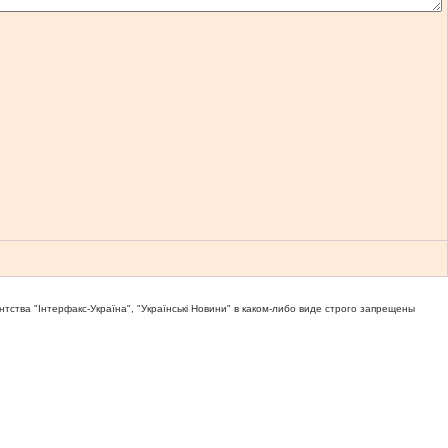
тва "Iнтерфакс-Україна", "Українськi Новини" в каком-либо виде строго запрещены