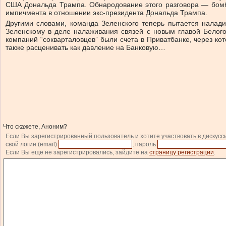
США Дональда Трампа. Обнародование этого разговора — бомб
импичмента в отношении экс-президента Дональда Трампа.
Другими словами, команда Зеленского теперь пытается налад
Зеленскому в деле налаживания связей с новым главой Белого
компаний “сокварталовцев” были счета в Приватбанке, через к
также расценивать как давление на Банковую…
Что скажете, Аноним?
Если Вы зарегистрированный пользователь и хотите участвовать в дискусс
свой логин (email)
, пароль
Если Вы еще не зарегистрировались, зайдите на
страницу регистрации
.