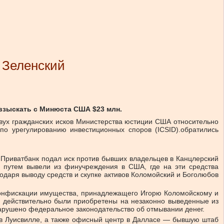
 Зеленский
взыскать с Минюста США $23 млн.
двух гражданских исков Министерства юстиции США относительно
по урегулированию инвестиционных споров (ICSID).обратились
 Приватбанк подал иск против бывших владельцев в Канцлерский
м путем вывели из финучреждения в США, где на эти средства
одаря выводу средств и скупке активов Коломойский и Боголюбов
конфискации имущества, принадлежащего Игорю Коломойскому и
— действительно были приобретены на незаконно выведенные из
арушено федеральное законодательство об отмывании денег.
 в Луисвилле, а также офисный центр в Далласе — бывшую штаб