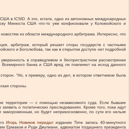
США в ICSID. А это, кстати, одно из автономных международных
иску Минюста США что-то уже конфисковали у Коломойского и
новостям из области международного арбитража. Интересно, что
ция, арбитраж, который решает споры государств с частными
ойского и Боголюбова, так как в открытом доступе нет подробной
ю уверенность в справедливом и беспристрастном рассмотрении
ия Всемирного банка и США вряд ли повлияют на исход данного
торон. “Но, к примеру, одно из дел, в котором ответчиком была
еская стороны.
х же территории — с помощью независимого суда. Если бывшие
 заявить о политических преследованиях. Кроме того, пока идут
 замороженным, но будет неприкосновенно, по сути его нельзя
ого
Игорь Новиков передал
изданию Time запись 40-минутного
еем Ермаком и Руди Джулиани, адвокатом тогдашнего президента