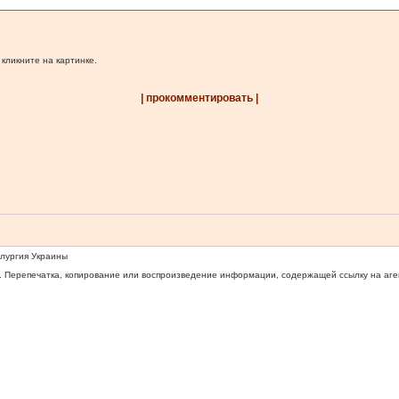
 кликните на картинке.
| прокомментировать |
ллургия Украины
 Перепечатка, копирование или воспроизведение информации, содержащей ссылку на агентс