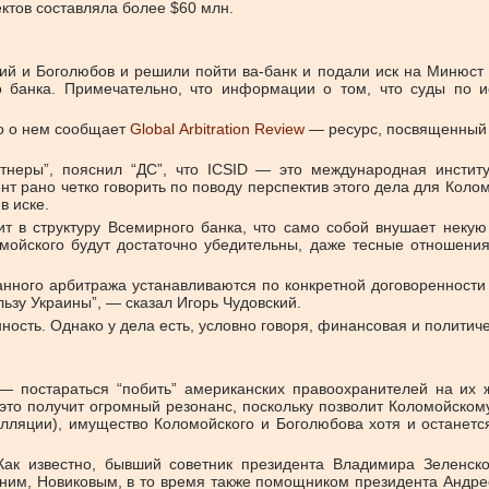
тов составляла более $60 млн.
й и Боголюбов и решили пойти ва-банк и подали иск на Минюст 
го банка. Примечательно, что информации о том, что суды по 
ако о нем сообщает
Global Аrbitration Review
— ресурс, посвященный 
тнеры”, пояснил “ДС”, что ICSID — это международная институ
нт рано четко говорить по поводу перспектив этого дела для Колом
в иске.
дит в структуру Всемирного банка, что само собой внушает неку
ломойского будут достаточно убедительны, даже тесные отношен
нного арбитража устанавливаются по конкретной договоренности с
льзу Украины”, — сказал Игорь Чудовский.
ность. Однако у дела есть, условно говоря, финансовая и политич
а — постараться “побить” американских правоохранителей на и
это получит огромный резонанс, поскольку позволит Коломойскому
лляции), имущество Коломойского и Боголюбова хотя и останется
 Как известно, бывший советник президента Владимира Зеленск
у ним, Новиковым, в то время также помощником президента Андр