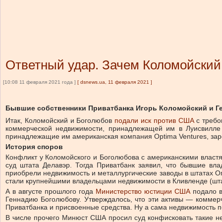
Ответный удар. Зачем Коломойский 
[10:08 11 февраля 2021 года ]
[
dsnews.ua, 11 февраля 2021
]
Бывшие собственники Приватбанка Игорь Коломойский и Ге
Итак, Коломойский и Боголюбов
подали иск против США
с треб
коммерческой недвижимости, принадлежащей им в Луисвилле (
принадлежащие им американская компания Optima Ventures, заре
История споров
Конфликт у Коломойского и Боголюбова с американскими властя
суд штата Делавэр. Тогда Приватбанк заявил, что бывшие вл
приобрели недвижимость и металлургические заводы в штатах Ог
стали крупнейшими владельцами недвижимости в Кливленде (шта
А в августе прошлого года
Министерство юстиции США
подало 
Геннадию Боголюбову. Утверждалось, что эти активы — коммер
Приватбанка и присвоенные средства. Ну а сама недвижимость 
В числе прочего Минюст США просил суд конфисковать такие н