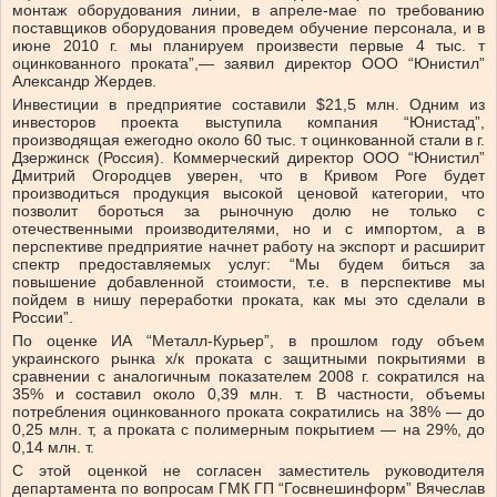
монтаж оборудования линии, в апреле-мае по требованию
поставщиков оборудования проведем обучение персонала, и в
июне 2010 г. мы планируем произвести первые 4 тыс. т
оцинкованного проката”,— заявил директор ООО “Юнистил”
Александр Жердев.
Инвестиции в предприятие составили $21,5 млн. Одним из
инвесторов проекта выступила компания “Юнистад”,
производящая ежегодно около 60 тыс. т оцинкованной стали в г.
Дзержинск (Россия). Коммерческий директор ООО “Юнистил”
Дмитрий Огородцев уверен, что в Кривом Роге будет
производиться продукция высокой ценовой категории, что
позволит бороться за рыночную долю не только с
отечественными производителями, но и с импортом, а в
перспективе предприятие начнет работу на экспорт и расширит
спектр предоставляемых услуг: “Мы будем биться за
повышение добавленной стоимости, т.е. в перспективе мы
пойдем в нишу переработки проката, как мы это сделали в
России”.
По оценке ИА “Металл-Курьер”, в прошлом году объем
украинского рынка х/к проката с защитными покрытиями в
сравнении с аналогичным показателем 2008 г. сократился на
35% и составил около 0,39 млн. т. В частности, объемы
потребления оцинкованного проката сократились на 38% — до
0,25 млн. т, а проката с полимерным покрытием — на 29%, до
0,14 млн. т.
С этой оценкой не согласен заместитель руководителя
департамента по вопросам ГМК ГП “Госвнешинформ” Вячеслав