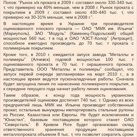
Попов: “Рынок х/к проката в 2009 г. составил около 330-340 тыс.
т, что примерно на 40% меньше, чем в 2008 г. Рынок проката с
покрытием в 2009 г. составил около 430-440 тыс. т, что
примерно на 30-31% меньше, чем в 2008 г.”.
В настоящее время в Украине три производителя
оцинкованного плоского проката — ОАО “ММК им. Ильича”
(Мариуполь), ЗАО “Модуль” (Каменец-Подольский) общей
мощностью 560 тыс. т в год и ОАО “АЗСТ-Колор” (Антрацит),
способное ежегодно производить до 70 тыс. т проката с
полимерным покрытием.
Кроме того, в 2010 г. ожидается запуск завода “Металлы и
полимеры” (Алчевск) годовой мощностью 100 тыс. т
оцинкованного проката и 70 тыс. т окрашенного проката.
Представитель ООО “Металлы и полимеры” сообщил, что
запуск первой очереди запланирован на март 2010 г., а в
настоящее время ведутся пусконаладочные работы. Сначала
будет запущена линия по нанесению полимерного покрытия, а
к середине текущего года начнет работу линия оцинкования.
Таким образом, к концу года мощность украинских
производителей оцинковки достигнет 740 тыс. т. Однако из всех
предприятий лишь ММК им. Ильича производит собственный
прокат, остальные вынуждены импортировать стальные рулоны
из России, Казахстана или Европы. Не будет исключением и
“Юнистил”, базовым поставщиком которого станет ОАО
“Северсталь”. В Кривом Роге будет организован склад
ответственного хранения продукции поставщиков
металлопроката объемом 8 тыс. т, что позволит сократить сроки