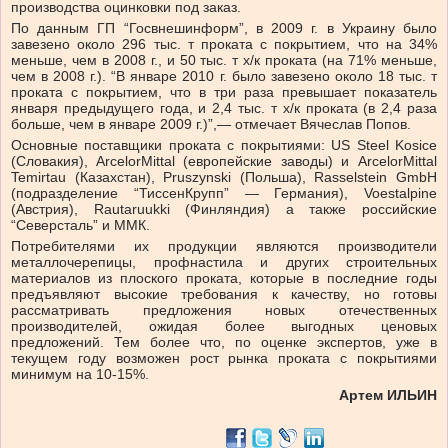
производства оцинковки под заказ.
По данным ГП “Госвнешинформ”, в 2009 г. в Украину было
завезено около 296 тыс. т проката с покрытием, что на 34%
меньше, чем в 2008 г., и 50 тыс. т х/к проката (на 71% меньше,
чем в 2008 г.). “В январе 2010 г. было завезено около 18 тыс. т
проката с покрытием, что в три раза превышает показатель
января предыдущего года, и 2,4 тыс. т х/к проката (в 2,4 раза
больше, чем в январе 2009 г.)”,— отмечает Вячеслав Попов.
Основные поставщики проката с покрытиями: US Steel Kosice
(Словакия), ArcelorMittal (европейские заводы) и ArcelorMittal
Temirtau (Казахстан), Pruszynski (Польша), Rasselstein GmbH
(подразделение “ТиссенКрупп” — Германия), Voestalpine
(Австрия), Rautaruukki (Финляндия) а также российские
“Северсталь” и ММК.
Потребителями их продукции являются производители
металлочерепицы, профнастила и других строительных
материалов из плоского проката, которые в последние годы
предъявляют высокие требования к качеству, но готовы
рассматривать предложения новых отечественных
производителей, ожидая более выгодных ценовых
предложений. Тем более что, по оценке экспертов, уже в
текущем году возможен рост рынка проката с покрытиями
минимум на 10-15%.
Артем ИЛЬИН