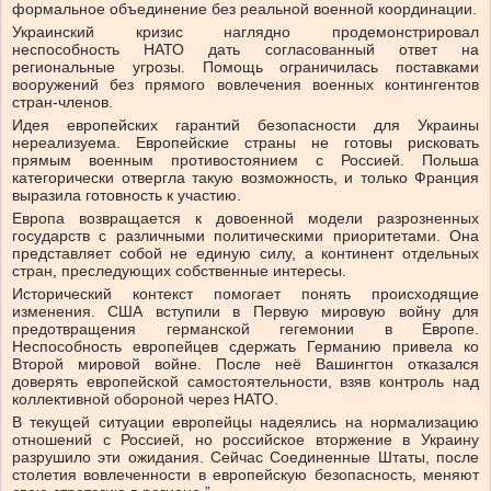
формальное объединение без реальной военной координации.
Украинский кризис наглядно продемонстрировал
неспособность НАТО дать согласованный ответ на
региональные угрозы. Помощь ограничилась поставками
вооружений без прямого вовлечения военных контингентов
стран-членов.
Идея европейских гарантий безопасности для Украины
нереализуема. Европейские страны не готовы рисковать
прямым военным противостоянием с Россией. Польша
категорически отвергла такую возможность, и только Франция
выразила готовность к участию.
Европа возвращается к довоенной модели разрозненных
государств с различными политическими приоритетами. Она
представляет собой не единую силу, а континент отдельных
стран, преследующих собственные интересы.
Исторический контекст помогает понять происходящие
изменения. США вступили в Первую мировую войну для
предотвращения германской гегемонии в Европе.
Неспособность европейцев сдержать Германию привела ко
Второй мировой войне. После неё Вашингтон отказался
доверять европейской самостоятельности, взяв контроль над
коллективной обороной через НАТО.
В текущей ситуации европейцы надеялись на нормализацию
отношений с Россией, но российское вторжение в Украину
разрушило эти ожидания. Сейчас Соединенные Штаты, после
столетия вовлеченности в европейскую безопасность, меняют