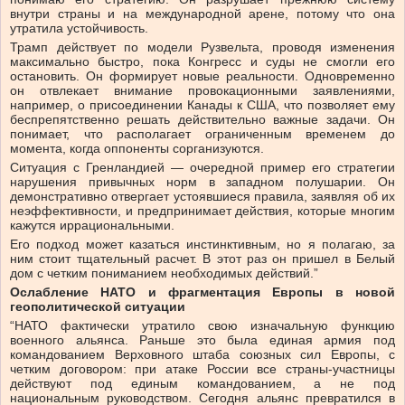
внутри страны и на международной арене, потому что она
утратила устойчивость.
Трамп действует по модели Рузвельта, проводя изменения
максимально быстро, пока Конгресс и суды не смогли его
остановить. Он формирует новые реальности. Одновременно
он отвлекает внимание провокационными заявлениями,
например, о присоединении Канады к США, что позволяет ему
беспрепятственно решать действительно важные задачи. Он
понимает, что располагает ограниченным временем до
момента, когда оппоненты сорганизуются.
Ситуация с Гренландией — очередной пример его стратегии
нарушения привычных норм в западном полушарии. Он
демонстративно отвергает устоявшиеся правила, заявляя об их
неэффективности, и предпринимает действия, которые многим
кажутся иррациональными.
Его подход может казаться инстинктивным, но я полагаю, за
ним стоит тщательный расчет. В этот раз он пришел в Белый
дом с четким пониманием необходимых действий.”
Ослабление НАТО и фрагментация Европы в новой
геополитической ситуации
“НАТО фактически утратило свою изначальную функцию
военного альянса. Раньше это была единая армия под
командованием Верховного штаба союзных сил Европы, с
четким договором: при атаке России все страны-участницы
действуют под единым командованием, а не под
национальным руководством. Сегодня альянс превратился в