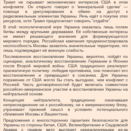
Трамп не скрывает экономических интересов США в этом
конфликте. Он открыто говорит о 'минеральной сделке' —
помощи в урегулировании в обмен на доступ к
редкоземельным элементам Украины. Речь идёт о покупке этих
ресурсов, хотя Трамп предпочитает говорить “отдайте”.
В этой геополитической игре Украина оказалась лишь полем
битвы между крупными державами. Её собственные интересы
не имеют решающего значения для формирующегося
мирового порядка. Российская кампания продемонстрировала
неспособность Москвы захватить значительные территории, что
лишь подтверждает её военную слабость.
Послевоенное восстановление Украины, вероятно, пойдёт по
сценарию, аналогичному восстановлению Германии и Японии
после Второй мировой войны. США традиционно реализуют
прагматичную политику: победив противника, они помогают его
восстановлению и превращают в союзника. Для Украины
поражение от США могло бы стать выгоднее, чем конфликт с
Россией. Часть договорённостей будет включать совместное
российско-американское участие в восстановлении Украины на
нейтральной основе.
Концепция нейтралитета, традиционно означавшая
неприсоединение ни к российскому, ни к американскому блоку,
утрачивает прежний смысл в условиях потенциального
сближения Москвы и Вашингтона.
Предложения о многосторонних гарантиях безопасности для
Украины со стороны Китая, США, Великобритании и Саудовской
Аравии с правом вето выглядят нереализуемыми из-за