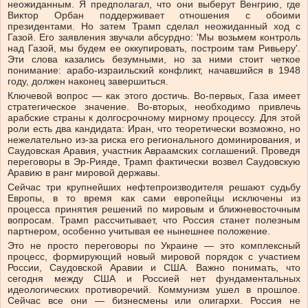
неожиданным. Я предполагал, что они выберут Венгрию, где
Виктор Орбан поддерживает отношения с обоими
президентами. Но затем Трамп сделал неожиданный ход с
Газой. Его заявления звучали абсурдно: 'Мы возьмем контроль
над Газой, мы будем ее оккупировать, построим там Ривьеру'.
Эти слова казались безумными, но за ними стоит четкое
понимание: арабо-израильский конфликт, начавшийся в 1948
году, должен наконец завершиться.
Ключевой вопрос — как этого достичь. Во-первых, Газа имеет
стратегическое значение. Во-вторых, необходимо привлечь
арабские страны к долгосрочному мирному процессу. Для этой
роли есть два кандидата: Иран, что теоретически возможно, но
нежелательно из-за риска его регионального доминирования, и
Саудовская Аравия, участник Авраамских соглашений. Проведя
переговоры в Эр-Рияде, Трамп фактически возвел Саудовскую
Аравию в ранг мировой державы.
Сейчас три крупнейших нефтепроизводителя решают судьбу
Европы, в то время как сами европейцы исключены из
процесса принятия решений по мировым и ближневосточным
вопросам. Трамп рассчитывает, что Россия станет полезным
партнером, особенно учитывая ее нынешнее положение.
Это не просто переговоры по Украине — это комплексный
процесс, формирующий новый мировой порядок с участием
России, Саудовской Аравии и США. Важно понимать, что
сегодня между США и Россией нет фундаментальных
идеологических противоречий. Коммунизм ушел в прошлое.
Сейчас все они — бизнесмены или олигархи. Россия не