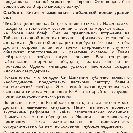
представляет военной угрозы для Европы. Этот вопрос был
решен еще во Вторую мировую войну.”
Слабость Китая и изменение глобальной конфигурации
сил
“Китай существенно слабее, чем принято считать. Их экономика
находится в плачевном состоянии, а военно-морская мощь —
не более чем блеф. Они не предприняли вторжение на
Тайвань по одной простой причине — физически не способны
это сделать. Десантной операции потребуется 10 часов, чтобы
достичь острова, а за это время американские спутники
обнаружат приготовления, и ракетные системы с Гуама
нейтрализуют любую такую попытку. Вся концепция
тайваньского вторжения абсурдна, поэтому оно и не
произошло. Однако китайцам удалось мастерски создать
иллюзию сверхдержавы.
Показательно, что сегодня Си Цзиньпин публично заявил о
необходимости предоставить частному сектору больше
экономической свободы. Это прямой вызов идеологическим
основам и системе управления КНР, на который он вынужден
пойти из-за экономических реалий.
Вопрос не в том, что Китай хочет делать, а в том, что он может
делать в нынешней ситуации. Пекин пытается провести
внутренние реформы и найти стратегических союзников.
Примечательно его обращение к Японии — историческому
противнику. Токио заинтересован в экономическом
сотрудничестве с Китаем, но сохраняет глубокое недоверие.
Современная система международных отношений — это 'мир