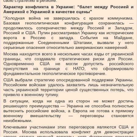
свою стратегию в регионе.”
Характер конфликта в Украине: “балет между Россией и
Америкой с Украиной в качестве сцены”
“Холодная война не завершилась с крахом коммунизма.
Базовая геополитическая конфигурация сохранилась —
продолжилось соперничество между Россией и Западом,
Россией и США. Путин рассматривал Украину как исторические
ворота в Россию с запада. События на Майдане,
поддержанные Соединенными Штатами, вызвали у него
серьезные опасения относительно американских намерений.
Москва находится всего в нескольких часах езды от украинской
границы, что создавало стратегические риски для России.
Одновременно США не могли допустить российского
присутствия на границе с НАТО, что сформировало
фундаментальное геополитическое противоречие.
США выбрали стратегию опосредованной поддержки Украины.
Российским войскам удалось захватить лишь незначительную
часть украинской территории ценой существенных потерь, что
привело к военному тупику.
В ситуации, когда ни одна из сторон не может достичь
решающего преимущества — Украина не способна полностью
вытеснить российские войска, а Европа не готова к прямому
военному вмешательству — переговоры становятся
неизбежными.
Ключевыми участниками этих переговоров являются США и
Россия. Москва использовала конфликт для демонстрации
своего статуса крупной державы, хотя фактически показала