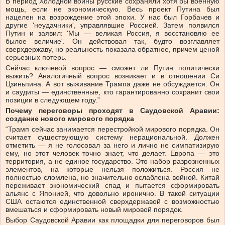
В период Холодной войны русские сохраняли хотя бы военную
мощь, если не экономическую. Весь проект Путина был
нацелен на возрождение этой эпохи. У нас был Горбачев и
другие 'неудачники', управлявшие Россией. Затем появился
Путин и заявил: 'Мы — великая Россия, я восстановлю ее
былое величие'. Он действовал так, будто возглавляет
сверхдержаву, но реальность показала обратное, причем ценой
серьезных потерь.
Сейчас ключевой вопрос — сможет ли Путин политически
выжить? Аналогичный вопрос возникает и в отношении Си
Цзиньпина. А вот выживание Трампа даже не обсуждается. Он
и саудиты — единственные, кто гарантированно сохранит свои
позиции в следующем году.”
Почему переговоры проходят в Саудовской Аравии:
создание нового мирового порядка
“Трамп сейчас занимается перестройкой мирового порядка. Он
считает существующую систему нерациональной. Должен
отметить — я не голосовал за него и лично не симпатизирую
ему, но этот человек точно знает, что делает. Европа — это
территория, а не единое государство. Это набор разрозненных
элементов, на которые нельзя положиться. Россия не
полностью сломлена, но значительно ослаблена войной. Китай
переживает экономический спад и пытается сформировать
альянс с Японией, что довольно иронично. В такой ситуации
США остаются единственной сверхдержавой с возможностью
вмешаться и сформировать новый мировой порядок.
Выбор Саудовской Аравии как площадки для переговоров был