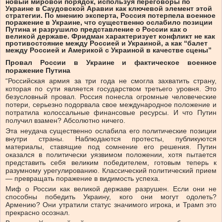
новый мировой порядок, используя переговоры по
Украине в Саудовской Аравии как ключевой элемент этой
стратегии. По мнению эксперта, Россия потерпела военное
поражение в Украине, что существенно ослабило позиции
Путина и разрушило представление о России как о
великой державе. Фридман характеризует конфликт не как
противостояние между Россией и Украиной, а как “балет
между Россией и Америкой с Украиной в качестве сцены”
Провал России в Украине и фактическое военное
поражение Путина
“Российская армия за три года не смогла захватить страну,
которая по сути является государством третьего уровня. Это
безусловный провал. Россия понесла огромные человеческие
потери, серьезно подорвала свое международное положение и
потратила колоссальные финансовые ресурсы. И что Путин
получил взамен? Абсолютно ничего.
Эта неудача существенно ослабила его политические позиции
внутри страны. Наблюдаются протесты, публикуются
материалы, ставящие под сомнение его решения. Путин
оказался в политически уязвимом положении, хотя пытается
представить себя великим победителем, готовым теперь к
разумному урегулированию. Классический политический прием
— превращать поражение в видимость успеха.
Миф о России как великой державе разрушен. Если они не
способны победить Украину, кого они могут одолеть?
Армению? Они утратили статус значимого игрока, и Трамп это
прекрасно осознал.