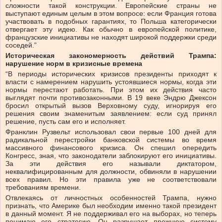
сложности такой конструкции. Европейские страны не
выступают единым целым в этом вопросе: если Франция готова
участвовать в подобных гарантиях, то Польша категорически
отвергает эту идею. Как обычно в европейской политике,
французские инициативы не находят широкой поддержки среди
соседей.”
Историческая закономерность действий Трампа:
нарушение норм в кризисные времена
“В периоды исторических кризисов президенты приходят к
власти с намерением нарушить устоявшиеся нормы, когда эти
нормы перестают работать. При этом их действия часто
выглядят почти противозаконными. В 19 веке Эндрю Джексон
бросил открытый вызов Верховному суду, игнорируя его
решения своим знаменитым заявлением: если суд принял
решение, пусть сам его и исполняет.
Франклин Рузвельт использовал свои первые 100 дней для
радикальной перестройки банковской системы во время
массивного финансового кризиса. Он спешил опередить
Конгресс, зная, что законодатели заблокируют его инициативы.
За эти действия его называли диктатором,
неквалифицированным для должности, обвиняли в нарушении
всех правил. Но эти правила уже не соответствовали
требованиям времени.
Отвлекаясь от личностных особенностей Трампа, нужно
признать, что Америке был необходим именно такой президент
в данный момент. Я не поддерживал его на выборах, но теперь
понимаю его стратегию. Он разрушает прежнюю систему