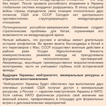
без якоря'. После провала российского вторжения в Украину
глобальная система координат разрушилась. В эпоху холодной
войны страны определяли свою позицию относительно двух
полюсов: США или СССР. Сегодня нет центрального
противостояния, структурирующего международные
отношения.
Потенциальное российско-американское сближение создает
стратегические проблемы для Китая, ограничивая его
возможности на международной арене.
Нельзя забывать, что русские и китайцы имеют длительную
историю конфликтов. Во время визита Киссинджера в Китай и
его переговоров с Мао, СССР осуществил военные действия в
районе реки Уссури. Идеологическая близость
коммунистических режимов никогда не преодолевала
фундаментальных геополитических противоречий.
Американцы, мыслящие преимущественно моралистическими
категориями, часто не учитывают глубины этой исторической
вражды.”
Будущее Украины: нейтралитет, минеральные ресурсы и
стратегия восстановления
“Нейтралитет Украины будет обеспечен при выполнении двух
ключевых условий: США получат доступ к минеральным
ресурсам, а Россия — гарантии невступления Украины в НАТО.
Хотя сейчас НАТО фактически утратило своё значение как
военный альянс, превратившись в площадку для формальных
встреч и дипломатических мероприятий.