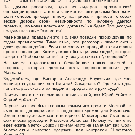
10?”, — отметил источник “ЭП” на условиях анонимности.
По другим рассказам, один из лидеров парламентской
оппозиции прямо в эти дни занимается интересным бизнесом.
Если человек приходит к нему на прием, и приносит с собой
веский доводы своей невиновности, то человеку даются
гарантии, что новая власть его “догонять” не будет. Процесс уже
получил название “амнистия”.
Мы не знаем, правда ли это. Но, зная повадки “любих друзів” по
годам премьерства Тимошенко, эти разговоры звучат очень
даже правдоподобно. Если они окажутся правдой, то эти факты
просто вопиющие. Каким должен быть цинизм людей, которые
говорят о “Небесной сотне”, и тут же устраивают “договоряк”?
Не менее подозрительно бездействие новых властей в
вопросах, которые должны стать первостепенными для
Майдана.
Задумайтесь, где Виктор и Александр Януковичи, где экс-
министр внутренних дел Виталий Захарченко? Где хоть одна
попытка разыскать этих людей и передать их в руки суда?
Почему никто не вспоминает таких людей, как Юрий Бойко и
Сергей Арбузов?
Первый из них был главным коммуникатором с Москвой, и
именно он договаривался о поддержке Кремля для Януковича.
Именно он густо замазан в историю с Межигорьем. Именно он
фактически руководил Киевской областью. Почему же никто не
едет искать маєток Бойко? Почему никто не замечает, как Юрий
Анатольевич пытается удержать под контролем “Нафтогаз
Украины”?