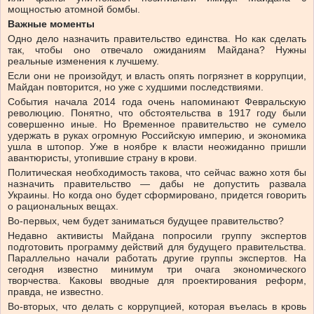
мощностью атомной бомбы.
Важные моменты
Одно дело назначить правительство единства. Но как сделать
так, чтобы оно отвечало ожиданиям Майдана? Нужны
реальные изменения к лучшему.
Если они не произойдут, и власть опять погрязнет в коррупции,
Майдан повторится, но уже с худшими последствиями.
События начала 2014 года очень напоминают Февральскую
революцию. Понятно, что обстоятельства в 1917 году были
совершенно иные. Но Временное правительство не сумело
удержать в руках огромную Российскую империю, и экономика
ушла в штопор. Уже в ноябре к власти неожиданно пришли
авантюристы, утопившие страну в крови.
Политическая необходимость такова, что сейчас важно хотя бы
назначить правительство — дабы не допустить развала
Украины. Но когда оно будет сформировано, придется говорить
о рациональных вещах.
Во-первых, чем будет заниматься будущее правительство?
Недавно активисты Майдана попросили группу экспертов
подготовить программу действий для будущего правительства.
Параллельно начали работать другие группы экспертов. На
сегодня известно минимум три очага экономического
творчества. Каковы вводные для проектирования реформ,
правда, не известно.
Во-вторых, что делать с коррупцией, которая въелась в кровь