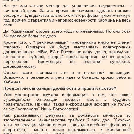
Но три или четыре месяца для управления государством —
ничтожный срок. За это время невозможно сделать никакие
реформы. Для действительно сложных реформ нужен минимум
год, причем с гарантиями неприкосновенности Кабмина на весь
срок.
Да, “камикадзе” скорее всего уйдут оплеванными. Но они хотя
бы сделают большое дело.
Кроме того, с “трехмесячными” чиновниками никто не станет
говорить. Олигархи не будут выстраивать долгосрочные
договоренности. МВФ, ЕС и Россия не дадут денег, потому что
не понятен субъект, который сидит напротив них за столом
переговоров. Временщик не является субъектом
договоренности.
Скорее всего, понимают это и в нынешней оппозиции.
Возможно, в реальности речь идет о больших сроках работы
Кабмина.
Продает ли оппозиция должности в правительстве?
Уже многократно звучала информация о том, что некие
руководители оппозиции продают места в будущем
правительстве. Причем, такая информация исходит не только
от экс-”регионала” Инны Богословской.
Как рассказывают депутаты, за должность министра во
второстепенном министерстве требуют 2 млн дол. “Сколько
хотят за ведущие министерства — доходов и сборов, финансов,
энергетики,— можно только догадываться. 5 миллионов?