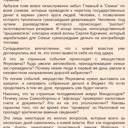
Арбузов тоже вовсе незаслуженно забыт. Главный в “Семье” по
всем схемам, которые приводили к перетоку государственных
денег в карман узкого круга людей. Человек, с позволения
которого произошла сумасшедшая девальвация. Чиновник, под
чутким руководством которого происходил “распил”
золотовалютных резервов. В конце концов, непосредственный
“крышеватель” олигарха новой волны Сергея Курченко, который
зарабатывал для Семьи сумасшедшие деньги на контрабанде
топлива.
Складывается впечатление, что с новой властью уже
договорились все те, кто хотел вывести себя из-под удара.
А что за странные события происходят с имуществом
Януковича? Куда увезли автомобили, принадлежавшие семье
экс-президента? Почему некие люди в первый же день увезли в
неизвестном направлении дорогой кабриолет?
По логике событий, имущество Януковича нужно выставить на
аукцион, и направить собранные деньги в бюджет. Но если
продолжать в том же духе, продавать уже будет нечего.
Наконец, что за странные телодвижения вокруг Миндоходов?
Почему силы Самообороны и “афганцы” проверяют налоговые
счета и документы? Кто их на это уполномочил? Каковы
гарантии того, что во время этих “проверок” из Налоговой не
пропадут критически важные сведения?
Это лишь некоторые из многих вопросов, которые всего за
несколько дней накопились к новой власти. Все эти подозрения
или факты уничтожают позитивный имидж Майдана с