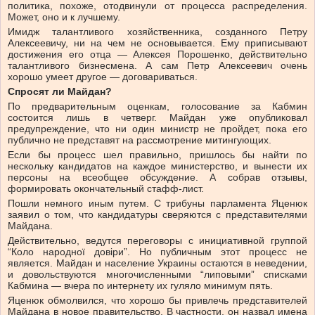
политика, похоже, отодвинули от процесса распределения.
Может, оно и к лучшему.
Имидж талантливого хозяйственника, созданного Петру
Алексеевичу, ни на чем не основывается. Ему приписывают
достижения его отца — Алексея Порошенко, действительно
талантливого бизнесмена. А сам Петр Алексеевич очень
хорошо умеет другое — договариваться.
Спросят ли Майдан?
По предварительным оценкам, голосование за Кабмин
состоится лишь в четверг. Майдан уже опубликовал
предупреждение, что ни один министр не пройдет, пока его
публично не представят на рассмотрение митингующих.
Если бы процесс шел правильно, пришлось бы найти по
нескольку кандидатов на каждое министерство, и вынести их
персоны на всеобщее обсуждение. А собрав отзывы,
формировать окончательный стафф-лист.
Пошли немного иным путем. С трибуны парламента Яценюк
заявил о том, что кандидатуры сверяются с представителями
Майдана.
Действительно, ведутся переговоры с инициативной группой
“Коло народної довіри”. Но публичным этот процесс не
является. Майдан и население Украины остаются в неведении,
и довольствуются многочисленными “липовыми” списками
Кабмина — вчера по интернету их гуляло минимум пять.
Яценюк обмолвился, что хорошо бы привлечь представителей
Майдана в новое правительство. В частности, он назвал имена