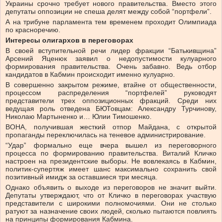
Украины срочно требует нового правительства. Вместо этого
депутаты оппозиции не спеша делят между собой “портфели”.
А на трибуне парламента тем временем проходит Олимпиада
по красноречию.
Интересы олигархов в переговорах
В своей вступительной речи лидер фракции “Батькивщина”
Арсений Яценюк заявил о недопустимости кулуарного
формирования правительства. Очень забавно. Ведь отбор
кандидатов в Кабмин происходит именно кулуарно.
В совершенно закрытом режиме, втайне от общественности,
процессом распределения “портфелей” руководят
представители трех оппозиционных фракций. Среди них
ведущая роль отведена БЮТовцам: Александру Турчинову,
Николаю Мартыненко и… Юлии Тимошенко.
ВОНА, получившая жесткий отпор Майдана, с открытой
пропаганды переключилась на теневое администрирование.
“Удар” формально еще вчера вышел из переговорного
процесса по формированию правительства. Виталий Кличко
настроен на президентские выборы. Не вовлекаясь в Кабмин,
политик-супертяж имеет шанс максимально сохранить свой
позитивный имидж за оставшиеся три месяца.
Однако объявить о выходе из переговоров не значит выйти.
Депутаты утверждают, что от Кличко в переговорах участвую
представители с широкими полномочиями. Они не столько
ратуют за назначение своих людей, сколько пытаются повлиять
на принципы формирования Кабмина.