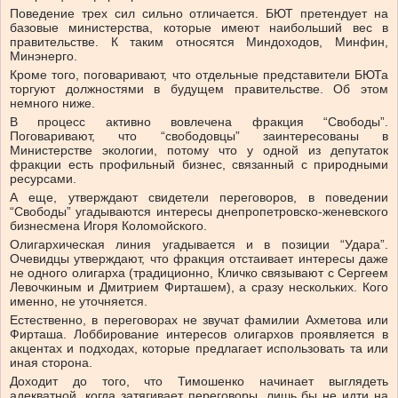
Поведение трех сил сильно отличается. БЮТ претендует на
базовые министерства, которые имеют наибольший вес в
правительстве. К таким относятся Миндоходов, Минфин,
Минэнерго.
Кроме того, поговаривают, что отдельные представители БЮТа
торгуют должностями в будущем правительстве. Об этом
немного ниже.
В процесс активно вовлечена фракция “Свободы”.
Поговаривают, что “свободовцы” заинтересованы в
Министерстве экологии, потому что у одной из депутаток
фракции есть профильный бизнес, связанный с природными
ресурсами.
А еще, утверждают свидетели переговоров, в поведении
“Свободы” угадываются интересы днепропетровско-женевского
бизнесмена Игоря Коломойского.
Олигархическая линия угадывается и в позиции “Удара”.
Очевидцы утверждают, что фракция отстаивает интересы даже
не одного олигарха (традиционно, Кличко связывают с Сергеем
Левочкиным и Дмитрием Фирташем), а сразу нескольких. Кого
именно, не уточняется.
Естественно, в переговорах не звучат фамилии Ахметова или
Фирташа. Лоббирование интересов олигархов проявляется в
акцентах и подходах, которые предлагает использовать та или
иная сторона.
Доходит до того, что Тимошенко начинает выглядеть
адекватной, когда затягивает переговоры, лишь бы не идти на