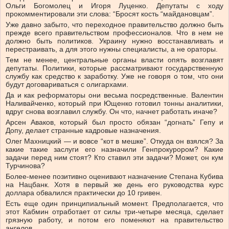
Ольги Богомолец и Игоря Луценко. Депутаты с ходу
прокомментировали эти слова: “Бросят кость “майдановцам”.
Уже давно забыто, что переходное правительство должно быть
прежде всего правительством профессионалов. Что в нем не
должно быть политиков. Украину нужно восстанавливать и
перестраивать, а для этого нужны специалисты, а не ораторы.
Тем не менее, центральные органы власти опять возглавят
депутаты. Политики, которые рассматривают государственную
службу как средство к заработку. Уже не говоря о том, что они
будут договариваться с олигархами.
Да и как реформаторы они весьма посредственные. Валентин
Наливайченко, который при Ющенко готовил тонны аналитики,
вдруг снова возглавил службу. Он что, начнет работать иначе?
Арсен Аваков, который был просто обязан “догнать” Гепу и
Допу, делает странные кадровые назначения.
Олег Махницкий — и вовсе “кот в мешке”. Откуда он взялся? За
какие такие заслуги его назначили Генпрокурором? Какие
задачи перед ним стоят? Кто ставил эти задачи? Может, он кум
Турчинова?
Более-менее позитивно оценивают назначение Степана Кубива
на Нацбанк. Хотя в первый же день его руководства курс
доллара обвалился практически до 10 гривен.
Есть еще один принципиальный момент. Предполагается, что
этот Кабмин отработает от силы три-четыре месяца, сделает
грязную работу, и потом его поменяют на правительство
ангелов.