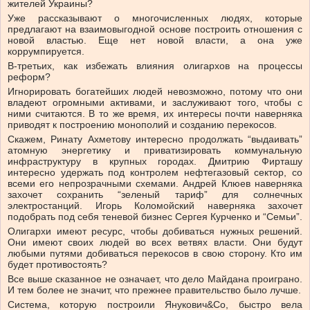
жителей Украины?
Уже рассказывают о многочисленных людях, которые
предлагают на взаимовыгодной основе построить отношения с
новой властью. Еще нет новой власти, а она уже
коррумпируется.
В-третьих, как избежать влияния олигархов на процессы
реформ?
Игнорировать богатейших людей невозможно, потому что они
владеют огромными активами, и заслуживают того, чтобы с
ними считаются. В то же время, их интересы почти наверняка
приводят к построению монополий и созданию перекосов.
Скажем, Ринату Ахметову интересно продолжать “выдаивать”
атомную энергетику и приватизировать коммунальную
инфраструктуру в крупных городах. Дмитрию Фирташу
интересно удержать под контролем нефтегазовый сектор, со
всеми его непрозрачными схемами. Андрей Клюев наверняка
захочет сохранить “зеленый тариф” для солнечных
электростанций. Игорь Коломойский наверняка захочет
подобрать под себя теневой бизнес Сергея Курченко и “Семьи”.
Олигархи имеют ресурс, чтобы добиваться нужных решений.
Они имеют своих людей во всех ветвях власти. Они будут
любыми путями добиваться перекосов в свою сторону. Кто им
будет противостоять?
Все выше сказанное не означает, что дело Майдана проиграно.
И тем более не значит, что прежнее правительство было лучше.
Система, которую построили Янукович&Co, быстро вела