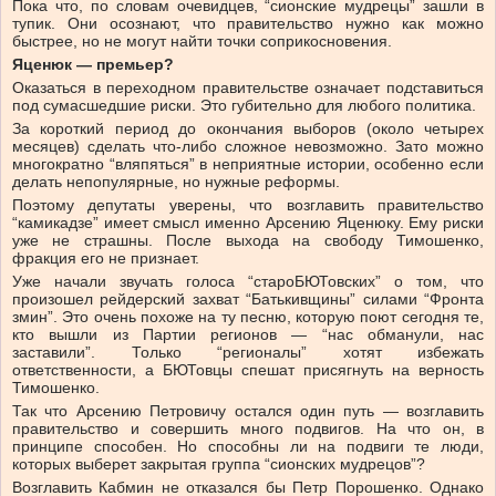
Пока что, по словам очевидцев, “сионские мудрецы” зашли в
тупик. Они осознают, что правительство нужно как можно
быстрее, но не могут найти точки соприкосновения.
Яценюк — премьер?
Оказаться в переходном правительстве означает подставиться
под сумасшедшие риски. Это губительно для любого политика.
За короткий период до окончания выборов (около четырех
месяцев) сделать что-либо сложное невозможно. Зато можно
многократно “вляпяться” в неприятные истории, особенно если
делать непопулярные, но нужные реформы.
Поэтому депутаты уверены, что возглавить правительство
“камикадзе” имеет смысл именно Арсению Яценюку. Ему риски
уже не страшны. После выхода на свободу Тимошенко,
фракция его не признает.
Уже начали звучать голоса “староБЮТовских” о том, что
произошел рейдерский захват “Батькивщины” силами “Фронта
змин”. Это очень похоже на ту песню, которую поют сегодня те,
кто вышли из Партии регионов — “нас обманули, нас
заставили”. Только “регионалы” хотят избежать
ответственности, а БЮТовцы спешат присягнуть на верность
Тимошенко.
Так что Арсению Петровичу остался один путь — возглавить
правительство и совершить много подвигов. На что он, в
принципе способен. Но способны ли на подвиги те люди,
которых выберет закрытая группа “сионских мудрецов”?
Возглавить Кабмин не отказался бы Петр Порошенко. Однако