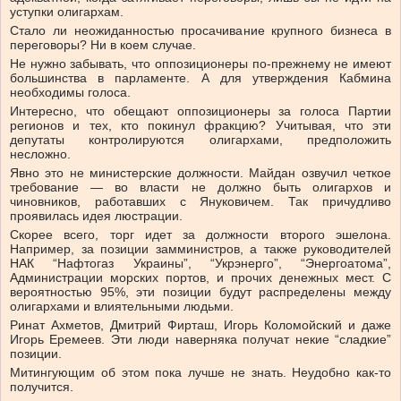
уступки олигархам.
Стало ли неожиданностью просачивание крупного бизнеса в
переговоры? Ни в коем случае.
Не нужно забывать, что оппозиционеры по-прежнему не имеют
большинства в парламенте. А для утверждения Кабмина
необходимы голоса.
Интересно, что обещают оппозиционеры за голоса Партии
регионов и тех, кто покинул фракцию? Учитывая, что эти
депутаты контролируются олигархами, предположить
несложно.
Явно это не министерские должности. Майдан озвучил четкое
требование — во власти не должно быть олигархов и
чиновников, работавших с Януковичем. Так причудливо
проявилась идея люстрации.
Скорее всего, торг идет за должности второго эшелона.
Например, за позиции замминистров, а также руководителей
НАК “Нафтогаз Украины”, “Укрэнерго”, “Энергоатома”,
Администрации морских портов, и прочих денежных мест. С
вероятностью 95%, эти позиции будут распределены между
олигархами и влиятельными людьми.
Ринат Ахметов, Дмитрий Фирташ, Игорь Коломойский и даже
Игорь Еремеев. Эти люди наверняка получат некие “сладкие”
позиции.
Митингующим об этом пока лучше не знать. Неудобно как-то
получится.