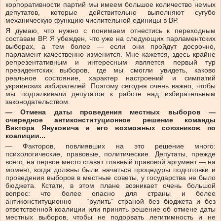
корпоративности партий мы имеем большое количество немых
депутатов, которые действительно выполняют сугубо
механическую функцию числительной единицы в ВР.
Я думаю, что нужно с понимаем отнестись к переходным
составам ВР. Я убежден, что уже на следующих парламентских
выборах, а тем более — если они пройдут досрочно,
парламент качественно изменится. Мне кажется, здесь крайне
репрезентативным и интересным является первый тур
президентских выборов, где мы смогли увидеть, каково
реальное состояние, характер настроений и симпатий
украинских избирателей. Поэтому сегодня очень важно, чтобы
мы подталкивали депутатов к работе над избирательным
законодательством.
— Отмена даты проведения местных выборов —
очередное антиконституционное решение команды
Виктора Януковича и его возможных союзников по
коалиции...
— Факторов, повлиявших на это решение много:
психологические, правовые, политические. Депутаты, прежде
всего, на первое место ставят главный правовой аргумент — на
момент, когда должны были начаться процедуры подготовки и
проведения выборов в местные советы, у государства не было
бюджета. Кстати, в этом плане возникает очень большой
вопрос: что более опасно для страны и более
антиконституционно — “рулить” страной без бюджета и без
ответственной коалиции или принять решение об отмене даты
местных выборов, чтобы не подорвать легитимность и не