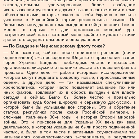
законодательном урегулировании, более свободном
использовании русского и других языков в соответствии с теми
обязательствами, которые взяла на себя Украина в связи с
участием в Европейской хартии региональных языков. По
большому счету, данная тема выеденного яйца не стоит. Тем не
менее, в первые же дни организован мощный ура-
патриотический накат, который меня крайне смущает с точки
зрения его содержательности и оправданности.
— По Бандере и Черноморскому флоту тоже?
— Мне кажется, сейчас, после принятого решения (почти
единоличного) экс-президентом Ющенко о присвоении звания
Героя Украины Бандере, необходимо честно и правильно
организовать дискуссию о политике власти в отношении фактов
прошлого. Одно дело — работа историков, исследователей,
которые могут предлагать обществу новые, переосмысленные
оценки, а другое дело — так называемая спекулятивная
хронополитика, которая часто подменяет значение тех или
иных фактов, вовлекает их в оборот, выгодный для власти
сегодня и сейчас. Было бы более честно и правильно
организовать куда более широкую и серьезную дискуссию, в
которой были бы услышаны все стороны. Это и обретение
статуса республики после краха Российской империи, и
сложные, трагичные 30-е годы, и история Второй мировой
войны. Это и присвоение для Украины XX века как века
деятельного, в котором украинцы не были просто подчиненной
частью, а были, в том числе и активными соучастниками так
называемого социалистического эксперимента, в результате