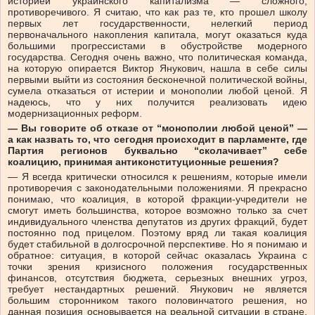
историей украинского капитализма — сложного,
противоречивого. Я считаю, что как раз те, кто прошел школу
первых лет государственности, нелегкий период
первоначального накопления капитала, могут оказаться куда
большими прогрессистами в обустройстве модерного
государства. Сегодня очень важно, что политическая команда,
на которую опирается Виктор Янукович, нашла в себе силы
первыми выйти из состояния бесконечной политической войны,
сумела отказаться от истерии и монополии любой ценой. Я
надеюсь, что у них получится реализовать идею
модернизационных реформ.
— Вы говорите об отказе от “монополии любой ценой” —
а как назвать то, что сегодня происходит в парламенте, где
Партия регионов буквально “сколачивает” себе
коалицию, принимая антиконституционные решения?
— Я всегда критически относился к решениям, которые имели
противоречия с законодательными положениями. Я прекрасно
понимаю, что коалиция, в которой фракции-учредители не
смогут иметь большинства, которое возможно только за счет
индивидуального членства депутатов из других фракций, будет
постоянно под прицелом. Поэтому вряд ли такая коалиция
будет стабильной в долгосрочной перспективе. Но я понимаю и
обратное: ситуация, в которой сейчас оказалась Украина с
точки зрения кризисного положения государственных
финансов, отсутствия бюджета, серьезных внешних угроз,
требует нестандартных решений. Янукович не является
большим сторонником такого половинчатого решения, но
данная позиция основывается на реальной ситуации в стране.