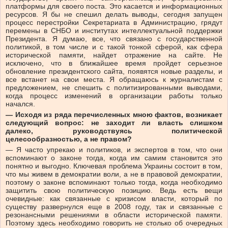
платформы для своего поста. Это касается и информационных
ресурсов. Я бы не спешил делать выводы, сегодня запущен
процесс перестройки Секретариата в Администрацию, грядут
перемены в СНБО и институтах интеллектуальной поддержки
Президента. Я думаю, все, что связано с государственной
политикой, в том числе и с такой тонкой сферой, как сфера
исторической памяти, найдет отражение на сайте. Не
исключено, что в ближайшее время пройдет серьезное
обновление президентского сайта, появятся новые разделы, и
все встанет на свои места. Я обращаюсь к журналистам с
предложением, не спешить с политизированными выводами,
когда процесс изменений в организации работы только
начался.
— Исходя из ряда перечисленных мною фактов, возникает
следующий вопрос: не заходит ли власть слишком
далеко, руководствуясь политической
целесообразностью, а не правом?
— Я часто упрекаю и политиков, и экспертов в том, что они
вспоминают о законе тогда, когда им самим становится это
понятно и выгодно. Ключевая проблема Украины состоит в том,
что мы живем в демократии воли, а не в правовой демократии,
поэтому о законе вспоминают только тогда, когда необходимо
защитить свою политическую позицию. Ведь есть вещи
очевидные: как связанные с кризисом власти, который по
существу развернулся еще в 2008 году, так и связанные с
резонансными решениями в области исторической памяти.
Поэтому здесь необходимо говорить не столько об очередных