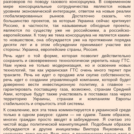
разговоров по поводу газового консорциума. В современном
мире консорциальные сотрудничества являются новым
уровнем экономической интеграции, ответом на новые реалии
глобализированных рынков. Достаточно сказать, что
большинство проектов, за которые Украина сейчас критикует
Россию, в частности, так называемые обходные проекты,
являются по существу уже не российскими, а российско-
европейскими. К тому же тема консорциума не является каким-
то новшеством, она обсуждается уже на протяжении порядка
десяти лет и в этом обсуждении принимают участие все
стороны: Украина, европейские страны, Россия.
Речь идет о той форме, которая позволит действительно
сохранить и своевременно технологически укрепить нашу ГТС.
Нам нужна не только модернизация, но и освоение новых
технологий, так как украинская ГТС очень много теряет при
транзите. Речь не идет о продаже или скупке собственности,
речь идет о создании управляющей компании, которой будет
доверенно вести инвестиционную политику, а главное —
гарантировать поставщику газа, возможно, странам Средней
Азии, которые будут также участвовать в поставках газа через
территорию Украины, странам и компаниям Европы
стабильность и открытость этой системы.
К сожалению, вся эта тема комментируется в украинской среде
только в одном ракурсе: сдаем — не сдаем. Таким образом,
многих граждан просто вводят в заблуждение. Я считаю это
чистой воды политической манипуляцией. Подобным образом
обсуждаются и другие инициативы Виктора Януковича. В
частности, тема языка. Ведь речь в практическом плане идет о