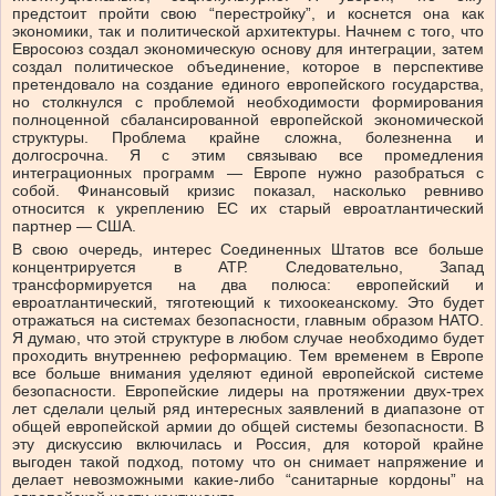
предстоит пройти свою “перестройку”, и коснется она как
экономики, так и политической архитектуры. Начнем с того, что
Евросоюз создал экономическую основу для интеграции, затем
создал политическое объединение, которое в перспективе
претендовало на создание единого европейского государства,
но столкнулся с проблемой необходимости формирования
полноценной сбалансированной европейской экономической
структуры. Проблема крайне сложна, болезненна и
долгосрочна. Я с этим связываю все промедления
интеграционных программ — Европе нужно разобраться с
собой. Финансовый кризис показал, насколько ревниво
относится к укреплению ЕС их старый евроатлантический
партнер — США.
В свою очередь, интерес Соединенных Штатов все больше
концентрируется в АТР. Следовательно, Запад
трансформируется на два полюса: европейский и
евроатлантический, тяготеющий к тихоокеанскому. Это будет
отражаться на системах безопасности, главным образом НАТО.
Я думаю, что этой структуре в любом случае необходимо будет
проходить внутреннею реформацию. Тем временем в Европе
все больше внимания уделяют единой европейской системе
безопасности. Европейские лидеры на протяжении двух-трех
лет сделали целый ряд интересных заявлений в диапазоне от
общей европейской армии до общей системы безопасности. В
эту дискуссию включилась и Россия, для которой крайне
выгоден такой подход, потому что он снимает напряжение и
делает невозможными какие-либо “санитарные кордоны” на