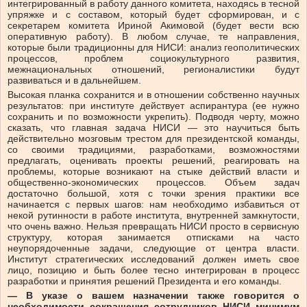
интегрированный в работу данного комитета, находясь в тесной
упряжке и с составом, который будет сформирован, и с
секретарем комитета Ириной Акимовой (будет вести всю
оперативную работу). В любом случае, те направления,
которые были традиционны для НИСИ: анализ геополитических
процессов, проблем социокультурного развития,
межнациональных отношений, регионалистики будут
развиваться и в дальнейшем.
Высокая планка сохранится и в отношении собственно научных
результатов: при институте действует аспирантура (ее нужно
сохранить и по возможности укрепить). Подводя черту, можно
сказать, что главная задача НИСИ — это научиться быть
действительно мозговым трестом для президентской команды,
со своими традициями, разработками, возможностями
предлагать, оценивать проекты решений, реагировать на
проблемы, которые возникают на стыке действий власти и
общественно-экономических процессов. Объем задач
достаточно большой, хотя с точки зрения практики все
начинается с первых шагов: нам необходимо избавиться от
некой рутинности в работе института, внутренней замкнутости,
что очень важно. Нельзя превращать НИСИ просто в сервисную
структуру, которая занимается отписками на часто
неупорядоченные задачи, следующие от центра власти.
Институт стратегических исследований должен иметь свое
лицо, позицию и быть более тесно интегрирован в процесс
разработки и принятия решений Президента и его команды.
— В указе о вашем назначении также говорится о
необходимости сокращения сотрудников НИСИ минимум