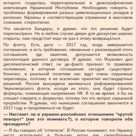
которого создалась территориальная и демографическая
композиция Украинской Республики. Необходимо говорить о
проблемах формирования разных цивилизационных укладов в
регионах Украины и соответствующем отражении в массовом
сознании, стереотипах.
Что касается Бандеры, я думаю, что это решение будет
пересмотрено. Но в любом случае двери для дискуссии широко
открыты, нам предстоит еще не раз к этому возвращаться.
По флоту. Есть дата — 2017 год, когда завершается
соглашение, и есть требования, связанные с реализацией этого
соглашения, где, заметим, допускается возможность
пролонгации данного договора. Я думаю, что Янукович дал
дипломатический ответ, он де-факто признал то правовое
положение, в котором соглашение сегодня существует.
Конечно, в реальной политике нас ждут очень серьезные
переговоры, поэтому я не исключаю принятия нестандартных
решений. Россия вынуждена заниматься реформированием
Черноморского флота, исходя из этого, она будет строить
формулы, снимающие напряжение ЧФ. В то же время, я бы не
спешил говорить о формулах, потому что это вопрос серьезной
проработки. Я думаю, что нынешнее соглашение закончится в
2017 году и продлеваться не будет.
— Настанет ли в украино-российских отношениях “крутой
поворот” (как это понимать?), о котором говорили оба
президента?
— Я бы говорил об “оттепели”. В России понимают, что Украину
часто используют в больших играх как своеобразный