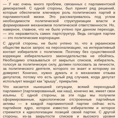
— У нас очень много проблем, связанных с парламентской
демократией. С одной стороны, был принят ряд решений,
которые обеспечили ключевую роль политических партий в
парламентской жизни. Это рассматривалось под углом
необходимости политической структуризации власти и
формирования механизмов политической ответственности. Но,
наверное, главное, что не было учтено при данном переходе,
— это неразвитость самих партструктур. Ведь сегодня партии
— это политические корпорации.
С другой стороны, не было учтено то, что в украинском
обществе высок запрос на персонализацию, на интерактивный
контакт избирателя с политиком. Поэтому без существенной
коррекции избирательного законодательства не обойтись.
Необходимо отказываться от закрытых списков, избиратель,
голосуя за политическую силу, должен голосовать за личности,
за политического деятеля, которого он знает и которому он
доверяет. Конечно, нужно думать и о механизме отзыва
депутатов, потому что есть целый ряд случаев, когда депутат
использует мандат как “крышу”, прикрытие.
Что касается нынешней ситуации, всякий переходный
парламент (партизированный, как наш), конечно же, имеет свои
изъяны. С одной стороны, за эти годы мы получили
сформированные, идеологически отстроенные партийные
активы — в каждой парламентской партии сейчас есть
партийное ядро, которое известно избирателям и которое
стремится к идеологизации позиций своей партии. С другой
стороны, из-за закрытости списков и высокого уровня