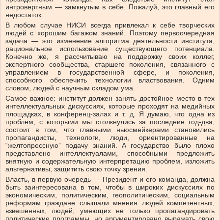
интровертным — замкнутым в себе. Пожалуй, это главный его
недостаток.
В любом случае НИСИ всегда привлекал к себе творческих
людей с хорошим багажом знаний. Поэтому первоочередная
задача — это изменение алгоритма деятельности института,
рациональное использование существующего потенциала.
Конечно же, я рассчитываю на поддержку своих коллег,
экспертного сообщества, старшего поколения, связанного с
управлением в государственной сфере, и поколения,
способного обеспечить технологии властвования. Одним
словом, людей с научным складом ума.
Самое важное: институт должен занять достойное место в тех
интеллектуальных дискуссиях, которые проходят на медийных
площадках, в конференц-залах и т. д. Я думаю, что одна из
проблем, с которыми мы столкнулись за последние год-два,
состоит в том, что главными ньюсмейкерами становились
пропагандисты, технологи, люди, ориентированные на
“желтопрессную” подачу знаний. А государство было плохо
представлено интеллектуалами, способными предложить
внятную и содержательную интерпретацию проблем, изложить
альтернативы, защитить свою точку зрения.
Власть, в первую очередь — Президент и его команда, должна
быть заинтересована в том, чтобы в широких дискуссиях по
экономическим, политическим, геополитическим, социальным
реформам граждане слышали мнения людей компетентных,
взвешенных, людей, умеющих не только пропагандировать
политические программы, но аргументировано выражать свою