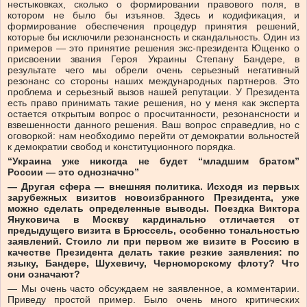
нестыковках, сколько о формировании правового поля, в
котором не было бы изъянов. Здесь и кодификация, и
формирование обеспечения процедур принятия решений,
которые бы исключили резонансность и скандальность. Один из
примеров — это принятие решения экс-президента Ющенко о
присвоении звания Героя Украины Степану Бандере, в
результате чего мы обрели очень серьезный негативный
резонанс со стороны наших международных партнеров. Это
проблема и серьезный вызов нашей репутации. У Президента
есть право принимать такие решения, но у меня как эксперта
остается открытым вопрос о просчитанности, резонансности и
взвешенности данного решения. Ваш вопрос справедлив, но с
оговоркой: нам необходимо перейти от демократии вольностей
к демократии свобод и конституционного порядка.
“Украина уже никогда не будет “младшим братом”
России — это однозначно”
— Другая сфера — внешняя политика. Исходя из первых
зарубежных визитов новоизбранного Президента, уже
можно сделать определенные выводы. Поездка Виктора
Януковича в Москву кардинально отличается от
предыдущего визита в Брюссель, особенно тональностью
заявлений. Стоило ли при первом же визите в Россию в
качестве Президента делать такие резкие заявления: по
языку, Бандере, Шухевичу, Черноморскому флоту? Что
они означают?
— Мы очень часто обсуждаем не заявленное, а комментарии.
Приведу простой пример. Было очень много критических