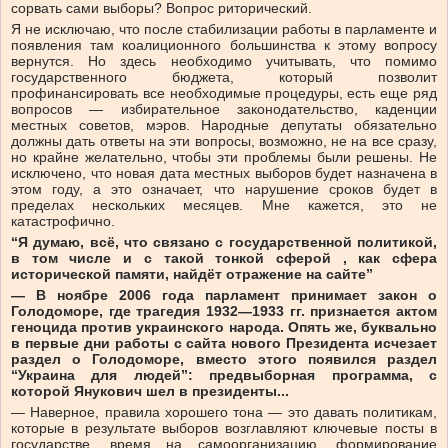
сорвать сами выборы? Вопрос риторический.
Я не исключаю, что после стабилизации работы в парламенте и
появления там коалиционного большинства к этому вопросу
вернутся. Но здесь необходимо учитывать, что помимо
государственного бюджета, который позволит
профинансировать все необходимые процедуры, есть еще ряд
вопросов — избирательное законодательство, каденции
местных советов, мэров. Народные депутаты обязательно
должны дать ответы на эти вопросы, возможно, не на все сразу,
но крайне желательно, чтобы эти проблемы были решены. Не
исключено, что новая дата местных выборов будет назначена в
этом году, а это означает, что нарушение сроков будет в
пределах нескольких месяцев. Мне кажется, это не
катастрофично.
“Я думаю, всё, что связано с государственной политикой,
в том числе и с такой тонкой сферой , как сфера
исторической памяти, найдёт отражение на сайте”
— В ноябре 2006 года парламент принимает закон о
Голодоморе, где трагедия 1932—1933 гг. признается актом
геноцида против украинского народа. Опять же, буквально
в первые дни работы с сайта нового Президента исчезает
раздел о Голодоморе, вместо этого появился раздел
“Украина для людей”: предвыборная программа, с
которой Янукович шел в президенты...
— Наверное, правила хорошего тона — это давать политикам,
которые в результате выборов возглавляют ключевые посты в
государстве, время на самоорганизацию, формирование