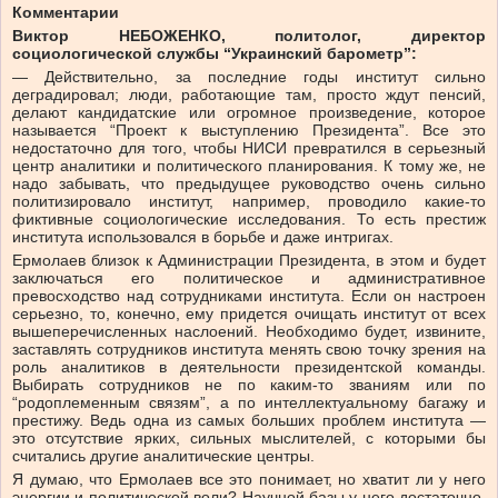
Комментарии
Виктор НЕБОЖЕНКО, политолог, директор
социологической службы “Украинский барометр”:
— Действительно, за последние годы институт сильно
деградировал; люди, работающие там, просто ждут пенсий,
делают кандидатские или огромное произведение, которое
называется “Проект к выступлению Президента”. Все это
недостаточно для того, чтобы НИСИ превратился в серьезный
центр аналитики и политического планирования. К тому же, не
надо забывать, что предыдущее руководство очень сильно
политизировало институт, например, проводило какие-то
фиктивные социологические исследования. То есть престиж
института использовался в борьбе и даже интригах.
Ермолаев близок к Администрации Президента, в этом и будет
заключаться его политическое и административное
превосходство над сотрудниками института. Если он настроен
серьезно, то, конечно, ему придется очищать институт от всех
вышеперечисленных наслоений. Необходимо будет, извините,
заставлять сотрудников института менять свою точку зрения на
роль аналитиков в деятельности президентской команды.
Выбирать сотрудников не по каким-то званиям или по
“родоплеменным связям”, а по интеллектуальному багажу и
престижу. Ведь одна из самых больших проблем института —
это отсутствие ярких, сильных мыслителей, с которыми бы
считались другие аналитические центры.
Я думаю, что Ермолаев все это понимает, но хватит ли у него
энергии и политической воли? Научной базы у него достаточно,