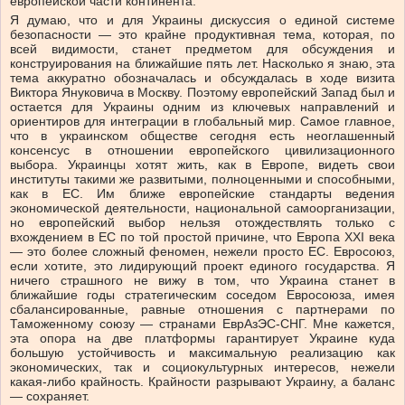
европейской части континента.
Я думаю, что и для Украины дискуссия о единой системе
безопасности — это крайне продуктивная тема, которая, по
всей видимости, станет предметом для обсуждения и
конструирования на ближайшие пять лет. Насколько я знаю, эта
тема аккуратно обозначалась и обсуждалась в ходе визита
Виктора Януковича в Москву. Поэтому европейский Запад был и
остается для Украины одним из ключевых направлений и
ориентиров для интеграции в глобальный мир. Самое главное,
что в украинском обществе сегодня есть неоглашенный
консенсус в отношении европейского цивилизационного
выбора. Украинцы хотят жить, как в Европе, видеть свои
институты такими же развитыми, полноценными и способными,
как в ЕС. Им ближе европейские стандарты ведения
экономической деятельности, национальной самоорганизации,
но европейский выбор нельзя отождествлять только с
вхождением в ЕС по той простой причине, что Европа XXI века
— это более сложный феномен, нежели просто ЕС. Евросоюз,
если хотите, это лидирующий проект единого государства. Я
ничего страшного не вижу в том, что Украина станет в
ближайшие годы стратегическим соседом Евросоюза, имея
сбалансированные, равные отношения с партнерами по
Таможенному союзу — странами ЕврАзЭС-СНГ. Мне кажется,
эта опора на две платформы гарантирует Украине куда
большую устойчивость и максимальную реализацию как
экономических, так и социокультурных интересов, нежели
какая-либо крайность. Крайности разрывают Украину, а баланс
— сохраняет.