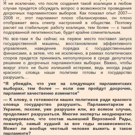
Я не исключаю, что после создания такой коалиции в любом
случае придется обсуждать вопрос о возможности проведения
досрочных парламентских выборов. Как показал опыт 2007—
2008 гг., этот парламент плохо сбалансирован, он плохо
отображает весь спектр настроений в обществе. Поэтому
расчет на стабильную работу коалиции, тем более — с такой
подорванной легитимностью, будет крайне сомнительным.
Но все-таки я бы сейчас на первое место поставил запуск
государственной машины, восстановление эффективного
управления, наведение порядка с государственными
финансами, а затем, что не исключено, в рамках политических
споров придется принимать непопулярное в среде депутатов
решение о досрочных парламентских выборах. Важно, чтобы
вокруг этого не было излишней истерики, ведь иногда ради
красного словца наши политики готовы и государство
разрушить...
“Я убеждён, что уже на следующих парламентских
выборах, тем более — если они пройдут досрочно,
парламент качественно изменится”
— К слову, о готовности наших политиков ради красного
словца государство разрушить. Парламентаризм в
Украине, похоже, уже разрушен или, во всяком случае,
продолжает разрушаться. Многие эксперты неоднократно
подчеркивали, что состав нынешней Верховной Рады,
пожалуй, самый худший за все годы независимости.
Может ли вообще честный человек выжить в таком
парламенте?