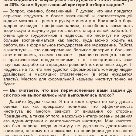
на 20%. Каким будет главный критерий отбора кадров?
— Вопрос, конечно, болезненный. Я думаю, что нам придется
серьезно подумать о более взвешенной и соответствующей
задаче мозгового треста структуре института. Критерий отбора
кадров очевиден: профессионализм, способность совмещать
творческую и научную деятельности с оперативной работой. Я
очень ценю трудоголиков и надеюсь, что институт не будет
больше восприниматься как место, куда можно ходить на
работу, как в формальное государственное учреждение. Работа
в институте — это одновременно большое доверие и большая
ответственность, а самое главное — умение совмещать знания
с практическими предложениями, т. е. конвертировать свои
научные разработки в процессе решений тех или иных задач. Я
надеюсь на то, что мне удастся сформировать команду людей
драйвовых и мыслящих стратегически (в этом нуждается
власть). Местом для формальной карьеры институт точно не
будет.
— Вы считаете, что все перечисленные вами задачи до
сих пор не выполнялись или выполнялись плохо?
— Давайте будем честны. Я ни в коем случае не хочу давать
оценки, так как прекрасно понимаю, что эффективность
института во многом зависит от внимания со стороны
Президента, а также от того, насколько интегрированы решения
его администрации с деятельностью института. Мне кажется,
что был период, когда институту не уделялось достаточного
внимания, поэтому он и оказался на периферии деятельности
президентской команды. Как следствие институт стал