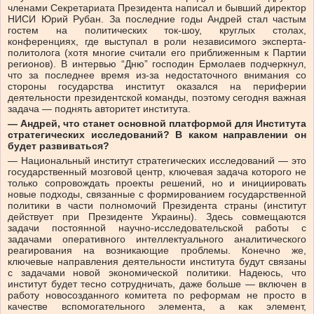
членами Секретариата Президента написал и бывший директор
НИСИ Юрий Рубан. За последние годы Андрей стал частым
гостем на политических ток-шоу, круглых столах,
конференциях, где выступал в роли независимого эксперта-
политолога (хотя многие считали его приближенным к Партии
регионов). В интервью “Дню” господин Ермолаев подчеркнул,
что за последнее время из-за недостаточного внимания со
стороны государства институт оказался на периферии
деятельности президентской команды, поэтому сегодня важная
задача — поднять авторитет института.
— Андрей, что станет основной платформой для Института
стратегических исследований? В каком направлении он
будет развиваться?
— Национальный институт стратегических исследований — это
государственный мозговой центр, ключевая задача которого не
только сопровождать проекты решений, но и инициировать
новые подходы, связанные с формированием государственной
политики в части полномочий Президента страны (институт
действует при Президенте Украины). Здесь совмещаются
задачи постоянной научно-исследовательской работы с
задачами оперативного интеллектуального аналитического
реагирования на возникающие проблемы. Конечно же,
ключевые направления деятельности института будут связаны
с задачами новой экономической политики. Надеюсь, что
институт будет тесно сотрудничать, даже больше — включен в
работу новосозданного комитета по реформам не просто в
качестве вспомогательного элемента, а как элемент,