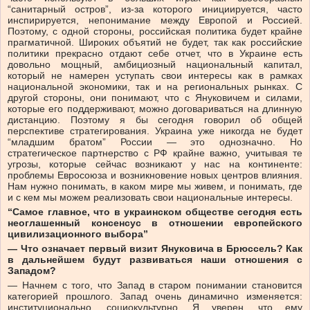
“санитарный остров”, из-за которого инициируется, часто
инспирируется, непонимание между Европой и Россией.
Поэтому, с одной стороны, российская политика будет крайне
прагматичной. Широких объятий не будет, так как российские
политики прекрасно отдают себе отчет, что в Украине есть
довольно мощный, амбициозный национальный капитал,
который не намерен уступать свои интересы как в рамках
национальной экономики, так и на региональных рынках. С
другой стороны, они понимают, что с Януковичем и силами,
которые его поддерживают, можно договариваться на длинную
дистанцию. Поэтому я бы сегодня говорил об общей
перспективе стратегирования. Украина уже никогда не будет
“младшим братом” России — это однозначно. Но
стратегическое партнерство с РФ крайне важно, учитывая те
угрозы, которые сейчас возникают у нас на континенте:
проблемы Евросоюза и возникновение новых центров влияния.
Нам нужно понимать, в каком мире мы живем, и понимать, где
и с кем мы можем реализовать свои национальные интересы.
“Самое главное, что в украинском обществе сегодня есть
неоглашенный консенсус в отношении европейского
цивилизационного выбора”
— Что означает первый визит Януковича в Брюссель? Как
в дальнейшем будут развиваться наши отношения с
Западом?
— Начнем с того, что Запад в старом понимании становится
категорией прошлого. Запад очень динамично изменяется:
институционально, социокультурно. Я уверен, что ему