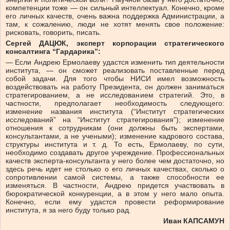
компетенции тоже — он сильный интеллектуал. Конечно, кроме
его личных качеств, очень важна поддержка Администрации, а
там, к сожалению, люди не хотят менять свое положение:
рисковать, говорить, писать.
Сергей ДАЦЮК, эксперт корпорации стратегического
консалтинга “Гардарика”:
— Если Андрею Ермолаеву удастся изменить тип деятельности
института, — он сможет реализовать поставленные перед
собой задачи. Для того чтобы НИСИ имел возможность
воздействовать на работу Президента, он должен заниматься
стратегированием, а не исследованием стратегий. Это, в
частности, предполагает необходимость следующего:
изменение названия института (“Институт стратегических
исследований” на “Институт стратегирования”); изменение
отношения к сотрудникам (они должны быть экспертами,
консультантами, а не учеными); изменение кадрового состава,
структуры института и т. д. То есть, Ермолаеву, по сути,
необходимо создавать другое учреждение. Профессиональных
качеств эксперта-консультанта у него более чем достаточно, но
здесь речь идет не столько о его личных качествах, сколько о
сопротивлении самой системы, а также способности ее
изменяться. В частности, Андрею придется участвовать в
бюрократической конкуренции, а в этом у него мало опыта.
Конечно, если ему удастся провести реформирование
института, я за него буду только рад.
Иван КАПСАМУН