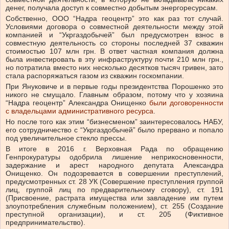
денег, получала доступ к совместно добытым энергоресурсам.
Собственно, ООО “Надра геоцентр” это как раз тот случай.
Условиями договора о совместной деятельности между этой
компанией и “Укргаздобычей” был предусмотрен взнос в
совместную деятельность со стороны последней 37 скважин
стоимостью 107 млн грн. В ответ частная компания должна
была инвестировать в эту инфраструктуру почти 210 млн грн.,
но потратила вместо них несколько десятков тысяч гривен, зато
стала распоряжаться газом из скважин госкомпании.
При Януковиче и в первые годы президентства Порошенко это
никого не смущало. Главным образом, потому что у хозяина
“Надра геоцентр” Александра Онищенко
были договоренности
с владельцами административного ресурса
.
Но после того как этим “бизнесменом” заинтересовалось НАБУ,
его сотрудничество с “Укргаздобычей” было прервано и попало
под увеличительное стекло прессы.
В итоге в 2016 г. Верховная Рада по обращению
Генпрокуратуры одобрила лишение неприкосновенности,
задержание и арест народного депутата Александра
Онищенко. Он подозревается в совершении преступлений,
предусмотренных ст. 28 УК (Совершение преступления группой
лиц, группой лиц по предварительному сговору), ст. 191
(Присвоение, растрата имущества или завладение им путем
злоупотребления служебным положением), ст. 255 (Создание
преступной организации), и ст. 205 (Фиктивное
предпринимательство).