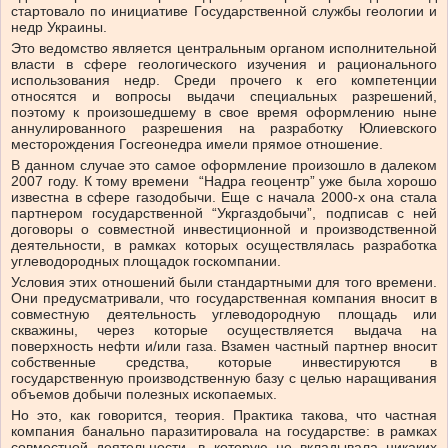
стартовало по инициативе Государственной службы геологии и
недр Украины.
Это ведомство является центральным органом исполнительной
власти в сфере геологического изучения и рационального
использования недр. Среди прочего к его компетенции
относятся и вопросы выдачи специальных разрешений,
поэтому к произошедшему в свое время оформлению ныне
аннулированного разрешения на разработку Юлиевского
месторождения Госгеонедра имели прямое отношение.
В данном случае это самое оформление произошло в далеком
2007 году. К тому времени “Надра геоцентр” уже была хорошо
известна в сфере газодобычи. Еще с начала 2000-х она стала
партнером государственной “Укргаздобычи”, подписав с ней
договоры о совместной инвестиционной и производственной
деятельности, в рамках которых осуществлялась разработка
углеводородных площадок госкомпании.
Условия этих отношений были стандартными для того времени.
Они предусматривали, что государственная компания вносит в
совместную деятельность углеводородную площадь или
скважины, через которые осуществляется выдача на
поверхность нефти и/или газа. Взамен частный партнер вносит
собственные средства, которые инвестируются в
государственную производственную базу с целью наращивания
объемов добычи полезных ископаемых.
Но это, как говорится, теория. Практика такова, что частная
компания банально паразитировала на государстве: в рамках
совместной деятельности, в которую не вкладывала никаких