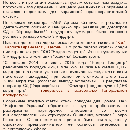
Но все эти претензии оказались пустым сотрясанием воздуха,
поскольку к тому времени Онищенко уже выехал из Украины и
оказался недосягаем для украинской правоохранительной
системы.
По словам директора НАБУ Артема Сытника, в результате
деятельности близких к Онищенко при реализации договоров
СД с “Укргаздобычей” государству суммарно было нанесено
убытков в размере около 3 млрд грн.
Выкачка денег шла через несколько компаний, включая “
Хас”,
“Карпатнадраинвест”, “Цефей”
. Но роль первой скрипки среди
них играло как раз ООО “Надра геоцентр”. Из вышеупомянутых
3 млрд грн. эта компания “освоила” больше трети.
“С января 2014 по июнь 2015 года “Надра Геоцентр”
реализовало порядка 426,1 млн куб. м газа на сумму 1,917
млрд грн. (по ценам, указанным в аукционных свидетельствах и
налоговых накладных) при рыночной стоимости этого газа
3,084 млрд грн. (согласно выводу экспертизы). В результате
оператор СД (“Укргаздобыча” — “Олигарх”) недополучил 1,166
млрд грн.”, —
говорилось в материалах Генеральной
прокуратуры.
Собранные воедино факты стали поводом для “дочки” НАК
“Нафтогаз Украины” обратиться в суд с требованием о
расторжении партнерских отношений со всеми
вышеперечисленными структурами Онищенко, включая “Надра
Геоцентр”. С того момента принято было считать, что у
одиозного предпринимателя не осталось интересов в
энергетической сфере.