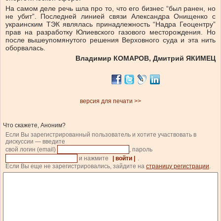
На самом деле речь шла про то, что его бизнес “был ранен, но
не убит”. Последней линией связи Александра Онищенко с
украинским ТЭК являлась принадлежность “Надра Геоцентру”
прав на разработку Юлиевского газового месторождения. Но
после вышеупомянутого решения Верховного суда и эта нить
оборвалась.
Владимир КОМАРОВ,
Дмитрий ЯКИМЕЦ
версия для печати >>
Что скажете, Аноним?
Если Вы зарегистрированный пользователь и хотите участвовать в
дискуссии — введите
свой логин (email)
, пароль
и нажмите
| войти |
.
Если Вы еще не зарегистрировались, зайдите на
страницу регистрации
.