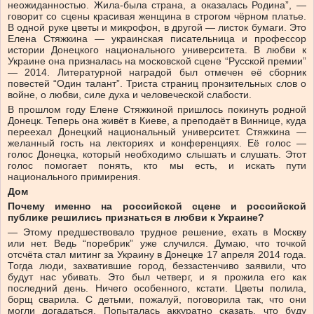
неожиданностью. Жила-была страна, а оказалась Родина”, —
говорит со сцены красивая женщина в строгом чёрном платье.
В одной руке цветы и микрофон, в другой — листок бумаги. Это
Елена Стяжкина — украинская писательница и профессор
истории Донецкого национального университета. В любви к
Украине она призналась на московской сцене “Русской премии”
— 2014. Литературной наградой был отмечен её сборник
повестей “Один талант”. Триста страниц пронзительных слов о
войне, о любви, силе духа и человеческой слабости.
В прошлом году Елене Стяжкиной пришлось покинуть родной
Донецк. Теперь она живёт в Киеве, а преподаёт в Виннице, куда
переехал Донецкий национальный университет. Стяжкина —
желанный гость на лекториях и конференциях. Её голос —
голос Донецка, который необходимо слышать и слушать. Этот
голос помогает понять, кто мы есть, и искать пути
национального примирения.
Дом
Почему именно на российской сцене и российской
публике решились признаться в любви к Украине?
— Этому предшествовало трудное решение, ехать в Москву
или нет. Ведь “поребрик” уже случился. Думаю, что точкой
отсчёта стал митинг за Украину в Донецке 17 апреля 2014 года.
Тогда люди, захватившие город, беззастенчиво заявили, что
будут нас убивать. Это был четверг, и я прожила его как
последний день. Ничего особенного, кстати. Цветы полила,
борщ сварила. С детьми, пожалуй, поговорила так, что они
могли догадаться. Попыталась аккуратно сказать, что буду