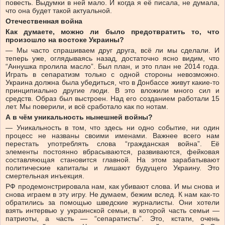
повесть. Выдумки в ней мало. И когда я её писала, не думала,
что она будет такой актуальной.
Отечественная война
Как думаете, можно ли было предотвратить то, что
произошло на востоке Украины?
— Мы часто спрашиваем друг друга, всё ли мы сделали. И
теперь уже, оглядываясь назад, достаточно ясно видим, что
“Аннушка пролила масло”. Был план, и это план не 2014 года.
Играть в сепаратизм только с одной стороны невозможно.
Украина должна была убедиться, что в Донбассе живут какие-то
принципиально другие люди. В это вложили много сил и
средств. Образ был выстроен. Над его созданием работали 15
лет. Мы поверили, и всё сработало как по нотам.
А в чём уникальность нынешней войны?
— Уникальность в том, что здесь ни одно событие, ни один
процесс не названы своими именами. Важнее всего нам
перестать употреблять слова “гражданская война”. Её
элементы постоянно вбрасываются, развиваются, фейковая
составляющая становится главной. На этом зарабатывают
политические капиталы и лишают будущего Украину. Это
смертельная инъекция.
РФ продемонстрировала нам, как убивают слова. И мы снова и
снова играем в эту игру. Не думаем, бежим вслед. К нам как-то
обратились за помощью шведские журналисты. Они хотели
взять интервью у украинской семьи, в которой часть семьи —
патриоты, а часть — “сепаратисты”. Это, кстати, очень