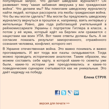
популярный запрос. Что делает шведский журналист? Он
развивает тему “какая забавная зверушка у вас гражданская
война”. Что делаем мы? Мы помогаем шведскому журналисту
найти людей, которых рассорила эта якобы гражданская война.
Что бы мы могли сделать? Мы могли бы предложить шведскому
журналисту вернуться в прошлое и, например, взять интервью у
жительницы Ровно, два года работающей учительницей в
рейхкомиссариате Украины с портретом Гитлера в классе, а
потом у её мужа, который идёт на Берлин или сражается с
нацистами как воин УПА. Вот такие ответы должны быть. А не
согласие показать результат замороченного, отражённого
сознания человека, конфликт, которого нет.
В Украине отечественная война. Это важно понимать и важно
проговаривать. И вот тогда все пазлы складываются. Тогда
можно проводить исторические аналогии. Таким образом, мы
можем составить себе карту, в которой какие-то сюжеты уже
были, какие-то истории уже преодолевались и какие-то
поведенческие сценарии считываются как не уникальные. Это
даёт надежду на победу.
Елена СТРУК
версия для печати >>