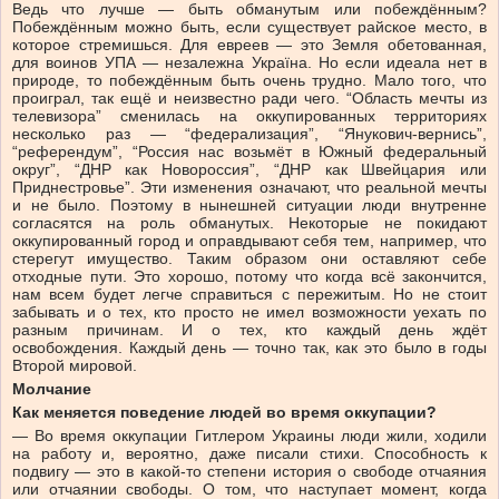
Ведь что лучше — быть обманутым или побеждённым?
Побеждённым можно быть, если существует райское место, в
которое стремишься. Для евреев — это Земля обетованная,
для воинов УПА — незалежна Україна. Но если идеала нет в
природе, то побеждённым быть очень трудно. Мало того, что
проиграл, так ещё и неизвестно ради чего. “Область мечты из
телевизора” сменилась на оккупированных территориях
несколько раз — “федерализация”, “Янукович-вернись”,
“референдум”, “Россия нас возьмёт в Южный федеральный
округ”, “ДНР как Новороссия”, “ДНР как Швейцария или
Приднестровье”. Эти изменения означают, что реальной мечты
и не было. Поэтому в нынешней ситуации люди внутренне
согласятся на роль обманутых. Некоторые не покидают
оккупированный город и оправдывают себя тем, например, что
стерегут имущество. Таким образом они оставляют себе
отходные пути. Это хорошо, потому что когда всё закончится,
нам всем будет легче справиться с пережитым. Но не стоит
забывать и о тех, кто просто не имел возможности уехать по
разным причинам. И о тех, кто каждый день ждёт
освобождения. Каждый день — точно так, как это было в годы
Второй мировой.
Молчание
Как меняется поведение людей во время оккупации?
— Во время оккупации Гитлером Украины люди жили, ходили
на работу и, вероятно, даже писали стихи. Способность к
подвигу — это в какой-то степени история о свободе отчаяния
или отчаянии свободы. О том, что наступает момент, когда