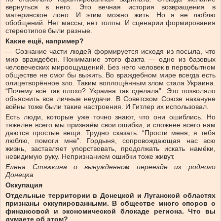
вернуться в него. Это вечная история возвращения в
материнское лоно. И этим можно жить. Но я не люблю
обобщений. Нет массы, нет толпы. И сценарии формирования
стерео­типов были разные.
Какие ещё, например?
— Сознание части людей формируется исходя из посыла, что
мир враждебен. Понимание этого факта — одно из базовых
человеческих мироощущений. Без него человек в первобытном
обществе не смог бы выжить. Во враждебном мире всегда есть
олицетворённое зло. Таким воплощённым злом стала Украина.
“Почему всё так плохо? Украина так сделала”. Это позволяло
объяснить все личные неудачи. В Советском Союзе накануне
войны тоже были такие настроения. И Гитлер их использовал.
Есть люди, которые уже точно знают, что они ошиблись. Но
тяжелее всего мы признаём свои ошибки, и сложнее всего нам
даются простые вещи. Трудно сказать: “Прости меня, я тебя
люблю, помоги мне”. Гордыня, сопровождающая нас всю
жизнь, заставляет упорствовать, продолжать искать намёки,
невидимую руку. Непризнанием ошибки тоже живут.
Елена Стяжкина о вынужденном переезде из родного
Донецка
Оккупация
Отдельные территории в Донецкой и Луганской областях
признаны оккупированными. В обществе много споров о
финансовой и экономической блокаде региона. Что вы
думаете об этом?