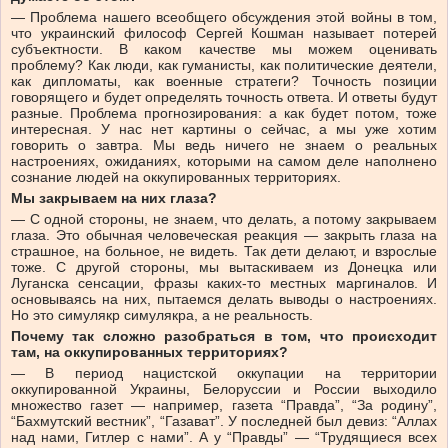
— Проблема нашего всеобщего обсуждения этой войны в том,
что украинский философ Сергей Кошман называет потерей
субъектности. В каком качестве мы можем оценивать
проблему? Как люди, как гуманисты, как политические деятели,
как дипломаты, как военные стратеги? Точность позиции
говорящего и будет определять точность ответа. И ответы будут
разные. Проблема прогнозирования: а как будет потом, тоже
интересная. У нас нет картины о сейчас, а мы уже хотим
говорить о завтра. Мы ведь ничего не знаем о реальных
настроениях, ожиданиях, которыми на самом деле наполнено
сознание людей на оккупированных территориях.
Мы закрываем на них глаза?
— С одной стороны, не знаем, что делать, а потому закрываем
глаза. Это обычная человеческая реакция — закрыть глаза на
страшное, на больное, не видеть. Так дети делают, и взрослые
тоже. С другой стороны, мы вытаскиваем из Донецка или
Луганска сенсации, фразы каких-то местных маргиналов. И
основываясь на них, пытаемся делать выводы о настроениях.
Но это симулякр симулякра, а не реальность.
Почему так сложно разобраться в том, что происходит
там, на оккупированных территориях?
— В период нацистской оккупации на территории
оккупированной Украины, Белоруссии и России выходило
множество газет — например, газета “Правда”, “За родину”,
“Бахмутский вестник”, “Газават”. У последней был девиз: “Аллах
над нами, Гитлер с нами”. А у “Правды” — “Трудящиеся всех