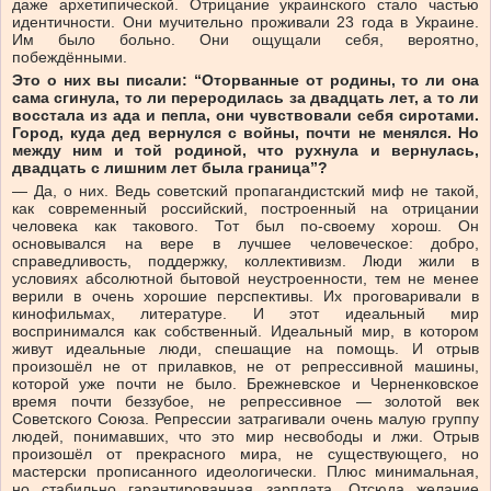
даже архетипической. Отрицание украинского стало частью
идентичности. Они мучительно проживали 23 года в Украине.
Им было больно. Они ощущали себя, вероятно,
побеждёнными.
Это о них вы писали: “Оторванные от родины, то ли она
сама сгинула, то ли переродилась за двадцать лет, а то ли
восстала из ада и пепла, они чувствовали себя сиротами.
Город, куда дед вернулся с войны, почти не менялся. Но
между ним и той родиной, что рухнула и вернулась,
двадцать с лишним лет была граница”?
— Да, о них. Ведь советский пропагандистский миф не такой,
как современный российский, построенный на отрицании
человека как такового. Тот был по-своему хорош. Он
основывался на вере в лучшее человеческое: добро,
справедливость, поддержку, коллективизм. Люди жили в
условиях абсолютной бытовой неустроенности, тем не менее
верили в очень хорошие перспективы. Их проговаривали в
кинофильмах, литературе. И этот идеальный мир
воспринимался как собственный. Идеальный мир, в котором
живут идеальные люди, спешащие на помощь. И отрыв
произошёл не от прилавков, не от репрессивной машины,
которой уже почти не было. Брежневское и Черненковское
время почти беззубое, не репрессивное — золотой век
Советского Союза. Репрессии затрагивали очень малую группу
людей, понимавших, что это мир несвободы и лжи. Отрыв
произошёл от прекрасного мира, не существующего, но
мастерски прописанного идеологически. Плюс минимальная,
но стабильно гарантированная зарплата. Отсюда желание