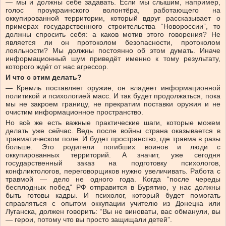
— мы и должны себе задавать. Если мы слышим, например,
голос проукраинского волонтёра, работающего на
оккупированной территории, который вдруг рассказывает о
примерах государственного строительства “Новороссии”, то
должны спросить себя: а каков мотив этого говорения? Не
является ли он протоколом безопасности, протоколом
лояльности? Мы должны постоянно об этом думать. Иначе
информационный шум приведёт именно к тому результату,
которого ждёт от нас агрессор.
И что с этим делать?
— Кремль поставляет оружие, он владеет информационной
политикой и психологией масс. И так будет продолжаться, пока
мы не закроем границу, не прекратим поставки оружия и не
очистим информационное пространство.
Но всё же есть важные практические шаги, которые можем
делать уже сейчас. Ведь после войны страна оказывается в
травматическом поле. И будет пространство, где травма в разы
больше. Это родители погибших воинов и люди с
оккупированных территорий. А значит, уже сегодня
государственный заказ на подготовку психологов,
конфликтологов, переговорщиков нужно увеличивать. Работа с
травмой — дело не одного года. Когда “после череды
бесплодных побед” РФ отправится в Бурятию, у нас должны
быть готовы кадры. И психолог, который будет помогать
справляться с опытом оккупации учителю из Донецка или
Луганска, должен говорить: “Вы не виноваты, вас обманули, вы
— герои, потому что вы просто защищали детей”.