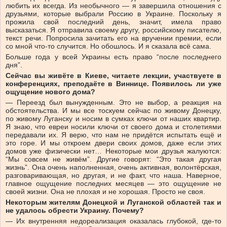
любить их всегда. Из необычного — я завершила отношения с
друзьями, которые выбрали Россию в Украине. Поскольку я
прожила свой последний день, значит, имела право
высказаться. Я отправила своему другу, российскому писателю,
текст речи. Попросила зачитать его на вручении премии, если
со мной что-то случится. Но обошлось. И я сказала всё сама.
Больше года у всей Украины есть право “после последнего
дня”.
Сейчас вы живёте в Киеве, читаете лекции, участвуете в
конференциях, преподаёте в Виннице. Появилось ли уже
ощущение нового дома?
— Переезд был вынужденным. Это не выбор, а реакция на
обстоятельства. И мы все тоскуем сейчас по живому Донецку,
по живому Луганску и носим в сумках ключи от наших квартир.
Я знаю, что евреи носили ключи от своего дома и столетиями
передавали их. Я верю, что нам не придётся испытать ещё и
это горе. И мы откроем двери своих домов, даже если этих
домов уже физически нет… Некоторые мои друзья жалуются:
“Мы совсем не живём”. Другие говорят: “Это такая другая
жизнь”. Она очень наполненная, очень активная, волонтёрская,
разговаривающая, но другая, и не факт, что наша. Наверное,
главное ощущение последних месяцев — это ощущение не
своей жизни. Она не плохая и не хорошая. Просто не своя.
Некоторым жителям Донецкой и Луганской областей так и
не удалось обрести Украину. Почему?
— Их внутренняя недореализация оказалась глубокой, где-то