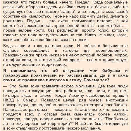
кажется, что терять больше нечего. Предел. Когда социальные
связи либо оборваны здесь и сейчас смертью близких, либо не
существует больше никакого “завтра”, и вот тогда ты смел своей
собственной смелостью. Тебе не надо кормить детей, думать о
родителях. Подвиг — это очень трагическая история, в ней
может быть осознанность принесённой жертвы, а может быть —
порыв человечности, без рефлексии, просто голос, который
говорит, что надо поступать именно так. Никто не знает, когда,
как и способен ли вообще он сам на подвиг.
Ведь люди и в концлагерях жили. И побеги в большинстве
случаев совершались в лагерях для военнопленных.
Гражданские же практически не имеют историй побегов. Морок,
атрофия воли, стокгольмский синдром — всё это присутствует
на оккупированных территориях.
Я вспоминаю, что об оккупации мои бабушка и
прабабушка практически не рассказывали. Да и я сама
почти не проявляла интереса к этому. Почему так?
— Это была зона травматического молчания. Два года люди
находились в оккупации, они работали, ели, пили, и портрет
Гитлера висел в школе. Когда Украину освободили, пришли
НКВД и Смерш. Появился целый ряд указов, инструкций
прокуратуры, где подробно описывались категории пособников.
Началась острая фаза — покарать. Но стало ясно, что покарать
придётся всех. И острая фаза сменилась более мягкой,
навсегда, правда, оформившись в вопрос анкеты “Пребывали
ли на оккупированной территории?” И всё это было отодвинуто
в зону стыдливого посттравматического молчания.