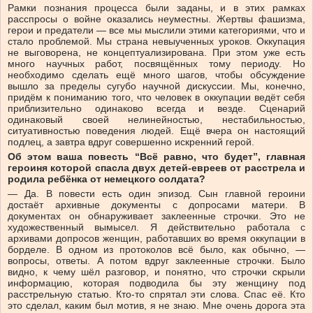
Рамки познания процесса были заданы, и в этих рамках
расспросы о войне оказались неуместны. Жертвы фашизма,
герои и предатели — все мы мыслили этими категориями, что и
стало проблемой. Мы страна невыученных уроков. Оккупация
не выговорена, не концептуализирована. При этом уже есть
много научных работ, посвящённых тому периоду. Но
необходимо сделать ещё много шагов, чтобы обсуждение
вышло за пределы сугубо научной дискуссии. Мы, конечно,
придём к пониманию того, что человек в оккупации ведёт себя
приблизительно одинаково всегда и везде. Сценарий
одинаковый своей нелинейностью, нестабильностью,
ситуативностью поведения людей. Ещё вчера он настоящий
подлец, а завтра вдруг совершенно искренний герой.
Об этом ваша повесть “Всё равно, что будет”, главная
героиня которой спасла двух детей-евреев от расстрела и
родила ребёнка от немецкого солдата?
— Да. В повести есть один эпизод. Сын главной героини
достаёт архивные документы с допросами матери. В
документах он обнаруживает заклеенные строчки. Это не
художественный вымысел. Я действительно работала с
архивами допросов женщин, работавших во время оккупации в
борделе. В одном из протоколов всё было, как обычно, —
вопросы, ответы. А потом вдруг заклеенные строчки. Было
видно, к чему шёл разговор, и понятно, что строчки скрыли
информацию, которая подводила бы эту женщину под
расстрельную статью. Кто-то спрятал эти слова. Спас её. Кто
это сделал, каким был мотив, я не знаю. Мне очень дорога эта