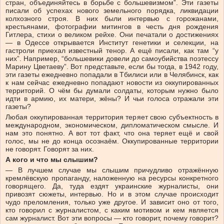
стран, объединяйтесь в борьбе с большевизмом”. Эти газеты
писали об успехах нового земельного порядка, ликвидации
колхозного строя. В них были интервью с горожанами,
крестьянами, фотографии митингов в честь дня рождения
Гитлера, стихи о великом рейхе. Они печатали о достижениях
— в Одессе открывается Институт генетики и селекции, на
гастроли приехал известный тенор. А ещё писали, как там “у
них”. Например, “большевики довели до самоубийства поэтессу
Марину Цветаеву”. Вот представьте, если бы тогда, в 1942 году,
эти газеты ежедневно попадали в Тбилиси или в Челябинск, как
к нам сейчас ежедневно попадают новости из оккупированных
территорий. О чём бы думали солдаты, которым нужно было
идти в армию, их матери, жёны? И чьи голоса отражали эти
газеты?
Любая оккупированная территория теряет свою субъектность в
международном, экономическом, дипломатическом смысле. И
нам это понятно. А вот тот факт, что она теряет ещё и свой
голос, мы не до конца осознаём. Оккупированные территории
не говорят. Говорят за них.
А кого и что мы слышим?
— В лучшем случае мы слышим причудливо отражённую
кремлёвскую пропаганду, наложенную на ресурсы конкретного
говорящего. Да, туда ездят украинские журналисты, они
привозят сюжеты, интервью. Но и в этом случае происходит
чудо преломления, только уже другое. И зависит оно от того,
кто говорил с журналистом, с каким мотивом и кем является
сам журналист. Вот эти вопросы — кто говорит, почему говорит?