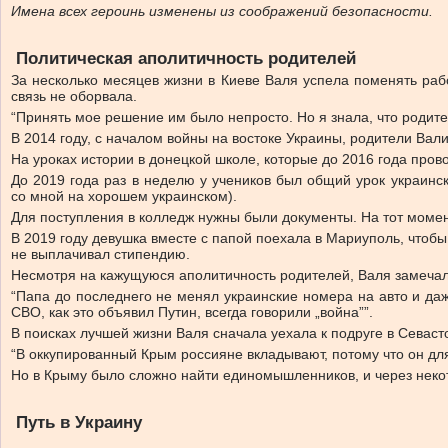
Имена всех героинь изменены из соображений безопасности.
Политическая аполитичность родителей
За несколько месяцев жизни в Киеве Валя успела поменять рабо
связь не оборвала.
“Принять мое решение им было непросто. Но я знала, что родите
В 2014 году, с началом войны на востоке Украины, родители Вали
На уроках истории в донецкой школе, которые до 2016 года пров
До 2019 года раз в неделю у учеников был общий урок украинс
со мной на хорошем украинском).
Для поступления в колледж нужны были документы. На тот момен
В 2019 году девушка вместе с папой поехала в Мариуполь, чтобы
не выплачивал стипендию.
Несмотря на кажущуюся аполитичность родителей, Валя замечал
“Папа до последнего не менял украинские номера на авто и даж
СВО, как это объявил Путин, всегда говорили „война””.
В поисках лучшей жизни Валя сначала уехала к подруге в Севаст
“В оккупированный Крым россияне вкладывают, потому что он дл
Но в Крыму было сложно найти единомышленников, и через неко
Путь в Украину