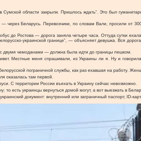
 в Сумской области закрыли. Пришлось ждать”. Это был гуманита
 — через Беларусь. Перевозчики, по словам Вали, просили от 300
тобус до Ростова — дорога заняла четыре часа. Оттуда сутки ехал
белорусско-украинской границе”, — объясняет девушка. Вся дорог
 с двумя чемоданами — должна была идти до границы пешком.
ивет. Местные меня спрашивали, из Украины ли я. Ну и говорила
лорусской пограничной службы, как раз ехавшая на работу. Женщи
аля оказалась там первой.
руси. С территории России въехать в Украину сейчас невозможно.
у: то есть украинцы вернуться домой могут, а вот выезжать в Бел
украинский документ: внутренний или заграничный паспорт, ID-кар