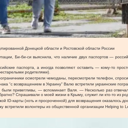
пированной Донецкой области и Ростовской области России
пации, Би-би-си выяснила, что наличие двух паспортов — российс
сийские паспорта, а иногда позволяют оставить — кому-то просто
престарелыми родителями).
ограничники осмотрели чемоданы, пересмотрели телефон, спросили
нака “с возвращением в Украину” Валю встретили украинские погра
 были приветливы, — вспоминает Валя. — Несколько раз отвечал
обратно? Спрашивали о моей жизни в Крыму, служит ли кто-то из род
кой ID-карты (хоть и просроченной) для возвращения оказалось до
у встретили волонтеры из общественной организации Helping to 