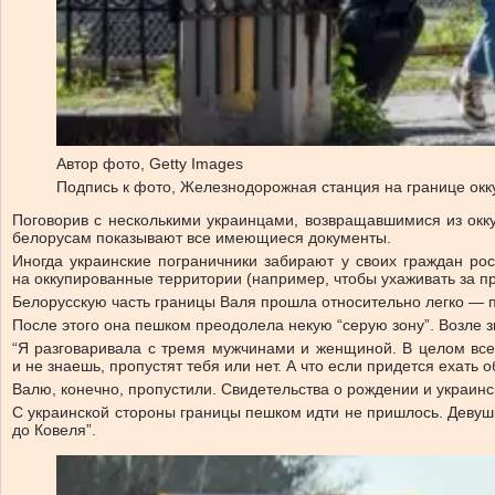
Автор фото,
Getty Images
Подпись к фото,
Железнодорожная станция на границе окку
Поговорив с несколькими украинцами, возвращавшимися из окку
белорусам показывают все имеющиеся документы.
Иногда украинские пограничники забирают у своих граждан рос
на оккупированные территории (например, чтобы ухаживать за 
Белорусскую часть границы Валя прошла относительно легко — п
После этого она пешком преодолела некую “серую зону”. Возле з
“Я разговаривала с тремя мужчинами и женщиной. В целом все
и не знаешь, пропустят тебя или нет. А что если придется ехать 
Валю, конечно, пропустили. Свидетельства о рождении и украинс
С украинской стороны границы пешком идти не пришлось. Девушк
до Ковеля”.