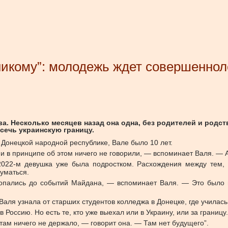
икому”: молодежь ждет совершенноле
ва. Несколько месяцев назад она одна, без родителей и родс
сечь украинскую границу.
й Донецкой народной республике, Вале было 10 лет.
ни в принципе об этом ничего не говорили, — вспоминает Валя. — 
022-м девушка уже была подростком. Расхождения между тем, ч
думаться.
окопались до событий Майдана, — вспоминает Валя. — Это было 
ля узнала от старших студентов колледжа в Донецке, где училась
Россию. Но есть те, кто уже выехал или в Украину, или за границу
там ничего не держало, — говорит она. — Там нет будущего”.