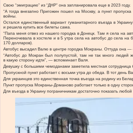
Свою “эмиграцию” из “ДНР” она запланировала еще в 2023 году.
“А тогда внезапно Пригожин пошел на Москву, а пункт пропуска
войны.
Остался единственный вариант гуманитарного въезда в Украину
и решила купить все билеты сама.
“Папа меня отвез из нашего городка в Донецк. Там я села на ав
Переночевала в хостеле и в 5 утра села на автобус до села на 
170 долларов).
Автобус высадил Валю в центре городка Мокраны. Оттуда она —
“Автобус до Мокран был полупустой, там не так много людей ж
в какую сторону идти”, — вспоминает Валя.
Девушку с большими чемоданами заметила местная сотрудница бе
Пропускной пункт работает с восьми утра до обеда. В тот день В
Для украинцев это единственная точка въезда на родину из Бела
Пункт пропуска Мокраны-Доманово работает только в одну сторон
Для въезда в Украину пограничникам достаточно показать любой 