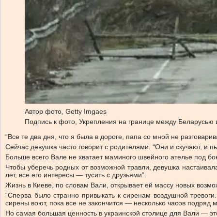
Автор фото,
Getty Imgaes
Подпись к фото,
Укрепления на границе между Беларусью 
“Все те два дня, что я была в дороге, папа со мной не разговари
Сейчас девушка часто говорит с родителями. “Они и скучают, и п
Больше всего Вале не хватает маминого швейного ателье под боко
Чтобы уберечь родных от возможной травли, девушка настаивала
лет, все его интересы — тусить с друзьями”.
Жизнь в Киеве, по словам Вали, открывает ей массу новых возмо
“Сперва было странно привыкать к сиренам воздушной тревоги
сирены воют, пока все не закончится — несколько часов подряд м
Но самая большая ценность в украинской столице для Вали — эт