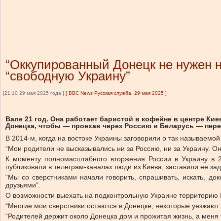
“Оккупированный Донецк не нужен н
“свободную Украину”
[21:10 29 мая 2025 года ]
[
BBC News Русская служба, 29 мая 2025
]
Вале 21 год. Она работает баристой в кофейне в центре Кие
Донецка, чтобы — проехав через Россию и Беларусь — пере
В 2014-м, когда на востоке Украины заговорили о так называемо
“Мои родители не высказывались ни за Россию, ни за Украину. О
К моменту полномасштабного вторжения России в Украину в 2
публиковали в телеграм-каналах люди из Киева, заставили ее за
“Мы со сверстниками начали говорить, спрашивать, искать, д
друзьями”.
О возможности выехать на подконтрольную Украине территорию Ва
“Многие мои сверстники остаются в Донецке, некоторые уезжают в 
“Родителей держит около Донецка дом и прожитая жизнь, а меня 