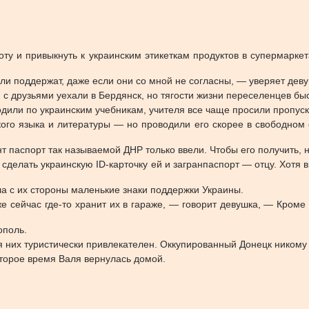
ту и привыкнуть к украинским этикеткам продуктов в супермарке
ли поддержат, даже если они со мной не согласны, — уверяет деву
 с друзьями уехали в Бердянск, но тягости жизни переселенцев бы
одили по украинским учебникам, учителя все чаще просили пропус
кого языка и литературы — но проводили его скорее в свободном
т паспорт так называемой ДНР только ввели. Чтобы его получить, 
 сделать украинскую ID-карточку ей и загранпаспорт — отцу. Хотя 
а с их стороны маленькие знаки поддержки Украины.
е сейчас где-то хранит их в гараже, — говорит девушка, — Кроме 
ополь.
я них туристически привлекателен. Оккупированный Донецк никому 
торое время Валя вернулась домой.