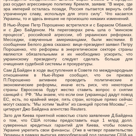
раз осудил агрессивную политику Кремля, заявив: “В мире, где
эра империй осталась позади, Россия пытается вернуть себе
утраченную славу, используя для этого силу”. Что касается
Украины, то и здесь внешне не произошло никаких изменений.
В Нью-Йорке Петр Порошенко встретился и с Бараком Обамой,
и с Джо Байденом. На переговорах речь шла о “минском
процессе”, российской агрессии, об украинских реформах.
Месседжи, озвученные американцами, были жесткими. В
сообщении Белого дома сказано: вице-президент заявил Петру
Порошенко, что реформы в энергетическом секторе страны
являются обязательными и их необходимо ускорить; что
украинскому президенту следует сделать больше для
очищения судебной системы и прокуратуры.
Сам Д.Байден в ходе выступления в Совете по международным
отношениям в Нью-Йорке сообщил, что он призвал
П.Порошенко активнее проводить политические и
экономические реформы, иначе есть риск, что некоторые
страны Евросоюза будут жестко ставить вопрос о снятии
санкций с РФ. “Мы знаем, что если они (украинцы) дадут повод
ЕС, есть, по крайней мере, пять стран, которые прямо сейчас
могут сказать: “Мы хотим “выйти” из санкций против Москвы”, —
цитирует Джо Байдена агентство Reuters.
Зато для Киева приятной новостью стало заявление Д.Байдена
о том, что США готовы предоставить еще 1 млрд долл.
суверенных кредитных гарантий для Киева, чтобы помочь
Украине укрепить свои финансы. (Уже в четверг правительство
Украины в рамках выпуска еврооблигаций под гарантии США на