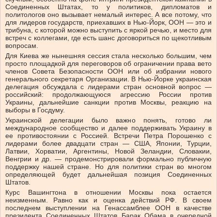
Соединенных Штатах, то у политиков, дипломатов и
политологов оно вызывает немалый интерес. А все потому, что
для лидеров государств, приехавших в Нью-Йорк, ООН — это и
трибуна, с которой можно выступить с яркой речью, и место для
встреч с коллегами, где есть шанс договориться по щекотливым
вопросам.
Для Киева же нынешняя сессия стала несколько большим, чем
просто площадкой для переговоров об ограничении права вето
членов Совета Безопасности ООН или об избрании нового
генерального секретаря Организации. В Нью-Йорке украинская
делегация обсуждала с лидерами стран основной вопрос —
российский: продолжающуюся агрессию России против
Украины, дальнейшие санкции против Москвы, реакцию на
выборы в Госдуму.
Украинской делегации было важно понять, готово ли
международное сообщество и далее поддерживать Украину в
ее противостоянии с Россией. Встречи Петра Порошенко с
лидерами более двадцати стран — США, Японии, Турции,
Латвии, Хорватии, Аргентины, Новой Зеландии, Словакии,
Венгрии и др. — продемонстрировали формально публичную
поддержку нашей стране. Но для политики стран во многом
определяющей будет дальнейшая позиция Соединенных
Штатов.
Курс Вашингтона в отношении Москвы пока остается
неизменным. Равно как и оценка действий РФ. В своем
последнем выступлении на Генассамблее ООН в качестве
президента Соединенных Штатов Барак Обама в очередной