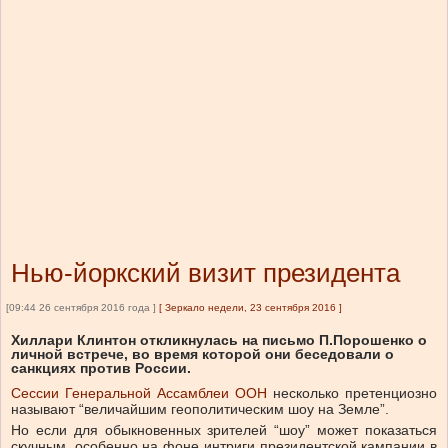
Нью-йоркский визит президента
[09:44 26 сентября 2016 года ]
[
Зеркало недели, 23 сентября 2016
]
Хиллари Клинтон откликнулась на письмо П.Порошенко о
личной встрече, во время которой они беседовали о
санкциях против России.
Сессии Генеральной Ассамблеи ООН
несколько претенциозно
называют “величайшим геополитическим шоу на Земле”.
Но если для обыкновенных зрителей “шоу” может показаться
скучным, особенно на фоне интриги президентской кампании в