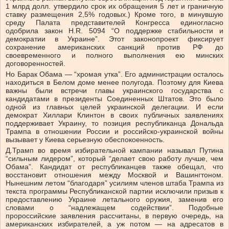
1 млрд долл. утвердило срок их обращения 5 лет и граничную
ставку размещения 2,5% годовых.) Кроме того, в минувшую
среду Палата представителей Конгресса единогласно
одобрила закон H.R. 5094 “О поддержке стабильности и
демократии в Украине”. Этот законопроект фиксирует
сохранение американских санкций против РФ до
своевременного и полного выполнения ею минских
договоренностей.
Но Барак Обама — “хромая утка”. Его администрации осталось
находиться в Белом доме менее полугода. Поэтому для Киева
важны были встречи главы украинского государства с
кандидатами в президенты Соединенных Штатов. Это было
одной из главных целей украинской делегации. И если
демократ Хиллари Клинтон в своих публичных заявлениях
поддерживает Украину, то позиция республиканца Дональда
Трампа в отношении России и российско-украинской войны
вызывает у Киева серьезную обеспокоенность.
Д.Трамп во время избирательной кампании называл Путина
“сильным лидером”, который “делает свою работу лучше, чем
Обама”. Кандидат от республиканцев также обещал, что
восстановит отношения между Москвой и Вашингтоном.
Нынешним летом “благодаря” усилиям членов штаба Трампа из
текста программы Республиканской партии исключили призыв к
предоставлению Украине летального оружия, заменив его
словами о “надлежащем содействии”. Подобные
пророссийские заявления рассчитаны, в первую очередь, на
американских избирателей, а уж потом — на адресатов в