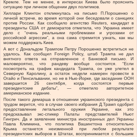
Кремле. Тем не менее, в интересах Киева было прояснить
ситуацию при личном общении двух политиков.
Хиллари Клинтон откликнулась на письмо П.Порошенко о
личной встрече, во время которой они беседовали о санкциях
против России. Как сообщило агентство Reuters, кандидат в
президенты США от демократов отметила, что Украина имеет
дело с “очень реальными проблемами и угрозами от
российской агрессии”, а она сама стремится узнать, как мы
можем поддержать Киев.
А вот с Дональдом Трампом Петру Порошенко встретиться не
удалось. Как сообщил Foreign Policy, штаб Трампа не дал
внятного ответа на отправленное с Банковой письмо. И
маловероятно, что рандеву вообще состоится. “Если
посмотреть на график кандидата Трампа, он уже улетел в
Северную Каролину, а остаток недели намерен провести в
Огайо и Пенсильвании, но не в Нью-Йорке, где заседание ООН
завершится 26 сентября, когда состоятся первые
президентские дебаты”, — отметило авторитетное
американское издание.
После такого демарша в отношении украинского президента с
трудом верится, что в случае своего избрания Д.Трамп одобрит
предоставление летального оружия Украине, как это
предсказывал экс-спикер Палаты представителей Ньют
Гингрич. Да и заявление министра иностранных дел Украины
Павла Климкина, что политика Вашингтона относительно
Крыма останется неизменной при любом результате
президентских выборов в Штатах, воспринимается с большим