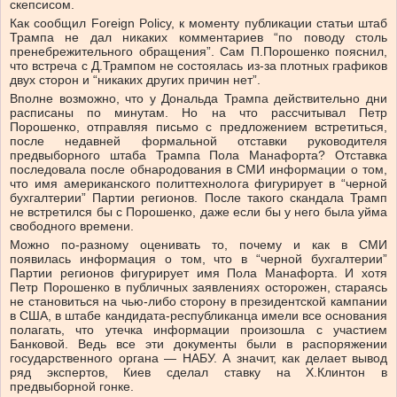
скепсисом.
Как сообщил Foreign Policy, к моменту публикации статьи штаб
Трампа не дал никаких комментариев “по поводу столь
пренебрежительного обращения”. Сам П.Порошенко пояснил,
что встреча с Д.Трампом не состоялась из-за плотных графиков
двух сторон и “никаких других причин нет”.
Вполне возможно, что у Дональда Трампа действительно дни
расписаны по минутам. Но на что рассчитывал Петр
Порошенко, отправляя письмо с предложением встретиться,
после недавней формальной отставки руководителя
предвыборного штаба Трампа Пола Манафорта? Отставка
последовала после обнародования в СМИ информации о том,
что имя американского политтехнолога фигурирует в “черной
бухгалтерии” Партии регионов. После такого скандала Трамп
не встретился бы с Порошенко, даже если бы у него была уйма
свободного времени.
Можно по-разному оценивать то, почему и как в СМИ
появилась информация о том, что в “черной бухгалтерии”
Партии регионов фигурирует имя Пола Манафорта. И хотя
Петр Порошенко в публичных заявлениях осторожен, стараясь
не становиться на чью-либо сторону в президентской кампании
в США, в штабе кандидата-республиканца имели все основания
полагать, что утечка информации произошла с участием
Банковой. Ведь все эти документы были в распоряжении
государственного органа — НАБУ. А значит, как делает вывод
ряд экспертов, Киев сделал ставку на Х.Клинтон в
предвыборной гонке.