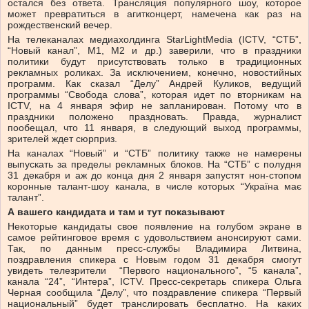
остался без ответа. Трансляция популярного шоу, которое
может превратиться в агитконцерт, намечена как раз на
рождественский вечер.
На телеканалах медиахолдинга StarLightMedia (ICTV, “СТБ”,
“Новый канал”, М1, М2 и др.) заверили, что в праздники
политики будут присутствовать только в традиционных
рекламных роликах. За исключением, конечно, новостийных
программ. Как сказал “Делу” Андрей Куликов, ведущий
программы “Свобода слова”, которая идет по вторникам на
ICTV, на 4 января эфир не запланирован. Потому что в
праздники положено праздновать. Правда, журналист
пообещал, что 11 января, в следующий выход программы,
зрителей ждет сюрприз.
На каналах “Новый” и “СТБ” политику также не намерены
выпускать за пределы рекламных блоков. На “СТБ” с полудня
31 декабря и аж до конца дня 2 января запустят нон-стопом
коронные талант-шоу канала, в числе которых “Україна має
талант”.
А вашего кандидата и там и тут показывают
Некоторые кандидаты свое появление на голубом экране в
самое рейтинговое время с удовольствием анонсируют сами.
Так, по данным пресс-службы Владимира Литвина,
поздравления спикера с Новым годом 31 декабря смогут
увидеть телезрители “Первого национального”, “5 канала”,
канала “24”, “Интера”, ICTV. Пресс-секретарь спикера Ольга
Черная сообщила “Делу”, что поздравление спикера “Первый
национальный” будет транслировать бесплатно. На каких