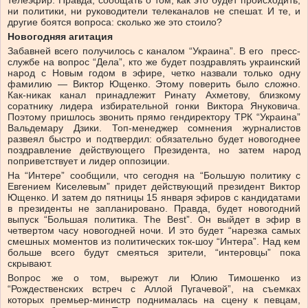
телеэфир. Правда, сообщать о том, как это будет происходить,
ни политики, ни руководители телеканалов не спешат. И те, и
другие боятся вопроса: сколько же это стоило?
Новогодняя агитация
Забавней всего получилось с каналом “Украина”. В его пресс-
службе на вопрос “Дела”, кто же будет поздравлять украинский
народ с Новым годом в эфире, четко назвали только одну
фамилию — Виктор Ющенко. Этому поверить было сложно.
Как-никак канал принадлежит Ринату Ахметову, близкому
соратнику лидера избирательной гонки Виктора Януковича.
Поэтому пришлось звонить прямо гендиректору ТРК “Украина”
Вальдемару Дзики. Топ-менеджер сомнения журналистов
развеял быстро и подтвердил: обязательно будет новогоднее
поздравление действующего Президента, но затем народ
поприветствует и лидер оппозиции.
На “Интере” сообщили, что сегодня на “Большую политику с
Евгением Киселевым” придет действующий президент Виктор
Ющенко. И затем до пятницы 15 января эфиров с кандидатами
в президенты не запланировано. Правда, будет новогодний
выпуск “Большая политика. The Best”. Он выйдет в эфир в
четвертом часу новогодней ночи. И это будет “нарезка самых
смешных моментов из политических ток-шоу “Интера”. Над кем
больше всего будут смеяться зрители, “интеровцы” пока
скрывают.
Вопрос же о том, вырежут ли Юлию Тимошенко из
“Рождественских встреч с Аллой Пугачевой”, на съемках
которых премьер-министр поднималась на сцену к певцам,