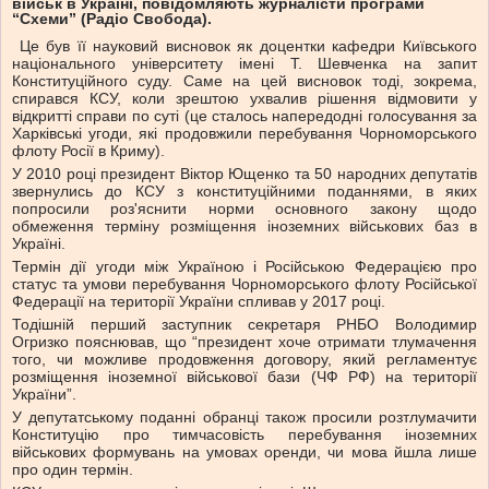
військ в Україні, повідомляють журналісти програми
“Схеми” (Радіо Свобода).
Це був її науковий висновок як доцентки кафедри Київського
національного університету імені Т. Шевченка на запит
Конституційного суду. Саме на цей висновок тоді, зокрема,
спирався КСУ, коли зрештою ухвалив рішення відмовити у
відкритті справи по суті (це сталось напередодні голосування за
Харківські угоди, які продовжили перебування Чорноморського
флоту Росії в Криму).
У 2010 році президент Віктор Ющенко та 50 народних депутатів
звернулись до КСУ з конституційними поданнями, в яких
попросили роз'яснити норми основного закону щодо
обмеження терміну розміщення іноземних військових баз в
Україні.
Термін дії угоди між Україною і Російською Федерацією про
статус та умови перебування Чорноморського флоту Російської
Федерації на території України спливав у 2017 році.
Тодішній перший заступник секретаря РНБО Володимир
Огризко пояснював, що “президент хоче отримати тлумачення
того, чи можливе продовження договору, який регламентує
розміщення іноземної військової бази (ЧФ РФ) на території
України”.
У депутатському поданні обранці також просили розтлумачити
Конституцію про тимчасовість перебування іноземних
військових формувань на умовах оренди, чи мова йшла лише
про один термін.