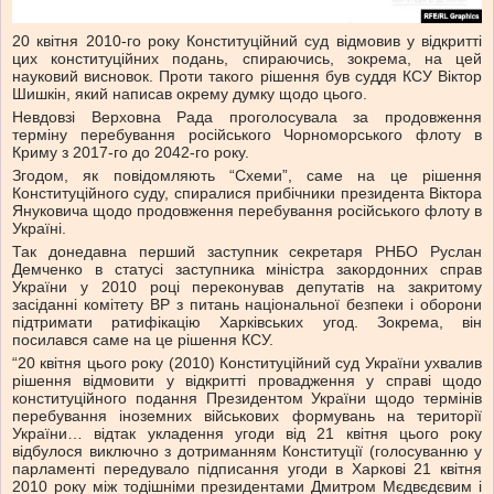
20 квітня 2010-го року Конституційний суд відмовив у відкритті
цих конституційних подань, спираючись, зокрема, на цей
науковий висновок. Проти такого рішення був суддя КСУ Віктор
Шишкін, який написав окрему думку щодо цього.
Невдовзі Верховна Рада проголосувала за продовження
терміну перебування російського Чорноморського флоту в
Криму з 2017-го до 2042-го року.
Згодом, як повідомляють “Схеми”, саме на це рішення
Конституційного суду, спиралися прибічники президента Віктора
Януковича щодо продовження перебування російського флоту в
Україні.
Так донедавна перший заступник секретаря РНБО Руслан
Демченко в статусі заступника міністра закордонних справ
України у 2010 році переконував депутатів на закритому
засіданні комітету ВР з питань національної безпеки і оборони
підтримати ратифікацію Харківських угод. Зокрема, він
посилався саме на це рішення КСУ.
“20 квітня цього року (2010) Конституційний суд України ухвалив
рішення відмовити у відкритті провадження у справі щодо
конституційного подання Президентом України щодо термінів
перебування іноземних військових формувань на території
України… відтак укладення угоди від 21 квітня цього року
відбулося виключно з дотриманням Конституції (голосуванню у
парламенті передувало підписання угоди в Харкові 21 квітня
2010 року між тодішніми президентами Дмитром Мєдвєдєвим і