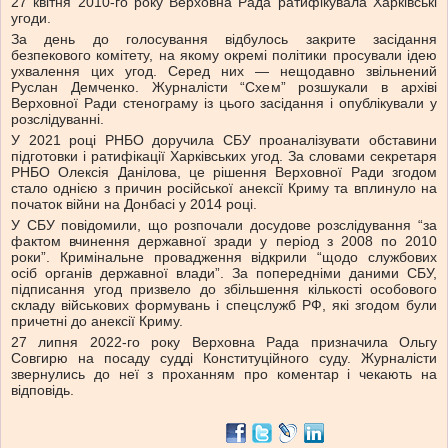
27 квітня 2010-го року Верховна Рада ратифікувала Харківські
угоди.
За день до голосування відбулось закрите засідання
безпекового комітету, на якому окремі політики просували ідею
ухвалення цих угод. Серед них — нещодавно звільнений
Руслан Демченко. Журналісти “Схем” розшукали в архіві
Верховної Ради стенограму із цього засідання і опублікували у
розслідуванні.
У 2021 році РНБО доручила СБУ проаналізувати обставини
підготовки і ратифікації Харківських угод​. За словами секретаря
РНБО Олексія Данілова, це рішення Верховної Ради згодом
стало однією з причин російської анексії Криму та вплинуло на
початок війни на Донбасі у 2014 році.
У СБУ повідомили, що розпочали досудове розслідування “за
фактом вчинення державної зради у період з 2008 по 2010
роки”. Кримінальне провадження відкрили “щодо службових
осіб органів державної влади”. За попередніми даними СБУ,
підписання угод призвело до збільшення кількості особового
складу військових формувань і спецслужб РФ, які згодом були
причетні до анексії Криму.
27 липня 2022-го року Верховна Рада призначила Ольгу
Совгирю на посаду судді Конституційного суду. Журналісти
звернулись до неї з проханням про коментар і чекають на
відповідь.