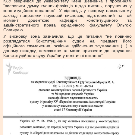
КСУ звернувся до університету імені Шевченка з проханням
“висловити думку вчених-фахівців щодо питань, порушених у
конституційних поданнях”. У відповідь у вищому навчальному
закладі направили науковий висновок, підготовлений на той
момент доценткою кафедри конституційного та
адміністративного права юридичного факультету Ольгою
Совгирею.
У висновку вона зазначила, що це питання “не повинно
розглядатися Конституційним судом на предмет його
офіційного тлумачення, оскільки здійснення тлумачення (...) в
даному випадку, неможливе та може призвести до втручання
Конституційного суду України у політичні питання”.