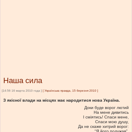
Наша сила
[14:56 16 марта 2010 года ]
[
Українська правда, 15 березня 2010
]
З якісної влади на місцях має народитися нова Україна.
Доки буде ворог лютий
На мене дивитись
І сміятись! Спаси мене,
Спаси мою душу,
Да не скаже хитрий ворог:
“Я його подужав”.