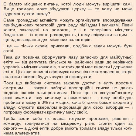
Є багато місцевих питань, котрі люди можуть вирішити самі.
Якщо громада може збудувати церкву — то чому не може
відремонтувати школу?
Саме громадські активісти можуть організувати впорядкування
прибудинкових територій, дати раду під'їздам і вулицям. Певні
кошти, закладені на ремонти, є і в теперішніх місцевих
бюджетах — їх просто розкрадають, і тому слідкувати за цим —
ще одне завдання для місцевих волонтерів.
І це — тільки окремі приклади, подібних задач можуть бути
сотні.
Така дія повинна сформувати лаву запасних для майбутньої
еліти — від депутата сільської чи районної ради до керівників
управлінь міськвиконкомів, з котрих далі має вирости і державна
еліта. Ці люди повинні сформувати суспільне замовлення, котре
політики повинні будуть змушені виконувати.
Поки що виборча система закрила доступ в еліту простим
смертним — закриті виборчі пропорційні списки не дають
жодних шансів альтернативам. Поки що на всеукраїнському
рівні зламати таку систему є неможливо — тому необхідно
пробивати межу в 3% на місцях, хоча б таким боком входити у
владу, служити джерелом інформації для своїх виборців — і
потрошку формувати критичну масу своїх.
Треба вести себе як влада: готувати програми, рішення і
команду, тренуватися на місцевому рівні, стояти один за
одного — а діючі еліти добре вміють тримати владу тільки коли
нема альтернатив.