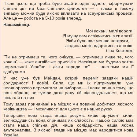
Після цього ще треба буде знайти один одного, сформувати
спільні цілі на базі спільних цінностей — і тільки в такому
випадку можна буде якісно впливати на всеукраїнські процеси.
Але це — робота на 5-10 років вперед.
Насамкінець
Мої кохані, милі вороги!
Я мушу вам освідчитись в симпатії.
Якби було вас менше навкруги,—
людина може вдаритись в апатію.
Ліна Костенко
“Ти не отримаєш те, чого очікуєш — отримаєш лише те, чого
хочеш” — каже англійське прислів'я. Наскільки ми будемо хотіти
нормальної України і діяти заради неї — настільки ми її
здобудемо.
У нас уже був Майдан, котрий переміг завдяки нашій
солідарності і довірі. Сили, що ми їх підтримували, уже
неодноразово перемагали на виборах — і наша вина в тому, що
наш обранці не зуміли дати раду тій відповідальності, що ми
поклали на них.
Тому зараз принаймні на місцях ми повинні добитися якісного
керівництва — і можливості для цього є в наших руках.
Теперішня нова стара влада розуміє лише аргумент сили:
великодушність вона сприймає як слабкість. Нашою силою має
стати наша спільна дія, наша солідарність, наша якісна
альтернатива. З якісної влади на місцях має народитися нова
Україна.