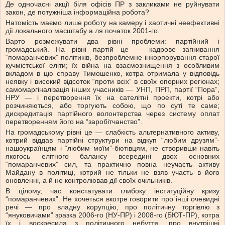
Де одночасні акції біля офісів ПР з закликами не руйнувати
закон, де потужніша інформаційна робота?
Натомість маємо лише роботу на камеру і хаотичні неефективні
дії локального масштабу а ля початок 2001-го.
Варто розмежувати два рівні проблеми: партійний і
громадський. На рівні партій це — кадрове загнивання
“помаранчевих” політиків, безпроблемне інкорпорування старої
кучмістської еліти; їх війна на взаємознищення з особливим
вкладом в цю справу Тимошенко, котра отримала у відповідь
неявку і високий відсоток “проти всіх” в своїх опорних регіонах;
самомаргіналізація інших учасників — УНП, ПРП, партії “Пора”,
НРУ — і перетворення їх на сателітні проекти, котрі або
розчиняються, або торгують собою, що по суті те саме;
дискредитація партійного волонтерства через систему оплат
перетворенням його на “заробітчанство”.
На громадському рівні це — слабкість альтернативного активу,
котрий віддав партійні структури на відкуп “любим друзям”-
нашоукраїнцям і “любим моїм”-бютівцям, не створивши навіть
якогось елітного балансу всередині двох основних
“помаранчевих” сил, та практично повна неучасть активу
Майдану в політиці, котрий не тільки не взяв участь в його
оновленні, а й не контролював дії своїх очільників.
В цілому, час констатувати глибоку інституційну кризу
“помаранчевих”. Не хочеться вкотре говорити про інші очевидні
речі — про владну корупцію, про політичну торгівлю з
“януковичами” зразка 2006-го (НУ-ПР) і 2008-го (БЮТ-ПР), котра
їх і воскресила з політичного небуття, про внутрішні