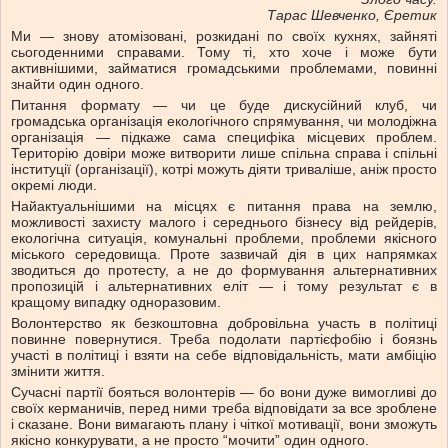
Тарас Шевченко, Єретик
Ми — знову атомізовані, розкидані по своїх кухнях, зайняті
сьогоденними справами. Тому ті, хто хоче і може бути
активнішими, займатися громадськими проблемами, повинні
знайти один одного.
Питання формату — чи це буде дискусійний клуб, чи
громадська організація екологічного спрямування, чи молодіжна
організація — підкаже сама специфіка місцевих проблем.
Територію довіри може витворити лише спільна справа і спільні
інституції (організації), котрі можуть діяти триваліше, аніж просто
окремі люди.
Найактуальнішими на місцях є питання права на землю,
можливості захисту малого і середнього бізнесу від рейдерів,
екологічна ситуація, комунальні проблеми, проблеми якісного
міського середовища. Проте зазвичай дія в цих напрямках
зводиться до протесту, а не до формування альтернативних
пропозицій і альтернативних еліт — і тому результат є в
кращому випадку одноразовим.
Волонтерство як безкоштовна добровільна участь в політиці
повинне повернутися. Треба подолати партієфобію і боязнь
участі в політиці і взяти на себе відповідальність, мати амбіцію
змінити життя.
Сучасні партії бояться волонтерів — бо вони дуже вимогливі до
своїх керманичів, перед ними треба відповідати за все зроблене
і сказане. Вони вимагають плану і чіткої мотивації, вони зможуть
якісно конкурувати, а не просто “мочити” один одного.