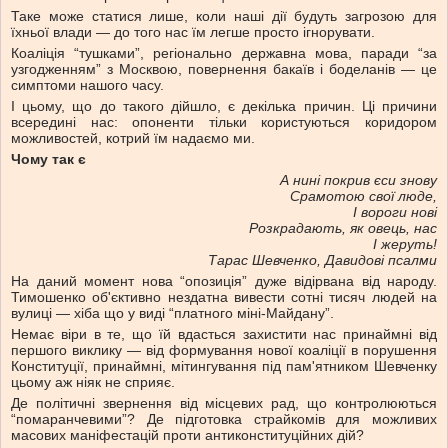
Таке може статися лише, коли наші дії будуть загрозою для
їхньої влади — до того нас їм легше просто ігнорувати.
Коаліція “тушками”, регіонально державна мова, паради “за
узгодженням” з Москвою, повернення бакаїв і боделанів — це
симптоми нашого часу.
І цьому, що до такого дійшло, є декілька причин. Ці причини
всередині нас: опоненти тільки користуються коридором
можливостей, котрий їм надаємо ми.
Чому так є
А нині покрив єси знову
Срамотою свої люде,
І вороги нові
Розкрадають, як овець, нас
І жеруть!
Тарас Шевченко, Давидові псалми
На даний момент нова “опозиція” дуже відірвана від народу.
Тимошенко об'єктивно нездатна вивести сотні тисяч людей на
вулиці — хіба що у виді “платного міні-Майдану”.
Немає віри в те, що їй вдасться захистити нас принаймні від
першого виклику — від формування нової коаліції в порушення
Конституції, принаймні, мітингування під пам'ятником Шевченку
цьому аж ніяк не сприяє.
Де політичні звернення від місцевих рад, що контролюються
“помаранчевими”? Де підготовка страйкомів для можливих
масових маніфестацій проти антиконституційних дій?