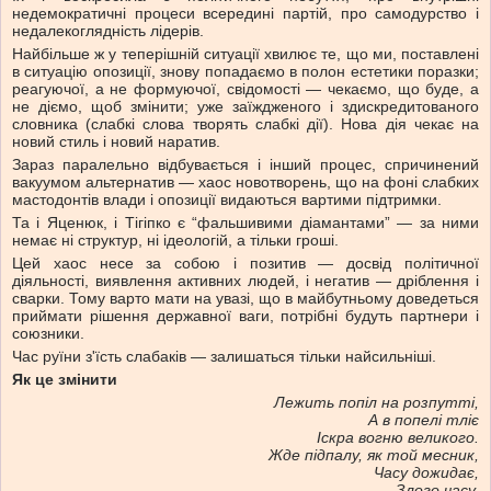
недемократичні процеси всередині партій, про самодурство і
недалекоглядність лідерів.
Найбільше ж у теперішній ситуації хвилює те, що ми, поставлені
в ситуацію опозиції, знову попадаємо в полон естетики поразки;
реагуючої, а не формуючої, свідомості — чекаємо, що буде, а
не діємо, щоб змінити; уже заїждженого і здискредитованого
словника (слабкі слова творять слабкі дії). Нова дія чекає на
новий стиль і новий наратив.
Зараз паралельно відбувається і інший процес, спричинений
вакуумом альтернатив — хаос новотворень, що на фоні слабких
мастодонтів влади і опозиції видаються вартими підтримки.
Та і Яценюк, і Тігіпко є “фальшивими діамантами” — за ними
немає ні структур, ні ідеологій, а тільки гроші.
Цей хаос несе за собою і позитив — досвід політичної
діяльності, виявлення активних людей, і негатив — дріблення і
сварки. Тому варто мати на увазі, що в майбутньому доведеться
приймати рішення державної ваги, потрібні будуть партнери і
союзники.
Час руїни з'їсть слабаків — залишаться тільки найсильніші.
Як це змінити
Лежить попіл на розпутті,
А в попелі тліє
Іскра вогню великого.
Жде підпалу, як той месник,
Часу дожидає,
Злого часу.