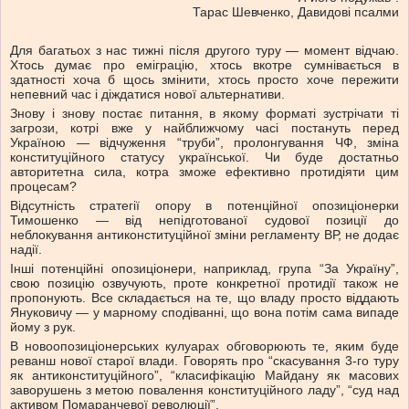
Тарас Шевченко, Давидові псалми
Для багатьох з нас тижні після другого туру — момент відчаю.
Хтось думає про еміграцію, хтось вкотре сумнівається в
здатності хоча б щось змінити, хтось просто хоче пережити
непевний час і діждатися нової альтернативи.
Знову і знову постає питання, в якому форматі зустрічати ті
загрози, котрі вже у найближчому часі постануть перед
Україною — відчуження “труби”, пролонгування ЧФ, зміна
конституційного статусу української. Чи буде достатньо
авторитетна сила, котра зможе ефективно протидіяти цим
процесам?
Відсутність стратегії опору в потенційної опозиціонерки
Тимошенко — від непідготованої судової позиції до
неблокування антиконституційної зміни регламенту ВР, не додає
надії.
Інші потенційні опозиціонери, наприклад, група “За Україну”,
свою позицію озвучують, проте конкретної протидії також не
пропонують. Все складається на те, що владу просто віддають
Януковичу — у марному сподіванні, що вона потім сама випаде
йому з рук.
В новоопозиціонерських кулуарах обговорюють те, яким буде
реванш нової старої влади. Говорять про “скасування 3-го туру
як антиконституційного”, “класифікацію Майдану як масових
заворушень з метою повалення конституційного ладу”, “суд над
активом Помаранчевої революції”.