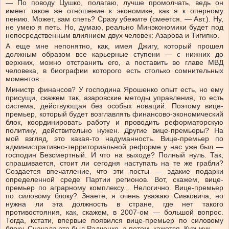
— По поводу Цушко, полагаю, лучше промолчать, ведь он
имеет такое же отношение к экономике, как я к оперному
пению. Может, вам спеть? Сразу убежите (смеется. — Авт.). Ну,
не умею я петь. Но, думаю, реально Минэкономики будет под
непосредственным влиянием двух человек: Азарова и Тигипко.
А еще мне непонятно, как, имея Джигу, который прошел
должным образом все карьерные ступени — с нижних до
верхних, можно отстранить его, а поставить во главе МВД
человека, в биографии которого есть столько сомнительных
моментов...
Министр финансов? У господина Ярошенко опыт есть, но ему
присущи, скажем так, азаровские методы управления, то есть
система, действующая без особых новаций. Поэтому вице-
премьер, который будет возглавлять финансово-экономический
блок, координировать работу и проводить реформаторскую
политику, действительно нужен. Другие вице-премьеры? На
мой взгляд, это какая-то надуманность. Вице-премьер по
административно-территориальной реформе у нас уже был —
господин Безсмертный. И что на выходе? Полный нуль. Так,
спрашивается, стоит ли сегодня наступать на те же грабли?
Создается впечатление, что эти посты — эдакие подарки
определенной среде Партии регионов. Вот, скажем, вице-
премьер по аграрному комплексу... Нелогично. Вице-премьер
по силовому блоку? Знаете, я очень уважаю Сивковича, но
нужна ли эта должность в стране, где нет такого
противостояния, как, скажем, в 2007-ом — большой вопрос.
Тогда, кстати, впервые появился вице-премьер по силовому
блоку. Сначала это был Радченко, а потом, кажется, Кузьмук.