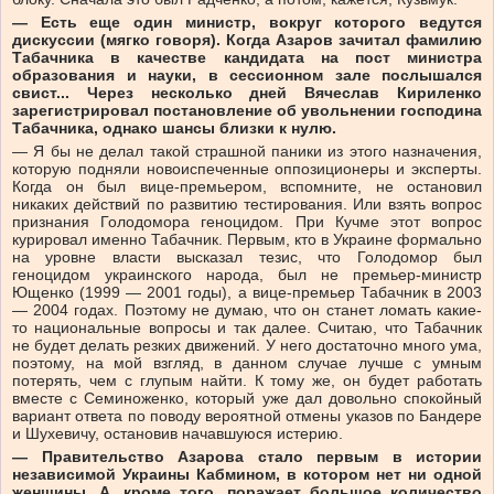
— Есть еще один министр, вокруг которого ведутся
дискуссии (мягко говоря). Когда Азаров зачитал фамилию
Табачника в качестве кандидата на пост министра
образования и науки, в сессионном зале послышался
свист... Через несколько дней Вячеслав Кириленко
зарегистрировал постановление об увольнении господина
Табачника, однако шансы близки к нулю.
— Я бы не делал такой страшной паники из этого назначения,
которую подняли новоиспеченные оппозиционеры и эксперты.
Когда он был вице-премьером, вспомните, не остановил
никаких действий по развитию тестирования. Или взять вопрос
признания Голодомора геноцидом. При Кучме этот вопрос
курировал именно Табачник. Первым, кто в Украине формально
на уровне власти высказал тезис, что Голодомор был
геноцидом украинского народа, был не премьер-министр
Ющенко (1999 — 2001 годы), а вице-премьер Табачник в 2003
— 2004 годах. Поэтому не думаю, что он станет ломать какие-
то национальные вопросы и так далее. Считаю, что Табачник
не будет делать резких движений. У него достаточно много ума,
поэтому, на мой взгляд, в данном случае лучше с умным
потерять, чем с глупым найти. К тому же, он будет работать
вместе с Семиноженко, который уже дал довольно спокойный
вариант ответа по поводу вероятной отмены указов по Бандере
и Шухевичу, остановив начавшуюся истерию.
— Правительство Азарова стало первым в истории
независимой Украины Кабмином, в котором нет ни одной
женщины. А, кроме того, поражает большое количество