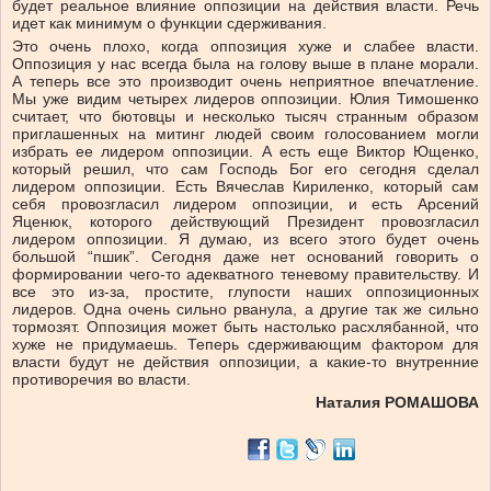
будет реальное влияние оппозиции на действия власти. Речь
идет как минимум о функции сдерживания.
Это очень плохо, когда оппозиция хуже и слабее власти.
Оппозиция у нас всегда была на голову выше в плане морали.
А теперь все это производит очень неприятное впечатление.
Мы уже видим четырех лидеров оппозиции. Юлия Тимошенко
считает, что бютовцы и несколько тысяч странным образом
приглашенных на митинг людей своим голосованием могли
избрать ее лидером оппозиции. А есть еще Виктор Ющенко,
который решил, что сам Господь Бог его сегодня сделал
лидером оппозиции. Есть Вячеслав Кириленко, который сам
себя провозгласил лидером оппозиции, и есть Арсений
Яценюк, которого действующий Президент провозгласил
лидером оппозиции. Я думаю, из всего этого будет очень
большой “пшик”. Сегодня даже нет оснований говорить о
формировании чего-то адекватного теневому правительству. И
все это из-за, простите, глупости наших оппозиционных
лидеров. Одна очень сильно рванула, а другие так же сильно
тормозят. Оппозиция может быть настолько расхлябанной, что
хуже не придумаешь. Теперь сдерживающим фактором для
власти будут не действия оппозиции, а какие-то внутренние
противоречия во власти.
Наталия РОМАШОВА