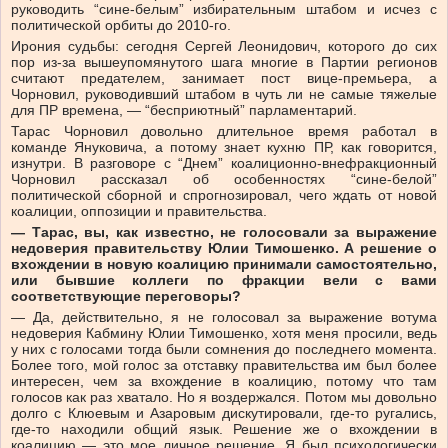
руководить “сине-белым” избирательным штабом и исчез с
политической орбиты до 2010-го.
Ирония судьбы: сегодня Сергей Леонидович, которого до сих
пор из-за вышеупомянутого шага многие в Партии регионов
считают предателем, занимает пост вице-премьера, а
Чорновил, руководивший штабом в чуть ли не самые тяжелые
для ПР времена, — “бесприютный” парламентарий.
Тарас Чорновил довольно длительное время работал в
команде Януковича, а потому знает кухню ПР, как говорится,
изнутри. В разговоре с “Днем” коалиционно-внефракционный
Чорновил рассказал об особенностях “сине-белой”
политической сборной и спрогнозировал, чего ждать от новой
коалиции, оппозиции и правительства.
— Тарас, вы, как известно, не голосовали за выражение
недоверия правительству Юлии Тимошенко. А решение о
вхождении в новую коалицию принимали самостоятельно,
или бывшие коллеги по фракции вели с вами
соответствующие переговоры?
— Да, действительно, я не голосовал за выражение вотума
недоверия Кабмину Юлии Тимошенко, хотя меня просили, ведь
у них с голосами тогда были сомнения до последнего момента.
Более того, мой голос за отставку правительства им был более
интересен, чем за вхождение в коалицию, потому что там
голосов как раз хватало. Но я воздержался. Потом мы довольно
долго с Клюевым и Азаровым дискутировали, где-то ругались,
где-то находили общий язык. Решение же о вхождении в
коалицию — это мое личное решение. Я был психологически