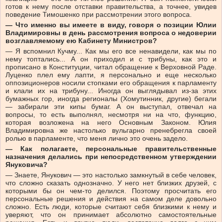
готов к нему после отставки правительства, а точнее, увидев
поведение Тимошенко при рассмотрении этого вопроса.
— Что именно вы имеете в виду, говоря о позиции Юлии
Владимировны в день рассмотрения вопроса о недоверии
возглавляемому ею Кабинету Министров?
— Я вспомнил Кучму... Как мы его все ненавидели, как мы по
нему топтались... А он приходил и с трибуны, как это и
прописано в Конституции, читал обращение к Верховной Раде.
Луценко плел ему лапти, я персонально и еще несколько
оппозиционеров носили стопками его обращения к парламенту
и клали их на трибуну... Иногда он выглядывал из-за этих
бумажных гор, иногда регионалы (Хомутинник, другие) бегали
— забирали эти кипы бумаг. А он выступал, отвечал на
вопросы, то есть выполнял, несмотря ни на что, функцию,
которая возложена на него Основным Законом. Юлия
Владимировна же настолько вульгарно пренебрегла своей
ролью в парламенте, что меня лично это очень задело.
— Как полагаете, персональные правительственные
назначения делались при непосредственном утверждении
Януковича?
— Знаете, Янукович — это настолько замкнутый в себе человек,
что сложно сказать однозначно. У него нет близких друзей, с
которыми бы он чем-то делился. Поэтому просчитать его
персональные решения и действия на самом деле довольно
сложно. Есть люди, которые считают себя близкими к нему и
уверяют, что он принимает абсолютно самостоятельные