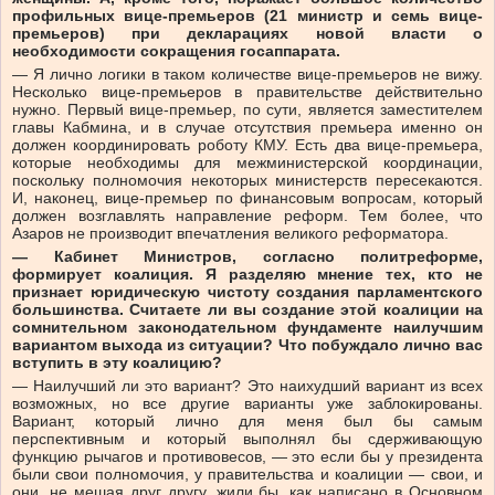
профильных вице-премьеров (21 министр и семь вице-
премьеров) при декларациях новой власти о
необходимости сокращения госаппарата.
— Я лично логики в таком количестве вице-премьеров не вижу.
Несколько вице-премьеров в правительстве действительно
нужно. Первый вице-премьер, по сути, является заместителем
главы Кабмина, и в случае отсутствия премьера именно он
должен координировать роботу КМУ. Есть два вице-премьера,
которые необходимы для межминистерской координации,
поскольку полномочия некоторых министерств пересекаются.
И, наконец, вице-премьер по финансовым вопросам, который
должен возглавлять направление реформ. Тем более, что
Азаров не производит впечатления великого реформатора.
— Кабинет Министров, согласно политреформе,
формирует коалиция. Я разделяю мнение тех, кто не
признает юридическую чистоту создания парламентского
большинства. Считаете ли вы создание этой коалиции на
сомнительном законодательном фундаменте наилучшим
вариантом выхода из ситуации? Что побуждало лично вас
вступить в эту коалицию?
— Наилучший ли это вариант? Это наихудший вариант из всех
возможных, но все другие варианты уже заблокированы.
Вариант, который лично для меня был бы самым
перспективным и который выполнял бы сдерживающую
функцию рычагов и противовесов, — это если бы у президента
были свои полномочия, у правительства и коалиции — свои, и
они, не мешая друг другу, жили бы, как написано в Основном