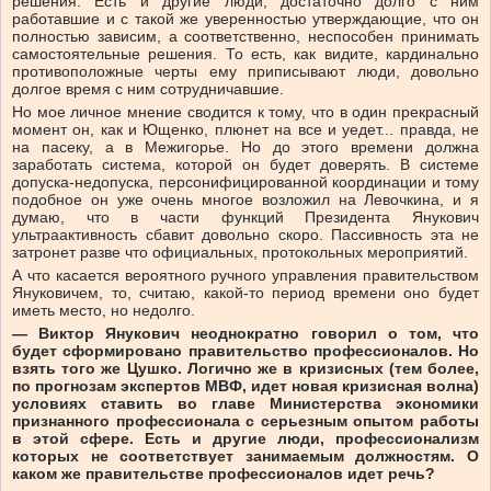
решения. Есть и другие люди, достаточно долго с ним
работавшие и с такой же уверенностью утверждающие, что он
полностью зависим, а соответственно, неспособен принимать
самостоятельные решения. То есть, как видите, кардинально
противоположные черты ему приписывают люди, довольно
долгое время с ним сотрудничавшие.
Но мое личное мнение сводится к тому, что в один прекрасный
момент он, как и Ющенко, плюнет на все и уедет... правда, не
на пасеку, а в Межигорье. Но до этого времени должна
заработать система, которой он будет доверять. В системе
допуска-недопуска, персонифицированной координации и тому
подобное он уже очень многое возложил на Левочкина, и я
думаю, что в части функций Президента Янукович
ультраактивность сбавит довольно скоро. Пассивность эта не
затронет разве что официальных, протокольных мероприятий.
А что касается вероятного ручного управления правительством
Януковичем, то, считаю, какой-то период времени оно будет
иметь место, но недолго.
— Виктор Янукович неоднократно говорил о том, что
будет сформировано правительство профессионалов. Но
взять того же Цушко. Логично же в кризисных (тем более,
по прогнозам экспертов МВФ, идет новая кризисная волна)
условиях ставить во главе Министерства экономики
признанного профессионала с серьезным опытом работы
в этой сфере. Есть и другие люди, профессионализм
которых не соответствует занимаемым должностям. О
каком же правительстве профессионалов идет речь?