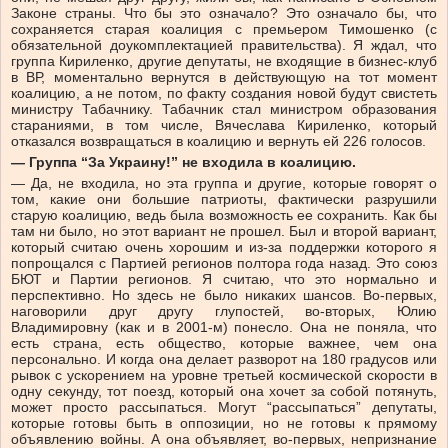
Законе страны. Что бы это означало? Это означало бы, что
сохраняется старая коалиция с премьером Тимошенко (с
обязательной доукомплектацией правительства). Я ждал, что
группа Кириленко, другие депутаты, не входящие в бизнес-клуб
в ВР, моментально вернутся в действующую на тот момент
коалицию, а не потом, по факту создания новой будут свистеть
министру Табачнику. Табачник стал министром образования
стараниями, в том числе, Вячеслава Кириленко, который
отказался возвращаться в коалицию и вернуть ей 226 голосов.
— Группа “За Украину!” не входила в коалицию.
— Да, не входила, но эта группа и другие, которые говорят о
том, какие они большие патриоты, фактически разрушили
старую коалицию, ведь была возможность ее сохранить. Как бы
там ни было, но этот вариант не прошел. Был и второй вариант,
который считаю очень хорошим и из-за поддержки которого я
попрощался с Партией регионов полтора года назад. Это союз
БЮТ и Партии регионов. Я считаю, что это нормально и
перспективно. Но здесь не было никаких шансов. Во-первых,
наговорили друг другу глупостей, во-вторых, Юлию
Владимировну (как и в 2001-м) понесло. Она не поняла, что
есть страна, есть общество, которые важнее, чем она
персонально. И когда она делает разворот на 180 градусов или
рывок с ускорением на уровне третьей космической скорости в
одну секунду, тот поезд, который она хочет за собой потянуть,
может просто рассыпаться. Могут “рассыпаться” депутаты,
которые готовы быть в оппозиции, но не готовы к прямому
объявлению войны. А она объявляет, во-первых, непризнание