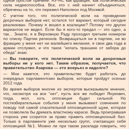
одной простой причине: НУ-НС как фракция, как политическая
сила недееспособна. Все, кто с ней начнет объединяться,
обречены на то, что пережил Наполеон под Москвой.
С учетом того, что политической воли на проведение
досрочных выборов нет, остался тот вариант, который сегодня
реализован. Почему я вошел в коалицию? Потому что других
вариантов не видел. Если бы я кого-то предал — это одно, а
так... Знаете, я в Верховную Раду проходил третьим номером
по списку Партии регионов. Возвращаться ни в партию, ни во
фракцию у меня нет ни малейшего желания, я свои два года в
армии отслужил, и что такое “копать траншею от забора до
обеда” знаю.
— Вы говорите, что политической воли на досрочные
выборы ни у кого нет. Таким образом, получается, что
правительство Азарова — это всерьез и надолго?
— Мне кажется, это правительство будет работать до
очередных парламентских выборов, которые пройдут осенью
2012 года.
Во время выборов многие из экспертов высказывали мнение,
что, несмотря на все “нет”, пусть все же победит Янукович,
тогда, мол, хоть оппозиция будет сильной. Но
постизбирательные события у меня вызывают сомнения по
поводу той самой спасительной оппозиционной щуки, которая
не позволила бы дремать властному карасю. Ведь проигравшая
сторона уже ссорится за право править оппозиционный бал.
Только в парламенте уже несколько групп, считающих себя
оппозицией №1. Можно ли при таком раскладе говорить, что