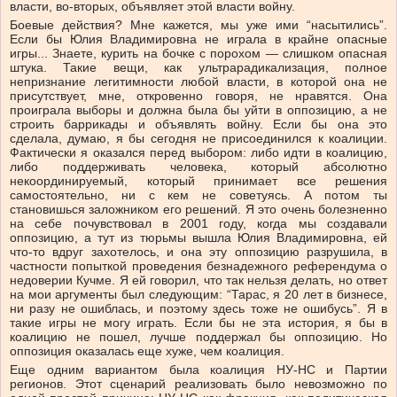
власти, во-вторых, объявляет этой власти войну.
Боевые действия? Мне кажется, мы уже ими “насытились”.
Если бы Юлия Владимировна не играла в крайне опасные
игры... Знаете, курить на бочке с порохом — слишком опасная
штука. Такие вещи, как ультрарадикализация, полное
непризнание легитимности любой власти, в которой она не
присутствует, мне, откровенно говоря, не нравятся. Она
проиграла выборы и должна была бы уйти в оппозицию, а не
строить баррикады и объявлять войну. Если бы она это
сделала, думаю, я бы сегодня не присоединился к коалиции.
Фактически я оказался перед выбором: либо идти в коалицию,
либо поддерживать человека, который абсолютно
некоординируемый, который принимает все решения
самостоятельно, ни с кем не советуясь. А потом ты
становишься заложником его решений. Я это очень болезненно
на себе почувствовал в 2001 году, когда мы создавали
оппозицию, а тут из тюрьмы вышла Юлия Владимировна, ей
что-то вдруг захотелось, и она эту оппозицию разрушила, в
частности попыткой проведения безнадежного референдума о
недоверии Кучме. Я ей говорил, что так нельзя делать, но ответ
на мои аргументы был следующим: “Тарас, я 20 лет в бизнесе,
ни разу не ошиблась, и поэтому здесь тоже не ошибусь”. Я в
такие игры не могу играть. Если бы не эта история, я бы в
коалицию не пошел, лучше поддержал бы оппозицию. Но
оппозиция оказалась еще хуже, чем коалиция.
Еще одним вариантом была коалиция НУ-НС и Партии
регионов. Этот сценарий реализовать было невозможно по