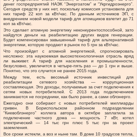
денег госпредприятий НАЭК “Энергоатом” и “Укргидроэнерго”.
Сегодня средств у них нет, поскольку комиссия установила для
них тариф 22 коп за кВт/час. По данным источников ЭП, с
внедрением новой модели тариф для атомщиков взлетит до 71
коп за кВт/час.
Это сделает атомную энергетику неконкурентоспособной, зато
найдутся деньги на реабилитацию других видов генерации.
Будет компенсирован завышенный тариф для альтернативной
энергетики, которую продают в рынок по 5 грн за кВт/час.
Что произойдет с атомной энергетикой, спрогнозировать
несложно: эта наукоемкая высокотехнологичная отрасль вряд
ли выживет. А тариф для населения и промышленности,
безусловно, увеличится в четыре-пять раз — до 1 грн и выше.
Понятно, что это случится не ранее 2015 года.
Между тем, есть весомый источник инвестиций для
реабилитации сетевого хозяйства — коррупционная
составляющая. Это доходы, получаемые за счет подключения к
сетям новых потребителей. С 2013 года подключением
занимаются не посредники, как было ранее, а сами облэнерго.
Ежегодно они собирают с новых потребителей миллиарды
гривен. В Бориспольском районном подразделении
“Киевоблэнерго” коллега автора в октябре заплатила за
подключение частного дома — мощность 7 кВт, котел
электрический — 14 тыс грн плюс 5 тыс грн за проект
заземления.
Все сроки истекли, а воз и ныне там. В доме 10 градусов тепла,