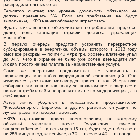
распределительных сетей.
Регулятор считает, что уровень доходности облэнерго не
должен превышать 5%. Если эти требования не будут
выполнены, НКРЭ начнет облэнерго штрафовать.
Ждать качественного обслуживания потребителям придется
долго, ведь стагнация отрасли достигла угрожающих
масштабов.
В первую очередь предстоит устранить перекрестное
субсидирование в энергетике, объемы которого в 2013 году
бьют все рекорды — почти 40 млрд грн. Уровень платежей упал
до 94%, чего в Украине не было уже более двенадцати лет.
Людям просто нечем платить за некачественные услуги.
Сами же энергетики предпочитают не упоминать о
поражающих масштабах коррупционной составляющей. Она
измеряется десятками миллиардов гривен в год. Энергетики
собирают эти деньги как плату за подключение к энергосети
новых потребителей и направляют их не на модернизацию, а в
свой карман.
Автор лично убедился в ненасытности представителей
“Киевоблэнерго”. Впрочем, в других регионах ситуация не
лучше, разве что поборы поменьше.
НКРЭ подготовила проект постановления, по которому
обычный украинец после “улучшения качества
энергоснабжения”, то есть через 15 лет, будет сидеть без света
не 259 минут в год, как сейчас, а 70 — в селе и 40 — в городе.