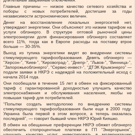
длительные аварийные отключения.
Главные причины — низкое качество сетевого хозяйства и
поборы с новых потребителей, достигшие за годы
независимости астрономических величин.
Денег на восстановление локальных энергосетей нет,
утверждают энергетики. Они объясняют это низким тарифом на
услуги облэнерго. В структуре оптовой рыночной цены
электроэнергии доля финансирования облэнерго составляет
всего 11%, тогда как в Европе расходы на поставку втрое
больше — 30-35%.
Выход из тупика энергетики видят во внедрении системы
стимулирующего тарифообразования. Девять облэнерго —
“Херсон-”, “Киев-”, “Кировоград-”, “Днепр-”, “Львов-”, “Винница-”,
“Запорожьеоблэнерго”, “Сервис-инвест-”, “ДТЭК Крымэнерго” —
подали заявки в НКРЭ с надеждой на положительный исход с
начала 2014 года.
Они пообещали в течение 15 лет в обмен на фиксированный
тариф с гарантированной доходностью улучшить качество
электроснабжения и обслуживания населения, якобы не
повышая тариф для потребителей.
“Попытки создать методологию по внедрению системы
стимулирующего тарифообразования были еще в 2000 году.
Украина была первой в этом вопросе, а теперь оказалась
последней”, — говорит бывший член НКРЭ Юрий Кияшко.
В обмен на обещанные преференции НКРЭ обяжет облэнерго
обеспечить стопроцентные платежи в ГП “Энергорынок”,
улучшить качество услуг, инвестировать в модернизацию