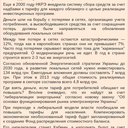
Еще в 2000 году НКРЭ внедрила систему сбора средств за счет
надбавки к тарифу для каждого облэнерго с целью реализации
инвестиционных программ.
Деньги шли на борьбу с потерями в сетях, организацию учета
потребления, а высвободившиеся средства за счет сокращения
потерь должны были направляться на обновление
оборудования локальных сетей.
Между тем потери в сетях остаются катастрофическими —
12%, тогда как в европейских странах они не превышают 7%.
Часто под потерями скрывают воровство тока для “карманных”
предприятий. О модернизации речь не идет. В год в стране
строится всего 2-3 тыс км энергосетей.
Согласно обновленной Энергетической стратегии Украины до
2030 года, в развитие локальных сетей нужно инвестировать
134 млрд грн. Ежегодные вложения должны составлять 7 млрд
грн. При этом в 2013 году общая стоимость реализуемых
программ в секторе составила всего 4,8 млрд грн.
Где взять деньги, если тариф для потребителей обещают не
повышать? Вполне очевидно, что их найдут за счет
“либерализации энергорынка” согласно новому закону: “Об
основах функционирования рынка электроэнергии Украины”.
При переходе к либеральной модели власти пообещали не
повышать тарифы для населения. Компенсировать
экономически необоснованный тариф будет запланированный
к созданию Фонд распределения стоимостного баланса.
Его учредителем станет Кабмин, а наполнять будут за счет