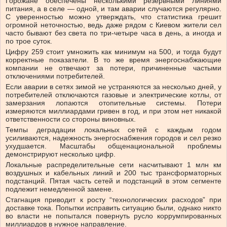
Горожане обеспечены несколькими резервными линиями
питания, а в селе — одной, и там аварии случаются регулярно.
С уверенностью можно утверждать, что статистика грешит
огромной неточностью, ведь даже рядом с Киевом жители сел
часто бывают без света по три-четыре часа в день, а иногда и
по трое суток.
Цифру 259 стоит умножить как минимум на 500, и тогда будут
корректные показатели. В то же время энергоснабжающие
компании не отвечают за потери, причиненные частыми
отключениями потребителей.
Если аварии в сетях зимой не устраняются за несколько дней, у
потребителей отключаются газовые и электрические котлы, от
замерзания лопаются отопительные системы. Потери
измеряются миллиардами гривен в год, и при этом нет никакой
ответственности со стороны виновных.
Темпы деградации локальных сетей с каждым годом
усиливаются, надежность энергоснабжения городов и сел резко
ухудшается. Масштабы общенациональной проблемы
демонстрируют несколько цифр.
Локальные распределительные сети насчитывают 1 млн км
воздушных и кабельных линий и 200 тыс трансформаторных
подстанций. Пятая часть сетей и подстанций в этом сегменте
подлежит немедленной замене.
Стагнация приводит к росту “технологических расходов” при
доставке тока. Попытки исправить ситуацию были, однако никто
во власти не попытался повернуть русло коррумпированных
миллиардов в нужное направление.