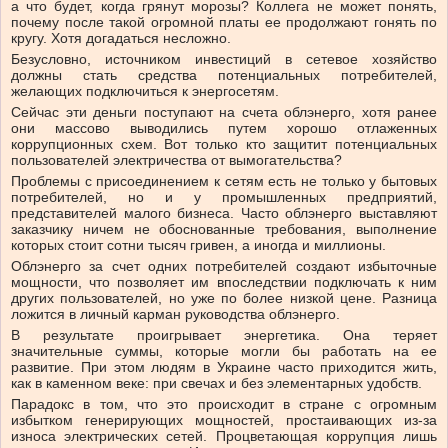
а что будет, когда грянут морозы? Коллега не может понять,
почему после такой огромной платы ее продолжают гонять по
кругу. Хотя догадаться несложно.
Безусловно, источником инвестиций в сетевое хозяйство
должны стать средства потенциальных потребителей,
желающих подключиться к энергосетям.
Сейчас эти деньги поступают на счета облэнерго, хотя ранее
они массово выводились путем хорошо отлаженных
коррупционных схем. Вот только кто защитит потенциальных
пользователей электричества от вымогательства?
Проблемы с присоединением к сетям есть не только у бытовых
потребителей, но и у промышленных предприятий,
представителей малого бизнеса. Часто облэнерго выставляют
заказчику ничем не обоснованные требования, выполнение
которых стоит сотни тысяч гривен, а иногда и миллионы.
Облэнерго за счет одних потребителей создают избыточные
мощности, что позволяет им впоследствии подключать к ним
других пользователей, но уже по более низкой цене. Разница
ложится в личный карман руководства облэнерго.
В результате проигрывает энергетика. Она теряет
значительные суммы, которые могли бы работать на ее
развитие. При этом людям в Украине часто приходится жить,
как в каменном веке: при свечах и без элементарных удобств.
Парадокс в том, что это происходит в стране с огромным
избытком генерирующих мощностей, простаивающих из-за
износа электрических сетей. Процветающая коррупция лишь