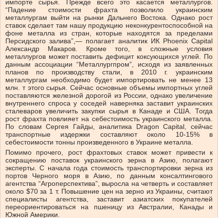
импорте сырья. Прежде всего это касается металлургов.
“Падение стоимости фрахта позволило украинским
металлургам выйти на рынки Дальнего Востока. Однако рост
ставок сделает там нашу продукцию неконкурентоспособной на
фоне металла из стран, которые находятся за пределами
Персидского залива”,— полагает аналитик ИК Phoenix Capital
Александр Макаров. Кроме того, в сложные условия
металлургов может поставить дефицит коксующихся углей. По
данным ассоциации “Металлургпром”, исходя из заявленных
планов по производству стали, в 2010 г. украинским
металлургам необходимо будет импортировать не менее 13
млн. т этого сырья. Сейчас основные объемы импортных углей
поставляются железной дорогой из России, однако увеличение
внутреннего спроса у соседей наверняка заставит украинских
сталеваров увеличить закупки сырья в Канаде и США. Тогда
рост фрахта повлияет на себестоимость украинского металла.
По словам Сергея Гайды, аналитика Dragon Capital, сейчас
транспортные издержки составляют около 10-15% в
себестоимости тонны произведенного в Украине металла.
Помимо прочего, рост фрахтовых ставок может привести к
сокращению поставок украинского зерна в Азию, полагают
эксперты. С начала года стоимость транспортировки зерна из
портов Черного моря в Азию, по данным консалтингового
агентства “Агроперспектива”, выросла на четверть и составляет
около $70 за 1 т. Повышение цен на зерно из Украины, считают
специалисты агентства, заставит азиатских покупателей
переориентироваться на пшеницу из Австралии, Канады и
Южной Америки.