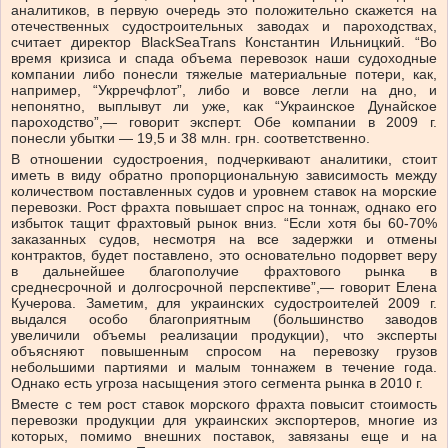
аналитиков, в первую очередь это положительно скажется на
отечественных судостроительных заводах и пароходствах,
считает директор BlackSeaTrans Константин Ильницкий. “Во
время кризиса и спада объема перевозок наши судоходные
компании либо понесли тяжелые материальные потери, как,
например, “Укрречфлот”, либо и вовсе легли на дно, и
непонятно, выплывут ли уже, как “Украинское Дунайское
пароходство”,— говорит эксперт. Обе компании в 2009 г.
понесли убытки — 19,5 и 38 млн. грн. соответственно.
В отношении судостроения, подчеркивают аналитики, стоит
иметь в виду обратно пропорциональную зависимость между
количеством поставленных судов и уровнем ставок на морские
перевозки. Рост фрахта повышает спрос на тоннаж, однако его
избыток тащит фрахтовый рынок вниз. “Если хотя бы 60-70%
заказанных судов, несмотря на все задержки и отмены
контрактов, будет поставлено, это основательно подорвет веру
в дальнейшее благополучие фрахтового рынка в
среднесрочной и долгосрочной перспективе”,— говорит Елена
Кучерова. Заметим, для украинских судостроителей 2009 г.
выдался особо благоприятным (большинство заводов
увеличили объемы реализации продукции), что эксперты
объясняют повышенным спросом на перевозку грузов
небольшими партиями и малым тоннажем в течение года.
Однако есть угроза насыщения этого сегмента рынка в 2010 г.
Вместе с тем рост ставок морского фрахта повысит стоимость
перевозки продукции для украинских экспортеров, многие из
которых, помимо внешних поставок, завязаны еще и на