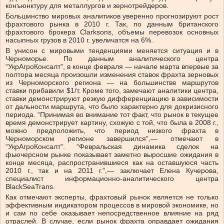
конъюнктуру для металлургов и зернотрейдеров.
Большинство мировых аналитиков уверенно прогнозируют рост
фрахтового рынка в 2010 г. Так, по данным британского
фрахтового брокера Clarksons, объемы перевозок основных
насыпных грузов в 2010 г. увеличатся на 6%.
В унисон с мировыми тенденциями меняется ситуация и в
Черноморье. По данным аналитического центра
“УкрАгроКонсалт”, в конце февраля — начале марта впервые за
полтора месяца произошли изменения ставок фрахта зерновых
из Черноморского региона — на большинстве маршрутов
ставки прибавили $1/т. Кроме того, замечают аналитики центра,
ставки демонстрируют резкую дифференциацию в зависимости
от дальности маршрута, что было характерно для докризисного
периода. “Принимая во внимание тот факт, что рынок в текущее
время демонстрирует картину, схожую с той, что была в 2008 г.,
можно предположить, что период низкого фрахта в
Черноморском регионе завершился”,— отмечают в
“УкрАгроКонсалт”. “Февральская динамика сделок на
фьючерсном рынке показывает заметно выросшие ожидания в
конце месяца, распространившиеся как на оставшуюся часть
2010 г., так и на 2011 г.”,— заключает Елена Кучерова,
специалист информационно-аналитического центра
BlackSeaTrans.
Как отмечают эксперты, фрахтовый рынок является не только
эффективным индикатором процессов в мировой экономике, но
и сам по себе оказывает непосредственное влияние на ряд
отраслей. В случае, если рынок фрахта оправдает ожидания