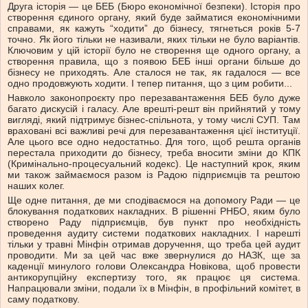
Друга історія — це БЕБ (Бюро економічної безпеки). Історія про
створення єдиного органу, який буде займатися економічними
справами, як кажуть “ходити” до бізнесу, тягнеться років 5-7
точно. Як його тільки не називали, яких тільки не було варіантів.
Ключовим у цій історії було не створення ще одного органу, а
створення правила, що з появою БЕБ інші органи більше до
бізнесу не приходять. Але сталося не так, як гадалося — все
одно продовжують ходити. І тепер питання, що з цим робити...
Навколо законопроєкту про перезавантаження БЕБ було дуже
багато дискусій і галасу. Але врешті-решт він прийнятий у тому
вигляді, який підтримує бізнес-спільнота, у тому числі СУП. Там
враховані всі важливі речі для перезавантаження цієї інституції.
Але цього все одно недостатньо. Для того, щоб решта органів
перестала приходити до бізнесу, треба вносити зміни до КПК
(Кримінально-процесуальний кодекс). Це наступний крок, яким
ми також займаємося разом із Радою підприємців та рештою
наших колег.
Ще одне питання, де ми сподіваємося на допомогу Ради — це
блокування податкових накладних. В рішенні РНБО, яким було
створено Раду підприємців, був пункт про необхідність
проведення аудиту системи податкових накладних. І нарешті
тільки у травні Мінфін отримав доручення, що треба цей аудит
проводити. Ми за цей час вже звернулися до НАЗК, ще за
каденції минулого голови Олександра Новікова, щоб провести
антикорупційну експертизу того, як працює ця система.
Напрацювали зміни, подали їх в Мінфін, в профільний комітет, в
саму податкову.