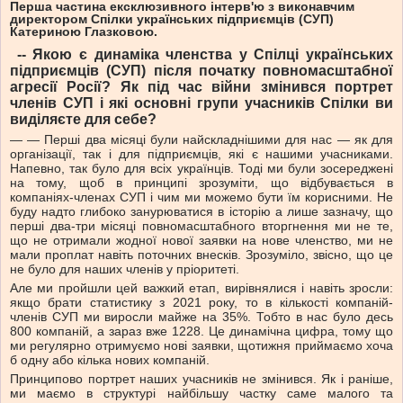
Перша частина ексклюзивного інтерв'ю з виконавчим
директором Спілки українських підприємців (СУП)
Катериною Глазковою.
-- Якою є динаміка членства у Спілці українських
підприємців (СУП) після початку повномасштабної
агресії Росії? Як під час війни змінився портрет
членів СУП і які основні групи учасників Спілки ви
виділяєте для себе?
— — Перші два місяці були найскладнішими для нас — як для
організації, так і для підприємців, які є нашими учасниками.
Напевно, так було для всіх українців. Тоді ми були зосереджені
на тому, щоб в принципі зрозуміти, що відбувається в
компаніях-членах СУП і чим ми можемо бути їм корисними. Не
буду надто глибоко занурюватися в історію а лише зазначу, що
перші два-три місяці повномасштабного вторгнення ми не те,
що не отримали жодної нової заявки на нове членство, ми не
мали проплат навіть поточних внесків. Зрозуміло, звісно, що це
не було для наших членів у пріоритеті.
Але ми пройшли цей важкий етап, вирівнялися і навіть зросли:
якщо брати статистику з 2021 року, то в кількості компаній-
членів СУП ми виросли майже на 35%. Тобто в нас було десь
800 компаній, а зараз вже 1228. Це динамічна цифра, тому що
ми регулярно отримуємо нові заявки, щотижня приймаємо хоча
б одну або кілька нових компаній.
Принципово портрет наших учасників не змінився. Як і раніше,
ми маємо в структурі найбільшу частку саме малого та