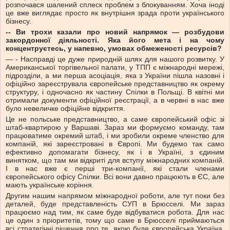
розпочався шалений сплеск проблем з блокуванням. Хоча іноді
це вже виглядає просто як внутрішня зрада проти українського
бізнесу.
-- Ви трохи казали про новий напрямок — розбудови
закордонної діяльності. Яка його мета і на чому
концентруєтесь, у напевно, умовах обмеженості ресурсів?
— - Насправді це дуже природній шлях для нашого розвитку. У
Американської торгівельної палати, у ТПП є міжнародні мережі,
підрозділи, а ми перша асоціація, яка з України пішла назовні і
офіційно зареєструвала європейське представництво як окрему
структуру, і одночасно як частину Спілки в Польщі. В квітні ми
отримали документи офіційної реєстрації, а в червні в нас вже
було невеличке офіційне відкриття.
Це не польське представництво, а саме європейський офіс зі
штаб-квартирою у Варшаві. Зараз ми формуємо команду, там
працюватиме окремий штаб, і ми зробили окреме членство для
компаній, які зареєстровані в Європі. Ми будемо так само
ефективно допомагати бізнесу, як і в Україні, з єдиним
винятком, що там ми відкриті для вступу міжнародних компаній.
І в нас вже є перші три-компанії, які стали членами
європейського офісу Спілки. Всі вони давно працюють в ЄС, але
мають українське коріння.
Другим нашим напрямом міжнародної роботи, але тут поки без
деталей, буде представленість СУП в Брюсселі. Ми зараз
працюємо над тим, як саме буде відбуватися робота. Для нас
це один з пріоритетів, тому що саме в Брюсселі приймаються
всі стратегічні рішення про те, якою буде європейська Україна,