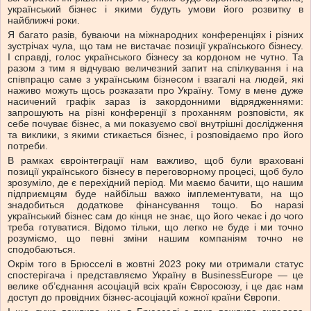
український бізнес і якими будуть умови його розвитку в
найближчі роки.
Я багато разів, буваючи на міжнародних конференціях і різних
зустрічах чула, що там не вистачає позиції українського бізнесу.
І справді, голос українського бізнесу за кордоном не чутно. Та
разом з тим я відчуваю величезний запит на спілкування і на
співпрацю саме з українським бізнесом і взагалі на людей, які
наживо можуть щось розказати про Україну. Тому в мене дуже
насичений графік зараз із закордонними відрядженнями:
запрошують на різні конференції з проханням розповісти, як
себе почуває бізнес, а ми показуємо свої внутрішні дослідження
та виклики, з якими стикається бізнес, і розповідаємо про його
потреби.
В рамках євроінтеграції нам важливо, щоб були враховані
позиції українського бізнесу в переговорному процесі, щоб було
зрозуміло, де є перехідний період. Ми маємо бачити, що нашим
підприємцям буде найбільш важко імплементувати, на що
знадобиться додаткове фінансування тощо. Бо наразі
український бізнес сам до кінця не знає, що його чекає і до чого
треба готуватися. Відомо тільки, що легко не буде і ми точно
розуміємо, що певні зміни нашим компаніям точно не
сподобаються.
Окрім того в Брюсселі в жовтні 2023 року ми отримали статус
спостерігача і представляємо Україну в BusinessEurope — це
велике об’єднання асоціацій всіх країн Євросоюзу, і це дає нам
доступ до провідних бізнес-асоціацій кожної країни Європи.