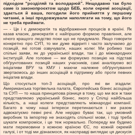
підходом “розділяй та володарюй”. Нещодавно так було
саме із законопроєктом щодо БЕБ, коли окремі асоціації,
здається й ваша, погодили його прийняття у першому
читанні, а інші продовжували наполягати на тому, що його
не треба приймати.
— - Це і є демократія та відображення процесів в країні. Як
казав класик, демократія є найгіршою формою правління, але
нічого кращого людство поки що не придумало. Якщо говорити
конкретно про СУП, то ми дуже відкриті і часто залучаємо до
позицій, які готові озвучувати, наших колег. Ми робимо такі
спільні заяви, як до української влади, так і до міжнародних
інституцій. Але головне — ми формуємо позицію на підставі
обґрунтованих позицій наших учасників, самі аналізуємо всі
ініціативи ВРУ та КМУ і маючи належне обґрунтування
звертаємось до інших асоціацій в підтримку або проти певних
ініціатив влади.
Що стосується топ-3 асоціацій, про які ви згадали:
Американська торгівельна палата, Європейська бізнес асоціація
та СУП — то наша принципова різниця в тому, що ми все ж таки
представляємо український бізнес, якого у Спілці найбільша
кількість, а наші колеги представляють міжнародні компанії.
Багато в чому наші інтереси перетинаються і ми разом
адвокатуємо певні речі. Але нерідко буває так, що умовний
виробник та імпортер не знаходять спільної мови, і тоді треба
шукати компроміси, і це теж нормально. Попереду ми будемо
мати перемовини з кожною країною ЄС, по кожній окремій
галузі, і от тоді ми дізнаємося, як насправді виглядає ця дискусія