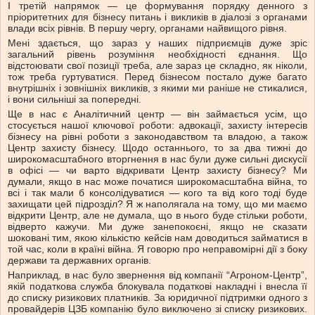
І третій напрямок — це формування порядку денного з
пріоритетних для бізнесу питань і викликів в діалозі з органами
влади всіх рівнів. В першу чергу, органами найвищого рівня.
Мені здається, що зараз у наших підприємців дуже зріс
загальний рівень розуміння необхідності єднання. Що
відстоювати свої позиції треба, але зараз це складно, як ніколи,
тож треба гуртуватися. Перед бізнесом постало дуже багато
внутрішніх і зовнішніх викликів, з якими ми раніше не стикалися,
і вони сильніші за попередні.
Ще в нас є Аналітичний центр — він займається усім, що
стосується нашої ключової роботи: адвокації, захисту інтересів
бізнесу на рівні роботи з законодавством та владою, а також
Центр захисту бізнесу. Щодо останнього, то за два тижні до
широкомасштабного вторгнення в нас були дуже сильні дискусії
в офісі — чи варто відкривати Центр захисту бізнесу? Ми
думали, якщо в нас може початися широкомасштабна війна, то
всі і так мали б консолідуватися — кого та від кого тоді буде
захищати цей підрозділ? Я ж наполягала на тому, що ми маємо
відкрити Центр, але не думала, що в нього буде стільки роботи,
відверто кажучи. Ми дуже занепокоєні, якщо не сказати
шоковані тим, якою кількістю кейсів нам доводиться займатися в
той час, коли в країні війна. Я говорю про неправомірні дії з боку
держави та державних органів.
Наприклад, в нас було звернення від компанії “Агроном-Центр”,
якій податкова служба блокувала податкові накладні і внесла її
до списку ризикових платників. За юридичної підтримки одного з
провайдерів ЦЗБ компанію було виключено зі списку ризикових.