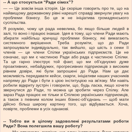
-- А що стосується “Ради сімох”?
— — Це зовсім інша історія. Це скоріше говорить про те, що на
найвищому державному рівні нарешті справді звернули увагу на
проблеми бізнесу. Бо це ж не ініціатива громадянського
суспільства.
Я розумію, чому ця рада невелика, бо якщо більше людей в
залі, то воно і працює інакше. Ідея в тому, що члени Ради мають
збирати найбільш кричущі проблеми бізнесу, які вимагають
системного вирішення. Треба розуміти, що до Ради
запрошували індивідуально, так вийшло, що шість з семи її
членів — це члени Спілки українських підприємств. Це не
означає, що ми є частиною Ради або рада є частиною Спілки.
Та це гарно ілюструє той факт, що ми об'єднуємо дуже
проактивних, небайдужих, прогресивних підприємців з високим
рівнем довіри, які були запрошені до Ради. Нам це дає
можливість передавати кейси, скарги, ініціативи наших учасників
напряму до Ради і бути з цією інституцією на зв'язку. Ми навіть
робили відкриту зустріч і говорили, що, будь ласка, якщо хочете
звернутися до Ради, то можна це зробити через Спілку. Але
зараз Рада працює не тільки зі Спілкою українських підприємців,
а також з певним колом інших бізнес-об'єднань — щоб мати
дійсно більш широку картину того, що відбувається. Хоча,
повірте, проблеми в усіх однакові.
-- Тобто ви в цілому задоволені результатами роботи
Ради? Вона полегшила вашу роботу?