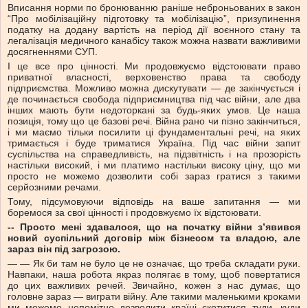
Вписання норми по бронюванню раніше неброньованих в закон
“Про мобілізаційну підготовку та мобілізацію”, призупинення
податку на додану вартість на період дії воєнного стану та
легалізація медичного канабісу також можна назвати важливими
досягненнями СУП.
І це все про цінності. Ми продовжуємо відстоювати право
приватної власності, верховенство права та свободу
підприємства. Можливо можна дискутувати — де закінчується і
де починається свобода підприємництва під час війни, але два
інших мають бути недоторкані за будь-яких умов. Це наша
позиція, тому що це базові речі. Війна рано чи пізно закінчиться,
і ми маємо тільки посилити ці фундаментальні речі, на яких
тримається і буде триматися Україна. Під час війни запит
суспільства на справедливість, на підзвітність і на прозорість
настільки високий, і ми платимо настільки високу ціну, що ми
просто не можемо дозволити собі зараз гратися з такими
серйозними речами.
Тому, підсумовуючи відповідь на ваше запитання — ми
боремося за свої цінності і продовжуємо їх відстоювати.
-- Просто мені здавалося, що на початку війни з’явився
новий суспільний договір між бізнесом та владою, але
зараз він під загрозою.
— — Як би там не було це не означає, що треба складати руки.
Навпаки, наша робота якраз полягає в тому, щоб повертатися
до цих важливих речей. Звичайно, кожен з нас думає, що
головне зараз — виграти війну. Але такими маленькими кроками
ми можемо непомітно дозволити країні скотитися туди, куди