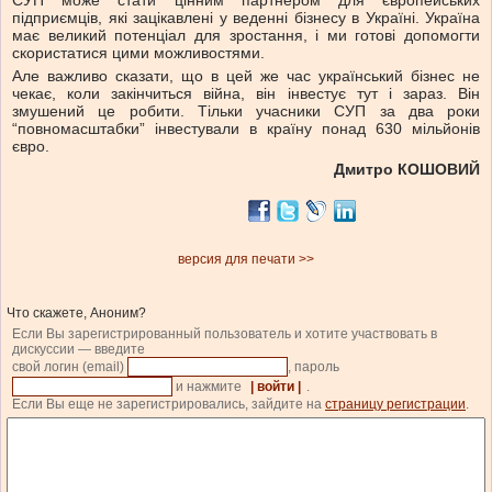
СУП може стати цінним партнером для європейських
підприємців, які зацікавлені у веденні бізнесу в Україні. Україна
має великий потенціал для зростання, і ми готові допомогти
скористатися цими можливостями.
Але важливо сказати, що в цей же час український бізнес не
чекає, коли закінчиться війна, він інвестує тут і зараз. Він
змушений це робити. Тільки учасники СУП за два роки
“повномасштабки” інвестували в країну понад 630 мільйонів
євро.
Дмитро КОШОВИЙ
версия для печати >>
Что скажете, Аноним?
Если Вы зарегистрированный пользователь и хотите участвовать в
дискуссии — введите
свой логин (email)
, пароль
и нажмите
| войти |
.
Если Вы еще не зарегистрировались, зайдите на
страницу регистрации
.