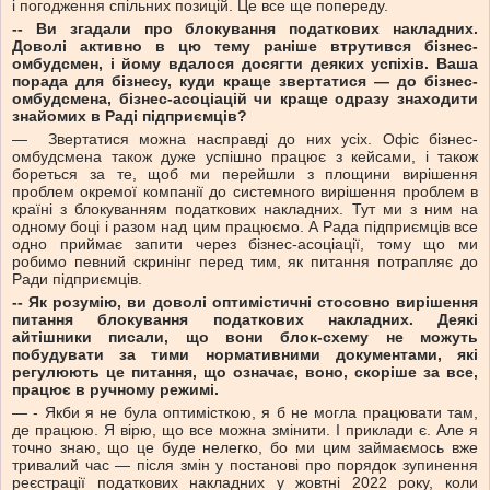
і погодження спільних позицій. Це все ще попереду.
-- Ви згадали про блокування податкових накладних.
Доволі активно в цю тему раніше втрутився бізнес-
омбудсмен, і йому вдалося досягти деяких успіхів. Ваша
порада для бізнесу, куди краще звертатися — до бізнес-
омбудсмена, бізнес-асоціацій чи краще одразу знаходити
знайомих в Раді підприємців?
— Звертатися можна насправді до них усіх. Офіс бізнес-
омбудсмена також дуже успішно працює з кейсами, і також
бореться за те, щоб ми перейшли з площини вирішення
проблем окремої компанії до системного вирішення проблем в
країні з блокуванням податкових накладних. Тут ми з ним на
одному боці і разом над цим працюємо. А Рада підприємців все
одно приймає запити через бізнес-асоціації, тому що ми
робимо певний скринінг перед тим, як питання потрапляє до
Ради підприємців.
-- Як розумію, ви доволі оптимістичні стосовно вирішення
питання блокування податкових накладних. Деякі
айтішники писали, що вони блок-схему не можуть
побудувати за тими нормативними документами, які
регулюють це питання, що означає, воно, скоріше за все,
працює в ручному режимі.
— - Якби я не була оптимісткою, я б не могла працювати там,
де працюю. Я вірю, що все можна змінити. І приклади є. Але я
точно знаю, що це буде нелегко, бо ми цим займаємось вже
тривалий час — після змін у постанові про порядок зупинення
реєстрації податкових накладних у жовтні 2022 року, коли