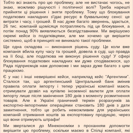
Тобто всі знають про цю проблему, але не вистачає чогось, не
знаю, можливо рішучості і політичної волі? Треба нарешті
прийняти ці рішення і зняти проблему. Тому що блокування
податкових накладних з'їдає ресурс в буквальному сенсі: це
витрати і часу, і грошей. В нас дуже багато звернень, здається,
26 тис. компаній щомісяця потрапляють під це блокування, а
потім понад 90% виявляються безпідставними. Ми вирішуємо
окремі кейси із податківцями, але ми хочемо це вирішити
системно, щоб в принципі не виникало такої проблеми.
Ще одна складова — виконання рішень суду. Це коли вже
компанія вбила купу часу та грошей, довела в суді, що правда
на її боці, але податкова не виконує рішення суду! У сфері
блокування податкових накладних ми дуже сподіваємося, що
Рада підприємців нам допоможе і ми зараз дуже багато з цим
працюємо.
Є у нас і інші невирішені кейси, наприклад кейс “Аргентини”.
Сталося так, що аргентинський Центральний банк змінив
правила оплати імпорту і тепер українські компанії мають
отримувати дозвіл на купівлю іноземної валюти для оплати
імпорту лише після закінчення 180 днів з моменту розмитнення
товарів. Але в Україні граничний термін розрахунків за
експортно-імпортними операціями становить 180 днів з дати
замитнення, тобто це робить неможливим для українських
компаній отримання коштів за експортовану продукцію, через
що вони отримують штрафи!
Ми зверталися до Мінекономіки з проханням допомогти
вирішити цю проблему, оскільки маємо в Спілці компанії, які