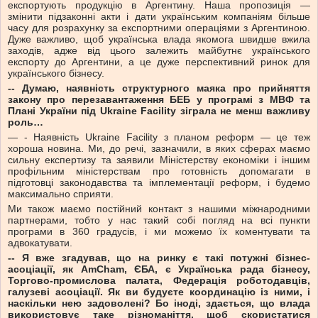
експортують продукцію в Аргентину. Наша пропозиція —
змінити підзаконні акти і дати українським компаніям більше
часу для розрахунку за експортними операціями з Аргентиною.
Дуже важливо, щоб українська влада якомога швидше вжила
заходів, адже від цього залежить майбутнє українського
експорту до Аргентини, а це дуже перспективний ринок для
українського бізнесу.
-- Думаю, наявність структурного маяка про прийняття
закону про перезавантаження БЕБ у програмі з МВФ та
Плані України під Ukraine Facility зіграла не менш важливу
роль…
— - Наявність Ukraine Facility з планом реформ — це теж
хороша новина. Ми, до речі, зазначили, в яких сферах маємо
сильну експертизу та заявили Міністерству економіки і іншим
профільним міністерствам про готовність допомагати в
підготовці законодавства та імплементації реформ, і будемо
максимально сприяти.
Ми також маємо постійний контакт з нашими міжнародними
партнерами, тобто у нас такий собі погляд на всі пункти
програми в 360 градусів, і ми можемо їх коментувати та
адвокатувати.
-- Я вже згадував, що на ринку є такі потужні бізнес-
асоціації, як AmCham, ЄБА, є Українська рада бізнесу,
Торгово-промислова палата, Федерація роботодавців,
галузеві асоціації. Як ви будуєте координацію із ними, і
наскільки нею задоволені? Бо іноді, здається, що влада
використовує таке різноманіття, щоб скористатися