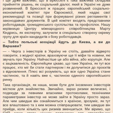
І ще дуже важливо, що в Брюсселі є така важлива складова
прийняття рішень, як соціальний діалог, який в Україні не дуже
розвинений. В Брюсселі ж працює європейський соціально-
економічний комітет при Єврокомісії, який надає свої
рекомендації та позиції при формуванні різних регламентів і
законодавчих документів. В цей комітет входять представники
роботодавців, громадянського суспільства та профспілок. Нашу
керівницю Центру міжнародного співробітництва Марту
Кіндрись, як експертку, залучили в спеціально створену окрему
групу для країн-кандидатів з боку роботодавців.
-- Тобто польські асоціації йдуть до Києва, а ви до
Варшави?
— - Черга з інвесторів в Україну не стоїть, давайте відверто
говорити, з жодної країни, враховуючи ще ті міфи та новини, які
звучать про Україну. Найчастіше це або війна, або корупція. Але
є зацікавленість. Європейцям цікаво, що таке Україна, як тут все
працює, хто міг би стати партнером і як долучитися до проєктів
з відновлення. Плюс всі розуміють, що все одно Україна стане
частиною, та й навіть вже є, частиною єдиного європейського
ринку.
Така організація, як наша, може бути для іноземних інвесторів
містком для знайомства. Звичайно, зараз ризики величезні, і
подекуди за певними власними протоколами, технічними
параметрами інвестор не може зайти в Україну просто зараз.
Але чим швидше він ознайомиться з країною, зрозуміє, як тут
все влаштовано та з ким можна співпрацювати, тим швидше він
прийде, коли кількість цих ризиків зменшиться. Ми віримо, що