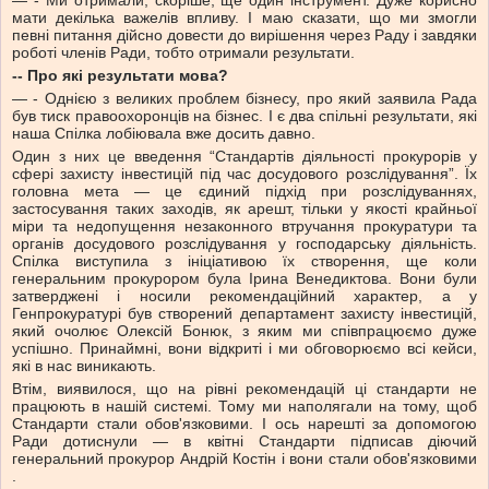
— - Ми отримали, скоріше, ще один інструмент. Дуже корисно
мати декілька важелів впливу. І маю сказати, що ми змогли
певні питання дійсно довести до вирішення через Раду і завдяки
роботі членів Ради, тобто отримали результати.
-- Про які результати мова?
— - Однією з великих проблем бізнесу, про який заявила Рада
був тиск правоохоронців на бізнес. І є два спільні результати, які
наша Спілка лобіювала вже досить давно.
Один з них це введення “Стандартів діяльності прокурорів у
сфері захисту інвестицій під час досудового розслідування”. Їх
головна мета — це єдиний підхід при розслідуваннях,
застосування таких заходів, як арешт, тільки у якості крайньої
міри та недопущення незаконного втручання прокуратури та
органів досудового розслідування у господарську діяльність.
Спілка виступила з ініціативою їх створення, ще коли
генеральним прокурором була Ірина Венедиктова. Вони були
затверджені і носили рекомендаційний характер, а у
Генпрокуратурі був створений департамент захисту інвестицій,
який очолює Олексій Бонюк, з яким ми співпрацюємо дуже
успішно. Принаймні, вони відкриті і ми обговорюємо всі кейси,
які в нас виникають.
Втім, виявилося, що на рівні рекомендацій ці стандарти не
працюють в нашій системі. Тому ми наполягали на тому, щоб
Стандарти стали обов'язковими. І ось нарешті за допомогою
Ради дотиснули — в квітні Стандарти підписав діючий
генеральний прокурор Андрій Костін і вони стали обов'язковими
.