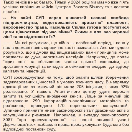
Таких кейсів в нас багато. Тільки у 2024 році ми маємо вже п’ять
успішно вирішених кейсів Центром Захисту Бізнесу та з десяток
в роботі.
-- На сайті СУП серед цінностей названі свобода
підприємництва, недоторканність приватної власності,
верховенство права. Наскільки Спілка готова поступитися
цими цінностями під час війни? Якими є для вас червоні
лінії та як відстоюєте їх?
— — Ми всі розуміємо, що війна — особливий період, і вона у
нас в державі навіть юридично так і називається. Але ми чудово
розуміємо, що відмова від вищезгаданих вами принципів може
призвести до дуже негативних наслідків. Наприклад, до появи
“сірих зон” та збільшення частки тіньової економіки, до
зростання корупції та випадків зловживання владою, до відтоку
капіталу та інвестицій.
СУП зосереджується на тому, щоб знайти шляхи збереження
задекларованих цінностей в умовах воєнного часу. В напрямку
адвокації ми за минулий рік мали 205 ініціатив, з яких 92%
реалізовано. У нашого Аналітичного центру удвічі виросли
запити та успішність вирішення кейсів. Лише за минулий рік
підготовлено 290 інформаційно-аналітичних матеріалів та
роз’яснень, проведено 170 персональних консультацій.
Зупинено прийняття низки законопроєктів та підзаконних актів з
корупційними ризиками. Наприклад, у випадку законопроєкту
8087 “про прослуховування”: за нашої активної участі
Держспецзв’язок позбавили права прослуховувати будь-кого без
відповідної постанови суду.