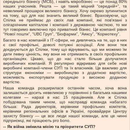
середнього бізнесу (МСБ), і навіть мікробізнес — це понад 80%
наших учасників. Решта — це такий міцний “середній+”, та
невеликий прошарок великого бізнесу. Хочу окремо зупинитися
на тому, що для нас значить великий бізнес. Враховуючи, що
Спілка не приймає до своїх лав компанії, які пов'язані з
олігархічним капіталом і компанії з державною часткою, то ми
тут говоримо виключно про приватний бізнес. Це компанії рівня
“Нової пошти”, “UBC Груп”, “Біофарми”, “Аяксу”, “Кормотеху”.
Багато в нас компаній з ІТ-сфери, не дивлячись на те, що в них
є свої профільні, доволі потужні асоціації. Але вони теж
доєднуються до Спілки, тому що відчувають, що ми можемо їм
дати певну цінність, яку вони не отримають в своїх профільних
організаціях. Цікаво, що до нас стало більше долучатися
виробничих компаній. Я регулярно відкриваю для себе нові
виробничі компанії-члени СУП та їх власників. Це важливо для
структури економіки — виробництво з додатною вартістю,
можливість експортувати продукцію з високою доданою
вартістю.
Наша команда розширилася останнім часом, хоча вона
залишається досить невеликою у порівнянні з багатьма нашими
колегами — наразі в нас 15 працівників. Але ж Спілка
побудована таким чином, що насправді команда набагато
більша: Рада директорів, керівники профільних комітетів,
керівники регіональних офісів в Україні, провайдери Центру
захисту бізнесу — це все люди нашої команди, але це чинні
підприємці, які працюють pro bono.
-- Як війна змінила місію та пріоритети СУП?