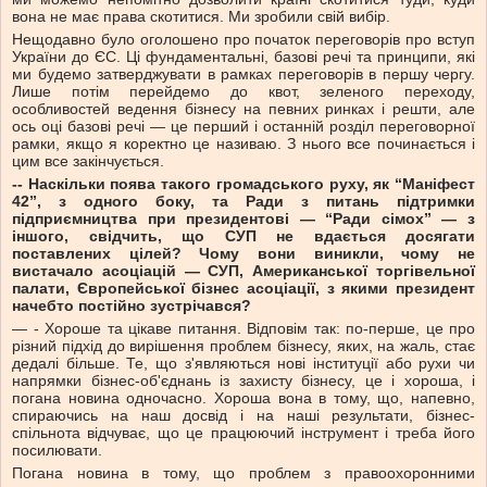
вона не має права скотитися. Ми зробили свій вибір.
Нещодавно було оголошено про початок переговорів про вступ
України до ЄС. Ці фундаментальні, базові речі та принципи, які
ми будемо затверджувати в рамках переговорів в першу чергу.
Лише потім перейдемо до квот, зеленого переходу,
особливостей ведення бізнесу на певних ринках і решти, але
ось оці базові речі — це перший і останній розділ переговорної
рамки, якщо я коректно це називаю. З нього все починається і
цим все закінчується.
-- Наскільки поява такого громадського руху, як “Маніфест
42”, з одного боку, та Ради з питань підтримки
підприємництва при президентові — “Ради сімох” — з
іншого, свідчить, що СУП не вдається досягати
поставлених цілей? Чому вони виникли, чому не
вистачало асоціацій — СУП, Американської торгівельної
палати, Європейської бізнес асоціації, з якими президент
начебто постійно зустрічався?
— - Хороше та цікаве питання. Відповім так: по-перше, це про
різний підхід до вирішення проблем бізнесу, яких, на жаль, стає
дедалі більше. Те, що з'являються нові інституції або рухи чи
напрямки бізнес-об'єднань із захисту бізнесу, це і хороша, і
погана новина одночасно. Хороша вона в тому, що, напевно,
спираючись на наш досвід і на наші результати, бізнес-
спільнота відчуває, що це працюючий інструмент і треба його
посилювати.
Погана новина в тому, що проблем з правоохоронними