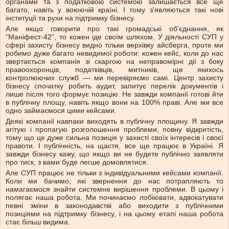
органами та з податковою системою залишається все ще
багато, навіть у воюючій країні. І тому з'являються такі нові
інституції та рухи на підтримку бізнесу.
Але якщо говорити про такі громадські об'єднання, як
“Маніфест-42”, то кожен іде своїм шляхом. У діяльності СУП у
сфері захисту бізнесу видно тільки верхівку айсберга, проте ми
робимо дуже багато невидимої роботи: кожен кейс, коли до нас
звертається компанія зі скаргою на неправомірні дії з боку
правоохоронців, податківців, митників, ще якихось
контролюючих служб — ми перевіряємо самі. Центр захисту
бізнесу спочатку робить аудит, запитує перелік документів і
лише після того формує позицію. Не завжди компанії готові йти
в публічну площу, навіть якщо вони на 100% праві. Але ми все
одно займаємося цими кейсами.
Деякі компанії навпаки виходять в публічну площину. Я завжди
агітую і пропагую розголошення проблеми, повну відкритість,
тому що це дуже сильна позиція у захисті своїх інтересів і своєї
правоти. І публічність, на щастя, все ще працює в Україні. Я
завжди бізнесу кажу, що якщо ви не будете публічно заявляти
про тиск, з вами буде легше домовлятися.
Але СУП працює не тільки з індивідуальними кейсами компанії.
Коли ми бачимо, які звернення до нас потрапляють то
намагаємося знайти системне вирішення проблеми. В цьому і
полягає наша робота. Ми починаємо лобіювати, адвокатувати
певні зміни в законодавстві або виходити з публічними
позиціями на підтримку бізнесу, і на цьому етапі наша робота
стає більш видима.