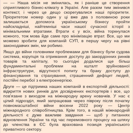
— — Наша місія не змінилась, як і раніше це створення
сприятливого бізнес-клімату в Україні. Але разом тим змінився
контекст, і через це дещо cкорегувалися наші пріоритети.
Пріоритетом номер один у ці вже два з половиною роки
залишається допомога українському бізнесу пройти
найскладніші, найтемніші часи нашої сучасної історії з
мінімальними втратами. Втрати є у всіх, війна торкнулася
кожного, тож мова йде саме про мінімізацію втрат. Все, що ми
можемо зробити для компаній СУП, в першу чергу на рівні
законодавчих змін, ми робимо.
Якщо до війни головними проблемами для бізнесу були судова
система, корупція та отримання доступу до закордонних ринків
товарів та капіталу, то сьогодні додалися ще більш
фундаментальні проблеми на кшталт зруйнованої
інфраструктури, відсутності попиту та браку доступу до
фінансування та страхування, страшенний дефіцит людей,
постійні перебої з електроенергією.
Друге — це підтримка наших компаній в експортній діяльності:
відкриття нових ринків для досвідчених експортерів і все, що
пов'язане з виходом на міжнародну арену новачків. У нас є
цілий підрозділ, який запрацював через півроку після початку
повномасштабної війни восени 2022 року — Центр
міжнародного співробітництва. Крім того, в нашій міжнародній
діяльності є дуже важливе завдання — щоб у питаннях
відновлення України та під час перемовного процесу на шляху
до членства в ЄС була врахована позиція українського
приватного сектору.