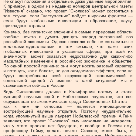
Не спасут положения и отдельные, даже удачные мероприятия.
К примеру, в одном из недавних номеров центральной газеты
“Известия” сказано, что проект “Сколково” может состояться в
том случае, если “наступление” пойдет широким фронтом —
если будут глобальные инвестиции в образование, науку,
прикладные отрасли.
Конечно, без гигантских вложений в самые передовые области
вообще нечего и думать двинуть вперед застрявший воз
российской экономики. Однако позволю себе не согласиться с
коллегами-журналистами в том смысле, что даже таких
глобальных инвестиций в указанные сферы, при всей их
значимости, может оказаться недостаточно для каких-либо
масштабных изменений в российских экономике и обществе.
По одной простой причине: они могут носить разовый характер
и потонуть, как в болоте, не дав ожидаемого эффекта, если не
будут востребованы всей окружающей экономической и
социальной средой. А именно с такой ситуацией мы и
сталкиваемся сейчас в России.
Ведь Силиконовая долина в Калифорнии потому и стала
кузницей научных идей и Нобелевских лауреатов, что вся
окружающая ее экономическая среда Соединенных Штатов —
как к ним ни относись — является инновационной,
востребующей научные открытия. Поэтому неудивительно,
когда упомянутый выше лауреат Нобелевской премии А.Гейм
заявляет, что проект “Сколково” ему нисколько не интересен,
что у этого проекта нет будущего, и вообще в России ему,
профессору Гейму, делать нечего. Сказано, может быть, и
резко, но задуматься над такими оценками Нобелевского