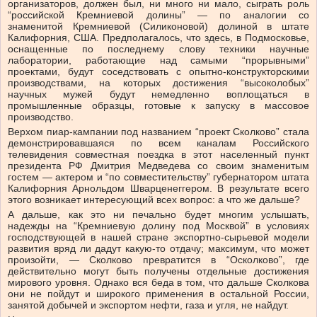
организаторов, должен был, ни много ни мало, сыграть роль
“российской Кремниевой долины” — по аналогии со
знаменитой Кремниевой (Силиконовой) долиной в штате
Калифорния, США. Предполагалось, что здесь, в Подмосковье,
оснащенные по последнему слову техники научные
лаборатории, работающие над самыми “прорывными”
проектами, будут соседствовать с опытно-конструкторскими
производствами, на которых достижения “высоколобых”
научных мужей будут немедленно воплощаться в
промышленные образцы, готовые к запуску в массовое
производство.
Верхом пиар-кампании под названием “проект Сколково” стала
демонстрировавшаяся по всем каналам Российского
телевидения совместная поездка в этот населенный пункт
президента РФ Дмитрия Медведева со своим знаменитым
гостем — актером и “по совместительству” губернатором штата
Калифорния Арнольдом Шварценеггером. В результате всего
этого возникает интересующий всех вопрос: а что же дальше?
А дальше, как это ни печально будет многим услышать,
надежды на “Кремниевую долину под Москвой” в условиях
господствующей в нашей стране экспортно-сырьевой модели
развития вряд ли дадут какую-то отдачу; максимум, что может
произойти, — Сколково превратится в “Осколково”, где
действительно могут быть получены отдельные достижения
мирового уровня. Однако вся беда в том, что дальше Сколкова
они не пойдут и широкого применения в остальной России,
занятой добычей и экспортом нефти, газа и угля, не найдут.