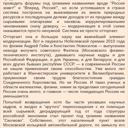
проводить форумы под громкими названиями вроде “Россия
зовет!” и “Вперед, Россия!”, но если устоявшаяся в стране
система построена на выкачивании из земли природных
ресурсов и последующем дележе доходов от их продажи между
сырьевыми олигархами и насквозь коррумпированными
чиновниками снизу доверху, — модернизация в этой схеме
оказывается просто ненужной. Система ее просто отторгает.
Отторгает она и большую науку как важнейший элемент
модернизации. Вот и лауреаты Нобелевской премии 2010 года
по физике Андрей Гейм и Константин Новоселов — выпускники
некогда могучего советского Физтеха (Московского физико-
технического института), дававшего научные кадры и для
Российской Федерации, и для Украины, и для Беларуси, и для
всех других бывших республик СССР, — в современной России
не нашли применения своим способностям. Уже много лет
работают в Манчестерском университете в Великобритании,
приумножая своим трудом благосостояние граждан
Соединенного Королевства. Но не России. И таких ученых в
области математики, физики, химии за пределами сегодняшней
России очень много, и главное — число покидающих Россию не
уменьшается.
Попыткой возвращения хотя бы части уехавших научных
кадров, а заодно и “крутого” переоснащения с их помощью
всей сырьевой, деградирующей год от года структуры
российской экономики стал проект под громким названием
“Сколково”. Собственно, этот населенный пункт возле
Московской кольцевой автомобильной дороги, по замыслу его