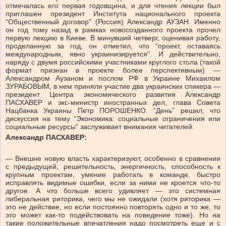
отмечалась его первая годовщина, и для чтения лекции был
приглашен президент Института национального проекта
“Общественный договор” (Россия) Александр АУЗАН. Именно
он год тому назад в рамках новосозданного проекта прочел
первую лекцию в Киеве. В минувший четверг, оценивая работу,
проделанную за год, он отметил, что “проект, оставаясь
международным, явно украинизируется”. И действительно,
наряду с двумя российскими участниками круглого стола (такой
формат признан в проекте более перспективным) —
Александром Аузаном и послом РФ в Украине Михаилом
ЗУРАБОВЫМ, в нем приняли участие два украинских спикера —
президент Центра экономического развития Александр
ПАСХАВЕР и экс-министр иностранных дел, глава Совета
Нацбанка Украины Петр ПОРОШЕНКО. “День” решил, что
дискуссия на тему “Экономика: социальные ограничения или
социальные ресурсы” заслуживает внимания читателей.
Александр ПАСХАВЕР:
— Внешне новую власть характеризуют, особенно в сравнении
с предыдущей, решительность, энергичность, способность к
крупным проектам, умение работать в команде, быстро
исправлять видимые ошибки, если за ними не кроется что-то
другое. А что больше всего удивляет — это системная
либеральная риторика, чего мы не ожидали (хотя риторика —
это не действие, но если постоянно повторять одно и то же, то
это может как-то подействовать на поведение тоже). Но на
такие положительные впечатления надо посмотреть еще и с