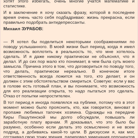
хотят этого избегать, очень многие учатся математике и
статистике.
И в заключение я хочу сказать фразу, которой в последнее
время очень часто себя подбадриваю: жизнь прекрасна, если
правильно подобрать антидепрессанты.
Михаил ЗУРАБОВ:
— Я хотел бы поделиться некоторыми соображениями по
поводу услышанного. В моей жизни был период, когда я имел
возможность воплотить в реальность то, что мне хотелось
сделать. И я даже никому практически не объяснял, что я
делал. И до сих пор мало кто понимает, в чем была суть моего
замысла. Причина этого в том, что договориться по поводу того,
что делать, практически нереально. В конечном итоге
ответственность всегда ложится на того, кто делает, и он
должен с этим обстоятельством смириться. Советую: если у вас
в голове есть готовый план, и вы понимаете, что возможность
для его реализации открыта, то надо пытаться это сделать.
Отказ от попытки непростителен.
В тот период я иногда появлялся на публике, потому что в этот
момент можно было прояснить, кто, как говорится, виноват в
пропаже любимых тапочек хозяина. Однажды на передаче
Киры Пашутинской мы долго обсуждали, повышать ли
заработную плату врачам. Я доказывал, что это было бы
разумно, особенно если делать это осмысленно и не всем
подряд, а добиваясь какой-то цели. В дискуссии я, как мог,
отстаивал свою точку зрения, парировал замечания оппонентов