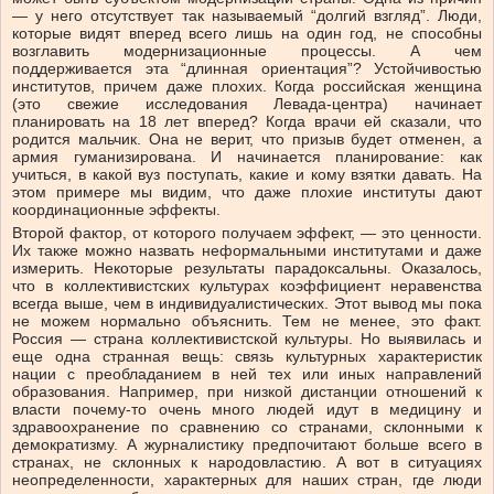
— у него отсутствует так называемый “долгий взгляд”. Люди,
которые видят вперед всего лишь на один год, не способны
возглавить модернизационные процессы. А чем
поддерживается эта “длинная ориентация”? Устойчивостью
институтов, причем даже плохих. Когда российская женщина
(это свежие исследования Левада-центра) начинает
планировать на 18 лет вперед? Когда врачи ей сказали, что
родится мальчик. Она не верит, что призыв будет отменен, а
армия гуманизирована. И начинается планирование: как
учиться, в какой вуз поступать, какие и кому взятки давать. На
этом примере мы видим, что даже плохие институты дают
координационные эффекты.
Второй фактор, от которого получаем эффект, — это ценности.
Их также можно назвать неформальными институтами и даже
измерить. Некоторые результаты парадоксальны. Оказалось,
что в коллективистских культурах коэффициент неравенства
всегда выше, чем в индивидуалистических. Этот вывод мы пока
не можем нормально объяснить. Тем не менее, это факт.
Россия — страна коллективистской культуры. Но выявилась и
еще одна странная вещь: связь культурных характеристик
нации с преобладанием в ней тех или иных направлений
образования. Например, при низкой дистанции отношений к
власти почему-то очень много людей идут в медицину и
здравоохранение по сравнению со странами, склонными к
демократизму. А журналистику предпочитают больше всего в
странах, не склонных к народовластию. А вот в ситуациях
неопределенности, характерных для наших стран, где люди