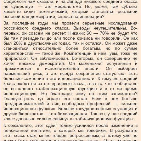
Социологи нам сказали: и на Западе никакого среднего класса
не существует — это мифологема. Но, может, там субъект
какой-то сидит политический, который становится реальной
основой для демократии, спроса на инновации?
За последние годы мы провели серьезные исследования
российского среднего класса. Выводы неутешительны. Во-
первых, он совсем не растет. Никаких 50 — 70% не будет что
бы там президенты до или после кризиса ни говорили. Он как
был 20% в двухтысячных годах, так и остался. Он может даже
становиться относительно более богатым, но по сумме
характеристик — такой же. Компетенции в нем, увы, тоже не
прирастают. Он заблокирован. Во-вторых, он совершенно не
хочет никакой демократии. Он маленький, испуганный и
прижимается к исполнительной власти. Он выбирает
наименьший риск, а это всегда сохранение статус-кво. Есть
большие сомнения в его инновационности. К тому же средний
класс любят не за его красивые глаза, а за то, что в обществе
он выполняет стабилизационную функцию и в то же время
инновационную. Но благодаря чему он этим занимается?
Главную роль тут играет его состав. Если в нем больше
предпринимателей и лиц свободных профессий — сильнее
инновационная функция. Больше государственных служащих и
других бюрократов — стабилизационая. Так вот, у нас средний
класс довольно сильно сдвинут в стабилизационную функцию.
К сожалению, этот сдвиг только усилился после изменений в
пенсионной политике, о которых мы говорили. В результате
этот класс стал, мягко говоря, регрессивным, а потому уже не
может быть субъектом модернизации страны. Одна из причин