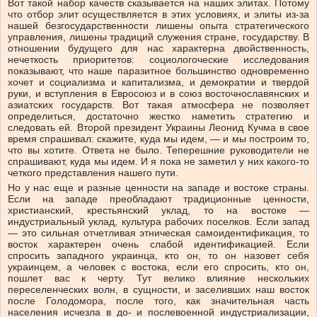
Вот такой набор качеств сказывается на наших элитах. Потому
что отбор элит осуществляется в этих условиях, и элиты из-за
нашей безгосударственности лишены опыта стратегического
управления, лишены традиций служения стране, государству. В
отношении будущего для нас характерна двойственность,
нечеткость приоритетов: социологоческие исследования
показывают, что наше паразитное большинство одновременно
хочет и социализма и капитализма, и демократии и твердой
руки, и вступления в Евросоюз и в союз восточнославянских и
азиатских государств. Вот такая атмосфера не позволяет
определиться, достаточно жестко наметить стратегию и
следовать ей. Второй президент Украины Леонид Кучма в свое
время спрашивал: скажите, куда мы идем, — и мы построим то,
что вы хотите. Ответа не было. Теперешние руководители не
спрашивают, куда мы идем. И я пока не заметил у них какого-то
четкого представления нашего пути.
Но у нас еще и разные ценности на западе и востоке страны.
Если на западе преобладают традиционные ценности,
христианский, крестьянский уклад, то на востоке —
индустриальный уклад, культура рабочих поселков. Если запад
— это сильная отчетливая этническая самоидентификация, то
восток характерен очень слабой идентификацией. Если
спросить западного украинца, кто он, то он назовет себя
украинцем, а человек с востока, если его спросить, кто он,
пошлет вас к черту. Тут велико влияние нескольких
переселенческих волн, в сущности, и заселивших наш восток
после Голодомора, после того, как значительная часть
населения исчезла в до- и послевоенной индустриализации,