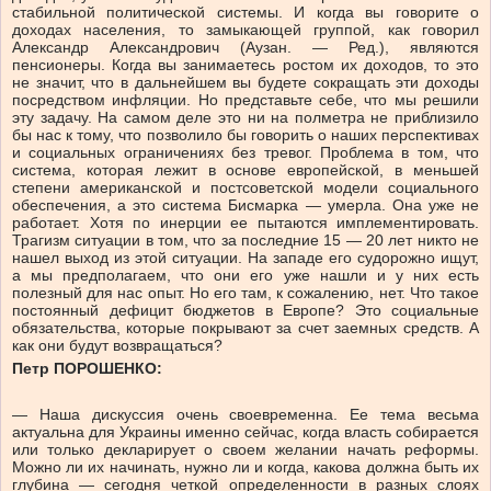
стабильной политической системы. И когда вы говорите о
доходах населения, то замыкающей группой, как говорил
Александр Александрович (Аузан. — Ред.), являются
пенсионеры. Когда вы занимаетесь ростом их доходов, то это
не значит, что в дальнейшем вы будете сокращать эти доходы
посредством инфляции. Но представьте себе, что мы решили
эту задачу. На самом деле это ни на полметра не приблизило
бы нас к тому, что позволило бы говорить о наших перспективах
и социальных ограничениях без тревог. Проблема в том, что
система, которая лежит в основе европейской, в меньшей
степени американской и постсоветской модели социального
обеспечения, а это система Бисмарка — умерла. Она уже не
работает. Хотя по инерции ее пытаются имплементировать.
Трагизм ситуации в том, что за последние 15 — 20 лет никто не
нашел выход из этой ситуации. На западе его судорожно ищут,
а мы предполагаем, что они его уже нашли и у них есть
полезный для нас опыт. Но его там, к сожалению, нет. Что такое
постоянный дефицит бюджетов в Европе? Это социальные
обязательства, которые покрывают за счет заемных средств. А
как они будут возвращаться?
Петр ПОРОШЕНКО:
— Наша дискуссия очень своевременна. Ее тема весьма
актуальна для Украины именно сейчас, когда власть собирается
или только декларирует о своем желании начать реформы.
Можно ли их начинать, нужно ли и когда, какова должна быть их
глубина — сегодня четкой определенности в разных слоях