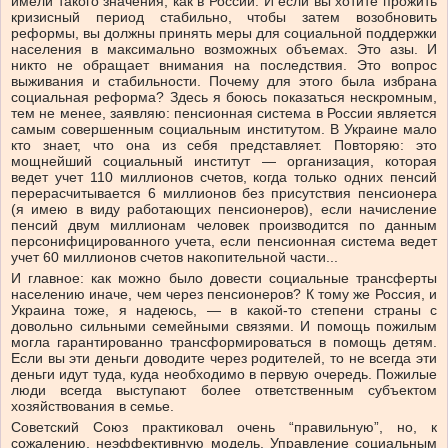
имели такого значения, как в России. И если вы хотите прожить
кризисный период стабильно, чтобы затем возобновить
реформы, вы должны принять меры для социальной поддержки
населения в максимально возможных объемах. Это азы. И
никто не обращает внимания на последствия. Это вопрос
выживания и стабильности. Почему для этого была избрана
социальная реформа? Здесь я боюсь показаться нескромным,
тем не менее, заявляю: пенсионная система в России является
самым совершенным социальным институтом. В Украине мало
кто знает, что она из себя представляет. Повторяю: это
мощнейший социальный институт — организация, которая
ведет учет 110 миллионов счетов, когда только одних пенсий
перерасчитывается 6 миллионов без присутствия пенсионера
(я имею в виду работающих пенсионеров), если начисление
пенсий двум миллионам человек производится по данным
персонифицированного учета, если пенсионная система ведет
учет 60 миллионов счетов накопительной части...
И главное: как можно было довести социальные трансферты
населению иначе, чем через пенсионеров? К тому же Россия, и
Украина тоже, я надеюсь, — в какой-то степени страны с
довольно сильными семейными связями. И помощь пожилым
могла гарантированно трансформироваться в помощь детям.
Если вы эти деньги доводите через родителей, то не всегда эти
деньги идут туда, куда необходимо в первую очередь. Пожилые
люди всегда выступают более ответственным субъектом
хозяйствования в семье.
Советский Союз практиковал очень “правильную”, но, к
сожалению, неэффективную модель. Управление социальным