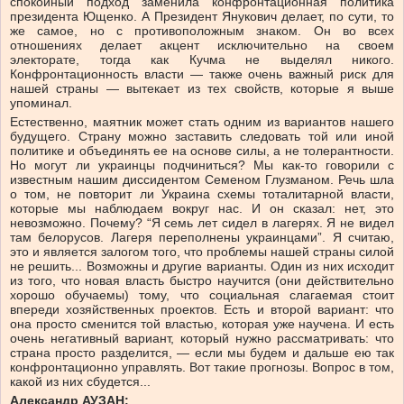
спокойный подход заменила конфронтационная политика
президента Ющенко. А Президент Янукович делает, по сути, то
же самое, но с противоположным знаком. Он во всех
отношениях делает акцент исключительно на своем
электорате, тогда как Кучма не выделял никого.
Конфронтационность власти — также очень важный риск для
нашей страны — вытекает из тех свойств, которые я выше
упоминал.
Естественно, маятник может стать одним из вариантов нашего
будущего. Страну можно заставить следовать той или иной
политике и объединять ее на основе силы, а не толерантности.
Но могут ли украинцы подчиниться? Мы как-то говорили с
известным нашим диссидентом Семеном Глузманом. Речь шла
о том, не повторит ли Украина схемы тоталитарной власти,
которые мы наблюдаем вокруг нас. И он сказал: нет, это
невозможно. Почему? “Я семь лет сидел в лагерях. Я не видел
там белорусов. Лагеря переполнены украинцами”. Я считаю,
это и является залогом того, что проблемы нашей страны силой
не решить... Возможны и другие варианты. Один из них исходит
из того, что новая власть быстро научится (они действительно
хорошо обучаемы) тому, что социальная слагаемая стоит
впереди хозяйственных проектов. Есть и второй вариант: что
она просто сменится той властью, которая уже научена. И есть
очень негативный вариант, который нужно рассматривать: что
страна просто разделится, — если мы будем и дальше ею так
конфронтационно управлять. Вот такие прогнозы. Вопрос в том,
какой из них сбудется...
Александр АУЗАН: