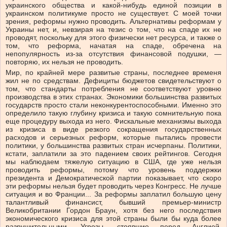
украинского общества и какой-нибудь единой позиции в
украинском политикуме просто не существует. С моей точки
зрения, реформы нужно проводить. Альтернативы реформам у
Украины нет, и, невзирая на тезис о том, что на спаде их не
проводят, поскольку для этого физически нет ресурса, и также о
том, что реформа, начатая на спаде, обречена на
непопулярность из-за отсутствия финансовой подушки, —
повторяю, их нельзя не проводить.
Мир, по крайней мере развитые страны, последнее временя
жил не по средствам. Дефициты бюджетов свидетельствуют о
том, что стандарты потребления не соответствуют уровню
производства в этих странах. Экономики большинства развитых
государств просто стали неконкурентоспособными. Именно это
определило такую глубину кризиса и такую сомнительную пока
еще процедуру выхода из него. Фискальные механизмы выхода
из кризиса в виде резкого сокращения государственных
расходов и серьезных реформ, которые пытались провести
политики, у большинства развитых стран исчерпаны. Политики,
кстати, заплатили за это падением своих рейтингов. Сегодня
мы наблюдаем тяжелую ситуацию в США, где уже нельзя
проводить реформы, потому что уровень поддержки
президента и Демократической партии показывает, что скоро
эти реформы нельзя будет проводить через Конгресс. Не лучше
ситуация и во Франции... За реформы заплатил большую цену
талантливый финансист, бывший премьер-министр
Великобритании Гордон Браун, хотя без него последствия
экономического кризиса для этой страны были бы куда более
разрушительными. Угрозы, стоявшие перед Англией,