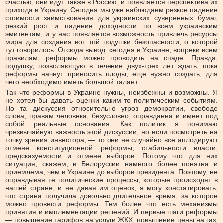
счастью, они идут также в Россию, и появляется перспектива их
прихода в Украину. Сегодня мы уже наблюдаем резкое падение
стоимости заимствования для украинских суверенных бумаг,
резкий рост и падение доходности по всем украинским
эмитентам, и у нас появляется возможность привлечь ресурсы
мира для создания вот той подушки безопасности, о которой
тут говорилось. Отсюда вывод: сегодня в Украине, вопреки всем
правилам, реформы можно проводить на спаде. Правда,
подушку, позволяющую в течение двух-трех лет ждать, пока
реформы начнут приносить плоды, еще нужно создать, для
чего необходимо иметь большой талант.
Так что реформы в Украине нужны, неизбежны и возможны. Я
не хотел бы давать оценки каким-то политическим событиям.
Но та дискуссия относительно угроз демократии, свободе
слова, правам человека, безусловно, оправданна и имеет под
собой реальные основания. Как политик я понимаю
чрезвычайную важность этой дискуссии, но если посмотреть на
точку зрения инвестора, — то они не случайно все аплодируют
отмене конституционной реформы, стабильности власти,
предсказуемости и отмене выборов. Потому что для них
ситуация, скажем, в Белоруссии намного более понятна и
приемлема, чем в Украине до выборов президента. Поэтому, не
оправдывая те политические процессы, которые происходят в
нашей стране, и не давая им оценок, я могу констатировать,
что страна получила довольно длительное время, за которое
можно провести реформы. Тем более что есть механизмы
принятия и имплементации решений. И первые шаги реформы
— повышение тарифов на услуги ЖКХ, повышение цены на газ,