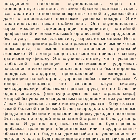
поведением населения осуществлялось через его
стопроцентную занятость, и таким образом реализовывались
все гарантии в отношении конкретных людей и домохозяйств
даже с относительно невысоким уровнем доходов. Этим
гарантировалась некая стабильность. Она осуществлялась
через механизм администрации предприятия, партийной,
профсоюзной и комсомольской организаций, распределения
благ и услуг — жилья, заказов и т.д. через этот механизм. Но то,
что все предприятия работали в рамках плана и имели четкие
перспективы, не имело никакого отношения к реальной
экономике. И в конце концов эта система пришла к своему
трагическому финалу. Это случилось потому, что в условиях
глобальной конкуренции и невозможности удерживать
население в изоляции от остального мира не было переноса
передовых стандартов, представлений и взглядов на
территорию нашей страны, управлявшейся таким образом. А
теперь представьте, что внезапно такую систему
ликвидировали,и образовался рынок труда, но не было ни
одного института (они существуют во всех странах мира),
который бы управлял социальным поведением в этих условиях.
И вам бы пришлось такие институты создавать. Хочу сказать,
самой большой проблемой было распределить общественные
фонды потребления и провести реформу доходов населения.
Эта задача ни в одной постсоветской стране не была до конца
решена. И до тех пор, пока глобально не будет решена
проблема трансляции общественных или государственных
обязательств на бюджеты домохозяйств с увеличением их
доходов, у нас не будет возможности говорить о возникновении