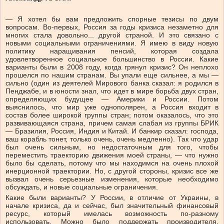
— Я хотел бы вам предложить спорные тезисы по двум
вопросам. Во-первых, Россия за годы кризиса незаметно для
многих стала довольно... другой страной. И это связано с
новыми социальными ограничениями. Я имею в виду новую
политику наращивания пенсий, которая создала
удовлетворенное социальное большинство в России. Какие
варианты были в 2008 году, когда грянул кризис? Он неплохо
прошелся по нашим странам. Вы упали еще сильнее, а мы —
сильно (один из деятелей Мирового банка сказал: я родился в
Пенджабе, и в юности знал, что идет в мире борьба двух стран,
определяющих будущее — Америки и России. Потом
выяснилось, что мир уже однополярен, а Россия входит в
состав более широкой группы стран; потом оказалось, что это
развивающаяся страна, причем самая слабая из группы БРИК
— Бразилия, Россия, Индия и Китай. И банкир сказал: господа,
ваш корабль тонет, только очень, очень медленно). Так что удар
был очень сильным, но недостаточным для того, чтобы
переместить траекторию движения моей страны, — что нужно
было бы сделать, потому что мы находимся на очень плохой
инерционной траектории. Но, с другой стороны, кризис все же
вызвал очень серьезные изменения, которые необходимо
обсуждать, и новые социальные ограничения.
Какие были варианты? У России, в отличие от Украины, в
начале кризиса, да и сейчас, был значительный финансовый
ресурс, который имелась возможность по-разному
использовать. Можно было поддержать производителя,