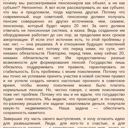
почему мы рассматриваем пенсионеров как объект, а не как
субъект? Непонятно. А вот если рассматривать их как субъект,
что мы и предложили, тогда картинка другая. Потому что
современный, еще советский, пенсионер должен получать
пенсию совершенно из других источников, чем, скажем,
пенсионер, который будет через 20 лет. За него должна
отвечать не пенсионная система, а казна. Ведь созданное им
оборудование работает до сих пор, за пределами всех сроков
амортизации. И если этот источник есть, то этой проблемы у
нас нет, — она решаема. А в отношении будущих поколений
тоже проблемы нет, потому что перед ними, по сути, нет
никаких обязательств. Повторяю, перед теми, кому сейчас 20,
никаких обязательств нет. Им предоставлены разные
возможности для формирования пенсий. Государство лишь
обязалось поддерживать эти правила, гарантировать их
стабильность. Есть проблемы с моим поколением. Потому что
мы точно не успеваем принять участие в новой системе правил
и не успели создать ничего настолько прочного в советское
время, чтобы моему поколению можно было платить
нормальные пенсии. Но, честно говоря, с моим поколением
тоже нет проблем. Потому что мы и не ждали, что государство
будет нам помогать. Мы видели, что происходит, и по-своему,
по-разному решали эти задачи: накапливали деньги, покупали
какую-то недвижимость. Наша задача — обеспечить
сохранность нажитого.
Завершая эту часть своего выступления, я хочу огласить идею
для размышления. Люди, для кого-то к счастью, а для
пенсионных систем — к сожалению, начинают жить долго за