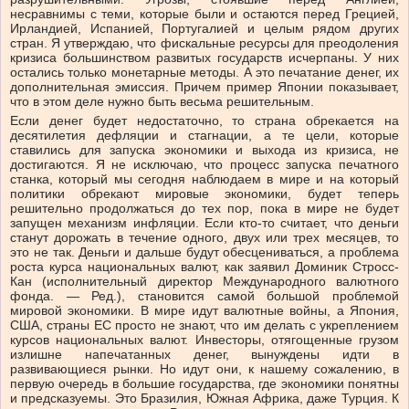
несравнимы с теми, которые были и остаются перед Грецией,
Ирландией, Испанией, Португалией и целым рядом других
стран. Я утверждаю, что фискальные ресурсы для преодоления
кризиса большинством развитых государств исчерпаны. У них
остались только монетарные методы. А это печатание денег, их
дополнительная эмиссия. Причем пример Японии показывает,
что в этом деле нужно быть весьма решительным.
Если денег будет недостаточно, то страна обрекается на
десятилетия дефляции и стагнации, а те цели, которые
ставились для запуска экономики и выхода из кризиса, не
достигаются. Я не исключаю, что процесс запуска печатного
станка, который мы сегодня наблюдаем в мире и на который
политики обрекают мировые экономики, будет теперь
решительно продолжаться до тех пор, пока в мире не будет
запущен механизм инфляции. Если кто-то считает, что деньги
станут дорожать в течение одного, двух или трех месяцев, то
это не так. Деньги и дальше будут обесцениваться, а проблема
роста курса национальных валют, как заявил Доминик Стросс-
Кан (исполнительный директор Международного валютного
фонда. — Ред.), становится самой большой проблемой
мировой экономики. В мире идут валютные войны, а Япония,
США, страны ЕС просто не знают, что им делать с укреплением
курсов национальных валют. Инвесторы, отягощенные грузом
излишне напечатанных денег, вынуждены идти в
развивающиеся рынки. Но идут они, к нашему сожалению, в
первую очередь в большие государства, где экономики понятны
и предсказуемы. Это Бразилия, Южная Африка, даже Турция. К