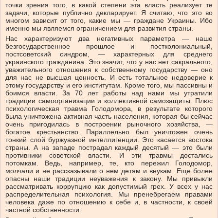
точки зрения того, в какой степени эта власть реализует те
задачи, которые публично декларирует. Я считаю, что это во
многом зависит от того, какие мы — граждане Украины. Ибо
именно мы являемся ограничением для развития страны.
Нас характеризуют два негативных параметра — наше
безгосударственное прошлое и постколониальный,
постсоветский синдром, — характерных для среднего
украинского гражданина. Это значит, что у нас нет сакрального,
уважительного отношения к собственному государству — оно
для нас не высшая ценность. И есть тотальное недоверие к
этому государству и его институтам. Кроме того, мы пассивны и
боимся власти. За 70 лет работы над нами мы утратили
традиции самоорганизации и коллективной самозащиты. Плюс
психологическая травма Голодомора, в результате которого
была уничтожена активная часть населения, которая бы сейчас
очень пригодилась в построении рыночного хозяйства, —
богатое крестьянство. Параллельно был уничтожен очень
тонкий слой буржуазной интеллигенции. Это касается востока
страны. А на западе пострадал каждый десятый — это были
противники советской власти. И эти травмы достались
потомкам. Ведь, например, те, кто пережил Голодомор,
молчали и не рассказывали о нем детям и внукам. Еще более
опасны наши традиции неуважения к закону. Мы привыкли
рассматривать коррупцию как допустимый грех. У всех у нас
распределительная психология. Мы пренебрегаем правами
человека даже по отношению к себе и, в частности, к своей
частной собственности.