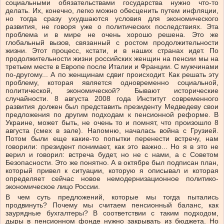
социальными обязательствами государства нужно что-то
делать. Их, конечно, легко можно обесценить путем инфляции,
но тогда сразу ухудшаются условия для экономического
развития, не говоря уже о политических последствиях. Эта
проблема и в мире не очень хорошо решена. Это же
глобальный вызов, связанный с ростом продолжительности
жизни. Этот процесс, кстати, и в наших странах идет. По
продолжительности жизни российских женщин на пенсии мы на
третьем месте в Европе после Италии и Франции. С мужчинами
по-другому... А по женщинам сдвиг происходит. Как решать эту
проблему, которая является одновременно социальной,
политической, экономической? Бывают исторические
случайности. 8 августа 2008 года Институт современного
развития должен был представить президенту Медведеву свои
предложения по другим подходам к пенсионной реформе. В
Украине, может быть, не очень то и помнят, что произошло 8
августа (смех в зале). Напомню, началась война с Грузией.
Потом были еще какие-то попытки перенести встречу, нам
говорили: президент понимает, как это важно... Но я в это не
верил и говорил: встреча будет, но не с нами, а с Советом
Безопасности. Это же понятно. А в октябре был подписан план,
который привел к ситуации, которую я описывал и которая
определяет сейчас новое немодернизационное политико-
экономическое лицо России.
В чем суть предложений, которые мы тогда пытались
продвинуть? Почему мы считаем пенсионный баланс, как
заурядные бухгалтеры? В соответствии с таким подходом,
дыры в пенсионном фонде нужно закрывать из бюджета. Но