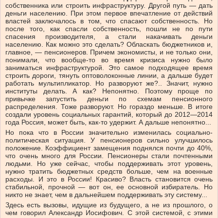
собственника или строить инфраструктуру. Другой путь — дать
деньги населению. При этом первое впечатление от действий
властей заключалось в том, что спасают собственность. Но
после того, как спасли собственность, пошли не по пути
спасения производителя, а стали накачивать деньги
населению. Как можно это сделать? Обласкать бюджетников и,
главное, — пенсионеров. Причем экономисты, и не только они,
понимали, что вообще-то во время кризиса нужно было
заниматься инфраструктурой. Это самое подходящее время
строить дороги, тянуть оптоволоконные линии, а дальше будет
работать мультипликатор. Но разворуют же?.. Значит, нужно
институты делать. А как? Непонятно. Поэтому проще по
привычке запустить деньги по схемам пенсионного
распределения. Тоже разворуют. Но гораздо меньше. В итоге
создали уровень социальных гарантий, который до 2012—2014
года Россия, может быть, как-то удержит. А дальше непонятно...
Но пока что в России значительно изменилась социально-
политическая ситуация. У пенсионеров сильно улучшилось
положение. Коэффициент замещения поднялся почти до 40%,
что очень много для России. Пенсионеры стали почтенными
людьми. Но уже сейчас, чтобы поддерживать этот уровень,
нужно тратить бюджетных средств больше, чем на военные
расходы. И это в России! Красиво? Власть становится очень
стабильной, прочной — вот он, ее основной избиратель. Но
никто не знает, чем в дальнейшем поддерживать эту систему...
Здесь есть вызовы, идущие из будущего, а не из прошлого, о
чем говорил Александр Иосифович. С этой системой, с этими