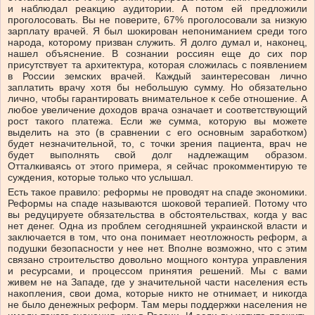
и наблюдал реакцию аудитории. А потом ей предложили
проголосовать. Вы не поверите, 67% проголосовали за низкую
зарплату врачей. Я был шокирован непониманием среди того
народа, которому призван служить. Я долго думал и, наконец,
нашел объяснение. В сознании россиян еще до сих пор
присутствует та архитектура, которая сложилась с появлением
в России земских врачей. Каждый заинтересован лично
заплатить врачу хотя бы небольшую сумму. Но обязательно
лично, чтобы гарантировать внимательное к себе отношение. А
любое увеличение доходов врача означает и соответствующий
рост такого платежа. Если же сумма, которую вы можете
выделить на это (в сравнении с его основным заработком)
будет незначительной, то, с точки зрения пациента, врач не
будет выполнять свой долг надлежащим образом.
Отталкиваясь от этого примера, я сейчас прокомментирую те
суждения, которые только что услышал.
Есть такое правило: реформы не проводят на спаде экономики.
Реформы на спаде называются шоковой терапией. Потому что
вы редуцируете обязательства в обстоятельствах, когда у вас
нет денег. Одна из проблем сегодняшней украинской власти и
заключается в том, что она понимает неотложность реформ, а
подушки безопасности у нее нет. Вполне возможно, что с этим
связано строительство довольно мощного контура управления
и ресурсами, и процессом принятия решений. Мы с вами
живем не на Западе, где у значительной части населения есть
накопления, свои дома, которые никто не отнимает, и никогда
не было денежных реформ. Там меры поддержки населения не