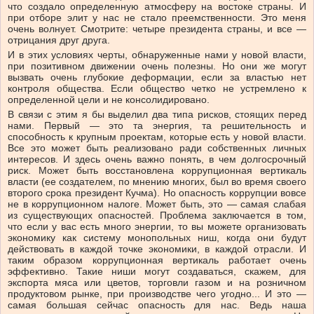
что создало определенную атмосферу на востоке страны. И
при отборе элит у нас не стало преемственности. Это меня
очень волнует. Смотрите: четыре президента страны, и все —
отрицания друг друга.
И в этих условиях черты, обнаруженные нами у новой власти,
при позитивном движении очень полезны. Но они же могут
вызвать очень глубокие деформации, если за властью нет
контроля общества. Если общество четко не устремлено к
определенной цели и не консолидировано.
В связи с этим я бы выделил два типа рисков, стоящих перед
нами. Первый — это та энергия, та решительность и
способность к крупным проектам, которые есть у новой власти.
Все это может быть реализовано ради собственных личных
интересов. И здесь очень важно понять, в чем долгосрочный
риск. Может быть восстановлена коррупционная вертикаль
власти (ее создателем, по мнению многих, был во время своего
второго срока президент Кучма). Но опасность коррупции вовсе
не в коррупционном налоге. Может быть, это — самая слабая
из существующих опасностей. Проблема заключается в том,
что если у вас есть много энергии, то вы можете организовать
экономику как систему монопольных ниш, когда они будут
действовать в каждой точке экономики, в каждой отрасли. И
таким образом коррупционная вертикаль работает очень
эффективно. Такие ниши могут создаваться, скажем, для
экспорта мяса или цветов, торговли газом и на розничном
продуктовом рынке, при производстве чего угодно... И это —
самая большая сейчас опасность для нас. Ведь наша