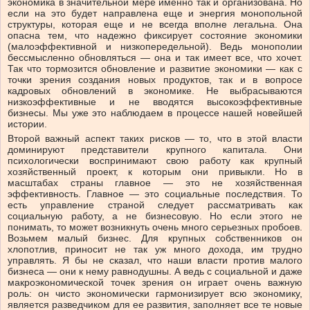
экономика в значительной мере именно так и организована. Но
если на это будет направлена еще и энергия монопольной
структуры, которая еще и не всегда вполне легальна. Она
опасна тем, что надежно фиксирует состояние экономики
(малоэффективной и низкопередельной). Ведь монополии
бессмысленно обновляться — она и так имеет все, что хочет.
Так что тормозится обновление и развитие экономики — как с
точки зрения создания новых продуктов, так и в вопросе
кадровых обновлений в экономике. Не выбрасываются
низкоэффективные и не вводятся высокоэффективные
бизнесы. Мы уже это наблюдаем в процессе нашей новейшей
истории.
Второй важный аспект таких рисков — то, что в этой власти
доминируют представители крупного капитала. Они
психологически воспринимают свою работу как крупный
хозяйственный проект, к которым они привыкли. Но в
масштабах страны главное — это не хозяйственная
эффективность. Главное — это социальные последствия. То
есть управление страной следует рассматривать как
социальную работу, а не бизнесовую. Но если этого не
понимать, то может возникнуть очень много серьезных пробоев.
Возьмем малый бизнес. Для крупных собственников он
хлопотлив, приносит не так уж много дохода, им трудно
управлять. Я бы не сказал, что наши власти против малого
бизнеса — они к нему равнодушны. А ведь с социальной и даже
макроэкономической точек зрения он играет очень важную
роль: он чисто экономически гармонизирует всю экономику,
является разведчиком для ее развития, заполняет все те новые