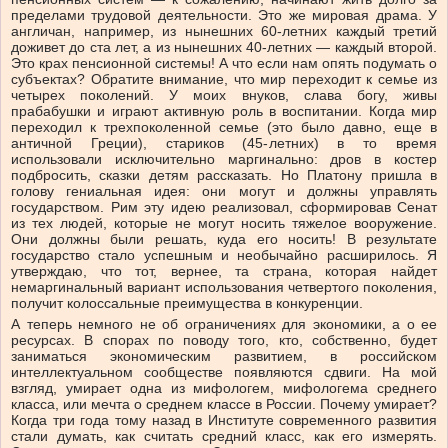
пределами трудовой деятельности. Это же мировая драма. У
англичан, например, из нынешних 60-летних каждый третий
доживет до ста лет, а из нынешних 40-летних — каждый второй.
Это крах пенсионной системы! А что если нам опять подумать о
субъектах? Обратите внимание, что мир переходит к семье из
четырех поколений. У моих внуков, слава богу, живы
прабабушки и играют активную роль в воспитании. Когда мир
переходил к трехпоколенной семье (это было давно, еще в
античной Греции), стариков (45-летних) в то время
использовали исключительно маргинально: дров в костер
подбросить, сказки детям рассказать. Но Платону пришла в
голову гениальная идея: они могут и должны управлять
государством. Рим эту идею реализовал, сформировав Сенат
из тех людей, которые не могут носить тяжелое вооружение.
Они должны были решать, куда его носить! В результате
государство стало успешным и необычайно расширилось. Я
утверждаю, что тот, вернее, та страна, которая найдет
немаргинальный вариант использования четвертого поколения,
получит колоссальные преимущества в конкуренции.
А теперь немного не об ограничениях для экономики, а о ее
ресурсах. В спорах по поводу того, кто, собственно, будет
заниматься экономическим развитием, в российском
интеллектуальном сообществе появляются сдвиги. На мой
взгляд, умирает одна из мифологем, мифологема среднего
класса, или мечта о среднем классе в России. Почему умирает?
Когда три года тому назад в Институте современного развития
стали думать, как считать средний класс, как его измерять.