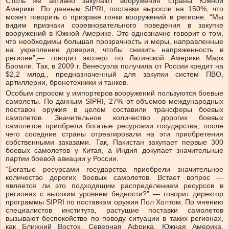
Столь же активно закупают вооружения страны Южной
Америки. По данным SIPRI, поставки выросли на 150%, что
может говорить о призраке гонки вооружений в регионе. “Мы
видим признаки соревновательного поведения в закупке
вооружений в Южной Америке. Это однозначно говорит о том,
что необходимы большая прозрачность и меры, направленные
на укрепление доверия, чтобы снизить напряженность в
регионе”,— говорит эксперт по Латинской Америки Марк
Бромли. Так, в 2009 г. Венесуэла получила от России кредит на
$2,2 млрд., предназначенный для закупки систем ПВО,
артиллерии, бронетехники и танков.
Особым спросом у импортеров вооружений пользуются боевые
самолеты. По данным SIPRI, 27% от объемов международных
поставок оружия в целом составили трансферы боевых
самолетов. Значительное количество дорогих боевых
самолетов приобрели богатые ресурсами государства, после
чего соседние страны отреагировали на эти приобретения
собственными заказами. Так, Пакистан закупает первые 300
боевых самолетов у Китая, а Индия докупает значительные
партии боевой авиации у России.
“Богатые ресурсами государства приобрели значительное
количество дорогих боевых самолетов. Встает вопрос —
является ли это подходящим распределением ресурсов в
регионах с высоким уровнем бедности?” — говорит директор
программы SIPRI по поставкам оружия Пол Холтом. По мнению
специалистов института, растущие поставки самолетов
вызывают беспокойство по поводу ситуации в таких регионах,
как Ближний Восток, Северная Африка, Южная Америка,