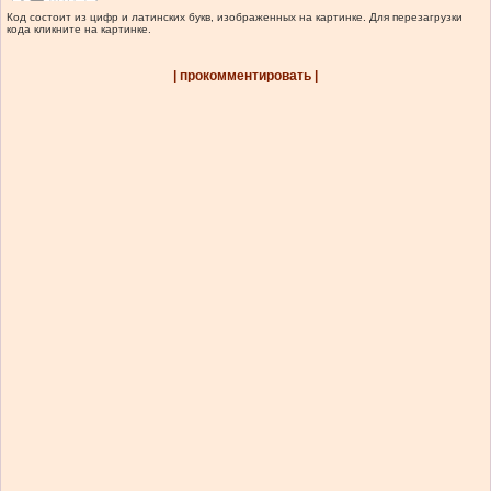
Код состоит из цифр и латинских букв, изображенных на картинке. Для перезагрузки
кода кликните на картинке.
| прокомментировать |