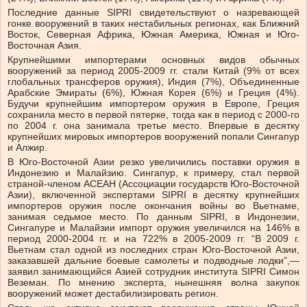
Последние данные SIPRI свидетельствуют о назревающей
гонке вооружений в таких нестабильных регионах, как Ближний
Восток, Северная Африка, Южная Америка, Южная и Юго-
Восточная Азия.
Крупнейшими импортерами основных видов обычных
вооружений за период 2005-2009 гг. стали Китай (9% от всех
глобальных трансферов оружия), Индия (7%), Объединенные
Арабские Эмираты (6%), Южная Корея (6%) и Греция (4%).
Будучи крупнейшим импортером оружия в Европе, Греция
сохранила место в первой пятерке, тогда как в период с 2000-го
по 2004 г. она занимала третье место. Впервые в десятку
крупнейших мировых импортеров вооружений попали Сингапур
и Алжир.
В Юго-Восточной Азии резко увеличились поставки оружия в
Индонезию и Малайзию. Сингапур, к примеру, стал первой
страной-членом АСЕАН (Ассоциации государств Юго-Восточной
Азии), включенной экспертами SIPRI в десятку крупнейших
импортеров оружия после окончания войны во Вьетнаме,
занимая седьмое место. По данным SIPRI, в Индонезии,
Сингапуре и Малайзии импорт оружия увеличился на 146% в
период 2000-2004 гг. и на 722% в 2005-2009 гг. “В 2009 г.
Вьетнам стал одной из последних стран Юго-Восточной Азии,
заказавшей дальние боевые самолеты и подводные лодки”,—
заявил занимающийся Азией сотрудник института SIPRI Симон
Веземан. По мнению эксперта, нынешняя волна закупок
вооружений может дестабилизировать регион.