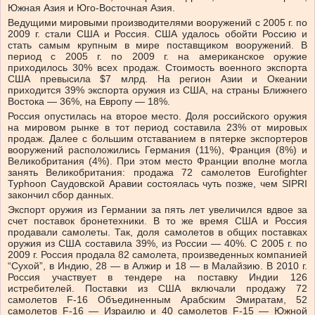
Южная Азия и Юго-Восточная Азия.
Ведущими мировыми производителями вооружений с 2005 г. по
2009 г. стали США и Россия. США удалось обойти Россию и
стать самым крупным в мире поставщиком вооружений. В
период с 2005 г. по 2009 г. на американское оружие
приходилось 30% всех продаж. Стоимость военного экспорта
США превысила $7 млрд. На регион Азии и Океании
приходится 39% экспорта оружия из США, на страны Ближнего
Востока — 36%, на Европу — 18%.
Россия опустилась на второе место. Доля российского оружия
на мировом рынке в тот период составила 23% от мировых
продаж. Далее с большим отставанием в пятерке экспортеров
вооружений расположились Германия (11%), Франция (8%) и
Великобритания (4%). При этом место Франции вполне могла
занять Великобритания: продажа 72 самолетов Eurofighter
Typhoon Саудовской Аравии состоялась чуть позже, чем SIPRI
закончил сбор данных.
Экспорт оружия из Германии за пять лет увеличился вдвое за
счет поставок бронетехники. В то же время США и Россия
продавали самолеты. Так, доля самолетов в общих поставках
оружия из США составила 39%, из России — 40%. С 2005 г. по
2009 г. Россия продала 82 самолета, произведенных компанией
“Сухой”, в Индию, 28 — в Алжир и 18 — в Малайзию. В 2010 г.
Россия участвует в тендере на поставку Индии 126
истребителей. Поставки из США включали продажу 72
самолетов F-16 Объединенным Арабским Эмиратам, 52
самолетов F-16 — Израилю и 40 самолетов F-15 — Южной