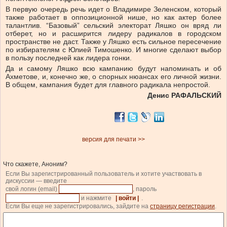
В первую очередь речь идет о Владимире Зеленском, который
также работает в оппозиционной нише, но как актер более
талантлив. “Базовый” сельский электорат Ляшко он вряд ли
отберет, но и расширится лидеру радикалов в городском
пространстве не даст. Также у Ляшко есть сильное пересечение
по избирателям с Юлией Тимошенко. И многие сделают выбор
в пользу последней как лидера гонки.
Да и самому Ляшко всю кампанию будут напоминать и об
Ахметове, и, конечно же, о спорных нюансах его личной жизни.
В общем, кампания будет для главного радикала непростой.
Денис РАФАЛЬСКИЙ
версия для печати >>
Что скажете, Аноним?
Если Вы зарегистрированный пользователь и хотите участвовать в
дискуссии — введите
свой логин (email)
, пароль
и нажмите
| войти |
.
Если Вы еще не зарегистрировались, зайдите на
страницу регистрации
.