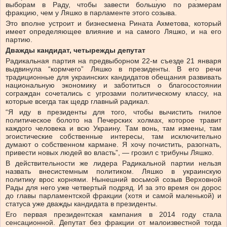
выборам в Раду, чтобы завести большую по размерам
фракцию, чем у Ляшко в парламенте этого созыва.
Это вполне устроит и бизнесмена Рината Ахметова, который
имеет определяющее влияние и на самого Ляшко, и на его
партию.
Дважды кандидат, четырежды депутат
Радикальная партия на предвыборном 22-м съезде 21 января
выдвинула “кормчего” Ляшко в президенты. В его речи
традиционные для украинских кандидатов обещания развивать
национальную экономику и заботиться о благосостоянии
сограждан сочетались с угрозами политическому классу, на
которые всегда так щедр главный радикал.
“Я иду в президенты для того, чтобы вычистить гнилое
политическое болото на Печерских холмах, которое травит
каждого человека и всю Украину. Там вонь, там измены, там
эгоистические собственные интересы, там исключительно
думают о собственном кармане. Я хочу почистить, разогнать,
привести новых людей во власть”, — грозил с трибуны Ляшко.
В действительности же лидера Радикальной партии нельзя
назвать внесистемным политиком. Ляшко в украинскую
политику врос корнями. Нынешний восьмой созыв Верховной
Рады для него уже четвертый подряд. И за это время он дорос
до главы парламентской фракции (хотя и самой маленькой) и
статуса уже дважды кандидата в президенты.
Его первая президентская кампания в 2014 году стала
сенсационной. Депутат без фракции от малоизвестной тогда