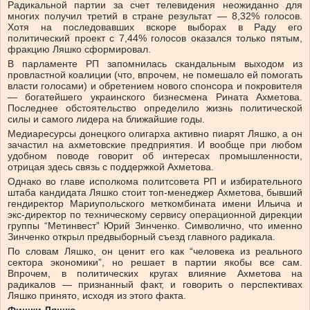
Радикальной партии за счет телевидения неожиданно для
многих получил третий в стране результат — 8,32% голосов.
Хотя на последовавших вскоре выборах в Раду его
политический проект с 7,44% голосов оказался только пятым,
фракцию Ляшко сформировал.
В парламенте РП запомнилась скандальным выходом из
провластной коалиции (что, впрочем, не помешало ей помогать
власти голосами) и обретением нового спонсора и покровителя
— богатейшего украинского бизнесмена Рината Ахметова.
Последнее обстоятельство определило жизнь политической
силы и самого лидера на ближайшие годы.
Медиаресурсы донецкого олигарха активно пиарят Ляшко, а он
зачастил на ахметовские предприятия. И вообще при любом
удобном поводе говорит об интересах промышленности,
отрицая здесь связь с поддержкой Ахметова.
Однако во главе исполкома политсовета РП и избирательного
штаба кандидата Ляшко стоит топ-менеджер Ахметова, бывший
гендиректор Мариупольского меткомбината имени Ильича и
экс-директор по техническому сервису операционной дирекции
группы “Метинвест” Юрий Зинченко. Символично, что именно
Зинченко открыл предвыборный съезд главного радикала.
По словам Ляшко, он ценит его как “человека из реального
сектора экономики”, но решает в партии якобы все сам.
Впрочем, в политических кругах влияние Ахметова на
радикалов — признанный факт, и говорить о перспективах
Ляшко принято, исходя из этого факта.