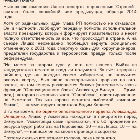
Фишки Ляшко
Нынешнюю кампанию Ляшко эксперты, опрошенные “Страной”,
считают более спокойной, чем предыдущая, образца 2014
года.
Хотя от радикальных идей глава РП полностью не отказался.
Он, в частности, лоббирует передачу полноты исполнительной
власти президенту, который формирует правительство и несет
полную ответственность за все, что происходит в стране. А на
съезде Ляшко неожиданно пообещал вернуть официально
отмененную с 2001 года смертную казнь для коррупционеров,
предателей государства и террористов, правда, только после
референдума.
“На место во втором туре у него нет шансов. Выйти из
кандидатского пелотона вряд ли получится. За счет аграрных
районов, где он находил своего избирателя, не получится
рвануть вперед. Был шанс электорального прорыва на юго-
восток, но там теперь развернется Вилкул (заместитель главы
фракции “Оппозиционного блока” Александр Вилкул. —
Прим.
ред.
), которого выставила часть “Оппоблока”, ориентированная
на Ахметова. Так что корова остается эмблемой кампании
Ляшко”, — комментирует политолог Вадим Карасев.
В то же время,
по оценке оппозиционного нардепа Александра
Онищенко
, Ляшко у Ахметова находится в приоритете перед
Вилкулом. “Ахметовцы сами признаются, что 60 процентов их
ресурса будет работать на Порошенко, 30 — на Ляшко, 10 — на
Вилкула”, — написал он на своей странице в соцсетях.
Поэтому сколько кто возьмет голосов, пока непонятно.