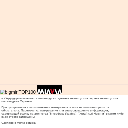
(c) Укррудпром — новости металлургии: цветная металлургия, черная металлургия,
металлургия Украины
При цитировании и использовании материалов ссылка на
www.ukrrudprom.ua
обязательна. Перепечатка, копирование или воспроизведение информации,
содержащей ссылку на агентства "Iнтерфакс-Україна", "Українськi Новини" в каком-либо
виде строго запрещены
Сделано в miavia estudia.