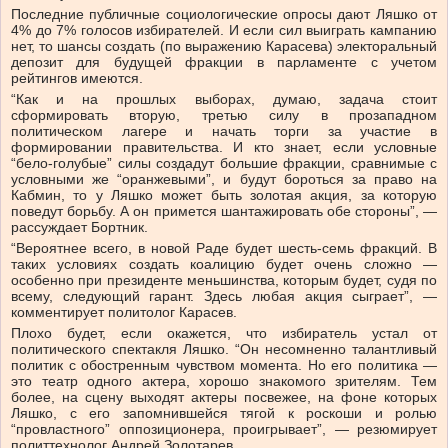
Последние публичные социологические опросы дают Ляшко от
4% до 7% голосов избирателей. И если сил выиграть кампанию
нет, то шансы создать (по выражению Карасева) электоральный
депозит для будущей фракции в парламенте с учетом
рейтингов имеются.
“Как и на прошлых выборах, думаю, задача стоит
сформировать вторую, третью силу в прозападном
политическом лагере и начать торги за участие в
формировании правительства. И кто знает, если условные
“бело-голубые” силы создадут большие фракции, сравнимые с
условными же “оранжевыми”, и будут бороться за право на
Кабмин, то у Ляшко может быть золотая акция, за которую
поведут борьбу. А он примется шантажировать обе стороны”, —
рассуждает Бортник.
“Вероятнее всего, в новой Раде будет шесть-семь фракций. В
таких условиях создать коалицию будет очень сложно —
особенно при президенте меньшинства, которым будет, судя по
всему, следующий гарант. Здесь любая акция сыграет”, —
комментирует политолог Карасев.
Плохо будет, если окажется, что избиратель устал от
политического спектакля Ляшко. “Он несомненно талантливый
политик с обостренным чувством момента. Но его политика —
это театр одного актера, хорошо знакомого зрителям. Тем
более, на сцену выходят актеры посвежее, на фоне которых
Ляшко, с его запомнившейся тягой к роскоши и ролью
“провластного” оппозиционера, проигрывает”, — резюмирует
политтехнолог Андрей Золотарев.