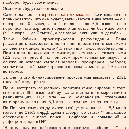
наоборот, будет увеличение.
Экономить будут за счет людей.
Самое главное —
отсрочка роста минималки
. Если изначально
планировалось, что она будет увеличиваться в два этапа — с 1
января до 6 тысяч, а с 1 июля — до 6,5 тысяч, то в
переписанном варианте первый этап оставили без изменений
(с 1 января — до 6 тысяч), а вот второй сдвинули на декабрь.
Также Кабмин проигнорировал рекомендации Рады
рассмотреть возможность повышения прожиточного минимума
до реальных цифр (прядка 4,5 тысяч для трудоспособных лиц).
Показатели прожиточного минимума оставили неизменными
(2,2 тысячи гривен), но при этом прожиточный минимум, на
основании которого считают зарплаты прокурорам, наоборот,
увеличили — с 1 тысячи гривен в первом варианте до 1,6 тысяч
во втором.
За счет этого финансирование прокуратуры вырастет с 2021
году на 2 млрд гривен.
По министерству социальной политики финансирование тоже
сократится: 883 тысяч заберут со статьи на протезирование и
реабилитацию, 11,3 млн — с компенсаций отдельным
категориям населения, 5,1 млн — с лечения ветеранов и т.д.
По Пенсионному фонду минус вообще рекордный — 8,5 млрд
гривен (до 195,3 млрд). Деньги заберут со статьи “Финансовое
обеспечение выплат пенсий, надбавок и повышений и
дефицита средств ПФ”.
“В этом году из госбюджета компенсируют дефицит ПФ на