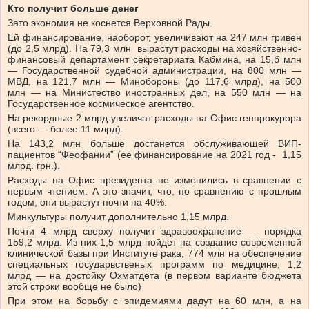
Кто получит больше денег
Зато экономия не коснется Верховной Рады.
Ей финансирование, наоборот, увеличивают на 247 млн гривен
(до 2,5 млрд). На 79,3 млн вырастут расходы на хозяйственно-
финансовый департамент секретариата Кабмина, на 15,б млн
— Государственной судебной администрации, на 800 млн —
МВД, на 121,7 млн — Минобороны (до 117,6 млрд), на 500
млн — на Министество иностранных дел, на 550 млн — на
Государственное космическое агентство.
На рекордные 2 млрд увеличат расходы на Офис генпрокурора
(всего — более 11 млрд).
На 143,2 млн больше достанется обслуживающей ВИП-
пациентов “Феофании” (ее финансирование на 2021 год - 1,15
млрд. грн.).
Расходы на Офис президента не изменились в сравнении с
первым чтением. А это значит, что, по сравнению с прошлым
годом, они вырастут почти на 40%.
Минкультуры получит дополнительно 1,15 млрд.
Почти 4 млрд сверху получит здравоохранение — порядка
159,2 млрд. Из них 1,5 млрд пойдет на создание современной
клинической базы при Институте рака, 774 млн на обеспечение
специальных государвственых программ по медицине, 1,2
млрд — на достойку Охматдета (в первом варианте бюджета
этой строки вообще не было)
При этом на борьбу с эпидемиями дадут на 60 млн, а на