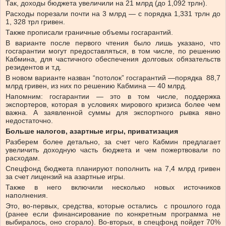
Так, доходы бюджета увеличили на 21 млрд (до 1,092 трлн).
Расходы порезали почти на 3 млрд — с порядка 1,331 трлн до
1, 328 трл гривен.
Также прописали граничные объемы госгарантий.
В варианте после первого чтения было лишь указано, что
госгарантии могут предоставляться, в том числе, по решению
Кабмина, для частичного обеспечения долговых обязательств
резидентов и т.д.
В новом варианте назван “потолок” госгарантий —порядка 88,7
млрд гривен, из них по решению Кабмина — 40 млрд.
Напомним: госгарантии — это в том числе, поддержка
экспортеров, которая в условиях мирового кризиса более чем
важна. А заявленной суммы для экспортного рывка явно
недостаточно.
Больше налогов, азартные игры, приватизация
Разберем более детально, за счет чего Кабмин предлагает
увеличить доходную часть бюджета и чем пожертвовали по
расходам.
Спецфонд бюджета планируют пополнить на 7,4 млрд гривен
за счет лицензий на азартные игры.
Также в него включили несколько новых источников
наполнения.
Это, во-первых, средства, которые остались с прошлого года
(ранее если финансирование по конкретным программа не
выбиралось, оно сгорало). Во-вторых, в спецфонд пойдет 70%