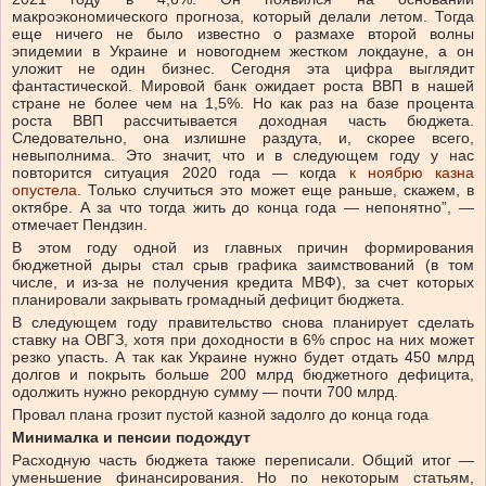
макроэкономического прогноза, который делали летом. Тогда
еще ничего не было известно о размахе второй волны
эпидемии в Украине и новогоднем жестком локдауне, а он
уложит не один бизнес. Сегодня эта цифра выглядит
фантастической. Мировой банк ожидает роста ВВП в нашей
стране не более чем на 1,5%. Но как раз на базе процента
роста ВВП рассчитывается доходная часть бюджета.
Следовательно, она излишне раздута, и, скорее всего,
невыполнима. Это значит, что и в следующем году у нас
повторится ситуация 2020 года — когда
к ноябрю казна
опустела
. Только случиться это может еще раньше, скажем, в
октябре. А за что тогда жить до конца года — непонятно”, —
отмечает Пендзин.
В этом году одной из главных причин формирования
бюджетной дыры стал срыв графика заимствований (в том
числе, и из-за не получения кредита МВФ), за счет которых
планировали закрывать громадный дефицит бюджета.
В следующем году правительство снова планирует сделать
ставку на ОВГЗ, хотя при доходности в 6% спрос на них может
резко упасть. А так как Украине нужно будет отдать 450 млрд
долгов и покрыть больше 200 млрд бюджетного дефицита,
одолжить нужно рекордную сумму — почти 700 млрд.
Провал плана грозит пустой казной задолго до конца года
Минималка и пенсии подождут
Расходную часть бюджета также переписали. Общий итог —
уменьшение финансирования. Но по некоторым статьям,