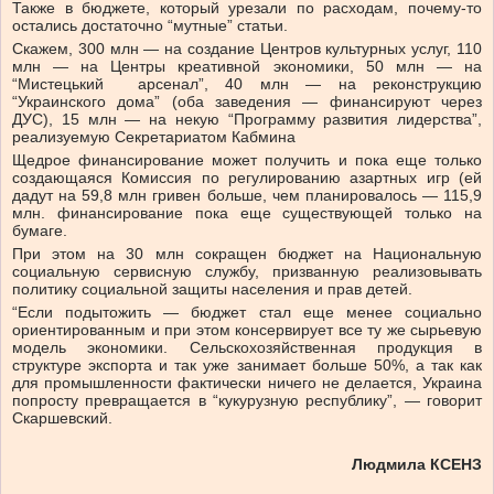
Также в бюджете, который урезали по расходам, почему-то
остались достаточно “мутные” статьи.
Скажем, 300 млн — на создание Центров культурных услуг, 110
млн — на Центры креативной экономики, 50 млн — на
“Мистецький арсенал”, 40 млн — на реконструкцию
“Украинского дома” (оба заведения — финансируют через
ДУС), 15 млн — на некую “Программу развития лидерства”,
реализуемую Секретариатом Кабмина
Щедрое финансирование может получить и пока еще только
создающаяся Комиссия по регулированию азартных игр (ей
дадут на 59,8 млн гривен больше, чем планировалось — 115,9
млн. финансирование пока еще существующей только на
бумаге.
При этом на 30 млн сокращен бюджет на Национальную
социальную сервисную службу, призванную реализовывать
политику социальной защиты населения и прав детей.
“Если подытожить — бюджет стал еще менее социально
ориентированным и при этом консервирует все ту же сырьевую
модель экономики. Сельскохозяйственная продукция в
структуре экспорта и так уже занимает больше 50%, а так как
для промышленности фактически ничего не делается, Украина
попросту превращается в “кукурузную республику”, — говорит
Скаршевский.
Людмила КСЕНЗ