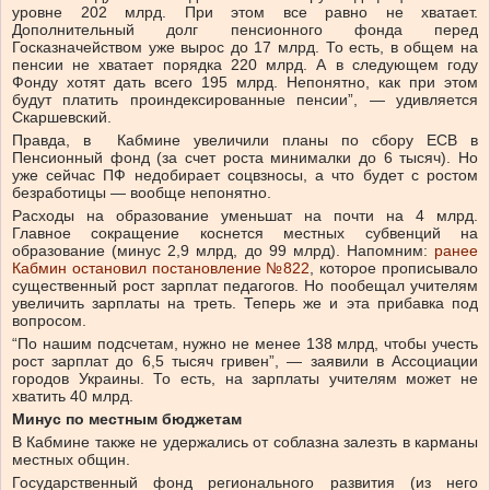
уровне 202 млрд. При этом все равно не хватает.
Дополнительный долг пенсионного фонда перед
Госказначейством уже вырос до 17 млрд. То есть, в общем на
пенсии не хватает порядка 220 млрд. А в следующем году
Фонду хотят дать всего 195 млрд. Непонятно, как при этом
будут платить проиндексированные пенсии”, — удивляется
Скаршевский.
Правда, в Кабмине увеличили планы по сбору ЕСВ в
Пенсионный фонд (за счет роста минималки до 6 тысяч). Но
уже сейчас ПФ недобирает соцвзносы, а что будет с ростом
безработицы — вообще непонятно.
Расходы на образование уменьшат на почти на 4 млрд.
Главное сокращение коснется местных субвенций на
образование (минус 2,9 млрд, до 99 млрд). Напомним:
ранее
Кабмин остановил постановление №822
, которое прописывало
существенный рост зарплат педагогов. Но пообещал учителям
увеличить зарплаты на треть. Теперь же и эта прибавка под
вопросом.
“По нашим подсчетам, нужно не менее 138 млрд, чтобы учесть
рост зарплат до 6,5 тысяч гривен”, — заявили в Ассоциации
городов Украины. То есть, на зарплаты учителям может не
хватить 40 млрд.
Минус по местным бюджетам
В Кабмине также не удержались от соблазна залезть в карманы
местных общин.
Государственный фонд регионального развития (из него