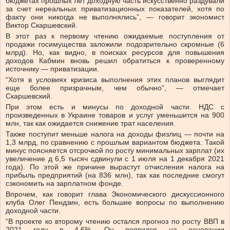
бюджетах прошлых лет доходную часть искусственно раздували
за счет нереальных приватизационных показателей, хотя по
факту они никогда не выполнялись”, — говорит экономист
Виктор Скаршевский.
В этот раз к первому чтению ожидаемые поступления от
продажи госимущества заложили подозрительно скромные (6
млрд). Но, как видно, в поисках ресурсов для повышения
доходов Кабмин вновь решил обратиться к проверенному
источнику — приватизации.
“Хотя в условиях кризиса выполнения этих планов выглядит
еще более призрачным, чем обычно”, — отмечает
Скаршевский.
При этом есть и минусы по доходной части. НДС с
произведенных в Украине товаров и услуг уменьшится на 900
млн, так как ожидается снижение трат населения.
Также поступит меньше налога на доходы физлиц — почти на
1,3 млрд, по сравнению с прошлым вариантом бюджета. Такой
минус поясняется отсрочкой по росту минимальных зарплат (их
увеличение д 6,5 тысяч сдвинули с 1 июля на 1 декабря 2021
года). По этой же причине вырастут отчисления налога на
прибыль предприятий (на 836 млн), так как последние смогут
сэкономить на зарплатном фонде.
Впрочем, как говорит глава Экономического дискуссионного
клуба Олег Пендзин, есть большие вопросы по выполнению
доходной части.
“В проекте ко второму чтению остался прогноз по росту ВВП в
2021 году в 4,6%. Он появился на основании