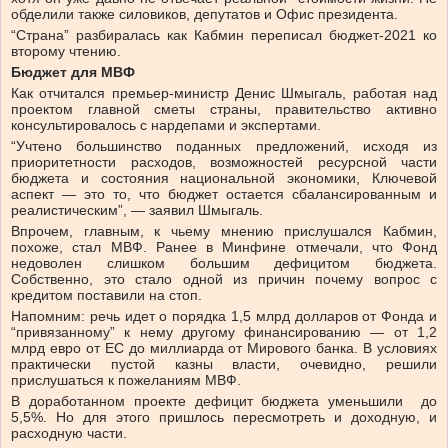
обделили также силовиков, депутатов и Офис президента.
“Страна” разбиралась как Кабмин переписал бюджет-2021 ко
второму чтению.
Бюджет для МВФ
Как отчитался премьер-министр Денис Шмыгаль, работая над
проектом главной сметы страны, правительство активно
консультировалось с нардепами и экспертами.
“Учтено большинство поданных предложений, исходя из
приоритетности расходов, возможностей ресурсной части
бюджета и состояния национальной экономики, Ключевой
аспект — это то, что бюджет остается сбалансированным и
реалистическим”, — заявил Шмыгаль.
Впрочем, главным, к чьему мнению прислушался Кабмин,
похоже, стал МВФ. Ранее в Минфине отмечали, что Фонд
недоволен слишком большим дефицитом бюджета.
Собственно, это стало одной из причин почему вопрос с
кредитом поставили на стоп.
Напомним: речь идет о порядка 1,5 млрд долларов от Фонда и
“привязанному” к нему другому финансированию — от 1,2
млрд евро от ЕС до миллиарда от Мирового банка. В условиях
практически пустой казны власти, очевидно, решили
прислушаться к пожеланиям МВФ.
В доработанном проекте дефицит бюджета уменьшили до
5,5%. Но для этого пришлось пересмотреть и доходную, и
расходную части.