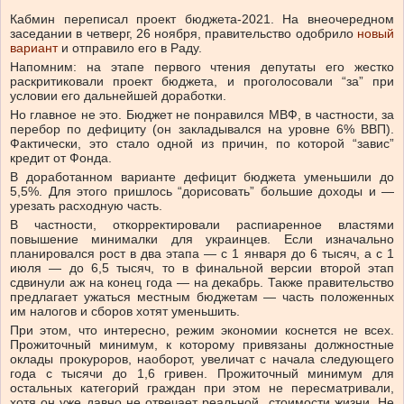
Кабмин переписал проект бюджета-2021. На внеочередном
заседании в четверг, 26 ноября, правительство одобрило
новый
вариант
и отправило его в Раду.
Напомним: на этапе первого чтения депутаты его жестко
раскритиковали проект бюджета, и проголосовали “за” при
условии его дальнейшей доработки.
Но главное не это. Бюджет не понравился МВФ, в частности, за
перебор по дефициту (он закладывался на уровне 6% ВВП).
Фактически, это стало одной из причин, по которой “завис”
кредит от Фонда.
В доработанном варианте дефицит бюджета уменьшили до
5,5%. Для этого пришлось “дорисовать” большие доходы и —
урезать расходную часть.
В частности, откорректировали распиаренное властями
повышение минималки для украинцев. Если изначально
планировался рост в два этапа — с 1 января до 6 тысяч, а с 1
июля — до 6,5 тысяч, то в финальной версии второй этап
сдвинули аж на конец года — на декабрь. Также правительство
предлагает ужаться местным бюджетам — часть положенных
им налогов и сборов хотят уменьшить.
При этом, что интересно, режим экономии коснется не всех.
Прожиточный минимум, к которому привязаны должностные
оклады прокуроров, наоборот, увеличат с начала следующего
года с тысячи до 1,6 гривен. Прожиточный минимум для
остальных категорий граждан при этом не пересматривали,
хотя он уже давно не отвечает реальной стоимости жизни. Не