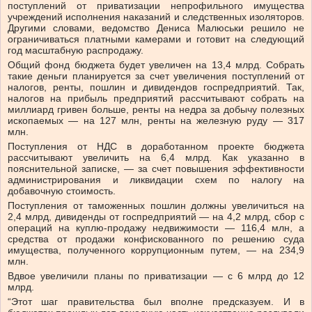
поступлений от приватизации непрофильного имущества
учреждений исполнения наказаний и следственных изоляторов.
Другими словами, ведомство Дениса Малюськи решило не
ограничиваться платными камерами и готовит на следующий
год масштабную распродажу.
Общий фонд бюджета будет увеличен на 13,4 млрд. Собрать
такие деньги планируется за счет увеличения поступлений от
налогов, ренты, пошлин и дивидендов госпредприятий. Так,
налогов на прибыль предприятий рассчитывают собрать на
миллиард гривен больше, ренты на недра за добычу полезных
ископаемых — на 127 млн, ренты на железную руду — 317
млн.
Поступления от НДС в доработанном проекте бюджета
рассчитывают увеличить на 6,4 млрд. Как указанно в
пояснительной записке, — за счет повышения эффективности
администрирования и ликвидации схем по налогу на
добавочную стоимость.
Поступления от таможенных пошлин должны увеличиться на
2,4 млрд, дивиденды от госпредприятий — на 4,2 млрд, сбор с
операций на куплю-продажу недвижимости — 116,4 млн, а
средства от продажи конфискованного по решению суда
имущества, полученного коррупционным путем, — на 234,9
млн.
Вдвое увеличили планы по приватизации — с 6 млрд до 12
млрд.
“Этот шаг правительства был вполне предсказуем. И в