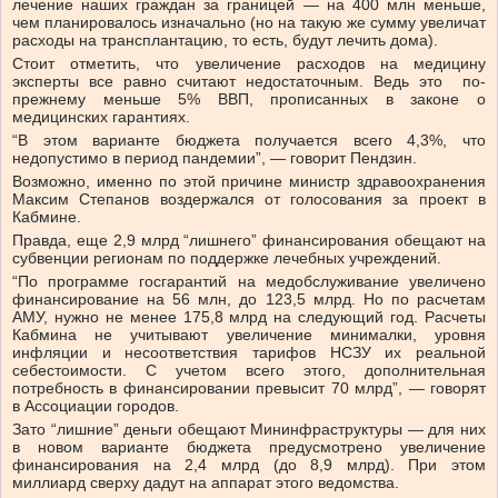
лечение наших граждан за границей — на 400 млн меньше,
чем планировалось изначально (но на такую же сумму увеличат
расходы на трансплантацию, то есть, будут лечить дома).
Стоит отметить, что увеличение расходов на медицину
эксперты все равно считают недостаточным. Ведь это по-
прежнему меньше 5% ВВП, прописанных в законе о
медицинских гарантиях.
“В этом варианте бюджета получается всего 4,3%, что
недопустимо в период пандемии”, — говорит Пендзин.
Возможно, именно по этой причине министр здравоохранения
Максим Степанов воздержался от голосования за проект в
Кабмине.
Правда, еще 2,9 млрд “лишнего” финансирования обещают на
субвенции регионам по поддержке лечебных учреждений.
“По программе госгарантий на медобслуживание увеличено
финансирование на 56 млн, до 123,5 млрд. Но по расчетам
АМУ, нужно не менее 175,8 млрд на следующий год. Расчеты
Кабмина не учитывают увеличение минималки, уровня
инфляции и несоответствия тарифов НСЗУ их реальной
себестоимости. С учетом всего этого, дополнительная
потребность в финансировании превысит 70 млрд”, — говорят
в Ассоциации городов.
Зато “лишние” деньги обещают Мининфраструктуры — для них
в новом варианте бюджета предусмотрено увеличение
финансирования на 2,4 млрд (до 8,9 млрд). При этом
миллиард сверху дадут на аппарат этого ведомства.