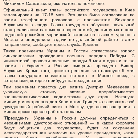
Михаилом Саакашвили, окончательно покончено.
Официальный визит главы российского государства в Киев
запланирован на 17-18 мая. Эта дата была согласована во
время телефонного разговора с президентом Виктором
Януковичем в среду. Главы государств обсудили начальный
этап реализации важных договоренностей, достигнутых в ходе
недавней российско-украинской встречи на высшем уровне в
Москве и определили задачи по дальнейшей работе в этом
направлении, сообщает пресс-служба Кремля.
Также президенты Украины и России согласовали вопрос
синхронизации проведения военных парадов Победы. С
инициативой провести военные парады 9 мая в одно и то же
время в Украине и России выступил президент Виктор
Янукович. Кроме того, принято решение, что накануне 9 мая
главы государств совместно встретят в Москве поезд с
ветеранами, которые прибудут на празднования.
Тем временем повестка дня визита Дмитрия Медведева в
украинскую столицу активно прорабатывается
внешнеполитическими ведомствами двух стран. Накануне
министр иностранных дел Константин Грищенко завершил свой
двухдневный рабочий визит в Москву, где до возвращения в
министерское кресло работал послом.
“Президенты Украины и России должны определиться с
механизмами двусторонних отношений — в каком формате
будут общаться два государства, будет ли сохранена
межгосударственная комиссия на уровне президентов, какие
органы будут задействованы. У нас полностью