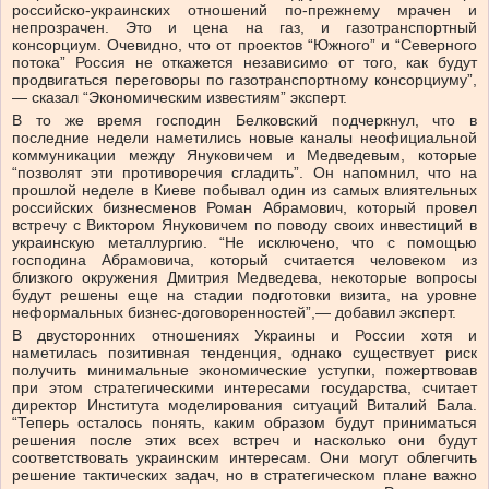
российско-украинских отношений по-прежнему мрачен и
непрозрачен. Это и цена на газ, и газотранспортный
консорциум. Очевидно, что от проектов “Южного” и “Северного
потока” Россия не откажется независимо от того, как будут
продвигаться переговоры по газотранспортному консорциуму”,
— сказал “Экономическим известиям” эксперт.
В то же время господин Белковский подчеркнул, что в
последние недели наметились новые каналы неофициальной
коммуникации между Януковичем и Медведевым, которые
“позволят эти противоречия сгладить”. Он напомнил, что на
прошлой неделе в Киеве побывал один из самых влиятельных
российских бизнесменов Роман Абрамович, который провел
встречу с Виктором Януковичем по поводу своих инвестиций в
украинскую металлургию. “Не исключено, что с помощью
господина Абрамовича, который считается человеком из
близкого окружения Дмитрия Медведева, некоторые вопросы
будут решены еще на стадии подготовки визита, на уровне
неформальных бизнес-договоренностей”,— добавил эксперт.
В двусторонних отношениях Украины и России хотя и
наметилась позитивная тенденция, однако существует риск
получить минимальные экономические уступки, пожертвовав
при этом стратегическими интересами государства, считает
директор Института моделирования ситуаций Виталий Бала.
“Теперь осталось понять, каким образом будут приниматься
решения после этих всех встреч и насколько они будут
соответствовать украинским интересам. Они могут облегчить
решение тактических задач, но в стратегическом плане важно