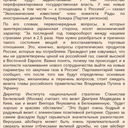
переформатирована государственная власть. У нас новые
подходы, в том числе — к отношениям с Россией”,— сказал
“Экономическим известиям” член комитета Рады по
иностранным делам Леонид Кожара (Партия регионов).
По его словам, первоочередные вопросы, в которых
заинтересована украинская сторона, носят экономический
характер: “За последний год товарооборот между нашими
странами упал в 2,5 раза. Нам нужно разобраться в причинах
такого состояния вещей и восстанавливать торговые
отношения. Это, конечно, вопросы стратегических продуктов
России, которые мы потребляем. Президент уже озвучивал, что
мы не удовлетворены ценой на российский газ, самой высокой
в Восточной Европе. Важно понять, почему так происходит, и в
контексте налаживания нового сотрудничества выйти на новые
параметры по закупкам газа в России”. Парламентарий также
сообщил, что после того как будут определены основные
параметры, механизмы и перечень вопросов, стоит ожидать
визита главы российского правительства Владимира Путина в
Украину.
Директор Института национальной стратегии Станислав
Белковский (Москва) считает, что визит Дмитрия Медведева в
Киев, как и визит Виктора Януковича в Белокаменную, “будет
хорошо и красиво обставлен”. “Это будет очень бодрый и
радужный визит с элементами позитивной риторики. Однако за
самим фасадом будут скрываться значительные разногласия.
Верхушка айсберга может быть очень привлекательной и
сверкать всеми отблесками великой дружбы, но сам айсберг