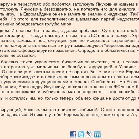
черту не переступят, ибо побоятся затолкнуть Януковича живьем в
олкнуть Януковича безвозвратно, не потерять его для диалога. 
ать игру. На Евромайдане они не заметили знамен с надписью “Т
себя. Но этого для геополитических шахматных партий недостат
озиции обрадоваться голубю мира.
дцем. И словом. Вот, правда, с делом проблемы. Суета, с которо
интеграции, — свидетельствует о том, что в ЕС поняли: палку с У
иваться, зажимая нос, ситуацию уже не исправила. Европейцы о
ле не намерены втягиваться в игру называющуюся “переговоры рад
 готовы. Сформулируйте пожелания. Определите обязательства, кот
ропы не остается.
болевых точек украинского бизнес-чиновничества, они, несомн
опа потратила уже миллионы на борьбу с коррупцией в Украине
. От них лицо с зажатым носом не воротят. Бог с ним, с тем Евр
аборе камикадзе и по самым разным персонажам от власти отсы
ых украинскими коррупционерами в странах Сообщества. Но Азар
в Испании, Александру Януковичу не сильно страшно на ФСБшном К
 то, что сдержался и публично на мат не перешел — тоже спасибо.
 и остались им, но только теперь оба его конца не достают до 
вирующий, Брюсселем платонически любимый. Стоит с напряженным
я сдаваться. И никого у тебя, Евромайдан, нет, кроме страны. А у 