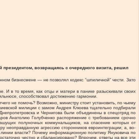
й президентом, возвращаясь с очередного визита, решил
енном бизнесмене — не позволял кодекс “шпиличной” чести. Зато
. И в то время, как отцы и матери в панике разыскивали своих
Вильнюсе, способствовал достижению гармонии.
тчего не помочь? Возможно, министру стоит установить, по чьему
и киевской милиции с замом Андрея Клюева тщательно подбирали
, Днепропетровска и Чернигова были объединены в спецотряд по
аров Анатолию Голубченко распоряжение с требованием срочно
пашущих полуночных коммунальщиков, на спасение которых от
иру неоправданную агрессию сторонников евроинтеграции; а, во-
ой линии власти? Почему информационную политику Януковича по
остаточно честно и сбалансировано? Впрочем, ответы на все эти