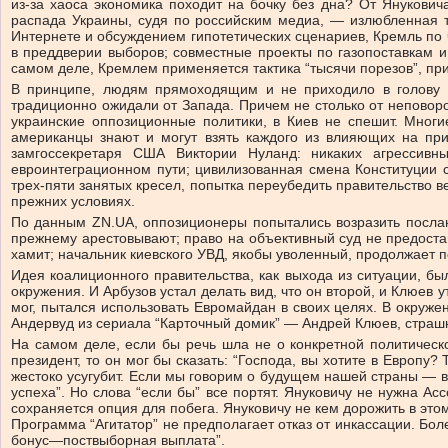
из-за хаоса экономика походит на бочку без дна? От Янукови
распада Украины, судя по российским медиа, — излюбленная т
Интернете и обсуждением гипотетических сценариев, Кремль по 
в преддверии выборов; совместные проекты по газопоставкам 
самом деле, Кремлем применяется тактика “тысячи порезов”, пр
В принципе, людям прямоходящим и не приходило в голову о
традиционно ожидали от Запада. Причем не столько от неповор
украинские оппозиционные политики, в Киев не спешит. Многи
американцы знают и могут взять каждого из влияющих на при
замгоссекретаря США Виктории Нуланд: никаких агрессивн
евроинтеграционном пути; цивилизованная смена Конституции с
трех-пяти занятых кресел, попытка переубедить правительство 
прежних условиях.
По данным ZN.UA, оппозиционеры попытались возразить посланц
прежнему арестовывают; право на объективный суд не предостав
хамит; начальник киевского УВД, якобы уволенный, продолжает п
Идея коалиционного правительства, как выхода из ситуации, бы
окружения. И Арбузов устал делать вид, что он второй, и Клюев
мог, пытался использовать Евромайдан в своих целях. В окруж
Андервуд из сериала “Карточный домик” — Андрей Клюев, страш
На самом деле, если бы речь шла не о конкретной политическ
президент, то он мог бы сказать: “Господа, вы хотите в Европу
жестоко усугубит. Если мы говорим о будущем нашей страны — вп
успеха”. Но слова “если бы” все портят. Януковичу не нужна А
сохраняется опция для побега. Януковичу не кем дорожить в эт
Программа “Агитатор” не предполагает отказ от инкассации. Б
бонус—поствыборная выплата”.