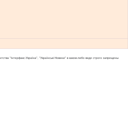
тва "Iнтерфакс-Україна", "Українськi Новини" в каком-либо виде строго запрещены