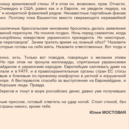
 нишу кремлевской стены. И в этом он, возможно, прав. Отчасти,
Очевидно в США, равно как и в Европе, не увидели лидера, на
ак!” и конкретной фамилией рядом. Ненавистные партийным фанам
очно. Поэтому пока Вашингтон вместо сверкающего нержавейкой
й различные брюссельские чиновники бросились делать заявления
краиной перегнули. Но поняли поздно. Ночь перед саммитом, когда
скорблены коварством украинского президента. Но некоторые,
и переговоров”. Зачем тратить время на ложный обоз? “Назовите
орые готовы на себя взять. Назовите ответственных. Вот тогда и
енно, есть. Только вот поводов, говорящих о желании этими
. Но при этом не тронула миллиарды, спрятанные украинскими
омайданом и украинским народом. Европейцам наплевать даже на
лали и в FATF, и в правоохранительные органы стран ЕС стосы
овым и Клюевым по-прежнему комфортно в уютной и игрушечной
ипре. А Вестервелле спасибо за выступление на Евромайдане, и
 Хорошие люди. Правда.
берегов и тонут в море российских денег, давно уже получивших
 прессом, готовый ответить на удар ногой. Стоит стеной, без
страны никого, кроме тебя.
Юлия МОСТОВАЯ