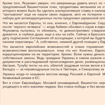
Кроме того, Янукович уверен, что американцы давить могут, но 
предложенный Вашингтоном план, продиктован желанием не отт
которого можно было бы сделать альтернативную ставку и наниз
“протывсихи” еще не нашли своих лидеров, зато не потеряли 
набора для антикоррупционных пыток предложил украинской опп
Что же касается Европы, то она, конечно, с Евромайданом. Сер
после “черного четверга” — когда Кабмин объявил о паузе в евро
Януковича пытались то обнимать, то демонстративно отварач
думается, в глубине души, еще и злы на себя. Сейчас в Брюссе
дату подписания Соглашения об ассоциации, к которой вы будете
начнем переговоры.” А, собственно, никакой другой позиции у Ев
Что касается европейских возможностей в плане поражения 
возможностями воспользоваться, пока что нет. Конечно, Евр
коррупционерами на ее территории. Кризис. Всем нужны деньги
собственные законы. Ведь граждане Украины в самом разном н
документов и расследований происхождения денег, размещенн
Австрии, Тулубу тепло на его, облитой трудовым потом вилле 
Бильдту — за неравнодушные посты в Твиттере, и Сикорскому за
Украину когда-то называли мостом между Россией и Европой. Мы
безвизовый режим в ЕС.
Вот и стоит Евромайдан, Москвой ненавидимый, Вашингтон нер
уходящего в него корнями лидера. Без плана победы и без желани