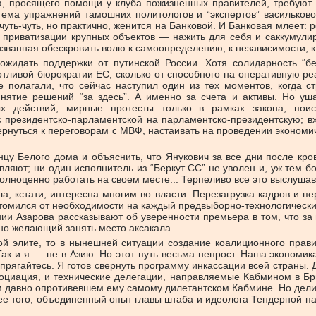
ча, просящего помощи у клуба пожизненных правителей, требуют
ема упражнений тамошних политологов и “экспертов” васильковог
чуть-чуть, но практично, женится на Банковой. И Банковая млеет:
и приватизации крупных объектов — нажить для себя и саккумули
изванная обескровить волю к самоопределению, к независимости, к
жидать поддержки от путинской России. Хотя солидарность “
отливой бюрократии ЕС, сколько от способного на оперативную ре
е полагали, что сейчас наступил один из тех моментов, когда с
нятие решений “за здесь”. А именно за счета и активы. Но у
ых действий; мирные протесты только в рамках закона; пои
 президентско-парламентской на парламентско-президентскую; в
вернуться к переговорам с МВФ, настаивать на проведении эконо
у Белого дома и объяснить, что Янукович за все дни после кров
ляют; ни один исполнитель из “Беркут СС” не уволен и, уж тем б
олноценно работать на своем месте... Терпеливо все это выслушав,
ла, кстати, интересна многим во власти. Перезагрузка кадров и п
 утомился от необходимости на каждый предвыборно-технологический
ении Азарова рассказывают об уверенности премьера в том, что
но желающий занять место аксакала.
ой элите, то в нынешней ситуации создание коалиционного прави
? Так и я — не в Азию. Но этот путь весьма непрост. Наша экономи
рягайтесь. Я готов свернуть программу инкассации всей страны. Д
ссоциация, и технические делегации, направляемые Кабмином в Б
ом давно опротивевшем ему самому дилетантском Кабмине. Но дел
олее того, объединенный опыт главы штаба и идеолога Тендерной 