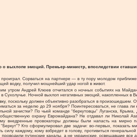
ю о выхлопе эмоций. Премьер-министр, впоследствии ставши
он проиграл. Сорваться на партнере — в ту пору молодом приближ
щей водку, получил мощнейший удар ногой в живот.
нним утром Андрей Клюев отчитался о ночных событиях на Майдане
ся в Сухолучье. Ночной выхлоп негативных эмоций, накопленных в 
авку, поскольку должен объективно разобраться в произошедшем. О
аниматься за неделю до 29 ноября? Поинтересоваться, не глава л
ельной зачистки? По чьей команде “беркутовцы” Луганска, Крыма
в общественную охрану Евромайдана? Не отдавал ли Николай Аз
орому внедренные провокаторы должны были напасть на мирно 
“Беркут”? Кто сформулировал две задачи: во-первых, показать м
ть силу каждому, кому взбредет в голову, противиться генеральн
 проводили путинские каналы, а не украинские, освещавшие все д