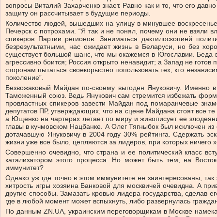
вопросы Виталий Захарченко знает. Равно как и то, что его давн
защиту он рассчитывает в будущие периоды.
Количество людей, вышедших на улицу в минувшее воскресенье,
Печерск с потрохами. “Я так и не понял, почему они не взяли в
спикеров Партии регионов. Заниматься дактилоскопией полит
безрезультатными, нас ожидает жизнь в Беларуси, но без хор
существует большой шанс, что мы окажемся в Югославии. Беда в 
агрессивно боится; Россия открыто ненавидит; а Запад не гото
сторонам пытаться своекорыстно попользовать тех, кто независ
поколение”.
Безвожаковый Майдан по-своему выгоден Януковичу. Именно в
Таможенный союз. Ведь Янукович сам стремится избежать формал
провластных спикеров завести Майдан под помаранчевые знаме
депутатов ПР, утверждающих, что на сцене Майдана стоят все те ж
а Ющенко на чартерах летает по миру и живописует ее злодеян
главы в кучмовском Нацбанке. А Олег Тягныбок был исключен из
дотачавшую Януковичу в 2004 году 30% рейтинга. Сдержать эск
жизни уже все было, цепляются за лидеров, при которых ничего х
Совершенно очевидно, что страна и ее политический класс вст
катализатором этого процесса. Но может быть тем, на Восток
иммунитет?
Однако уж где точно в этом иммунитете не заинтересованы, так 
хитрость игры хозяина Банковой для москвичей очевидна. А прив
другие способы. Замазать кровью лидера государства, сделав е
где в любой момент может вспыхнуть, либо развернулась гражда
По данным ZN.UA, украинским переговорщикам в Москве намекают