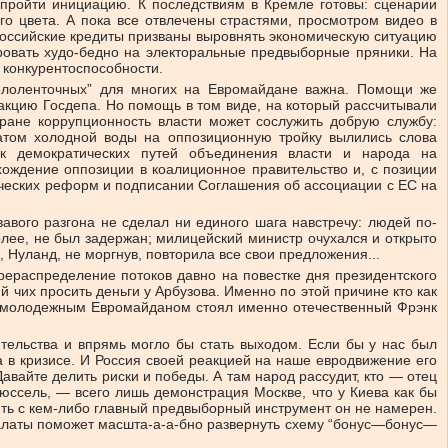
 пройти инициацию. К последствиям в Кремле готовы: сценарии
о цвета. А пока все отвлечены страстями, просмотром видео в
 российские кредиты призваны выровнять экономическую ситуацию
ровать худо-бедно на электоральные предвыборные пряники. На
 конкурентоспособности.
белоленточных” для многих на Евромайдане важна. Помощи же
акцию Госдепа. Но помощь в том виде, на который рассчитывали
тране коррупционность власти может сослужить добрую службу:
шатом холодной воды на оппозиционную тройку вылились слова
ск демократических путей объединения власти и народа на
хождение оппозиции в коалиционное правительство и, с позиции
мических реформ и подписании Соглашения об ассоциации с ЕС на
авого разгона не сделал ни единого шага навстречу: людей по-
олее, не был задержан; милицейский министр очухался и открыто
 Нуланд, не моргнув, повторила все свои предложения...
ерераспределение потоков давно на повестке дня президентского
 чих просить деньги у Арбузова. Именно по этой причине кто как
 за молодежным Евромайданом стоял именно отечественный Фрэнк
тельства и впрямь могло бы стать выходом. Если бы у нас был
ка в кризисе. И Россия своей реакцией на наше евродвижение его
авайте делить риски и победы. А там народ рассудит, кто — отец
рюссель, — всего лишь демонстрация Москве, что у Киева как бы
ить с кем-либо главный предвыборный инструмент он не намерен.
палаты поможет масшта-а-а-бно развернуть схему “бонус—бонус—