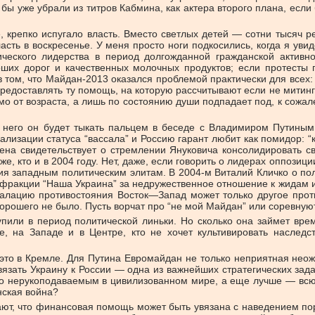
о бы уже убрали из титров Кабмина, как актера второго плана, есл
 крепко испугало власть. Вместо светлых детей — сотни тысяч ре
ласть в воскресенье. У меня просто ноги подкосились, когда я ув
ического лидерства в период долгожданной гражданской активно
оших дорог и качественных молочных продуктов; если протесты п
том, что Майдан-2013 оказался проблемой практически для всех: 
в предоставлять ту помощь, на которую рассчитывают если не мити
имо от возраста, а лишь по состоянию души подпадает под, к сож
 него он будет тыкать пальцем в беседе с Владимиром Путиным
изации статуса “вассала” и Россию гарант любит как помидор: “ку
на свидетельствует о стремлении Януковича консолидировать с
е, кто и в 2004 году. Нет, даже, если говорить о лидерах оппозиц
ия западным политическим элитам. В 2004-м Виталий Кличко о по
 фракции “Наша Украина” за недружественное отношение к жидам 
алацию противостояния Восток—Запад может только другое против
орошего не было. Пусть ворчат про “не мой Майдан” или соревнуют
упили в период политической линьки. Но сколько она займет вре
е, на Западе и в Центре, кто не хочет культивировать наслед
это в Кремле. Для Путина Евромайдан не только неприятная неожи
язать Украину к России — одна из важнейших стратегических зада
го нерукоподаваемым в цивилизованном мире, а еще лучше — всю 
нская война?
, что финансовая помощь может быть увязана с наведением поряд