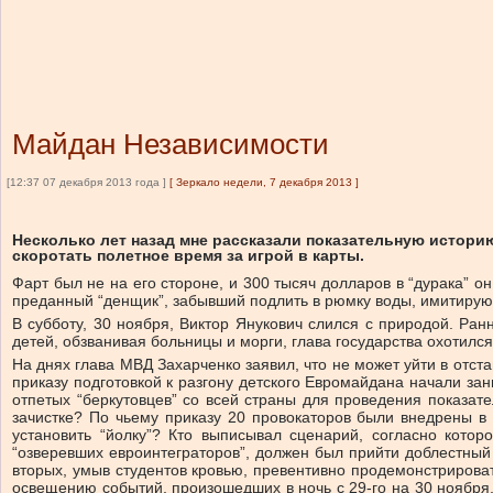
Майдан Независимости
[12:37 07 декабря 2013 года ]
[
Зеркало недели, 7 декабря 2013
]
Несколько лет назад мне рассказали показательную истори
скоротать полетное время за игрой в карты.
Фарт был не на его стороне, и 300 тысяч долларов в “дурака” 
преданный “денщик”, забывший подлить в рюмку воды, имитирую
В субботу, 30 ноября, Виктор Янукович слился с природой. Ра
детей, обзванивая больницы и морги, глава государства охотил
На днях глава МВД Захарченко заявил, что не может уйти в отст
приказу подготовкой к разгону детского Евромайдана начали з
отпетых “беркутовцев” со всей страны для проведения показат
зачистке? По чьему приказу 20 провокаторов были внедрены 
установить “йолку”? Кто выписывал сценарий, согласно кот
“озверевших евроинтеграторов”, должен был прийти доблестный 
вторых, умыв студентов кровью, превентивно продемонстрирова
освещению событий, произошедших в ночь с 29-го на 30 ноября,