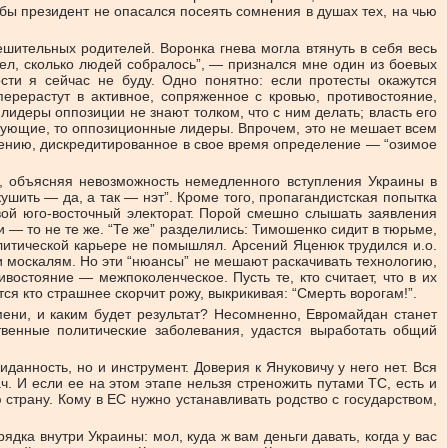
и бы президент не опасался посеять сомнения в душах тех, на чью
шительных родителей. Воронка гнева могла втянуть в себя весь
идел, сколько людей собралось”, — признался мне один из боевых
сти я сейчас не буду. Одно понятно: если протесты окажутся
ерерастут в активное, сопряженное с кровью, противостояние,
лидеры оппозиции не знают толком, что с ним делать; власть его
нгующие, то оппозиционные лидеры. Впрочем, это не мешает всем
алению, дискредитированное в свое время определение — “озимое
, объясняя невозможность немедленного вступления Украины в
шить — да, а так — нэт”. Кроме того, пропагандистская попытка
вой юго-восточный электорат. Порой смешно слышать заявления
ии — то не те же. “Те же” разделились: Тимошенко сидит в тюрьме,
литической карьере не помышлял. Арсений Яценюк трудился и.о.
и москалям. Но эти “нюансы” не мешают раскачивать технологию,
остояние — межпоколенческое. Пусть те, кто считает, что в их
ся кто страшнее скорчит рожу, выкрикивая: “Смерть ворогам!”.
мени, и каким будет результат? Несомненно, Евромайдан станет
ственные политические заболевания, удастся выработать общий
данность, но и инструмент. Доверия к Януковичу у него нет. Вся
ч. И если ее на этом этапе нельзя стреножить путами ТС, есть и
страну. Кому в ЕС нужно устанавливать родство с государством,
ка внутри Украины: мол, куда ж вам деньги давать, когда у вас