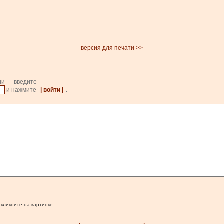
версия для печати >>
ии — введите
и нажмите
| войти |
.
 кликните на картинке.