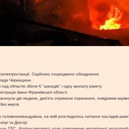
плоелектростанції. Серйозно пошкоджено обладнання.
влада Черкащини.
 над областю збили 6 “шахедів” і одну крилату ракету.
істрація Івано-Франківської області.
 загинули дві людини, дев'ять отримали поранення, повідомив керів
 без жертв.
головнокомандувача, на якій розглядалось питання наслідків ракет
прі та Дністрі.
вська ГЕС. Країна-терорист хоче повторення екологічної катастр