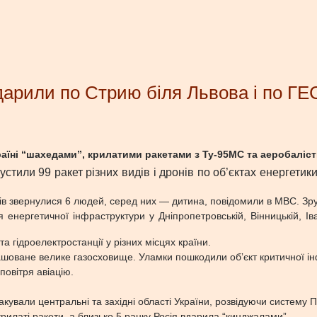
арили по Стрию біля Львова і по ГЕС 
раїні “шахедами”, крилатими ракетами з Ту-95МС та аеробаліст
устили 99 ракет різних видів і дронів по об’єктах енергетики
иків звернулися 6 людей, серед них — дитина, повідомили в МВС. Зр
нергетичної інфраструктури у Дніпропетровській, Вінницькій, Івано
 гідроелектростанції у різних місцях країни.
ашоване велике газосховище. Уламки пошкодили обʼєкт критичної ін
повітря авіацію.
такували центральні та західні області України, розвідуючи систему 
рилаті ракети, а близько 5 ранку Росія вдарила “кинджалами”.