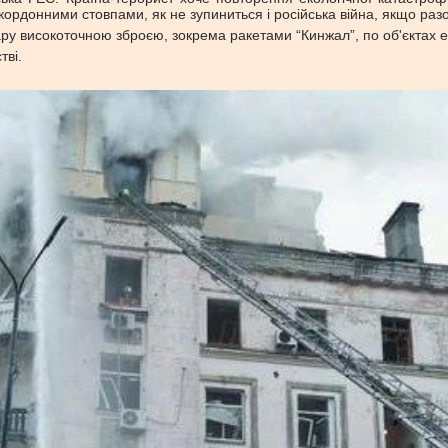
донними стовпами, як не зупиниться і російська війна, якщо разом і
у високоточною зброєю, зокрема ракетами “Кинжал”, по об'єктах е
тві.