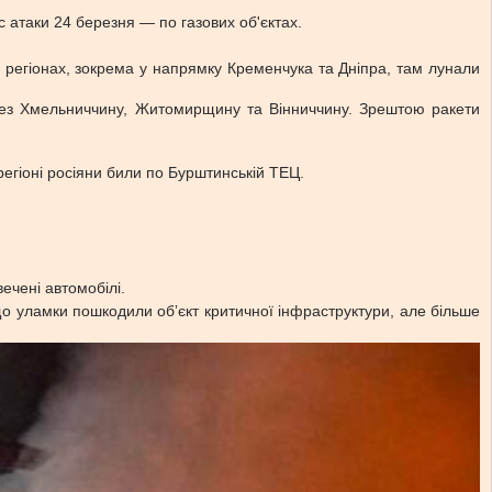
ас атаки 24 березня — по газових об'єктах.
х регіонах, зокрема у напрямку Кременчука та Дніпра, там лунали
ерез Хмельниччину, Житомирщину та Вінниччину. Зрештою ракети
 регіоні росіяни били по Бурштинській ТЕЦ.
ечені автомобілі.
 що уламки пошкодили обʼєкт критичної інфраструктури, але більше