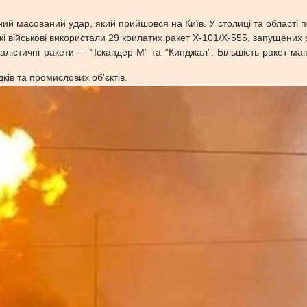
ний масований удар, який прийшовся на Київ. У столиці та області
ські військові використали 29 крилатих ракет Х-101/Х-555, запущених
 балістичні ракети — “Іскандер-М” та “Кинджал”. Більшість ракет м
ків та промислових об'єктів.