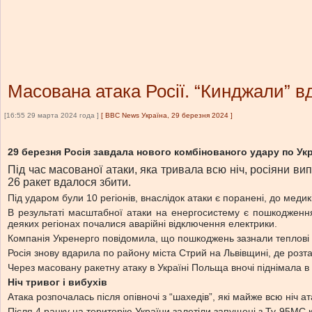
Масована атака Росії. “Кинджали” вд
[16:55 29 марта 2024 года ]
[
BBC News Україна, 29 березня 2024
]
29 березня Росія завдала нового комбінованого удару по Ук
Під час масованої атаки, яка тривала всю ніч, росіяни вип
26 ракет вдалося збити.
Під ударом були 10 регіонів, внаслідок атаки є поранені, до мед
В результаті масштабної атаки на енергосистему є пошкодження е
деяких регіонах почалися аварійні відключення електрики.
Компанія Укренерго повідомила, що пошкоджень зазнали теплові та
Росія знову вдарила по району міста Стрий на Львівщині, де розт
Через масовану ракетну атаку в Україні Польща вночі піднімала в 
Ніч тривог і вибухів
Атака розпочалась після опівночі з “шахедів”, які майже всю ніч а
Після 4 ранку на територію України залетіли запущені з Ту-95МС к