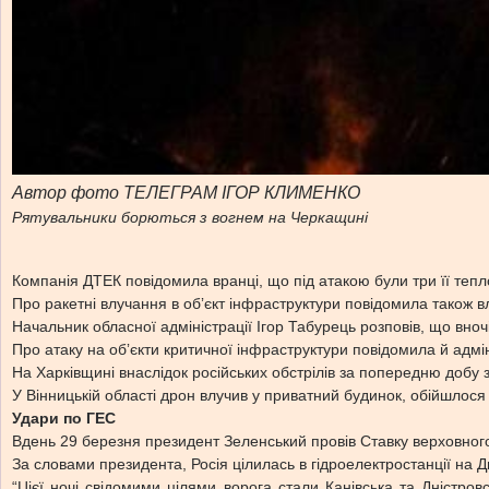
Автор фото ТЕЛЕГРАМ ІГОР КЛИМЕНКО
Рятувальники борються з вогнем на Черкащині
Компанія ДТЕК повідомила вранці, що під атакою були три її те
Про ракетні влучання в обʼєкт інфраструктури повідомила також 
Начальник обласної адміністрації Ігор Табурець розповів, що вночі
Про атаку на обʼєкти критичної інфраструктури повідомила й адмін
На Харківщині внаслідок російських обстрілів за попередню добу
У Вінницькій області дрон влучив у приватний будинок, обійшлося
Удари по ГЕС
Вдень 29 березня президент Зеленський провів Ставку верховного 
За словами президента, Росія цілилась в гідроелектростанції на Дні
“Цієї ночі свідомими цілями ворога стали Канівська та Дністро