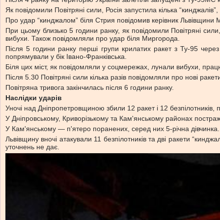
Як повідомили Повітряні сили, Росія запустила кілька “кинджалів”,
Про удар “кинджалом” біля Стрия повідомив керівник Львівщини 
При цьому близько 5 години ранку, як повідомили Повітряні сили
вибухи. Також повідомляли про удар біля Миргорода.
Після 5 години ранку перші групи крилатих ракет з Ту-95 чер
попрямували у бік Івано-Франківська.
Біля цих міст, як повідомляли у соцмережах, лунали вибухи, пра
Після 5.30 Повітряні сили кілька разів повідомляли про нові ракет
Повітряна тривога закінчилась після 6 години ранку.
Наслідки ударів
Уночі над Дніпропетровщиною збили 12 ракет і 12 безпілотників, п
У Дніпровському, Криворізькому та Кам'янському районах постра
У Кам'янському — п'ятеро поранених, серед них 5-річна дівчинка. 
Львівщину вночі атакували 11 безпілотників та дві ракети “киндж
уточнень не дає.