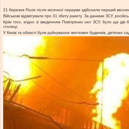
21 березня Росія після місячної перерви здійснили перший весня
Військові відзвітували про 31 збиту ракету. За даними ЗСУ, росій
Крім того, згідно зі зведенням Повітряних сил ЗСУ, було ще дві
столиці.
У Києві та області були руйнування житлових будинків, дитячих сад