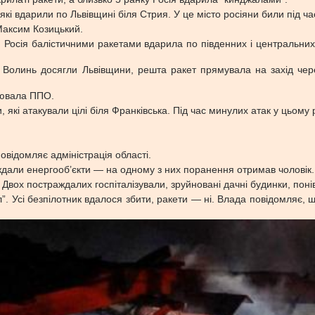
 які вдарили по Львівщині біля Стрия. У це місто росіяни били під ч
Максим Козицький.
, Росія балістичними ракетами вдарила по південних і центральни
ез Волинь досягли Львівщини, решта ракет прямувала на захід ч
цювала ППО.
и, які атакували цілі біля Франківська. Під час минулих атак у цьому
овідомляє адміністрація області.
ждали енергооб’єкти — на одному з них поранення отримав чоловік.
Двох постраждалих госпіталізували, зруйновані дачні будинки, понів
ал”. Усі безпілотник вдалося збити, ракети — ні. Влада повідомляє,