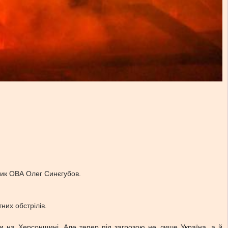
ник ОВА Олег Синєгубов.
них обстрілів.
офи на Херсонщині. Але тепер під загрозою не лише Україна, а й