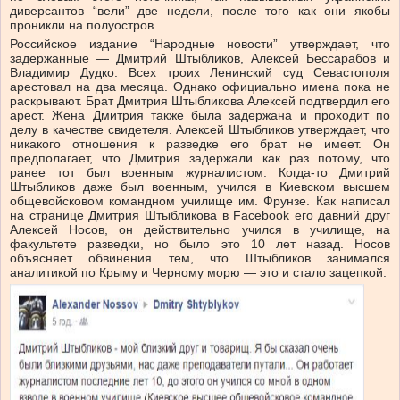
диверсантов “вели” две недели, после того как они якобы
проникли на полуостров.
Российское издание “Народные новости” утверждает, что
задержанные — Дмитрий Штыбликов, Алексей Бессарабов и
Владимир Дудко. Всех троих Ленинский суд Севастополя
арестовал на два месяца. Однако официально имена пока не
раскрывают. Брат Дмитрия Штыбликова Алексей подтвердил его
арест. Жена Дмитрия также была задержана и проходит по
делу в качестве свидетеля. Алексей Штыбликов утверждает, что
никакого отношения к разведке его брат не имеет. Он
предполагает, что Дмитрия задержали как раз потому, что
ранее тот был военным журналистом. Когда-то Дмитрий
Штыбликов даже был военным, учился в Киевском высшем
общевойсковом командном училище им. Фрунзе. Как написал
на странице Дмитрия Штыбликова в Facebook его давний друг
Алексей Носов, он действительно учился в училище, на
факультете разведки, но было это 10 лет назад. Носов
объясняет обвинения тем, что Штыбликов занимался
аналитикой по Крыму и Черному морю — это и стало зацепкой.