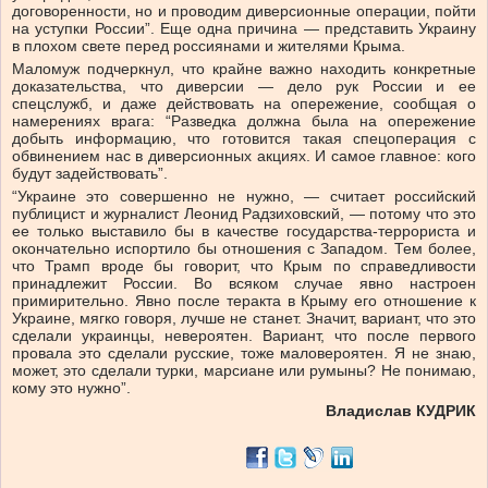
договоренности, но и проводим диверсионные операции, пойти
на уступки России”. Еще одна причина — представить Украину
в плохом свете перед россиянами и жителями Крыма.
Маломуж подчеркнул, что крайне важно находить конкретные
доказательства, что диверсии — дело рук России и ее
спецслужб, и даже действовать на опережение, сообщая о
намерениях врага: “Разведка должна была на опережение
добыть информацию, что готовится такая спецоперация с
обвинением нас в диверсионных акциях. И самое главное: кого
будут задействовать”.
“Украине это совершенно не нужно, — считает
российский
публицист и журналист Леонид Радзиховский
, — потому что это
ее только выставило бы в качестве государства-террориста и
окончательно испортило бы отношения с Западом. Тем более,
что Трамп вроде бы говорит, что Крым по справедливости
принадлежит России. Во всяком случае явно настроен
примирительно. Явно после теракта в Крыму его отношение к
Украине, мягко говоря, лучше не станет. Значит, вариант, что это
сделали украинцы, невероятен. Вариант, что после первого
провала это сделали русские, тоже маловероятен. Я не знаю,
может, это сделали турки, марсиане или румыны? Не понимаю,
кому это нужно”.
Владислав КУДРИК