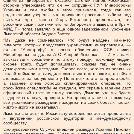
Одним из “диверсантов” оказался Евгений Панов. Российская
сторона утверждает, что он — сотрудник ГУР Минобороны
Украины и сам якобы в этом признался, тогда как его
родственники уверены, что признание россияне выбили под
пытками. Брат Панова Игорь Котелянец предполагал, что
россияне сами похитили его из Запорожья и вывезли в Крым.
МИД РФ тогда заявлял о еще одном задержанном, уроженце
Львовской области Андрее Захтее.
“Мы даже не сомневались, что будут найдены какие-то
личности, которых представят украинскими диверсантами, —
сказал “Апострофу” о новых обвинениях ФСБ спикер
Минобороны по делам АТО Андрей Лысенко. — И мы даже
высказывали сожаление по этому поводу, поскольку людей,
скорее всего, будут допрашивать, скажем так, не очень
демократичными методами. Скорее всего, кого-то из реальных
людей поймали и вынудили сознаться под пытками, а сейчас
это выдают за чистую монету. Понятно, что это не просто фейк,
а заранее очень хорошо спланированная операция. Но
российские спецслужбы не ожидали, что Украина заранее даст
официальный ответ по этому вопросу. Думали, что мы будем
выдерживать паузу, проверять. Но проверять нечего, поскольку
все украинские разведчики находятся на своих боевых постах,
никто никого не захватывал”.
Лысенко считает, что Россия эту историю пытается представить
и внутренней российской аудитории, и международному
сообществу.
Экс-руководитель Службы внешней разведки Украины Николай