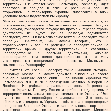
Маломуж полагает, что Украине устраивать диверсии на
территории РФ стратегически невыгодно, поскольку идет
переговорный процесс в связи с российским военным
вторжением на территорию Украины. Диверсанты в таких
условиях только подставили бы Украину.
“Для нас это никакого смысла не имеет: ни политического, ни
оперативного, ни боевого. Оно ни к чему не приведет! Ни одна
спецслужба, руководство государства против интересов страны
действовать не будут. Военная разведка подчиняется
президенту страны и не могла самостоятельно проводить такие
операции. Во-вторых, мы можем говорить, что и
стратегическая, и военная разведка не проводят сейчас на
территории Крыма и других территориях, не связанных
непосредственно с боевыми действиями, какие-то
спецоперации. Тем более диверсионные. Это я могу
утверждать как специалист”, — рассказал Маломуж в
комментарии “Апострофу”.
Он считает, что России, наоборот, такие имитации выгодны,
поскольку Москва не может добиться выполнения своего
сценария Минских соглашений — признания Украиной так
называемых ДНР и ЛНР, проведения местных выборов на
Донбассе. Не работает и расширение зоны обстрелов на
востоке Украины. Поэтому Россия и прибегает к диверсиям и
террористическим актам, которые сваливает на Украину: “Это
пугает всех: и европейцев, и американцев. Это попытка
обвинить и изолировать Украину, чтобы сорвать переговорный
процесс по Восточной Украине и заставить наших партнеров,
утверждая, что мы не только не выполняем Минские