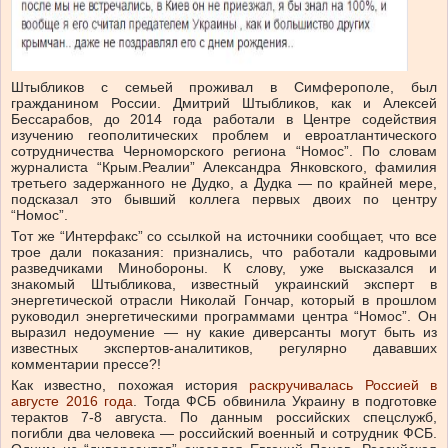
Штыбликов с семьей проживал в Симферополе, был
гражданином России. Дмитрий Штыбликов, как и Алексей
Бессарабов, до 2014 года работали в Центре содействия
изучению геополитических проблем и евроатлантического
сотрудничества Черноморского региона “Номос”. По словам
журналиста “Крым.Реалии” Александра Янковского, фамилия
третьего задержанного не Дудко, а Дудка — по крайней мере,
подсказал это бывший коллега первых двоих по центру
“Номос”.
Тот же “Интерфакс” со ссылкой на источники сообщает, что все
трое дали показания: признались, что работали кадровыми
разведчиками Минобороны. К слову, уже высказался и
знакомый Штыбликова, известный украинский эксперт в
энергетической отрасли Николай Гончар, который в прошлом
руководил энергетическими программами центра “Номос”. Он
выразил недоумение — ну какие диверсанты могут быть из
известных экспертов-аналитиков, регулярно дававших
комментарии прессе?!
Как известно, похожая история
раскручивалась Россией в
августе 2016 года
. Тогда ФСБ обвинила Украину в подготовке
терактов 7-8 августа. По данным российских спецслужб,
погибли два человека — российский военный и сотрудник ФСБ.