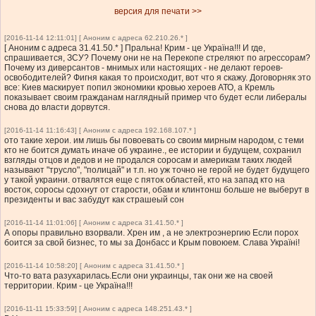
версия для печати >>
[2016-11-14 12:11:01] [ Аноним с адреса 62.210.26.* ]
[ Аноним с адреса 31.41.50.* ] Пральна! Крим - це Україна!!! И где,
спрашивается, ЗСУ? Почему они не на Перекопе стреляют по агрессорам?
Почему из диверсантов - мнимых или настоящих - не делают героев-
освободителей? Фигня какая то происходит, вот что я скажу. Договорняк это
все: Киев маскирует попил экономики кровью хероев АТО, а Кремль
показывает своим гражданам наглядный пример что будет если либералы
снова до власти дорвутся.
[2016-11-14 11:16:43] [ Аноним с адреса 192.168.107.* ]
ото такие херои. им лишь бы повоевать со своим мирным народом, с теми
кто не боится думать иначе об украине., ее истории и будущем, сохранил
взгляды отцов и дедов и не продался соросам и америкам таких людей
называют "трусло", "полицай" и т.п. но уж точно не герой не будет будущего
у такой украини. отвалятся еще с пяток областей, кто на запад кто на
восток, соросы сдохнут от старости, обам и клинтонш больше не выберут в
президенты и вас забудут как страшеый сон
[2016-11-14 11:01:06] [ Аноним с адреса 31.41.50.* ]
А опоры правильно взорвали. Хрен им , а не электроэнергию Если порох
боится за свой бизнес, то мы за Донбасс и Крым повоюем. Слава Україні!
[2016-11-14 10:58:20] [ Аноним с адреса 31.41.50.* ]
Что-то вата разухарилась.Если они украинцы, так они же на своей
территории. Крим - це Україна!!!
[2016-11-11 15:33:59] [ Аноним с адреса 148.251.43.* ]