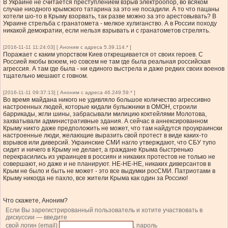
В Украине не считается преступлением взрыв электроопор, во всяком
случае ниодного крымского татарина за это не посадили. А то что пацаны
хотели шо-то в Крыму взорвать, так разве можно за это арестовывать? В
Украине стрельба с гранатомета - мелкое хулиганство. А в России походу
никакой демократии, если нельзя взрывать и с гранатометов стрелять.
[2016-11-11 11:24:03] [ Аноним с адреса 5.39.114.* ]
Поражает с каким упорством Киев открещивается от своих героев. С
Россией якобы воюем, но совсем не там где была реальная российская
агрессия. А там где была - ни единого выстрела и даже редких своих военов
тщательно мешают с говном.
[2016-11-11 09:37:13] [ Аноним с адреса 46.249.59.* ]
Во время майдана никого не удивляло большое количество агрессивно
настроенных людей, которые кидали булыжники в ОМОН, строили
баррикады, жгли шины, забрасывали милицию коктейлями Молотова,
захватывали административные здания. А сейчас в аннексированном
Крыму никто даже предположить не может, что там найдутся проукраински
настроенные люди, желающие выразить свой протест в виде каких-то
взрывов или диверсий. Украинские СМИ нагло утверждают, что СБУ тупо
сидит и ничего в Крыму не делает, а граждане Крыма быстренько
перекрасились из украинцев в россиян и никаких протестов не только не
совершают, но даже и не планируют. НЕ-НЕ-НЕ, никаких диверсантов в
Крым не было и быть не может - это все выдумки росСМИ. Патриотами в
Крыму никогда не пахло, все жители Крыма как один за Россию!
Что скажете, Аноним?
Если Вы зарегистрированный пользователь и хотите участвовать в
дискуссии — введите
свой логин (email)
, пароль