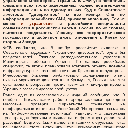
управления Минобороны Украины. В СМИ уже появились
фамилии всех троих задержанных, однако подтверждена
информация лишь по одному из них. Суд в Севастополе
арестовал “диверсантов” на два месяца. Они, по
информации российских СМИ, признали свою вину. Тем не
менее
и украинские
, и российские специалисты
сомневаются в российской версии. Россия, по их словам,
пытается представить Украину как террористическое
государство и добиться иного отношения к Киеву со
стороны Запада.
ФСБ сообщила, что 9 ноября российские силовики в
Севастополе задержали “украинских диверсантов”, будто бы
представителей Главного разведывательного управления
Министерства обороны Украины. По данным российских
спецслужб, те якобы планировали атаковать объекты военной
инфраструктуры и жизнеобеспечения Крымского полуострова.
Минобороны Украины опубликовало официальный ответ:
никаких украинских диверсантов в Крыму нет, Россия пытается
организовать репрессии против крымчан и дискредитировать
Украину в глазах мирового сообщества.
Ранее одно из севастопольских изданий сообщило, что 9
ноября в Балаклавском районе города силовики проводили
массовые проверки. Журналисты ссылаются на
неофициальные источники.
Российский “Интерфакс”, ссылаясь
на “информированные источники”, написал, что задержаны
трое граждан Украины и выявлены “информаторы украинской
разведки”. Будто бы были найдены и тайники с оружием. Пока,
по словам этого источника, так называемых украинских