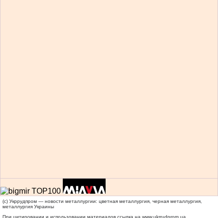
(c) Укррудпром — новости металлургии: цветная металлургия, черная металлургия,
металлургия Украины
При цитировании и использовании материалов ссылка на
www.ukrrudprom.ua