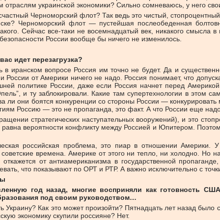
ым отраслям украинской экономики? Сильно сомневаюсь, у него свои
есчастный Черноморский флот? Так ведь это чистый, стопроцентный
ске? Черноморский флот — пустейшая послеобеденная болтовня
кого. Сейчас все-таки не восемнадцатый век, никакого смысла в
 безопасности России вообще бы ничего не изменилось.
вас идет перезагрузка?
ь в иранском вопросе Россия им точно не будет. Да и существен
о и России от Америки ничего не надо. Россия понимает, что допус
ешней политике России, даже если Россия начнет перед Америкой
пель”, и ту заблокировали. Какие там супертехнологии в этом са
ва ли они боятся конкуренции со стороны России — конкурировать
огиям Россию — это не пропаганда, это факт. А что России еще над
кращении стратегических наступательных вооружений), и это стоп
 равна вероятности конфликту между Россией и Юпитером. Поэто
ическая российская проблема, это пиар в отношении Америки. У
советские времена. Америке от этого ни тепло, ни холодно. Но на
я откажется от антиамериканизма в государственной пропаганде
евать, что показывают по ОРТ и РТР. А важно исключительно с точк
вы
вленную год назад, многие восприняли как готовность США 
образования под своим руководством…
ь Украину? Как это может произойти? Пятнадцать лет назад было с
сскую экономику скупили россияне? Нет.