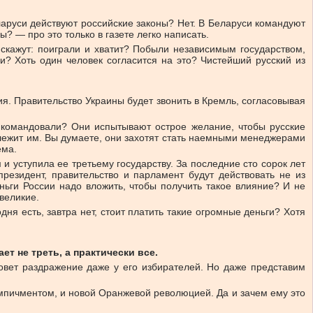
ларуси действуют российские законы? Нет. В Беларуси командуют
? — про это только в газете легко написать.
скажут: поиграли и хватит? Побыли независимым государством,
ли? Хоть один человек согласится на это? Чистейший русский из
ния. Правительство Украины будет звонить в Кремль, согласовывая
ы командовали? Они испытывают острое желание, чтобы русские
лежит им. Вы думаете, они захотят стать наемными менеджерами
ема.
 и уступила ее третьему государству. За последние сто сорок лет
резидент, правительство и парламент будут действовать не из
ньги России надо вложить, чтобы получить такое влияние? И не
великие.
дня есть, завтра нет, стоит платить такие огромные деньги? Хотя
т не треть, а практически все.
зовет раздражение даже у его избирателей. Но даже представим
импичментом, и новой Оранжевой революцией. Да и зачем ему это