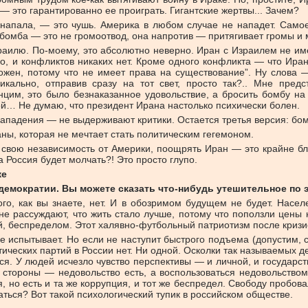
 это гарантированно ее проиграть. Гигантские жертвы... Зачем?
 напала, — это чушь. Америка в любом случае не нападет. Сам
бомба — это не громоотвод, она напротив — притягивает громы и
аилю. По-моему, это абсолютно неверно. Иран с Израилем не им
но, и конфликтов никаких нет. Кроме одного конфликта — что Ир
тожен, потому что не имеет права на существование”. Ну слова
икально, отправив сразу на тот свет, просто так?.. Мне пред
енцим, это было безнаказанное удовольствие, а бросить бомбу на
ой… Не думаю, что президент Ирана настолько психически болен.
ападения — не выдерживают критики. Остается третья версия: бомб
ы, которая не мечтает стать политическим гегемоном.
свою независимость от Америки, поощрять Иран — это крайне бли
 а Россия будет молчать?! Это просто глупо.
же
демократии. Вы можете сказать что-нибудь утешительное по 
о, как вы знаете, нет. И в обозримом будущем не будет. Населе
е рассуждают, что жить стало лучше, потому что поползли цены н
, беспределом. Этот халявно-футбольный патриотизм после кризи
е испытывает. Но если не наступит быстрого подъема (допустим, с
литических партий в России нет. Ни одной. Осколки так называемых
ся. У людей исчезло чувство перспективы — и личной, и государст
й стороны — недовольство есть, а воспользоваться недовольств
ия, но есть и та же коррупция, и тот же беспредел. Свободу проб
аться? Вот такой психологический тупик в российском обществе.