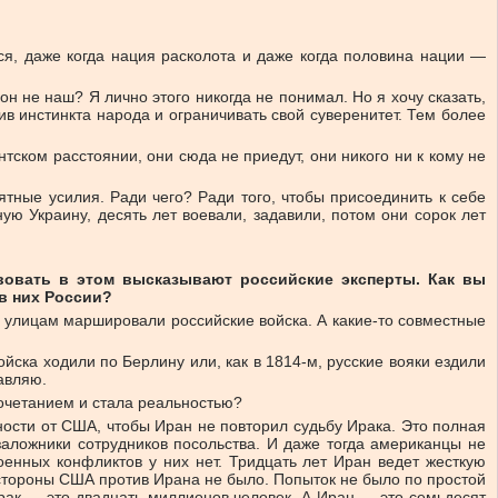
тся, даже когда нация расколота и даже когда половина нации —
 не наш? Я лично этого никогда не понимал. Но я хочу сказать,
ив инстинкта народа и ограничивать свой суверенитет. Тем более
ском расстоянии, они сюда не приедут, они никого ни к кому не
тные усилия. Ради чего? Ради того, чтобы присоединить к себе
ю Украину, десять лет воевали, задавили, потом они сорок лет
овать в этом высказывают российские эксперты. Как вы
в них России?
 ее улицам маршировали российские войска. А какие-то совместные
войска ходили по Берлину или, как в 1814-м, русские вояки ездили
авляю.
сочетанием и стала реальностью?
ости от США, чтобы Иран не повторил судьбу Ирака. Это полная
заложники сотрудников посольства. И даже тогда американцы не
енных конфликтов у них нет. Тридцать лет Иран ведет жесткую
 стороны США против Ирана не было. Попыток не было по простой
Ирак — это двадцать миллионов человек. А Иран — это семьдесят