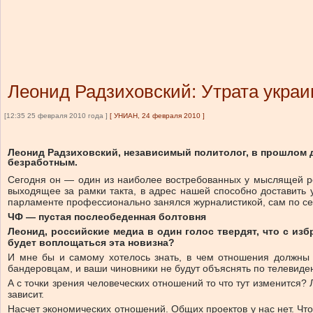
Леонид Радзиховский: Утрата укра
[12:35 25 февраля 2010 года ]
[
УНИАН, 24 февраля 2010
]
Леонид Радзиховский, независимый политолог, в прошлом д
безработным.
Сегодня он — один из наиболее востребованных у мыслящей ро
выходящее за рамки такта, в адрес нашей способно доставить 
парламенте профессионально занялся журналистикой, сам по се
ЧФ — пустая послеобеденная болтовня
Леонид, российские медиа в один голос твердят, что с из
будет воплощаться эта новизна?
И мне бы и самому хотелось знать, в чем отношения должны 
бандеровцам, и ваши чиновники не будут объяснять по телевид
А с точки зрения человеческих отношений то что тут изменится? Л
зависит.
Насчет экономических отношений. Общих проектов у нас нет. Что