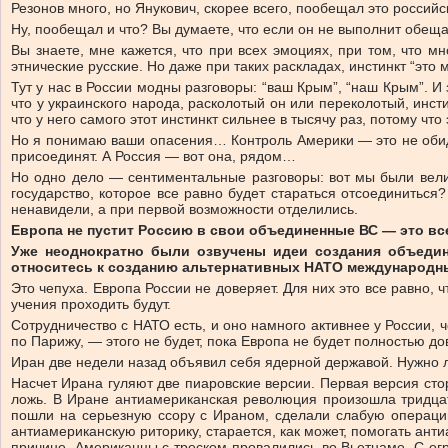
Резонов много, но Янукович, скорее всего, пообещал это россий
Ну, пообещал и что? Вы думаете, что если он не выполнит обещан
Вы знаете, мне кажется, что при всех эмоциях, при том, что м
этнические русские. Но даже при таких раскладах, инстинкт “это 
Тут у нас в России модны разговоры: “ваш Крым”, “наш Крым”. 
что у украинского народа, расколотый он или переколотый, инст
что у него самого этот инстинкт сильнее в тысячу раз, потому что 
Но я понимаю ваши опасения… Контроль Америки — это не обидно
присоединят. А Россия — вот она, рядом…
Но одно дело — сентиментальные разговоры: вот мы были велик
государство, которое все равно будет стараться отсоединитьс
ненавидели, а при первой возможности отделились.
Европа не пустит Россию в свои объединенные ВС — это все
Уже неоднократно были озвучены идеи создания объеди
относитесь к созданию альтернативных НАТО международны
Это чепуха. Европа России не доверяет. Для них это все равно, 
учения проходить будут.
Сотрудничество с НАТО есть, и оно намного активнее у России, че
по Парижу, — этого не будет, пока Европа не будет полностью до
Иран две недели назад объявил себя ядерной державой. Нужно л
Насчет Ирана гуляют две пиаровские версии. Первая версия ст
ложь. В Иране антиамериканская революция произошла тридцать
пошли на серьезную ссору с Ираном, сделали слабую операцию
антиамериканскую риторику, старается, как может, помогать ан
причине. Американцы с треском провалились во Вьетнаме. С огр