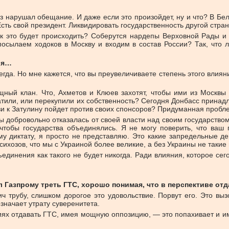
з нарушал обещание. И даже если это произойдет, ну и что? В Бе
сть свой президент. Ликвидировать государственность другой страны
ак это будет происходить? Соберутся нардепы Верховной Рады и 
посылаем ходоков в Москву и входим в состав России? Так, что 
ия…
егда. Но мне кажется, что вы преувеличиваете степень этого влия
ощный клан. Что, Ахметов и Клюев захотят, чтобы ими из Москв
атили, или перекупили их собственность? Сегодня Донбасс принад
и к Затулину пойдет против своих спонсоров? Придуманная пробл
ы добровольно отказалась от своей власти над своим государством
обы государства объединялись. Я не могу поверить, что ваш п
му диктату, я просто не представляю. Это какие запредельные де
ихозов, что мы с Украиной более великие, а без Украины не такие 
единения как такого не будет никогда. Ради влияния, которое сего
азпрому треть ГТС, хорошо понимая, что в перспективе отдае
ич трубу, слишком дорогое это удовольствие. Порвут его. Это вы
означает утрату суверенитета.
овиях отдавать ГТС, имея мощную оппозицию, — это попахивает и 