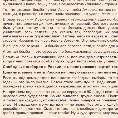
миллионов. Начать войну против семидесятимиллионной страны —
То, что атомная бомба нужна Ирану, чтобы Америка на них не
санкции, и разговоры о возможном авиационном ударе. Атомная 
Вторая версия — Иран хочет нанести термоядерный удар по Изр
ничего нет, включая дипломатических отношений. Соответствен
быть убиты, потому что они евреи. Израиль должен быть унич
уничтожить всех палестинцев, скажем так, освободить их рад
небезнаказанное “удовольствие”. Гитлер загонял евреев в Осв
стороны Израиля, но и со стороны Америки. Это покончить с соб
В общем обе версии — и бомба для безопасности, и бомба для н
Атомная бомба — это совершенно бессмысленная вещь для стран
Политика России в отношении Ирана, попытки демонстрировать 
когда у него появится бомба? Иран будет вести себя, как угодно,
Свободных выборов в России нет, политических партий то
Цивилизованный путь России напрямую связан с путями ее 
Если вы под демократией понимаете свободные выборы, то этог
годах — это было ужасно. Потом стало жить лучше. Ведь люди н
последнее время наблюдается недовольство властями, милицией
Но при всем недовольстве желания вернутся в 90-е годы никто н
недовольство будет расти. Во что выльется, трудно сказать. По
и только дискредитируют сами себя. Новых лидеров не появляет
знаю. И откуда они могут взяться — не знаю. Поэтому, с одно
российских политиков. Смотрите, мол, есть свобода и демократ
грабят, правые пришли — тоже грабят. Ну и куда крестьянину под