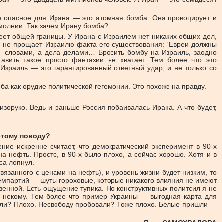
ое опасное для Ирана — это атомная бомба. Она провоцирует и
 молнии. Так зачем Ирану бомба?
еет общей границы. У Ирана с Израилем нет никаких общих дел,
ан не прощает Израилю факта его существования: “Евреи должны
 — словами, а дела делами… Бросить бомбу на Израиль, заодно
ставить такое просто фантазии не хватает. Тем более что это
 Израиль — это гарантированный ответный удар, и не только со
а как орудие политической гегемонии. Это похоже на правду.
зоруко. Ведь и раньше Россия побаивалась Ирана. А что будет,
этому поводу?
ние искренне считает, что демократический эксперимент в 90-х
а нефть. Просто, в 90-х было плохо, а сейчас хорошо. Хотя и в
са лопнул.
вязанного с ценами на нефть), и уровень жизни будет низким, то
 демпартий — шуты гороховые, которые никакого влияния не имеют
венной. Есть ощущение тупика. Но конструктивных политсил я не
ом некому. Тем более что пример Украины — выгодная карта для
овали? Плохо. Несвободу пробовали? Тоже плохо. Белые пришли —