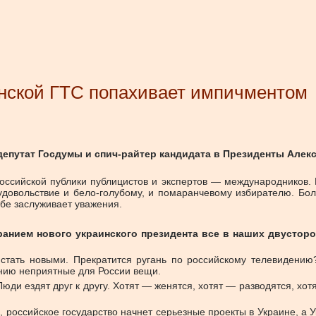
инской ГТС попахивает импичментом
епутат Госдумы и спич-райтер кандидата в Президенты Алекса
ссийской публики публицистов и экспертов — международников. 
удовольствие и бело-голубому, и помаранчевому избирателю. Бол
бе заслуживает уважения.
бранием нового украинского президента все в наших двусторо
стать новыми. Прекратится ругань по российскому телевидению?
ению неприятные для России вещи.
юди ездят друг к другу. Хотят — женятся, хотят — разводятся, хотя
, российское государство начнет серьезные проекты в Украине, а У