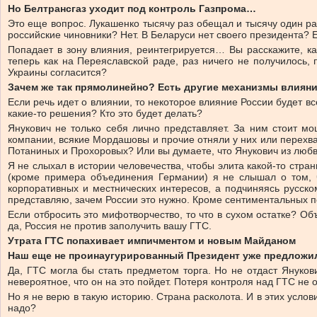
Но Белтрансгаз уходит под контроль Газпрома…
Это еще вопрос. Лукашенко тысячу раз обещал и тысячу один ра
российские чиновники? Нет. В Беларуси нет своего президента? Е
Попадает в зону влияния, реинтегрируется… Вы расскажите, к
теперь как на Переяславской раде, раз ничего не получилось, 
Украины согласится?
Зачем же так прямолинейно? Есть другие механизмы влиян
Если речь идет о влиянии, то некоторое влияние России будет вс
какие-то решения? Кто это будет делать?
Янукович не только себя лично представляет. За ним стоит м
компании, всякие Мордашовы и прочие отняли у них или перехв
Потаниных и Прохоровых? Или вы думаете, что Янукович из любв
Я не слыхал в истории человечества, чтобы элита какой-то стран
(кроме примера объединения Германии) я не слышал о том, чт
корпоративных и местнических интересов, а подчиняясь русско
представляю, зачем России это нужно. Кроме сентиментальных пс
Если отбросить это мифотворчество, то что в сухом остатке? Объ
да, Россия не против заполучить вашу ГТС.
Утрата ГТС попахивает импичментом и новым Майданом
Наш еще не проинаугурированный Президент уже предложил Г
Да, ГТС могла бы стать предметом торга. Но не отдаст Януков
невероятное, что он на это пойдет. Потеря контроля над ГТС не 
Но я не верю в такую историю. Страна расколота. И в этих усл
надо?