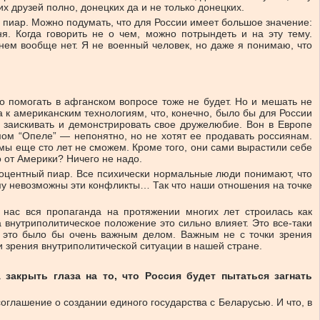
х друзей полно, донецких да и не только донецких.
 пиар. Можно подумать, что для России имеет большое значение:
. Когда говорить не о чем, можно потрындеть и на эту тему.
 нем вообще нет. Я не военный человек, но даже я понимаю, что
но помогать в афганском вопросе тоже не будет. Но и мешать не
ка к американским технологиям, что, конечно, было бы для России
 заискивать и демонстрировать свое дружелюбие. Вон в Европе
мом “Опеле” — непонятно, но не хотят ее продавать россиянам.
 мы еще сто лет не сможем. Кроме того, они сами вырастили себе
о от Америки? Ничего не надо.
роцентный пиар. Все психически нормальные люди понимают, что
му невозможны эти конфликты… Так что наши отношения на точке
 нас вся пропаганда на протяжении многих лет строилась как
 внутриполитическое положение это сильно влияет. Это все-таки
, это было бы очень важным делом. Важным не с точки зрения
и зрения внутриполитической ситуации в нашей стране.
закрыть глаза на то, что Россия будет пытаться загнать
оглашение о создании единого государства с Беларусью. И что, в