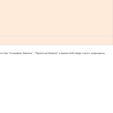
тва "Iнтерфакс-Україна", "Українськi Новини" в каком-либо виде строго запрещены