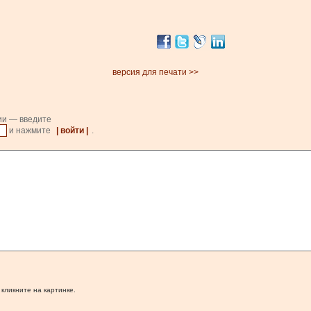
версия для печати >>
ии — введите
и нажмите
| войти |
.
 кликните на картинке.