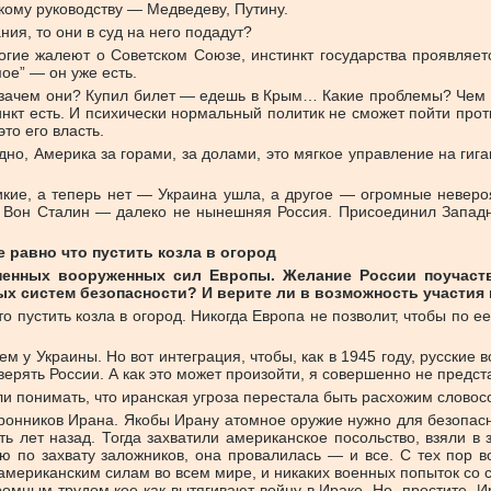
скому руководству — Медведеву, Путину.
ия, то они в суд на него подадут?
ногие жалеют о Советском Союзе, инстинкт государства проявляе
мое” — он уже есть.
И зачем они? Купил билет — едешь в Крым… Какие проблемы? Чем он
инкт есть. И психически нормальный политик не сможет пойти прот
это его власть.
, Америка за горами, за долами, это мягкое управление на гигант
ие, а теперь нет — Украина ушла, а другое — огромные невероя
я? Вон Сталин — далеко не нынешняя Россия. Присоединил Западну
 равно что пустить козла в огород
ненных вооруженных сил Европы. Желание России поучаств
х систем безопасности? И верите ли в возможность участия 
что пустить козла в огород. Никогда Европа не позволит, чтобы по
м у Украины. Но вот интеграция, чтобы, как в 1945 году, русские 
верять России. А как это может произойти, я совершенно не предст
и понимать, что иранская угроза перестала быть расхожим слово
оронников Ирана. Якобы Ирану атомное оружие нужно для безопасн
 лет назад. Тогда захватили американское посольство, взяли в 
 по захвату заложников, она провалилась — и все. С тех пор во
тиамериканским силам во всем мире, и никаких военных попыток со
омным трудом кое-как вытягивают войну в Ираке. Но, простите, 