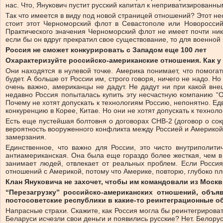
нас. Что, Янукович пустит русский капитал к неприватизированн
Так что имеется в виду под новой страницей отношений? Этот н
стоит этот Черноморский флот в Севастополе или Новороссий
Практического значения Черноморский флот не имеет почти ника
если бы он вдруг прекратил свое существование, то для военной
Россия не сможет конкурировать с Западом еще 100 лет
Охарактеризуйте российско-американские отношения. Как у 
Они находятся в нулевой точке. Америка понимает, что помогат
будет. А больше от России им, строго говоря, ничего не надо. Н
очень важно, американцы не дадут. Не дадут ни при какой вн
недавно Россия попыталась купить эту несчастную компанию “О
Почему не хотят допускать к технологиям Россию, непонятно. Ед
конкуренцию в Корее, Китае. Но они не хотят допускать к технол
Есть еще пустейшая болтовня о договорах СНВ-2 (договор о со
вероятность вооруженного конфликта между Россией и Америкой
замерзания.
Единственное, что важно для России, это чисто внутриполит
антиамериканская. Она была еще гораздо более жесткая, чем в 
занимает людей, отвлекает от реальных проблем. Если Росси
отношений с Америкой, потому что Америке, повторю, глубоко пл
Клан Януковича не захочет, чтобы им командовали из Моск
“Перезагрузку” российско-американских отношений, объя
постосоветские республики в какие-то реинтеграционные 
Напрасные страхи. Скажите, как Россия могла бы реинтегрироват
Беларуси исчезли свои деньги и появились русские? Нет. Белору