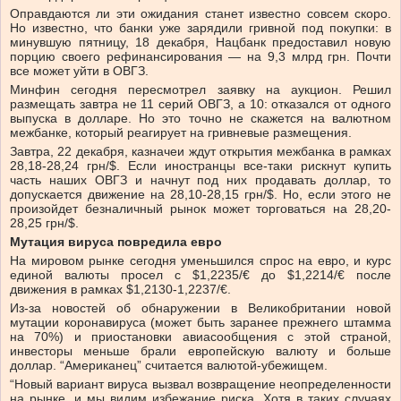
Оправдаются ли эти ожидания станет известно совсем скоро.
Но известно, что банки уже зарядили гривной под покупки: в
минувшую пятницу, 18 декабря, Нацбанк предоставил новую
порцию своего рефинансирования — на 9,3 млрд грн. Почти
все может уйти в ОВГЗ.
Минфин сегодня пересмотрел заявку на аукцион. Решил
размещать завтра не 11 серий ОВГЗ, а 10: отказался от одного
выпуска в долларе. Но это точно не скажется на валютном
межбанке, который реагирует на гривневые размещения.
Завтра, 22 декабря, казначеи ждут открытия межбанка в рамках
28,18-28,24 грн/$. Если иностранцы все-таки рискнут купить
часть наших ОВГЗ и начнут под них продавать доллар, то
допускается движение на 28,10-28,15 грн/$. Но, если этого не
произойдет безналичный рынок может торговаться на 28,20-
28,25 грн/$.
Мутация вируса повредила евро
На мировом рынке сегодня уменьшился спрос на евро, и курс
единой валюты просел с $1,2235/€ до $1,2214/€ после
движения в рамках $1,2130-1,2237/€.
Из-за новостей об обнаружении в Великобритании новой
мутации коронавируса (может быть заранее прежнего штамма
на 70%) и приостановки авиасообщения с этой страной,
инвесторы меньше брали европейскую валюту и больше
доллар. “Американец” считается валютой-убежищем.
“Новый вариант вируса вызвал возвращение неопределенности
на рынке, и мы видим избежание риска. Хотя в таких случаях