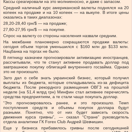
Кассы среагировали на это молниеносно, и даже с запасом.
Средний наличный курс американской валюты поднялся на 20
копеек на продаже и на 10 копеек — на выкупе. В итоге цены
оказались в таких диапазонах:
28,20-28,40 грн/$ — на продаже;
27,80-27,95 грн/$ — на покупке.
Спрос на валюту со стороны населения назвали средним.
На межбанке планомерно сокращаются продажи валюты:
сегодня объем торгов уменьшился с $160 млн до $133 млн.
Нацбанка на торгах не было.
В пятницу казначеи прогнозировали активизацию иностранцев,
рассчитывали, что те станут активнее продавать доллар под
завтрашнюю покупку облигаций внутреннего госзайма. Однако
это не произошло.
Зато дал о себе знать украинский бизнес, который получил
выплаты из бюджета, которые откладывались из-за дефицита
бюджета. После рекордного размещения ОВГЗ на прошлой
неделе (на 51,4 млрд грн) Минфин стал активнее перечислять
средства предприятиям, а те стали чаще покупать доллар.
“Это прогнозировалось ранее, и это произошло. Темп
поступления средств и объемы покупок доллара будут
разными. Понятно, что от них будет зависеть скорость
движения курса гривны”, — сказал “Стране” руководитель
отдела аналитики ГК Forex Club Андрей Шевчишин.
Еще у бизнеса прибавилось гривны после сегодняшней