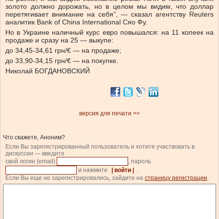
золото должно дорожать, но в целом мы видим, что доллар
перетягивает внимание на себя”, — сказал агентству Reuters
аналитик Bank of China International Сяо Фу.
Но в Украине наличный курс евро повышался: на 11 копеек на
продаже и сразу на 25 — выкупе:
до 34,45-34,61 грн/€ — на продаже;
до 33,90-34,15 грн/€ — на покупке.
Николай БОГДАНОВСКИЙ
версия для печати >>
Что скажете, Аноним?
Если Вы зарегистрированный пользователь и хотите участвовать в
дискуссии — введите
свой логин (email)
, пароль
и нажмите
| войти |
.
Если Вы еще не зарегистрировались, зайдите на
страницу регистрации
.