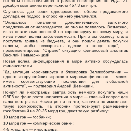
выплаты Госказначейства в рамках возмещения по НДС: 21
декабря компаниям перечислили 457,3 млн грн.
Случилось две вещи одновременно: объем продаваемого
доллара не подрос, а спрос на него увеличился.
“Ожидалось появление дополнительного валютного
предложения от нерезидентов, но оно не появилось. Возможно,
из-за негативных новостей по коронавирусу по всему миру, и
из-за новой волны заболеваемости. При этом бизнесу стала
поступать гривна из бюджета, и они пошли делать покупки
валюты, чтобы позакрывать сделки в конце года”, —
прокомментировал “Стране” ситуацию финансовый аналитик
Василий Невмержицкий.
Новая волна инфицирования в мире активно обсуждалась
финансистами.
“Да, мутация коронавируса и блокировка Великобритании —
одного из крупнейших игроков в мировых финансах — может
иметь соответствующие последствия для глобальной
активности”, — подтвердил Андрей Шевчишин.
Пойдут ли иностранцы завтра хоть немного покупать наши
ОВГЗ на фоне роста напряжения в мире — главный вопрос для
валютного рынка. Несмотря ни на что, казначеи не исключают
такую возможность. На вторник прогнозируют размещение
гособлигаций на 20-25 млрд грн, дают такую разбивку:
10 млрд грн — госбанки;
10 млрд грн — коммерческие банки;
4-5 млрд грн — иностранцы.