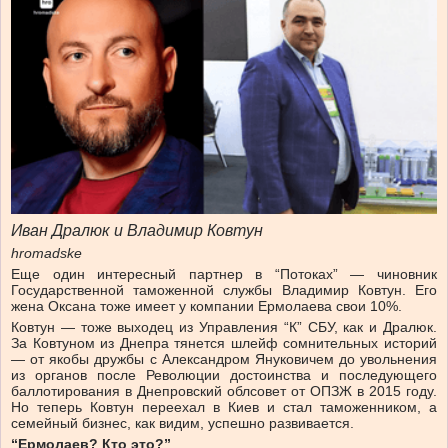
Иван Дралюк и Владимир Ковтун
hromadske
Еще один интересный партнер в “Потоках” — чиновник
Государственной таможенной службы Владимир Ковтун. Его
жена Оксана тоже имеет у компании Ермолаева свои 10%.
Ковтун — тоже выходец из Управления “К” СБУ, как и Дралюк.
За Ковтуном из Днепра тянется шлейф сомнительных историй
— от якобы дружбы с Александром Януковичем до увольнения
из органов после Революции достоинства и последующего
баллотирования в Днепровский облсовет от ОПЗЖ в 2015 году.
Но теперь Ковтун переехал в Киев и стал таможенником, а
семейный бизнес, как видим, успешно развивается.
“Ермолаев? Кто это?”