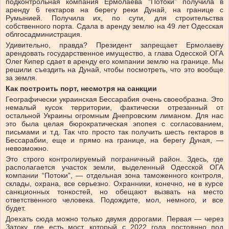
подконтрольная компания Ермолаева “Потоки” получила в
аренду 6 гектаров на берегу реки Дунай, на границе с
Румынией. Получила их, по сути, для строительства
собственного порта. Сдала в аренду землю на 49 лет Одесская
облгосадминистрация.
Удивительно, правда? Президент запрещает Ермолаеву
арендовать государственное имущество, а глава Одесской ОГА
Олег Кипер сдает в аренду его компании землю на границе. Мы
решили съездить на Дунай, чтобы посмотреть, что это вообще
за земля.
Как построить порт, несмотря на санкции
Географически украинская Бессарабия очень своеобразна. Это
немалый кусок территории, фактически отрезанный от
остальной Украины огромным Днепровским лиманом. Для нас
это была целая бюрократическая эпопея с согласованием,
письмами и т.д. Так что просто так получить шесть гектаров в
Бессарабии, еще и прямо на границе, на берегу Дуная, —
невозможно.
Это строго контролируемый пограничный район. Здесь, где
располагается участок земли, выделенный Одесской ОГА
компании “Потоки”, — отдельная зона таможенного контроля,
склады, охрана, все серьезно. Охранники, конечно, не в курсе
санкционных тонкостей, но обещают вызвать на место
ответственного человека. Подождите, мол, немного, и все
будет.
Доехать сюда можно только двумя дорогами. Первая — через
Затоку, где есть мост, который с 2022 года постоянно под