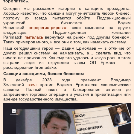
торопитесь.
Сегодня мы расскажем историю о санкциях президента.
Хорошо известно, что санкции могут уничтожить любой бизнес,
поэтому их всегда пытаются обойти. Подсанкционный
украинский бизнесмен Вадим
Новинский
перерегистрировал
свои компании на других
владельцев. Подсанкционная компания
Parimatch
пыталась
вернуться на рынок под другим брендом.
Таких примеров много, и все они о том, как намахать систему.
Наш сегодняшний герой — Вадим Ермолаев — в отличие от
других решил систему не намахивать, а… сделать вид, что
ничего не произошло. Как ему это удалось и какую роль в этом
сыграли люди из окружения главы ОП Ермака — в
расследовании hromadske.
Санкции санкциями, бизнес бизнесом
В декабре 2023 года президент Владимир
Зеленский
ввел
против Вадима Ермолаева экономические
санкции. Полный пакет: от блокирования активов до
запрещения торговых операций и участия в приватизации или
аренде государственного имущества.