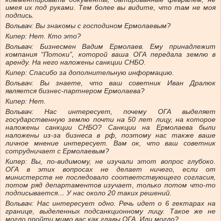
имея их под руками. Тем более вы видите, что там не моя
подпись.
Вольвач:
Вы знакомы с господином Ермолаевым?
Кипер:
Нет. Кто это?
Вольвач:
Бизнесмен Вадим Ермолаев. Ему принадлежит
компания “Потоки”, которой ваша ОГА передала землю в
аренду. На него наложены санкции СНБО.
Кипер:
Спасибо за дополнительную информацию.
Вольвач:
Вы знаете, что ваш советник Иван Дралюк
является бизнес-партнером Ермолаева?
Кипер:
Нет.
Вольвач:
Нас интересует, почему ОГА выделяет
государственную землю почти на 50 лет лицу, на которое
наложены санкции СНБО? Санкции на Ермолаева были
наложены из-за бизнеса в рф, поэтому нас также ваше
личное мнение интересует. Вам ок, что ваш советник
сотрудничает с Ермолаевым?
Кипер:
Вы, по-видимому, не изучали этот вопрос глубоко.
ОГА в этих вопросах не делает ничего, если от
министерств не последовало соответствующего согласия,
потом ряд департаментов изучает, только потом что-то
подписывается… У нас около 20 таких решений.
Вольвач:
Нас интересует одно. Речь идет о 6 гектарах на
границе, выделенных подсанкционному лицу. Такое же не
могло пройти мимо вас как главы ОГА. Или могло?