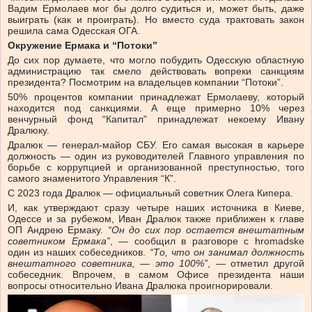
Вадим Ермолаев мог бы долго судиться и, может быть, даже
выиграть (как и проиграть). Но вместо суда трактовать закон
решила сама Одесская ОГА.
Окружение Ермака и “Потоки”
До сих пор думаете, что могло побудить Одесскую областную
администрацию так смело действовать вопреки санкциям
президента? Посмотрим на владельцев компании “Потоки”.
50% процентов компании принадлежат Ермолаеву, который
находится под санкциями. А еще примерно 10% через
венчурный фонд “Капитал” принадлежат некоему Ивану
Дралюку.
Дралюк — генерал-майор СБУ. Его самая высокая в карьере
должность — один из руководителей Главного управления по
борьбе с коррупцией и организованной преступностью, того
самого знаменитого Управления “К”.
С 2023 года Дралюк — официальный советник Олега Кипера.
И, как утверждают сразу четыре наших источника в Киеве,
Одессе и за рубежом, Иван Дралюк также приближен к главе
ОП Андрею Ермаку.
“Он до сих пор остается внештатным
советником Ермака”
, — сообщил в разговоре с hromadske
один из наших собеседников.
“То, что он занимал должность
внештатного советника,
—
это 100%”
, — отметил другой
собеседник. Впрочем, в самом Офисе президента наши
вопросы относительно Ивана Дралюка проигнорировали.