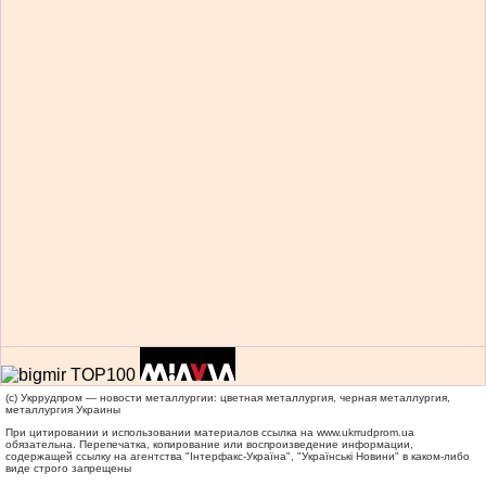
(c) Укррудпром — новости металлургии: цветная металлургия, черная металлургия,
металлургия Украины
При цитировании и использовании материалов ссылка на
www.ukrrudprom.ua
обязательна. Перепечатка, копирование или воспроизведение информации,
содержащей ссылку на агентства "Iнтерфакс-Україна", "Українськi Новини" в каком-либо
виде строго запрещены