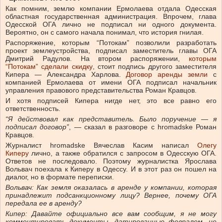
Как помним, землю компании Ермолаева отдала Одесская
областная государственная администрация. Впрочем, глава
Одесской ОГА лично не подписал ни одного документа.
Вероятно, он с самого начала понимал, что история гнилая.
Распоряжение, которым “Потокам” позволили разработать
проект землеустройства, подписал заместитель главы ОГА
Дмитрий Радулов. На втором распоряжении,
которым
“Потокам” сделали скидку
, стоит подпись другого заместителя
Кипера — Александра Харлова.
Договор аренды земли
с
компанией Ермолаева от имени ОГА подписал начальник
управления правового представительства Роман Кравцов.
И хотя подписей Кипера нигде нет, это все равно его
ответственность.
“Я действовал как представитель. Было поручение — я
подписал договор”
, — сказал в разговоре с hromadske Роман
Кравцов.
Журналист hromadske Вячеслав Касим написал
Олегу
Киперу
лично, а также обратился с запросом в Одесскую ОГА.
Ответов не последовало. Поэтому журналистка Ярослава
Вольвач поехала к Киперу в Одессу. И в этот раз он пошел на
диалог, но в формате переписки.
Вольвач:
Как земля оказалась в аренде у компании, которая
принадлежит подсанкционному лицу? Вернее, почему ОГА
передала ее в аренду?
Кипер:
Давайте официально все вам сообщим, я не могу
комментировать документы, датированные февралем, не