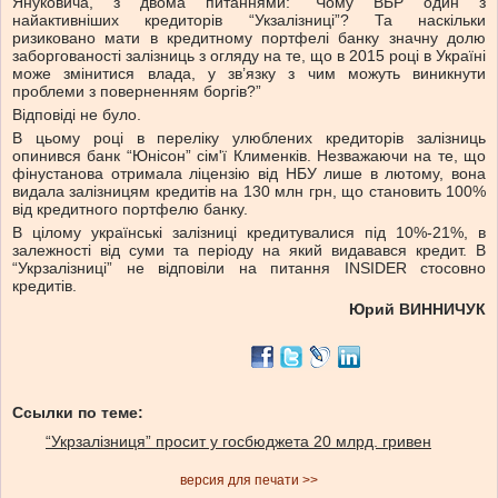
Януковича, з двома питаннями: “Чому ВБР один з
найактивніших кредиторів “Укзалізниці”? Та наскільки
ризиковано мати в кредитному портфелі банку значну долю
заборгованості залізниць з огляду на те, що в 2015 році в Україні
може змінитися влада, у зв’язку з чим можуть виникнути
проблеми з поверненням боргів?”
Відповіді не було.
В цьому році в переліку улюблених кредиторів залізниць
опинився банк “Юнісон” сім'ї Клименків. Незважаючи на те, що
фінустанова отримала ліцензію від НБУ лише в лютому, вона
видала залізницям кредитів на 130 млн грн, що становить 100%
від кредитного портфелю банку.
В цілому українські залізниці кредитувалися під 10%-21%, в
залежності від суми та періоду на який видавався кредит. В
“Укрзалізниці” не відповіли на питання INSIDER стосовно
кредитів.
Юрий ВИННИЧУК
Ссылки по теме:
“Укрзалізниця” просит у госбюджета 20 млрд. гривен
версия для печати >>