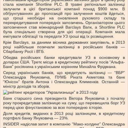
стала компанія Shortline PLС. В травні регіональні залізниці
залучили в цієї британської компанії понад $900 млн. В
обґрунтуваннях до пропозицій про залучення коштів йдеться,
що гроші необхідні на оновлення рухомого складу та
перекредитування попередніх запозичень. Організатором цього
запозичення став міжнародний Barclays Banк, а Shortline PLC
була спеціально створена для цієї операції. Компанія мала
емітувати облігації та передати УЗ гроші від їх розміщення.
Крім Barclays, за даними вісника державних закупівель, в 2013
році найбільше позичали залізниці в російських банків —
Сбарбанку Росії і ВТБ.
Обидва російських банки кредитували УЗ в основному в
доларах США. Третє місце в кредитному рейтингу посів “Альфа-
Банк” росіянина з українським корінням Михайла Фрідмана.
Серед українських банків, що кредитують залізниці — “ВБР”
Олександра Януковича, ПУМБ Ріната Ахметова та банк
“Юнісон” братів Антона і Олександра Клименків. Останній —
міністр доходів та зборів.
Банк старшого сина президента Віктора Януковича з початку
року прокредитував залізницю на суму, що перевищила борг УЗ
перед цією фінустановою за всю попередню історію.
Доля кредитів, виданих в 2013 році залізницям, в кредитному
портфелі банку Януковича — 23%.
INSIDER надіслав запит в компанію “Мако-холдинг” Олександра