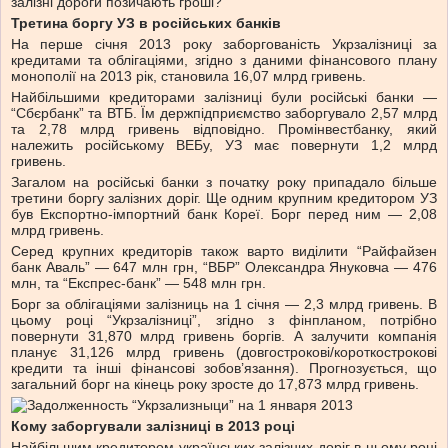
залізні дороги позичають гроші?
Третина боргу УЗ в російських банків
На перше січня 2013 року заборгованість Укрзалізниці за
кредитами та облігаціями, згідно з даними фінансового плану
монополії на 2013 рік, становила 16,07 млрд гривень.
Найбільшими кредиторами залізниці були російські банки —
“Сбєрбанк” та ВТБ. Їм держпідприємство заборгувало 2,57 млрд
та 2,78 млрд гривень відповідно. Промінвестбанку, який
належить російському ВЕБу, УЗ має повернути 1,2 млрд
гривень.
Загалом на російські банки з початку року припадало більше
третини боргу залізних доріг. Ще одним крупним кредитором УЗ
був Експортно-імпортний банк Кореї. Борг перед ним — 2,08
млрд гривень.
Серед крупних кредиторів також варто виділити “Райфайзен
банк Аваль” — 647 млн грн, “ВБР” Олександра Януковча — 476
млн, та “Експрес-банк” — 548 млн грн.
Борг за облігаціями залізниць на 1 січня — 2,3 млрд гривень. В
цьому році “Укрзалізниці”, згідно з фінпланом, потрібно
повернути 31,870 млрд гривень боргів. А залучити компанія
планує 31,126 млрд гривень (довгострокові/короткострокові
кредити та інші фінансові зобов’язання). Прогнозується, що
загальний борг на кінець року зросте до 17,873 млрд гривень.
Кому заборгували залізниці в 2013 році
Найбільшим кредитором українських залізних доріг в цьому році